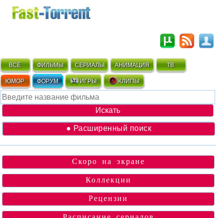
ВСЁ
ФИЛЬМЫ
СЕРИАЛЫ
АНИМАЦИЯ
ТВ
ЮМОР
ФОРУМ
ИГРЫ
КЛИПЫ
● Расширенный поиск
Скоро на экране
Коллекции
Рецензии
Расписание сериалов