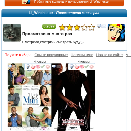
Публичные коллекции пользователя Li_Winchester
Li_Winchester -
Просмотрено много раз
6.2697
Просмотрено много раз
Смотрела,смотрю и смотреть буду!))
По дате выбора
Самые популярные
Новинки кино
Новые на сайте
А -
Фильмы
Фильмы
смотреть
интересует
смотреть
интересует