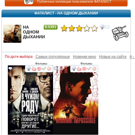
Публичные коллекции пользователя ФАТАЛИСТ
ФАТАЛИСТ -
НА ОДНОМ ДЫХАНИИ
НА
6.5391
ОДНОМ
ДЫХАНИИ
По дате выбора
Самые популярные
Новинки кино
Новые на сайте
А -
Фильмы
Фильмы
смотреть
интересует
смотреть
интересует