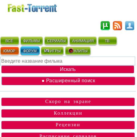
ВСЁ
ФИЛЬМЫ
СЕРИАЛЫ
АНИМАЦИЯ
ТВ
ЮМОР
ФОРУМ
ИГРЫ
КЛИПЫ
● Расширенный поиск
Скоро на экране
Коллекции
Рецензии
Расписание сериалов