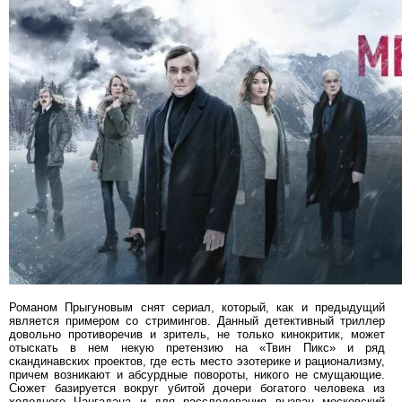
Романом Прыгуновым снят сериал, который, как и предыдущий
является примером со стримингов. Данный детективный триллер
довольно противоречив и зритель, не только кинокритик, может
отыскать в нем некую претензию на «Твин Пикс» и ряд
скандинавских проектов, где есть место эзотерике и рационализму,
причем возникают и абсурдные повороты, никого не смущающие.
Сюжет базируется вокруг убитой дочери богатого человека из
холодного Чангадана и для расследования вызван московский