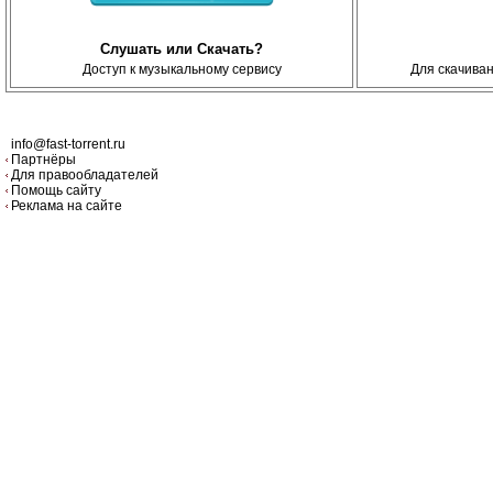
Слушать или Скачать?
Доступ к музыкальному сервису
Для скачива
info@fast-torrent.ru
Партнёры
Для правообладателей
Помощь сайту
Реклама на сайте