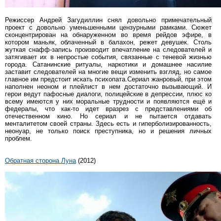
Режиссер Андрей Загудиллин снял довольно примечательный
проект с довольно уменьшенными цензурными рамками. Сюжет
сконцентрирован на обнаруженном во время рейдов эфире, в
котором маньяк, облаченный в балахон, режет девушек. Столь
жуткая снафф-запись производит впечатление на следователей и
затягивает их в непростые события, связанные с теневой жизнью
города. Сатанинские ритуалы, наркотики и домашнее насилие
заставит следователей на многие вещи изменить взгляд, но самое
главное им предстоит искать психопата.Сериал жанровый, при этом
наполнен неоном и плейлист в нем достаточно вызывающий. И
герои ведут пафосные диалоги, полицейские в депрессии, плюс ко
всему имеются у них моральные трудности и появляются ещё и
федералы, что как-то идет вразрез с представлениями об
отечественном кино. Но сериал и не пытается отдавать
менталитетом своей страны. Здесь есть и гиперболизированность,
неонуар, не только поиск преступника, но и решения личных
проблем.
Обратная сторона Луна
(2012)