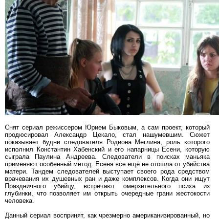
Снят сериал режиссером Юрием Быковым, а сам проект, который
продюсировал Александр Цекало, стал нашумевшим. Сюжет
показывает будни следователя Родиона Меглина, роль которого
исполнил Константин Хабенский и его напарницы Есени, которую
сыграла Паулина Андреева. Следователи в поисках маньяка
применяют особенный метод. Есеня все ещё не отошла от убийства
матери. Тандем следователей выступает своего рода средством
врачевания их душевных ран и даже комплексов. Когда они ищут
Праздничного убийцу, встречают омерзительного психа из
глубинки, что позволяет им открыть очередные грани жестокости
человека.
Данный сериал воспринят, как чрезмерно американизированный, но