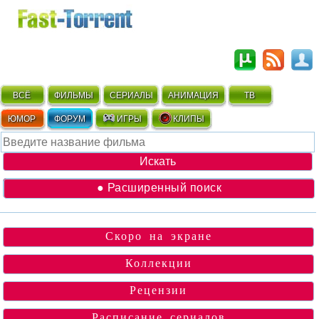
ВСЁ
ФИЛЬМЫ
СЕРИАЛЫ
АНИМАЦИЯ
ТВ
ЮМОР
ФОРУМ
ИГРЫ
КЛИПЫ
● Расширенный поиск
Скоро на экране
Коллекции
Рецензии
Расписание сериалов