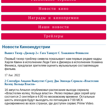
Новости кино
Награды и кинопремии
Наши новости
Трейлеры
Новости Киноиндустрии
Вышел Тизер «Джокер 2»: Гага Танцует С Хоакином Фениксом
Первый тизер-трейлер сиквела показывает нам первые редкие кадры
Харли Квинн в исполнении Леди Гаги и Джокера в исполнении Хоакина
Феникса, предлагая зрителям оценить музыкальную составляющую
фильма.
17 Авг. 2022
2 Сентября Amazon Выпустит Сразу Два Эпизода Сериала «Властелин
Колец: Кольца Власти»
16 августа Amazon опубликовал расписание выхода сериала
«Властелин колец: Кольца власти». Релиз первых двух серий шоу
состоится 2 сентября в 4:00 по московскому времени. Остальные
шесть эпизодов будут выходить по пятницам в 7:00 МСК
одновременно во всех странах, где доступен сервис Prime Video.