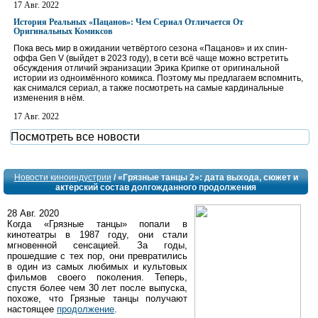
17 Авг. 2022
История Реальных «Пацанов»: Чем Сериал Отличается От
Оригинальных Комиксов
Пока весь мир в ожидании четвёртого сезона «Пацанов» и их спин-
оффа Gen V (выйдет в 2023 году), в сети всё чаще можно встретить
обсуждения отличий экранизации Эрика Крипке от оригинальной
истории из одноимённого комикса. Поэтому мы предлагаем вспомнить,
как снимался сериал, а также посмотреть на самые кардинальные
изменения в нём.
17 Авг. 2022
Посмотреть все новости
Новости киноиндустрии
/ «Грязные танцы 2»: дата выхода, сюжет и
актерский состав долгожданного продолжения
28 Авг. 2020
Когда «Грязные танцы» попали в
кинотеатры в 1987 году, они стали
мгновенной сенсацией. За годы,
прошедшие с тех пор, они превратились
в один из самых любимых и культовых
фильмов своего поколения. Теперь,
спустя более чем 30 лет после выпуска,
похоже, что Грязные танцы получают
настоящее
продолжение
.