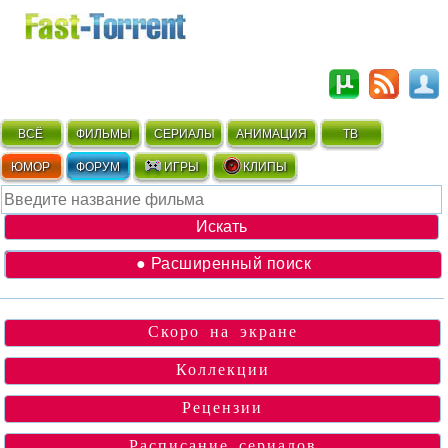
ВСЁ
ФИЛЬМЫ
СЕРИАЛЫ
АНИМАЦИЯ
ТВ
ЮМОР
ФОРУМ
ИГРЫ
КЛИПЫ
● Расширенный поиск
Скоро на экране
Коллекции
Рецензии
Расписание сериалов