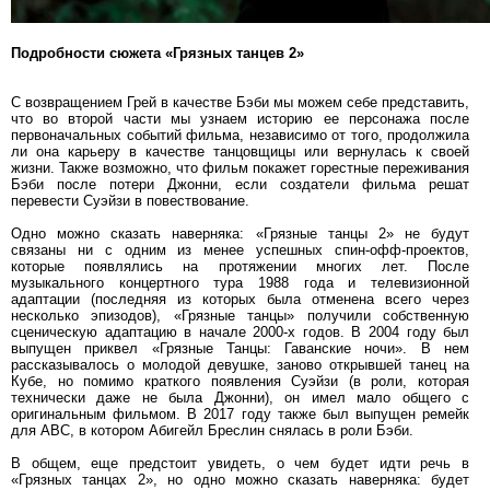
Подробности сюжета «Грязных танцев 2»
С возвращением Грей в качестве Бэби мы можем себе представить,
что во второй части мы узнаем историю ее персонажа после
первоначальных событий фильма, независимо от того, продолжила
ли она карьеру в качестве танцовщицы или вернулась к своей
жизни. Также возможно, что фильм покажет горестные переживания
Бэби после потери Джонни, если создатели фильма решат
перевести Суэйзи в повествование.
Одно можно сказать наверняка: «Грязные танцы 2» не будут
связаны ни с одним из менее успешных спин-офф-проектов,
которые появлялись на протяжении многих лет. После
музыкального концертного тура 1988 года и телевизионной
адаптации (последняя из которых была отменена всего через
несколько эпизодов), «Грязные танцы» получили собственную
сценическую адаптацию в начале 2000-х годов. В 2004 году был
выпущен приквел «Грязные Танцы: Гаванские ночи». В нем
рассказывалось о молодой девушке, заново открывшей танец на
Кубе, но помимо краткого появления Суэйзи (в роли, которая
технически даже не была Джонни), он имел мало общего с
оригинальным фильмом. В 2017 году также был выпущен ремейк
для ABC, в котором Абигейл Бреслин снялась в роли Бэби.
В общем, еще предстоит увидеть, о чем будет идти речь в
«Грязных танцах 2», но одно можно сказать наверняка: будет