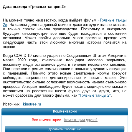
Дата выхода «Грязных танцев 2»
На момент точно неизвестно, когда выйдет фильм
«Грязные танцы
2»
. На самом деле на данный момент даже затруднительно сказать
о точных сроках начала производства. Поскольку в обозримом
будущем киноиндустрия все еще будет находиться в состоянии
остановки. Может пройти довольно много времени, прежде чем
следующая часть этой любимой многими истории появится на
экране.
Когда COVID-19 сильно ударил по Соединенным Штатам Америки в
марте 2020 года, съемочные площадки массово закрылись,
поскольку люди оставались дома в течение нескольких месяцев.
Они перешли в режим самоизоляции в попытке улучшить ситуацию
с пандемией. Помимо этого новые санитарные нормы требуют
соблюдать социальное дистанцирование и носить маски. Это
обстоятельство сильно осложняет возможность начала съемочного
процесса. Актерам необходимо будет носить медицинские маски и
оставаться на расстоянии шести футов друг от друга, что, не
может сработать для такого фильма, как
"Грязные танцы 2"
.
Источник:
kinotree.ru
Комментарии
Все комментарии
Коментарии друзей
Добавить Сообщение