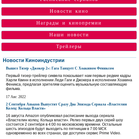
Новости кино
Награды и кинопремии
Наши новости
Трейлеры
Новости Киноиндустрии
Вышел Тизер «Джокер 2»: Гага Танцует С Хоакином Фениксом
Первый тизер-трейлер сиквела показывает нам первые редкие кадры
Харли Квинн в исполнении Леди Гаги и Джокера в исполнении Хоакина
Феникса, предлагая зрителям оценить музыкальную составляющую
фильма.
17 Авг. 2022
2 Сентября Amazon Выпустит Сразу Два Эпизода Сериала «Властелин
Колец: Кольца Власти»
16 августа Amazon опубликовал расписание выхода сериала
«Властелин колец: Кольца власти». Релиз первых двух серий шоу
состоится 2 сентября в 4:00 по московскому времени. Остальные
шесть эпизодов будут выходить по пятницам в 7:00 МСК
одновременно во всех странах, где доступен сервис Prime Video.