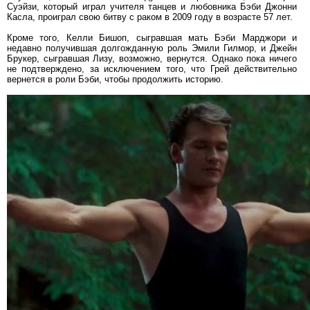
Суэйзи, который играл учителя танцев и любовника Бэби Джонни
Касла, проиграл свою битву с раком в 2009 году в возрасте 57 лет.
Кроме того, Келли Бишоп, сыгравшая мать Бэби Марджори и
недавно получившая долгожданную роль Эмили Гилмор, и Джейн
Брукер, сыгравшая Лизу, возможно, вернутся. Однако пока ничего
не подтверждено, за исключением того, что Грей действительно
вернется в роли Бэби, чтобы продолжить историю.