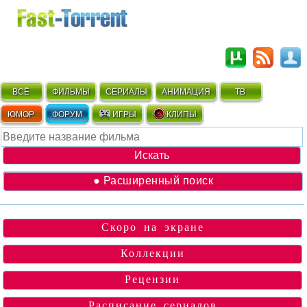
ВСЁ
ФИЛЬМЫ
СЕРИАЛЫ
АНИМАЦИЯ
ТВ
ЮМОР
ФОРУМ
ИГРЫ
КЛИПЫ
● Расширенный поиск
Скоро на экране
Коллекции
Рецензии
Расписание сериалов