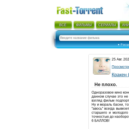
ВСЁ
ФИЛЬМЫ
СЕРИАЛЫ
АН
● Расш
25 Авг. 20
Просмотре
Кракен 
Не плохо.
Одноразовое кино коне
данном случае это не
взгляд фильм подпор
Ну и мораль басни, то
"авось" всегда вывез
старшего и молодого 
точностью до наоборо
6 БАЛЛОВ!