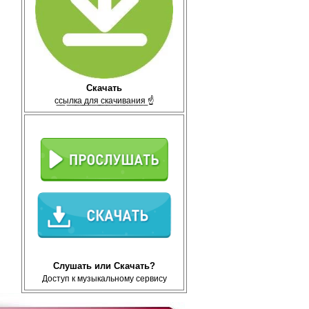
Скачать
с̲с̲ы̲л̲к̲а̲ ̲д̲л̲я̲ ̲с̲к̲а̲ч̲и̲в̲а̲н̲и̲я̲ ☝
Слушать или Скачать?
Доступ к музыкальному сервису