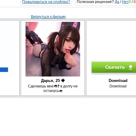
Пожаловаться на спойлер?
Полезная рецензия?
Да
/
Нет
0
/
0
Вернуться к фильму
Дарья, 25 🍓
Download
Сделаешь мне👅❓ в долгу не
Download
останусь👄