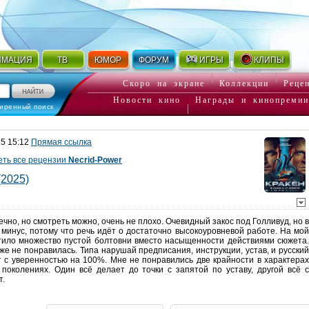
ИМАЦИЯ
ТВ
ЮМОР
ФОРУМ
ИГРЫ
КЛИПЫ
Скоро на экране
Коллекции
Реце
Новости кино
Награды и кинопремии
иренный поиск
25 15:12
Прямая ссылка
ть все рецензии
Necrid-Power
(2025)
чно, но смотреть можно, очень не плохо. Очевидный закос под Голливуд, но в
 минус, потому что речь идёт о достаточно высокоуровневой работе. На мой
тило множество пустой болтовни вместо насыщенности действиями сюжета.
же не понравилась. Типа нарушай предписания, инструкции, устав, и русский
ет с уверенностью на 100%. Мне не понравились две крайности в характерах
поколениях. Один всё делает до точки с запятой по уставу, другой всё с
т.