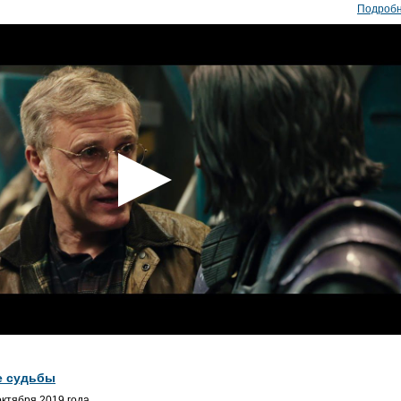
Подроб
е судьбы
ктября 2019 года