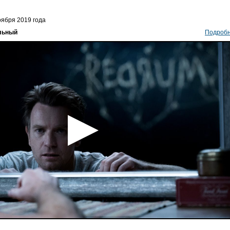
оября 2019 года
альный
Подроб