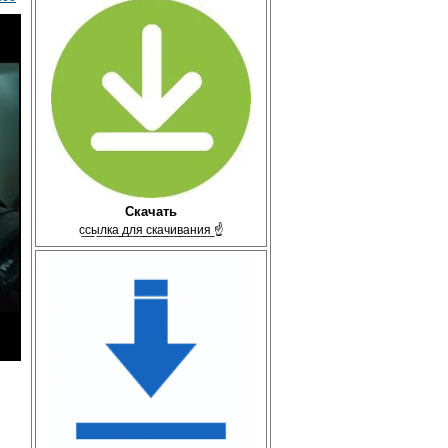
Скачать
с̲с̲ы̲л̲к̲а̲ ̲д̲л̲я̲ ̲с̲к̲а̲ч̲и̲в̲а̲н̲и̲я̲ ☝