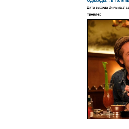
Однажды... в Голли
Дата выхода фильма:8 ав
Трейлер