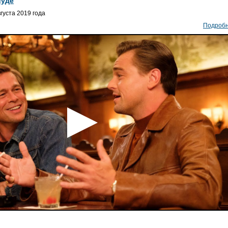
вуде
густа 2019 года
Подроб