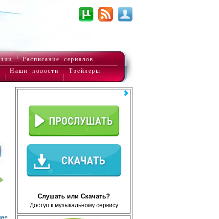
нзии
Расписание сериалов
Наши новости
Трейлеры
Слушать или Скачать?
Доступ к музыкальному сервису
нее