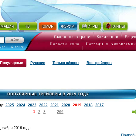
ИМАЦИЯ
ТВ
ЮМОР
ФОРУМ
ИГРЫ
КЛИПЫ
Скоро на экране
Коллекции
Реце
Новости кино
Награды и кинопремии
иренный поиск
Популярные
Русские
Только обзоры
Все трейлеры
ПОПУЛЯРНЫЕ ТРЕЙЛЕРЫ В 2019 ГОДУ
ду:
2025
2024
2023
2022
2021
2020
2019
2018
2017
1
2
3
· · ·
266
екабря 2019 года
Подроб