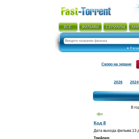
ВСЁ
ФИЛЬМЫ
СЕРИАЛЫ
АН
● Расш
Скоро на экране
2026
2024
В го
Код 8
Дата выхода фильма:13 д
Трейлер