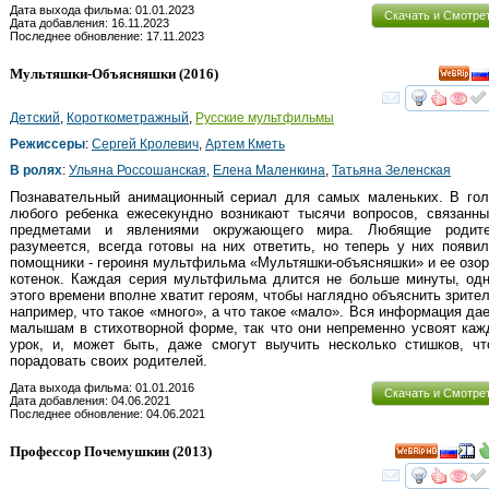
Дата выхода фильма: 01.01.2023
Скачать и Смотре
Дата добавления: 16.11.2023
Последнее обновление: 17.11.2023
Мультяшки-Объясняшки
(2016)
смот
Детский
,
Короткометражный
,
Русские мультфильмы
Режиссеры
:
Сергей Кролевич
,
Артем Кметь
В ролях
:
Ульяна Россошанская
,
Елена Маленкина
,
Татьяна Зеленская
Познавательный анимационный сериал для самых маленьких. В гол
любого ребенка ежесекундно возникают тысячи вопросов, связанны
предметами и явлениями окружающего мира. Любящие родите
разумеется, всегда готовы на них ответить, но теперь у них появи
помощники - героиня мультфильма «Мультяшки-объясняшки» и ее озо
котенок. Каждая серия мультфильма длится не больше минуты, одн
этого времени вполне хватит героям, чтобы наглядно объяснить зрите
например, что такое «много», а что такое «мало». Вся информация да
малышам в стихотворной форме, так что они непременно усвоят ка
урок, и, может быть, даже смогут выучить несколько стишков, чт
порадовать своих родителей.
Дата выхода фильма: 01.01.2016
Скачать и Смотре
Дата добавления: 04.06.2021
Последнее обновление: 04.06.2021
Профессор Почемушкин
(2013)
HD
смот