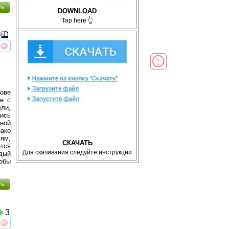
ть
DOWNLOAD
Tap here 👆
реть
интересует
ове
е с
ли,
лись
рной
ако
лям,
СКАЧАТЬ
ется
Для скачивания следуйте инструкции
ждый
обы
ть
3
реть
интересует