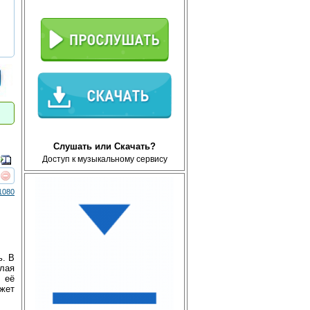
Слушать или Скачать?
Доступ к музыкальному сервису
реть
интересует
1080
ь. В
лая
 её
жет