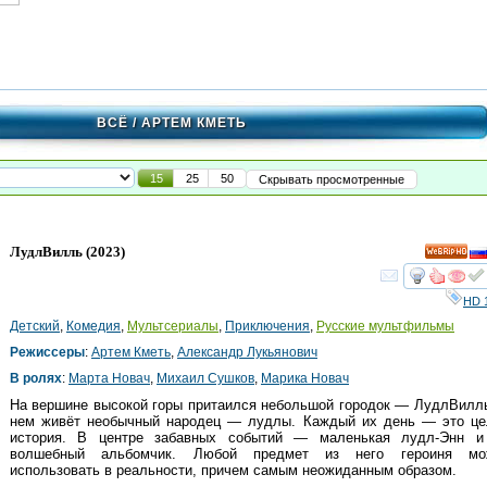
ВСЁ
/ АРТЕМ КМЕТЬ
15
25
50
Скрывать просмотренные
ЛудлВилль
(2023)
HD
смот
HD 
Детский
,
Комедия
,
Мультсериалы
,
Приключения
,
Русские мультфильмы
Режиссеры
:
Артем Кметь
,
Александр Лукьянович
В ролях
:
Марта Новач
,
Михаил Сушков
,
Марика Новач
На вершине высокой горы притаился небольшой городок — ЛудлВилл
нем живёт необычный народец — лудлы. Каждый их день — это це
история. В центре забавных событий — маленькая лудл-Энн и
волшебный альбомчик. Любой предмет из него героиня мо
использовать в реальности, причем самым неожиданным образом.