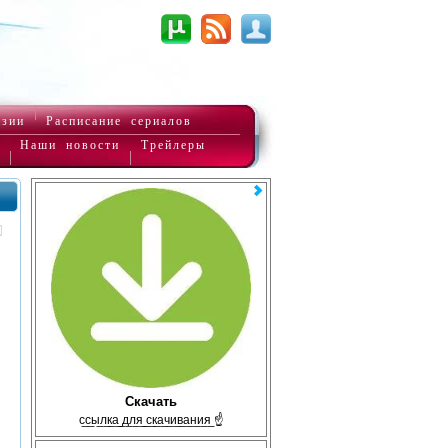
нзии
Расписание сериалов
Наши новости
Трейлеры
Скачать
с̲с̲ы̲л̲к̲а̲ ̲д̲л̲я̲ ̲с̲к̲а̲ч̲и̲в̲а̲н̲и̲я̲ ☝