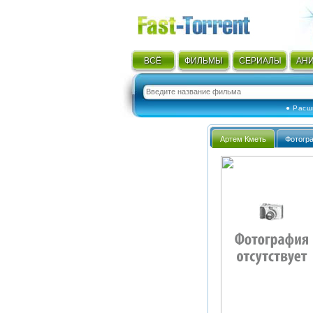
ВСЁ
ФИЛЬМЫ
СЕРИАЛЫ
АН
● Расш
Артем Кметь
Фотогр