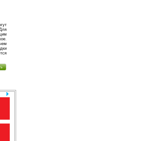
гут
Для
щим
кое.
ачем
адки
тся
ть