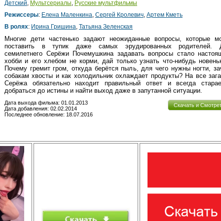
Детский
,
Мультсериалы
,
Русские мультфильмы
Режиссеры
:
Елена Маленкина
,
Сергей Кролевич
,
Артем Кметь
В ролях
:
Ирина Гришина
,
Татьяна Зеленская
Многие дети частенько задают неожиданные вопросы, которые мо
поставить в тупик даже самых эрудированных родителей. 
семилетнего Серёжи Почемушкина задавать вопросы стало настоя
хобби и его хлебом не корми, дай только узнать что-нибудь новень
Почему гремит гром, откуда берётся пыль, для чего нужны ногти, з
собакам хвосты и как холодильник охлаждает продукты? На все заг
Серёжа обязательно находит правильный ответ и всегда старае
добраться до истины и найти выход даже в запутанной ситуации.
Дата выхода фильма: 01.01.2013
Скачать и Смотре
Дата добавления: 02.02.2014
Последнее обновление: 18.07.2016