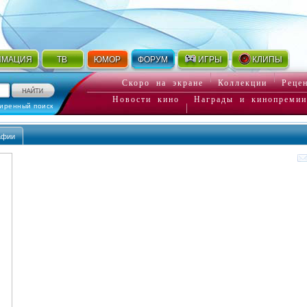
ИМАЦИЯ
ТВ
ЮМОР
ФОРУМ
ИГРЫ
КЛИПЫ
Скоро на экране
Коллекции
Реце
Новости кино
Награды и кинопремии
иренный поиск
афии