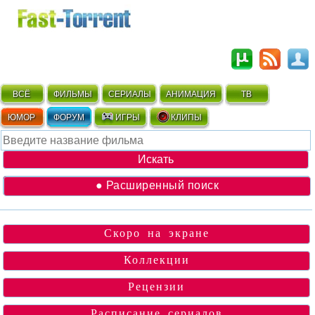
ВСЁ
ФИЛЬМЫ
СЕРИАЛЫ
АНИМАЦИЯ
ТВ
ЮМОР
ФОРУМ
ИГРЫ
КЛИПЫ
● Расширенный поиск
Скоро на экране
Коллекции
Рецензии
Расписание сериалов