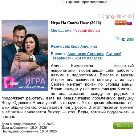
Скрывать просмотренные
смотреть
инте
Игра На Своём Поле
(2026)
HD
Мелодрама
,
Русский фильм
HD 1080
Режиссер
:
Кира Ангелина
В ролях
:
Анастасия Сорокина
,
Виталий
Татаринович
,
Артём Карасёв
Алина Кислинская — известный
невропатолог, посвятившая себя работе с
детьми и подростками. Вместе с мужем
Игорем она развивает клинику, а их сын
Сергей мечтает пойти по стопам мамы.
Врачи находят у неё неизлечимую болезнь,
но она скрывает правду от родных и
продолжает работать, взяв на реабилитацию проблемную девушку
Веру. Однажды Алина узнаёт, что муж всё это время обманывал её,
а их общий бизнес оказывается под угрозой. В этот тяжёлый момент
в её жизни появляется Виктор — отец Веры, готовый поддержать и
помочь.
Дата выхода фильма: 17.04.2026
Скачать
Дата добавления: 18.04.2026
Последнее обновление: 18.04.2026