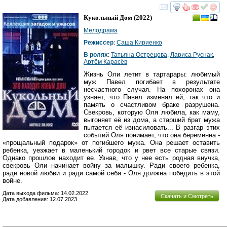
смотреть
инте
Кукольный Дом
(2022)
Мелодрама
Режиссер
:
Саша Кириенко
В ролях
:
Татьяна Острецова
,
Лариса Руснак
,
Артём Карасёв
Жизнь Оли летит в тартарары: любимый
муж Павел погибает в результате
несчастного случая. На похоронах она
узнает, что Павел изменял ей, так что и
память о счастливом браке разрушена.
Свекровь, которую Оля любила, как маму,
выгоняет её из дома, а старший брат мужа
пытается её изнасиловать... В разгар этих
событий Оля понимает, что она беременна -
«прощальный подарок» от погибшего мужа. Она решает оставить
ребенка, уезжает в маленький городок и рвет все старые связи.
Однако прошлое находит ее. Узнав, что у нее есть родная внучка,
свекровь Оли начинает войну за малышку. Ради своего ребенка,
ради новой любви и ради самой себя - Оля должна победить в этой
войне.
Дата выхода фильма: 14.02.2022
Скачать и Смотреть
Дата добавления: 12.07.2023