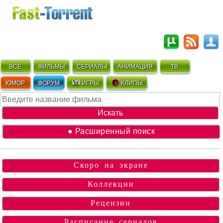
ВСЁ
ФИЛЬМЫ
СЕРИАЛЫ
АНИМАЦИЯ
ТВ
ЮМОР
ФОРУМ
ИГРЫ
КЛИПЫ
● Расширенный поиск
Скоро на экране
Коллекции
Рецензии
Расписание сериалов