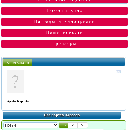
Новости кино
Награды и кинопремии
Наши новости
Трейлеры
Артём Карасёв
Артём Карасёв
Всё
/ Артём Карасёв
15
25
50