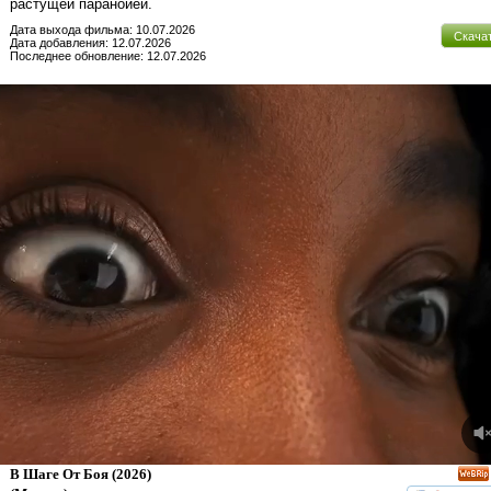
растущей паранойей.
Дата выхода фильма: 10.07.2026
Скача
Дата добавления: 12.07.2026
Последнее обновление: 12.07.2026
В Шаге От Боя
(2026)