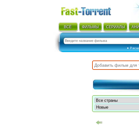
ВСЁ
ФИЛЬМЫ
СЕРИАЛЫ
АН
● Расш