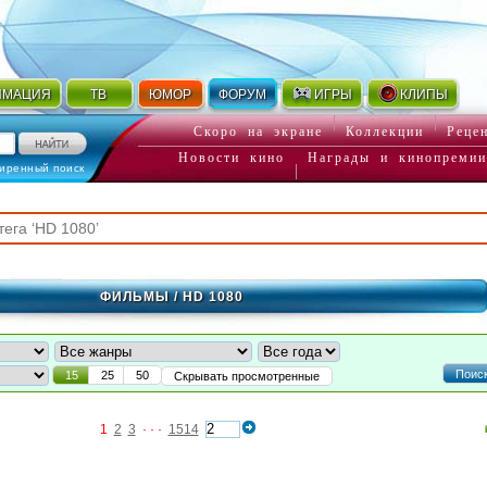
ИМАЦИЯ
ТВ
ЮМОР
ФОРУМ
ИГРЫ
КЛИПЫ
Скоро на экране
Коллекции
Реце
Новости кино
Награды и кинопремии
иренный поиск
ФИЛЬМЫ
/ HD 1080
Поис
15
25
50
Скрывать просмотренные
1
2
3
· · ·
1514