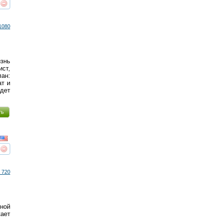
реть
интересует
1080
знь
ист,
ан:
ат и
дет
ть
реть
интересует
 720
ной
ает