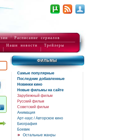
нзии
Расписание сериалов
Наши новости
Трейлеры
ФИЛЬМЫ
Самые популярные
Последние добавленные
Новинки кино
Новые фильмы на сайте
Зарубежный фильм
Русский фильм
Советский фильм
к
Анимация
Арт-хаус / Авторское кино
Биография
Боевик
Остальные жанры