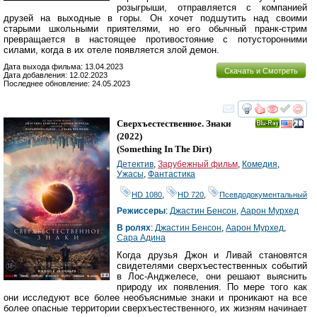
розыгрыши, отправляется с компанией
друзей на выходные в горы. Он хочет подшутить над своими
старыми школьными приятелями, но его обычный пранк-стрим
превращается в настоящее противостояние с потусторонними
силами, когда в их отеле появляется злой демон.
Дата выхода фильма: 13.04.2023
Скачать и Смотреть
Дата добавления: 12.02.2023
Последнее обновление: 24.05.2023
смотреть
инте
Сверхъестественное. Знаки
Ray
(2022)
(
Something In The Dirt
)
Детектив
,
Зарубежный фильм
,
Комедия
,
Ужасы
,
Фантастика
HD 1080
,
HD 720
,
Псевдодокументальный
Режиссеры
:
Джастин Бенсон
,
Аарон Мурхед
В ролях
:
Джастин Бенсон
,
Аарон Мурхед
,
Сара Адина
Когда друзья Джон и Ливай становятся
свидетелями сверхъестественных событий
в Лос-Анджелесе, они решают выяснить
природу их появления. По мере того как
они исследуют все более необъяснимые знаки и проникают на все
более опасные территории сверхъестественного, их жизням начинает