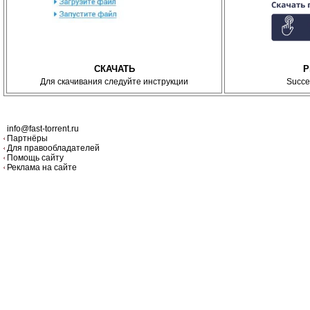
СКАЧАТЬ
P
Для скачивания следуйте инструкции
Succe
info@fast-torrent.ru
Партнёры
Для правообладателей
Помощь сайту
Реклама на сайте