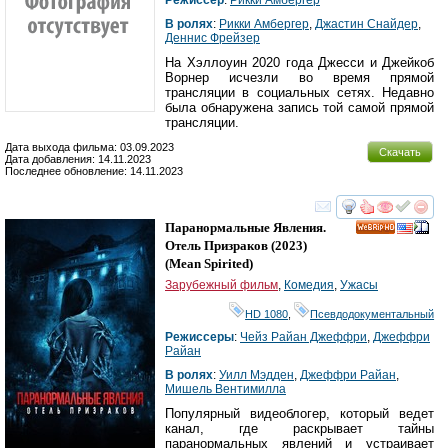
В ролях
:
Рикки Амбергер
,
Джастин Снайдер
,
Деннис Фрейзер
На Хэллоуин 2020 года Джесси и Джейкоб
Ворнер исчезли во время прямой
трансляции в социальных сетях. Недавно
была обнаружена запись той самой прямой
трансляции.
Дата выхода фильма: 03.09.2023
Скачать
Дата добавления: 14.11.2023
Последнее обновление: 14.11.2023
смотреть
инте
Паранормальные Явления.
HD
Отель Призраков
(2023)
(
Mean Spirited
)
Зарубежный фильм
,
Комедия
,
Ужасы
HD 1080
,
Псевдодокументальный
Режиссеры
:
Чейз Райан Джеффри
,
Джеффри
Райан
В ролях
:
Уилл Мэдден
,
Джеффри Райан
,
Мишель Вентимилла
Популярный видеоблогер, который ведет
канал, где раскрывает тайны
паранормальных явлений и устраивает