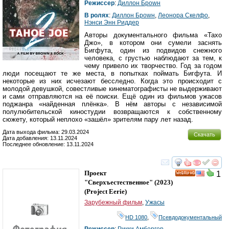
Режиссер
:
Диллон Броwн
В ролях
:
Диллон Броwн
,
Леонора Скелфо
,
Нэнси Энн Риддер
Авторы документального фильма «Тахо
Джо», в котором они сумели заснять
Бигфута, один из подвидов снежного
человека, с грустью наблюдают за тем, к
чему привело их творчество. Год за годом
люди посещают те же места, в попытках поймать Бигфута. И
некоторые из них исчезают бесследно. Когда это происходит с
молодой девушкой, совестливые кинематографисты не выдерживают
и сами отправляются на её поиски. Ещё один из фильмов ужасов
поджанра «найденная плёнка». В нём авторы с независимой
полулюбительской киностудии возвращаются к собственному
сюжету, который неплохо «зашёл» зрителям пару лет назад.
Дата выхода фильма: 29.03.2024
Скачать
Дата добавления: 13.11.2024
Последнее обновление: 13.11.2024
смотреть
инте
Проект
1
HD
"Сверхъестественное"
(2023)
(
Project Eerie
)
Зарубежный фильм
,
Ужасы
HD 1080
,
Псевдодокументальный
Режиссер
:
Рикки Амбергер