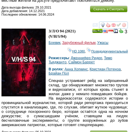
местные жители на досуге предпочитают поклоняться демону.
Дата выхода фильма: 29.10.2021
Скачать и Смотреть
Дата добавления: 14.12.2021
Последнее обновление: 14.06.2024
смотреть
инте
З/Л/О 94
(2021)
3
Ray
(
V/H/S/94
)
Боевик
,
Зарубежный фильм
,
Ужасы
HD 1080
,
Псевдодокументальный
Режиссеры
:
Дженнифер Ридер
,
Тимо
Тьяджанто
,
Саймон Баррет
В ролях
:
Анна Хопкинс
,
Кристиан Потенза
,
Брайан Пол
Спецназ устраивает рейд на заброшенный
склад, где обнаруживает множество трупов
и видеозаписи, от которых кровь стынет в
жилах даже у немало повидавших бойцов.
На видеокассетах содержатся истории о
провинциальной журналистке, которой ради репортажа приходиться
спустится в канализацию, где, по слухам, обитает жуткое чудовище;
о сотруднице похоронного бюро, которая остаётся одна на ночном
дежурстве; о сумасшедшем учёном, ставящем на людях
бесчеловечные эксперименты; о группе вооружённых до зубов
американских патриотах, которые готовят спецоперацию.