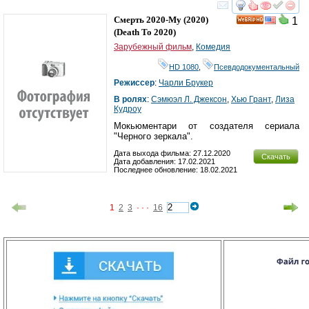
смотреть
инте
Смерть 2020-Му
(2020)
1
HD
(
Death To 2020
)
Зарубежный фильм
,
Комедия
HD 1080
,
Псевдодокументальный
Режиссер
:
Чарли Брукер
В ролях
:
Сэмюэл Л. Джексон
,
Хью Грант
,
Лиза
Кудроу
Мокьюментари от создателя сериала
"Черного зеркала".
Дата выхода фильма: 27.12.2020
Скачать
Дата добавления: 17.02.2021
Последнее обновление: 18.02.2021
1
2
3
· · ·
16