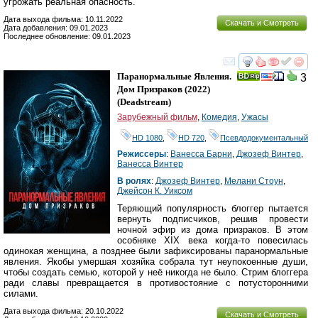
угрожать реальная опасность.
Дата выхода фильма: 10.11.2022
Скачать и Смотреть
Дата добавления: 09.01.2023
Последнее обновление: 09.01.2023
смотреть
инте
Паранормальные Явления.
3
Дом Призраков
(2022)
(
Deadstream
)
Зарубежный фильм
,
Комедия
,
Ужасы
HD 1080
,
HD 720
,
Псевдодокументальный
Режиссеры
:
Ванесса Барни
,
Джозеф Винтер
,
Ванесса Винтер
В ролях
:
Джозеф Винтер
,
Мелани Стоун
,
Джейсон К. Уиксом
Теряющий популярность блоггер пытается
вернуть подписчиков, решив провести
ночной эфир из дома призраков. В этом
особняке XIX века когда-то повесилась
одинокая женщина, а позднее были зафиксированы паранормальные
явления. Якобы умершая хозяйка собрала тут неупокоенные души,
чтобы создать семью, которой у неё никогда не было. Стрим блоггера
ради славы превращается в противостояние с потусторонними
силами.
Дата выхода фильма: 20.10.2022
Скачать и Смотреть