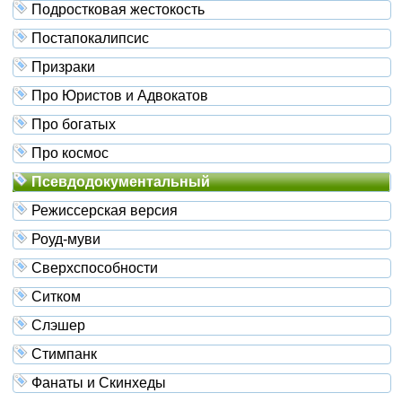
Подростковая жестокость
Постапокалипсис
Призраки
Про Юристов и Адвокатов
Про богатых
Про космос
Псевдодокументальный
Режиссерская версия
Роуд-муви
Сверхспособности
Ситком
Слэшер
Стимпанк
Фанаты и Скинхеды