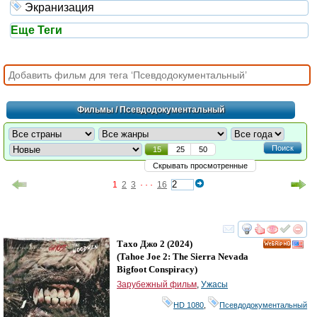
Экранизация
Еще Теги
Фильмы
/ Псевдодокументальный
Поиск
15
25
50
Скрывать просмотренные
1
2
3
· · ·
16
смотреть
инте
Тахо Джо 2
(2024)
HD
(
Tahoe Joe 2: The Sierra Nevada
Bigfoot Conspiracy
)
Зарубежный фильм
,
Ужасы
HD 1080
,
Псевдодокументальный