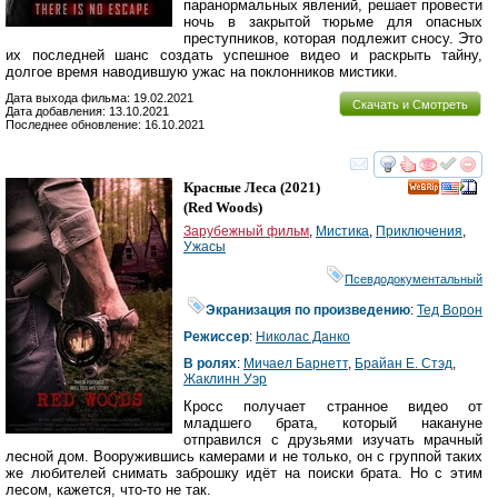
паранормальных явлений, решает провести
ночь в закрытой тюрьме для опасных
преступников, которая подлежит сносу. Это
их последней шанс создать успешное видео и раскрыть тайну,
долгое время наводившую ужас на поклонников мистики.
Дата выхода фильма: 19.02.2021
Скачать и Смотреть
Дата добавления: 13.10.2021
Последнее обновление: 16.10.2021
смотреть
инте
Красные Леса
(2021)
(
Red Woods
)
Зарубежный фильм
,
Мистика
,
Приключения
,
Ужасы
Псевдодокументальный
Экранизация по произведению
:
Тед Ворон
Режиссер
:
Николас Данко
В ролях
:
Мичаел Барнетт
,
Брайан Е. Стэд
,
Жаклинн Уэр
Кросс получает странное видео от
младшего брата, который накануне
отправился с друзьями изучать мрачный
лесной дом. Вооружившись камерами и не только, он с группой таких
же любителей снимать заброшку идёт на поиски брата. Но с этим
лесом, кажется, что-то не так.