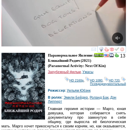
смотреть
инте
Паранормальное Явление:
13
Ближайший Родич
(2021)
(
Paranormal Activity: Next Of Kin
)
Зарубежный фильм
,
Ужасы
HD 2160р
,
HD 1080
,
HD 720
,
Псевдодокументальный
Режиссер
:
Уильям Юбэнк
В ролях
:
Эмили Бейдер
,
Роланд Бак
,
Дэн
Липперт
Главная героиня истории — Марго, юная
девушка, которая собирается снять
документалку про замкнутую в себе
общину, где выросла её биологическая
мать. Марго хочет прикоснуться к своим корням, но, как оказывается,