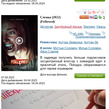
Дата добавления: 19.10.2022
Последнее обновление: 06.04.2024
смотреть
инте
Слежка
(2022)
1
HD
(
Followed
)
Детектив
,
Зарубежный фильм
,
Триллер
,
Ужасы
HD 1080
,
Призраки
,
Псевдодокументальный
Режиссеры
:
Антуан Леваннье
,
Антуан Ле
В ролях
:
Мэттью Соломон
,
Мэтью Соломон
,
Джон Сэвэдж
В надежде получить больше подписчиков
эксцентричный влоггер с командой едет в
проклятый отель. Поездка оборачивается
для героев кошмаром.
Дата выхода фильма:
Скачать и Смотреть
07.09.2022
Дата добавления: 04.04.2023
Последнее обновление: 04.04.2023