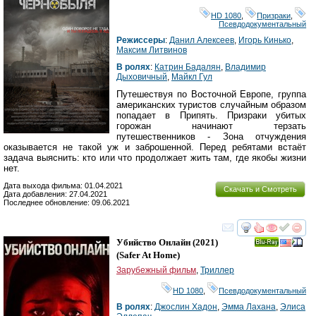
HD 1080
,
Призраки
,
Псевдодокументальный
Режиссеры
:
Данил Алексеев
,
Игорь Кинько
,
Максим Литвинов
В ролях
:
Катрин Бадалян
,
Владимир
Дыховичный
,
Майкл Гул
Путешествуя по Восточной Европе, группа
американских туристов случайным образом
попадает в Припять. Призраки убитых
горожан начинают терзать
путешественников - Зона отчуждения
оказывается не такой уж и заброшенной. Перед ребятами встаёт
задача выяснить: кто или что продолжает жить там, где якобы жизни
нет.
Дата выхода фильма: 01.04.2021
Скачать и Смотреть
Дата добавления: 27.04.2021
Последнее обновление: 09.06.2021
смотреть
инте
Убийство Онлайн
(2021)
Ray
(
Safer At Home
)
Зарубежный фильм
,
Триллер
HD 1080
,
Псевдодокументальный
В ролях
:
Джослин Хадон
,
Эмма Лахана
,
Элиса