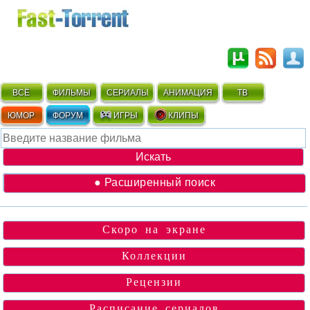
ВСЁ
ФИЛЬМЫ
СЕРИАЛЫ
АНИМАЦИЯ
ТВ
ЮМОР
ФОРУМ
ИГРЫ
КЛИПЫ
● Расширенный поиск
Скоро на экране
Коллекции
Рецензии
Расписание сериалов