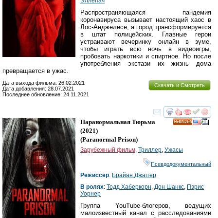
Эллепач
Распространяющаяся пандемия
коронавируса вызывает настоящий хаос в
Лос-Анджелесе, а город трансформируется
в штат полицейских. Главные герои
устраивают вечеринку онлайн в зуме,
чтобы играть всю ночь в видеоигры,
пробовать наркотики и спиртное. Но после
употребления экстази их жизнь дома
превращается в ужас.
Дата выхода фильма: 26.02.2021
Скачать и Смотреть
Дата добавления: 28.07.2021
Последнее обновление: 24.11.2021
смотреть
инте
Паранормальная Тюрьма
HD
(2021)
(
Paranormal Prison
)
Зарубежный фильм
,
Триллер
,
Ужасы
Псевдодокументальный
Режиссер
:
Брайан Джаггер
В ролях
:
Тодд Хаберкорн
,
Дон Шанкс
,
Пэрис
Уорнер
Группа YouTube-блогеров, ведущих
малоизвестный канал с расследованиями