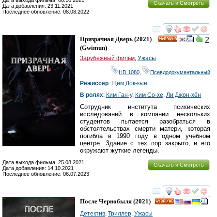
Дата выхода фильма: 06.10.2021
Скачать и Смотреть
Дата добавления: 23.11.2021
Последнее обновление: 08.08.2022
смотреть
инте
Призрачная Дверь
(2021)
2
HD
(
Gwimun
)
Зарубежный фильм
,
Ужасы
HD 1080
,
Псевдодокументальный
Режиссер
:
Щим Док-кын
В ролях
:
Ким Ган-у
,
Ким Со-хе
,
Ли Джон-хён
Сотрудник института психических
исследований в компании нескольких
студентов пытается разобраться в
обстоятельствах смерти матери, которая
погибла в 1990 году в одном учебном
центре. Здание с тех пор закрыто, и его
окружают жуткие легенды.
Дата выхода фильма: 25.08.2021
Скачать и Смотреть
Дата добавления: 14.10.2021
Последнее обновление: 06.07.2023
смотреть
инте
После Чернобыля
(2021)
HD
Детектив
,
Триллер
,
Ужасы