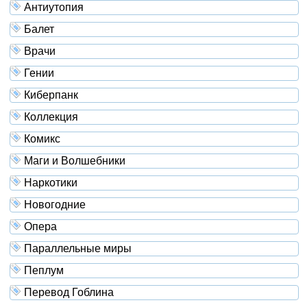
Антиутопия
Балет
Врачи
Гении
Киберпанк
Коллекция
Комикс
Маги и Волшебники
Наркотики
Новогодние
Опера
Параллельные миры
Пеплум
Перевод Гоблина