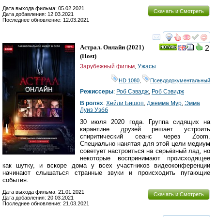
Дата выхода фильма: 05.02.2021
Скачать и Смотреть
Дата добавления: 12.03.2021
Последнее обновление: 12.03.2021
смотреть
инте
Астрал. Онлайн
(2021)
2
(
Host
)
Зарубежный фильм
,
Ужасы
HD 1080
,
Псевдодокументальный
Режиссеры
:
Роб Сэвадж
,
Роб Сэвидж
В ролях
:
Хейли Бишоп
,
Джемма Мур
,
Эмма
Луиз Уэбб
30 июля 2020 года. Группа сидящих на
карантине друзей решает устроить
спиритический сеанс через Zoom.
Специально нанятая для этой цели медиум
советует настроиться на серьёзный лад, но
некоторые воспринимают происходящее
как шутку, и вскоре дома у всех участников видеоконференции
начинают слышаться странные звуки и происходить пугающие
события.
Дата выхода фильма: 21.01.2021
Скачать и Смотреть
Дата добавления: 20.03.2021
Последнее обновление: 21.03.2021