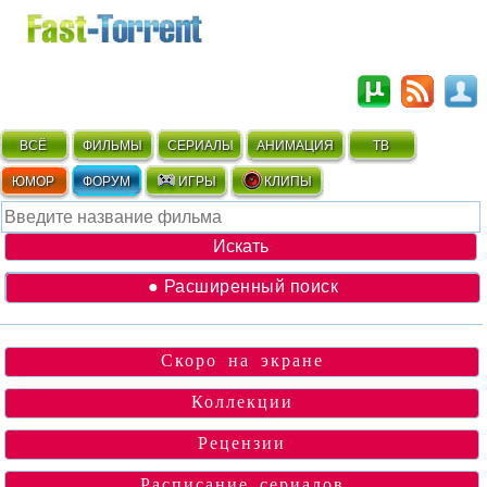
ВСЁ
ФИЛЬМЫ
СЕРИАЛЫ
АНИМАЦИЯ
ТВ
ЮМОР
ФОРУМ
ИГРЫ
КЛИПЫ
● Расширенный поиск
Скоро на экране
Коллекции
Рецензии
Расписание сериалов