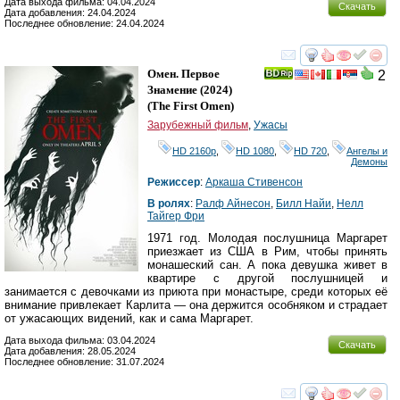
Дата выхода фильма: 04.04.2024
Скачать
Дата добавления: 24.04.2024
Последнее обновление: 24.04.2024
смотреть
инте
Омен. Первое
2
Знамение
(2024)
(
The First Omen
)
Зарубежный фильм
,
Ужасы
HD 2160р
,
HD 1080
,
HD 720
,
Ангелы и
Демоны
Режиссер
:
Аркаша Стивенсон
В ролях
:
Ралф Айнесон
,
Билл Найи
,
Нелл
Тайгер Фри
1971 год. Молодая послушница Маргарет
приезжает из США в Рим, чтобы принять
монашеский сан. А пока девушка живет в
квартире с другой послушницей и
занимается с девочками из приюта при монастыре, среди которых её
внимание привлекает Карлита — она держится особняком и страдает
от ужасающих видений, как и сама Маргарет.
Дата выхода фильма: 03.04.2024
Скачать
Дата добавления: 28.05.2024
Последнее обновление: 31.07.2024