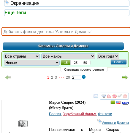
Экранизация
Еще Теги
Фильмы
/ Ангелы и Демоны
Поиск
15
25
50
Скрывать просмотренные
1
2
3
· · ·
20
смотреть
инте
Мерси Спаркс
(2024)
(
Mercy Sparx
)
Боевик
,
Зарубежный фильм
,
Фэнтези
Ангелы и Демоны
Познакомимся с Мерси Спаркс —