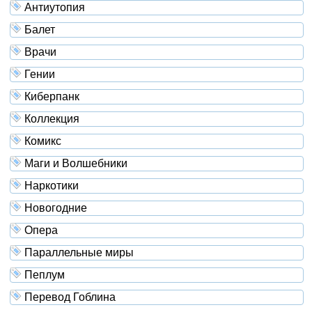
Антиутопия
Балет
Врачи
Гении
Киберпанк
Коллекция
Комикс
Маги и Волшебники
Наркотики
Новогодние
Опера
Параллельные миры
Пеплум
Перевод Гоблина