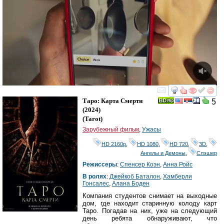
смотреть
инте
Таро: Карта Смерти
5
(2024)
(
Tarot
)
Зарубежный фильм
,
Ужасы
HD 2160р
,
HD 1080
,
HD 720
,
3D
,
Ангелы и Демоны
,
Слэшер
Режиссеры
:
Спенсер Коэн
,
Анна Ройс
В ролях
:
Джейкоб Баталон
,
Хамберли
Гонсалес
,
Алана Боден
Компания студентов снимает на выходные
дом, где находит старинную колоду карт
Таро. Погадав на них, уже на следующий
день ребята обнаруживают, что