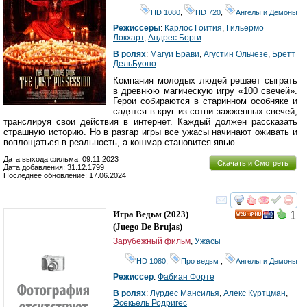
HD 1080
,
HD 720
,
Ангелы и Демоны
Режиссеры
:
Карлос Гоития
,
Гильермо
Локхарт
,
Андрес Борги
В ролях
:
Магуи Брави
,
Агустин Ольчезе
,
Бретт
ДельБуоно
Компания молодых людей решает сыграть
в древнюю магическую игру «100 свечей».
Герои собираются в старинном особняке и
садятся в круг из сотни зажженных свечей,
транслируя свои действия в интернет. Каждый должен рассказать
страшную историю. Но в разгар игры все ужасы начинают оживать и
воплощаться в реальность, а кошмар становится явью.
Дата выхода фильма: 09.11.2023
Скачать и Смотреть
Дата добавления: 31.12.1799
Последнее обновление: 17.06.2024
смотреть
инте
Игра Ведьм
(2023)
1
HD
(
Juego De Brujas
)
Зарубежный фильм
,
Ужасы
HD 1080
,
Про ведьм
,
Ангелы и Демоны
Режиссер
:
Фабиан Форте
В ролях
:
Лурдес Мансилья
,
Алекс Куртцман
,
Эсекьель Родригес