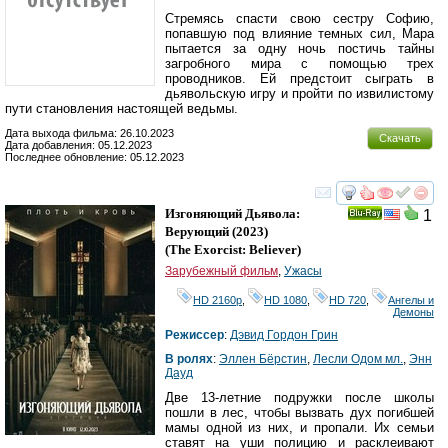
Стремясь спасти свою сестру Софию,
попавшую под влияние темных сил, Мара
пытается за одну ночь постичь тайны
загробного мира с помощью трех
проводников. Ей предстоит сыграть в
дьявольскую игру и пройти по извилистому
пути становления настоящей ведьмы.
Дата выхода фильма: 26.10.2023
Скачать
Дата добавления: 05.12.2023
Последнее обновление: 05.12.2023
смотреть
инте
Изгоняющий Дьявола:
1
Ray
Верующий
(2023)
(
The Exorcist: Believer
)
Зарубежный фильм
,
Ужасы
HD 2160р
,
HD 1080
,
HD 720
,
Ангелы и
Демоны
Режиссер
:
Дэвид Гордон Грин
В ролях
:
Эллен Бёрстин
,
Лесли Одом мл.
,
Энн
Дауд
Две 13-летние подружки после школы
пошли в лес, чтобы вызвать дух погибшей
мамы одной из них, и пропали. Их семьи
ставят на уши полицию и расклеивают