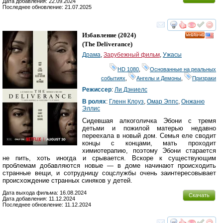
Дата добавления: 22.09.2024
Последнее обновление: 21.07.2025
смотреть
инте
Избавление
(2024)
HD
(
The Deliverance
)
Драма
,
Зарубежный фильм
,
Ужасы
HD 1080
,
Основанные на реальных
событиях
,
Ангелы и Демоны
,
Призраки
Режиссер
:
Ли Дэниелс
В ролях
:
Гленн Клоуз
,
Омар Эппс
,
Онжаню
Эллис
Сидевшая алкоголичка Эбони с тремя
детьми и пожилой матерью недавно
переехала в новый дом. Семья еле сводит
концы с концами, мать проходит
химиотерапию, поэтому Эбони старается
не пить, хоть иногда и срывается. Вскоре к существующим
проблемам добавляются новые — в доме начинают происходить
странные вещи, и сотрудницу соцслужбы очень заинтересовывает
происхождение странных синяков у детей.
Дата выхода фильма: 16.08.2024
Скачать
Дата добавления: 11.12.2024
Последнее обновление: 11.12.2024