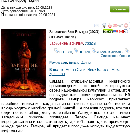
настал черёд Надии.
Дата выхода фильма: 28.09.2023
Скачать
Дата добавления: 20.06.2024
Последнее обновление: 20.06.2024
смотреть
инте
Заклятие: Зло Внутри
(2023)
(
It Lives Inside
)
Зарубежный фильм
,
Ужасы
HD 1080
,
HD 720
,
Ангелы и Демоны
,
Сверхспособности
Режиссер
:
Бишал Дутта
В ролях
:
Меган Сури
,
Ниру Баджва
,
Мохана
Кришнан
Самида, старшеклассница индийского
происхождения, не особо интересуется
своей национальной культурой и стремится
не выделяться среди одноклассников. Её
подруга Тамира, наоборот, привлекает
всеобщее внимание, когда начинает очень странно себя вести и
всюду ходить с какой-то грязной банкой. Не поверив подруге, что там
сидит нечто злобное, девушка разбивает банку, и после этого Тамира
загадочным образом пропадает. Теперь Самиде начинает
мерещиться и сниться всякая жуть, и, чтобы понять, что происходит
и куда делась Тамира, ей придется поглубже копнуть индуистскую
мифологию.