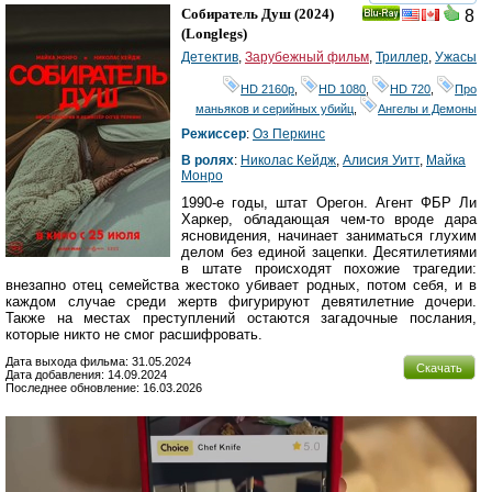
смотреть
инте
Собиратель Душ
(2024)
8
Ray
(
Longlegs
)
Детектив
,
Зарубежный фильм
,
Триллер
,
Ужасы
HD 2160р
,
HD 1080
,
HD 720
,
Про
маньяков и серийных убийц
,
Ангелы и Демоны
Режиссер
:
Оз Перкинс
В ролях
:
Николас Кейдж
,
Алисия Уитт
,
Майка
Монро
1990-е годы, штат Орегон. Агент ФБР Ли
Харкер, обладающая чем-то вроде дара
ясновидения, начинает заниматься глухим
делом без единой зацепки. Десятилетиями
в штате происходят похожие трагедии:
внезапно отец семейства жестоко убивает родных, потом себя, и в
каждом случае среди жертв фигурируют девятилетние дочери.
Также на местах преступлений остаются загадочные послания,
которые никто не смог расшифровать.
Дата выхода фильма: 31.05.2024
Скачать
Дата добавления: 14.09.2024
Последнее обновление: 16.03.2026