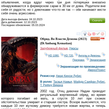
объявления, когда вдруг через три дня потеряшки внезапно
обнаруживаются в фермерском сарае в 30 км от дома. Родители вне
себя от радости, но с девочками что-то не так — обе начинают вести
себя очень агрессивно.
Дата выхода фильма: 04.10.2023
Скачать
Дата добавления: 12.10.2023
Последнее обновление: 05.03.2024
смотреть
инте
Обряд. Во Власти Демона
(2023)
HD
(
Di Ambang Kematian
)
Зарубежный фильм
,
Ужасы
HD 1080
,
HD 720
,
Ангелы и Демоны
,
Призраки
,
Экранизация
Экранизация по произведению
:
ДжероПоинт
Режиссер
:
Ажар Кинои Лубис
В ролях
:
Таскья Намья
,
Wафда Саифан Лубис
,
Т. Рифну Викана
2002 год. Отец девочки Надии проводит
ритуальный жертвенный обряд, во время
которого погибает её мать, а спустя 10 лет при схожих
обстоятельствах умирает и старшая сестра. Вскоре выясняется, что
каждые 10 лет жуткому демону требуется новая жертва, и теперь