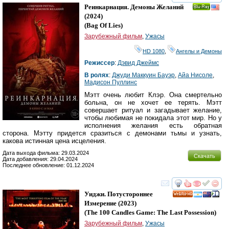
смотреть
инте
Реинкарнация. Демоны Желаний
Ray
(2024)
(
Bag Of Lies
)
Зарубежный фильм
,
Ужасы
HD 1080
,
Ангелы и Демоны
Режиссер
:
Дэвид Джеймс
В ролях
:
Джуди Маккуин Бауэр
,
Айа Ниcоле
,
Мадисон Пуллинс
Мэтт очень любит Клэр. Она смертельно
больна, он не хочет ее терять. Мэтт
совершает ритуал и загадывает желание,
чтобы любимая не покидала этот мир. Но у
исполнения желания есть обратная
сторона. Мэтту придется сразиться с демонами тьмы и узнать,
какова истинная цена исцеления.
Дата выхода фильма: 29.03.2024
Скачать
Дата добавления: 29.04.2024
Последнее обновление: 01.12.2024
смотреть
инте
Уиджи. Потустороннее
HD
Измерение
(2023)
(
The 100 Candles Game: The Last Possession
)
Зарубежный фильм
,
Ужасы