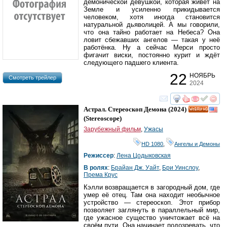
демонической девушкой, которая живёт на
Земле и усиленно прикидывается
человеком, хотя иногда становится
натуральной дьяволицей. А мы говорили,
что она тайно работает на Небеса? Она
ловит сбежавших ангелов — такая у неё
работёнка. Ну а сейчас Мерси просто
фигачит виски, постоянно курит и ждёт
следующего падшего клиента.
22
НОЯБРЬ
Cмотреть трейлер
2024
смотреть
инте
Астрал. Стереоскоп Демона
(2024)
HD
(
Stereoscope
)
Зарубежный фильм
,
Ужасы
HD 1080
,
Ангелы и Демоны
Режиссер
:
Лена Цодыковская
В ролях
:
Брайан Дж. Уайт
,
Бри Уинслоу
,
Према Крус
Кэлли возвращается в загородный дом, где
умер её отец. Там она находит необычное
устройство — стереоскоп. Этот прибор
позволяет заглянуть в параллельный мир,
где ужасное существо уничтожает всё на
своём пути. Она начинает подозревать, что