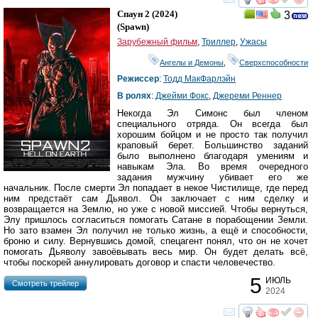
смотреть
инте
Спаун 2
(2024)
3
(
Spawn
)
Зарубежный фильм
,
Триллер
,
Ужасы
Ангелы и Демоны
,
Сверхспособности
Режиссер
:
Тодд МакФарлэйн
В ролях
:
Джейми Фокс
,
Джереми Реннер
Некогда Эл Симонс был членом
специального отряда. Он всегда был
хорошим бойцом и не просто так получил
краповый берет. Большинство заданий
было выполнено благодаря умениям и
навыкам Эла. Во время очередного
задания мужчину убивает его же
начальник. После смерти Эл попадает в некое Чистилище, где перед
ним предстаёт сам Дьявол. Он заключает с ним сделку и
возвращается на Землю, но уже с новой миссией. Чтобы вернуться,
Элу пришлось согласиться помогать Сатане в порабощении Земли.
Но зато взамен Эл получил не только жизнь, а ещё и способности,
броню и силу. Вернувшись домой, спецагент понял, что он не хочет
помогать Дьяволу завоёвывать весь мир. Он будет делать всё,
чтобы поскорей аннулировать договор и спасти человечество.
5
ИЮЛЬ
Cмотреть трейлер
2024