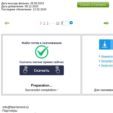
Дата выхода фильма: 28.09.2023
Скачать и Смотреть
Дата добавления: 08.12.2023
Последнее обновление: 12.02.2024
1
2
3
· · ·
20
Preparation...
Successful completion✅
Для скачива
info@fast-torrent.ru
Партнёры