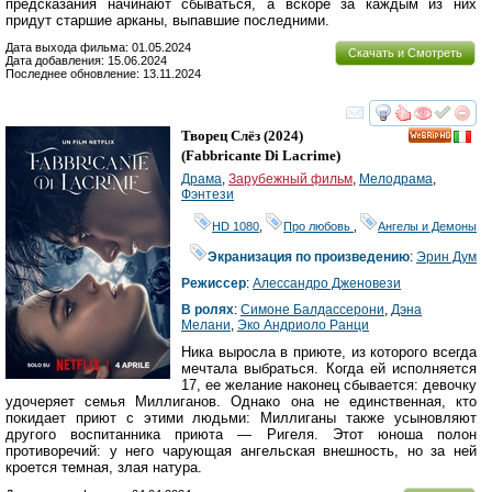
предсказания начинают сбываться, а вскоре за каждым из них
придут старшие арканы, выпавшие последними.
Дата выхода фильма: 01.05.2024
Скачать и Смотреть
Дата добавления: 15.06.2024
Последнее обновление: 13.11.2024
смотреть
инте
Творец Слёз
(2024)
HD
(
Fabbricante Di Lacrime
)
Драма
,
Зарубежный фильм
,
Мелодрама
,
Фэнтези
HD 1080
,
Про любовь
,
Ангелы и Демоны
Экранизация по произведению
:
Эрин Дум
Режиссер
:
Алессандро Дженовези
В ролях
:
Симоне Балдассерони
,
Дэна
Мелани
,
Эко Андриоло Ранци
Ника выросла в приюте, из которого всегда
мечтала выбраться. Когда ей исполняется
17, ее желание наконец сбывается: девочку
удочеряет семья Миллиганов. Однако она не единственная, кто
покидает приют с этими людьми: Миллиганы также усыновляют
другого воспитанника приюта — Ригеля. Этот юноша полон
противоречий: у него чарующая ангельская внешность, но за ней
кроется темная, злая натура.