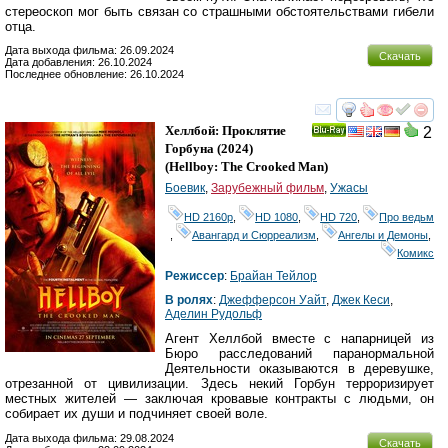
стереоскоп мог быть связан со страшными обстоятельствами гибели
отца.
Дата выхода фильма: 26.09.2024
Скачать
Дата добавления: 26.10.2024
Последнее обновление: 26.10.2024
смотреть
инте
Хеллбой: Проклятие
2
Ray
Горбуна
(2024)
(
Hellboy: The Crooked Man
)
Боевик
,
Зарубежный фильм
,
Ужасы
HD 2160р
,
HD 1080
,
HD 720
,
Про ведьм
,
Авангард и Сюрреализм
,
Ангелы и Демоны
,
Комикс
Режиссер
:
Брайан Тейлор
В ролях
:
Джефферсон Уайт
,
Джек Кеси
,
Аделин Рудольф
Агент Хеллбой вместе с напарницей из
Бюро расследований паранормальной
Деятельности оказываются в деревушке,
отрезанной от цивилизации. Здесь некий Горбун терроризирует
местных жителей — заключая кровавые контракты с людьми, он
собирает их души и подчиняет своей воле.
Дата выхода фильма: 29.08.2024
Скачать