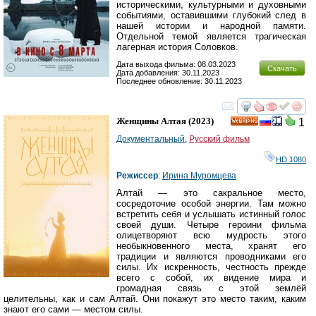
историческими, культурными и духовными
событиями, оставившими глубокий след в
нашей истории и народной памяти.
Отдельной темой является трагическая
лагерная история Соловков.
Дата выхода фильма: 08.03.2023
Скачать
Дата добавления: 30.11.2023
Последнее обновление: 30.11.2023
смотреть
инте
Женщины Алтая
(2023)
1
HD
Документальный
,
Русский фильм
HD 1080
Режиссер
:
Ирина Муромцева
Алтай — это сакральное место,
сосредоточие особой энергии. Там можно
встретить себя и услышать истинный голос
своей души. Четыре героини фильма
олицетворяют всю мудрость этого
необыкновенного места, хранят его
традиции и являются проводниками его
силы. Их искренность, честность прежде
всего с собой, их видение мира и
громадная связь с этой землёй
целительны, как и сам Алтай. Они покажут это место таким, каким
знают его сами — местом силы.