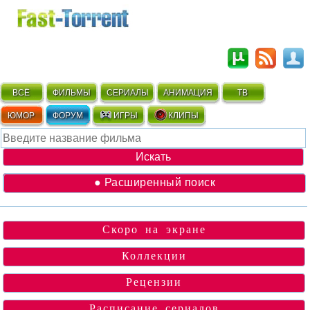
ВСЁ
ФИЛЬМЫ
СЕРИАЛЫ
АНИМАЦИЯ
ТВ
ЮМОР
ФОРУМ
ИГРЫ
КЛИПЫ
● Расширенный поиск
Скоро на экране
Коллекции
Рецензии
Расписание сериалов