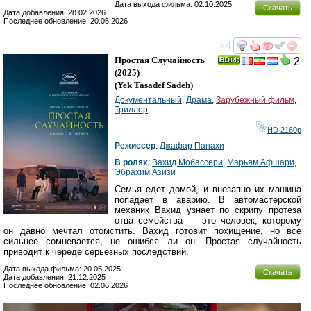
Дата выхода фильма: 02.10.2025
Скачать
Дата добавления: 28.02.2026
Последнее обновление: 20.05.2026
смотреть
инте
Простая Случайность
2
(2025)
(
Yek Tasadef Sadeh
)
Документальный
,
Драма
,
Зарубежный фильм
,
Триллер
HD 2160р
Режиссер
:
Джафар Панахи
В ролях
:
Вахид Мобассери
,
Марьям Афшари
,
Эбрахим Азизи
Семья едет домой, и внезапно их машина
попадает в аварию. В автомастерской
механик Вахид узнает по скрипу протеза
отца семейства — это человек, которому
он давно мечтал отомстить. Вахид готовит похищение, но все
сильнее сомневается, не ошибся ли он. Простая случайность
приводит к череде серьезных последствий.
Дата выхода фильма: 20.05.2025
Скачать
Дата добавления: 21.12.2025
Последнее обновление: 02.06.2026