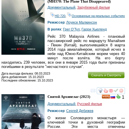
(
MH370: The Plane That Disappeared
)
Документальный
,
Зарубежный фильм
HD 720
,
Основанные на реальных событиях
Режиссер
:
Лоуисе Малкинсон
В ролях
:
Грег О’Тул
,
Гарри Хьюленд
Рейс 370 Malaysia Airlines - плановый
пассажирский рейс по маршруту Малайзия
- Пекин (Китай), выполнявшийся 8 марта
2014 года авиалайнером, который исчез в
небе над Южно-Китайским морем через 40
минут после взлёта. На его борту
находились 239 человек, все они в январе 2015 года были признаны
погибшими в результате "несчастного случая".
Дата выхода фильма: 08.03.2023
Скачать и Смотреть
Дата добавления: 15.10.2023
Последнее обновление: 15.10.2023
смотреть
инте
Святой Архипелаг
(2023)
1
Документальный
,
Русский фильм
Режиссер
:
Сергей Дебижев
О жизни Соловецкого монастыря —
ключевой точки в духовной географии
России. Эти места отмечены