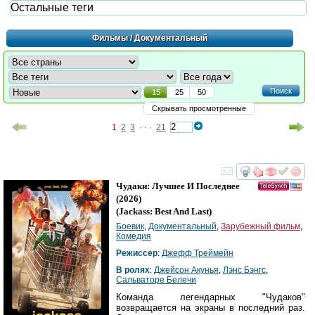
Остальные теги
Фильмы
/ Документальный
Поиск
15
25
50
Скрывать просмотренные
1
2
3
· · ·
21
смотреть
инте
Чудаки: Лучшее И Последнее
(2026)
(
Jackass: Best And Last
)
Боевик
,
Документальный
,
Зарубежный фильм
,
Комедия
Режиссер
:
Джефф Треймейн
В ролях
:
Джейсон Акунья
,
Лэнс Бэнгс
,
Сальваторе Белечи
Команда легендарных "Чудаков"
возвращается на экраны в последний раз.