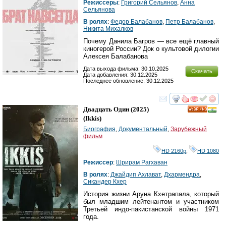
Режиссеры
:
Григорий Сельянов
,
Анна
Сельянова
В ролях
:
Федор Балабанов
,
Петр Балабанов
,
Никита Михалков
Почему Данила Багров — все ещё главный
киногерой России? Док о культовой дилогии
Алексея Балабанова
Дата выхода фильма: 30.10.2025
Скачать
Дата добавления: 30.12.2025
Последнее обновление: 30.12.2025
смотреть
инте
Двадцать Один
(2025)
HD
(
Ikkis
)
Биография
,
Документальный
,
Зарубежный
фильм
HD 2160р
,
HD 1080
Режиссер
:
Шрирам Рагхаван
В ролях
:
Джайдип Ахлават
,
Дхармендра
,
Сикандер Кхер
История жизни Аруна Кхетрапала, который
был младшим лейтенантом и участником
Третьей индо-пакистанской войны 1971
года.