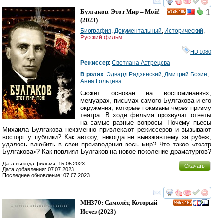
смотреть
инте
Булгаков. Этот Мир – Мой!
1
HD
(2023)
Биография
,
Документальный
,
Исторический
,
Русский фильм
HD 1080
Режиссер
:
Светлана Астрецова
В ролях
:
Эдвард Радзинский
,
Дмитрий Бозин
,
Анна Гольцева
Сюжет основан на воспоминаниях,
мемуарах, письмах самого Булгакова и его
окружения, которые показаны через призму
театра. В ходе фильма прозвучат ответы
на самые разные вопросы. Почему пьесы
Михаила Булгакова неизменно привлекают режиссеров и вызывают
восторг у публики? Как автору, никогда не выезжавшему за рубеж,
удалось влюбить в свои произведения весь мир? Что такое «театр
Булгакова»? Как повлиял Булгаков на новое поколение драматургов?
Дата выхода фильма: 15.05.2023
Скачать
Дата добавления: 07.07.2023
Последнее обновление: 07.07.2023
смотреть
инте
MH370: Самолёт, Который
HD
Исчез
(2023)