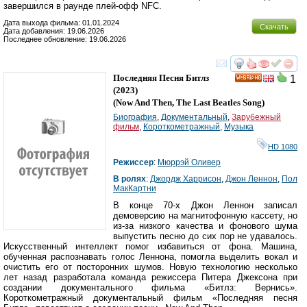
завершился в раунде плей-офф NFC.
Дата выхода фильма: 01.01.2024
Скачать
Дата добавления: 19.06.2026
Последнее обновление: 19.06.2026
смотреть
инте
Последняя Песня Битлз
1
HD
(2023)
(
Now And Then, The Last Beatles Song
)
Биография
,
Документальный
,
Зарубежный
фильм
,
Короткометражный
,
Музыка
HD 1080
Режиссер
:
Мюррэй Оливер
В ролях
:
Джордж Харрисон
,
Джон Леннон
,
Пол
МакКартни
В конце 70-х Джон Леннон записал
демоверсию на магнитофонную кассету, но
из-за низкого качества и фонового шума
выпустить песню до сих пор не удавалось.
Искусственный интеллект помог избавиться от фона. Машина,
обученная распознавать голос Леннона, помогла выделить вокал и
очистить его от посторонних шумов. Новую технологию несколько
лет назад разработала команда режиссера Питера Джексона при
создании документального фильма «Битлз: Вернись».
Короткометражный документальный фильм «Последняя песня