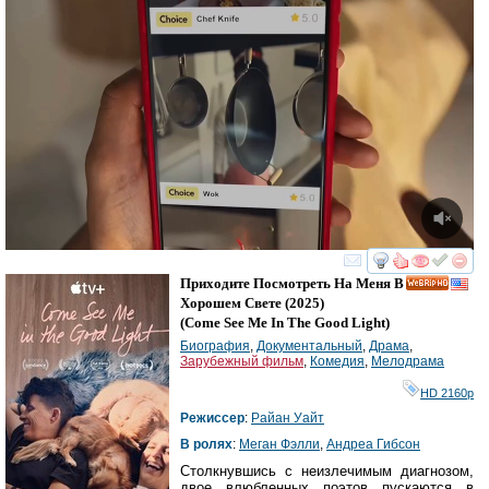
смотреть
инте
Приходите Посмотреть На Меня В
HD
Хорошем Свете
(2025)
(
Come See Me In The Good Light
)
Биография
,
Документальный
,
Драма
,
Зарубежный фильм
,
Комедия
,
Мелодрама
HD 2160р
Режиссер
:
Райан Уайт
В ролях
:
Меган Фэлли
,
Андреа Гибсон
Столкнувшись с неизлечимым диагнозом,
двое влюбленных поэтов пускаются в