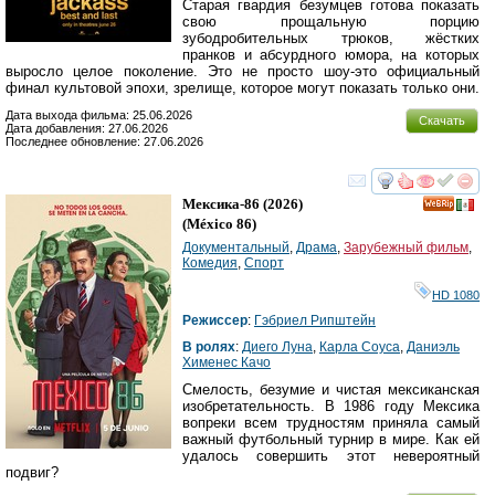
Старая гвардия безумцев готова показать
свою прощальную порцию
зубодробительных трюков, жёстких
пранков и абсурдного юмора, на которых
выросло целое поколение. Это не просто шоу-это официальный
финал культовой эпохи, зрелище, которое могут показать только они.
Дата выхода фильма: 25.06.2026
Скачать
Дата добавления: 27.06.2026
Последнее обновление: 27.06.2026
смотреть
инте
Мексика-86
(2026)
(
México 86
)
Документальный
,
Драма
,
Зарубежный фильм
,
Комедия
,
Спорт
HD 1080
Режиссер
:
Гэбриел Рипштейн
В ролях
:
Диего Луна
,
Карла Соуса
,
Даниэль
Хименес Качо
Смелость, безумие и чистая мексиканская
изобретательность. В 1986 году Мексика
вопреки всем трудностям приняла самый
важный футбольный турнир в мире. Как ей
удалось совершить этот невероятный
подвиг?