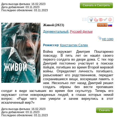
Дата выхода фильма: 16.02.2023
Скачать и Смотреть
Дата добавления: 03.11.2023
Последнее обновление: 03.11.2023
смотреть
инте
Живой
(2023)
HD
Документальный
,
Русский фильм
HD 1080
Режиссер
:
Константин Селин
Война окружает Дмитрия Поштаренко
повсюду. В пять лет он нашёл своего
первого солдата во дворе дома. С тех пор
Дмитрий постоянно участвует в поисках
бойцов, погибших во время Второй мировой
войны. Определяет личность погибшего,
разыскивает его родственников, передает
сохранившиеся вещи, воскрешая память о
нем. Несколько лет назад Дмитрий решил
создать образы без вести пропавших
солдат в виде застывших во время боя скульптур. Теперь его
окружают сотни новорожденных людей, в глазах которых немой
вопрос: «Ради чего они умерли и зачем вернулись в этот
искалеченный мир?»
Дата выхода фильма: 16.02.2023
Скачать
Дата добавления: 03.11.2023
Последнее обновление: 03.11.2023