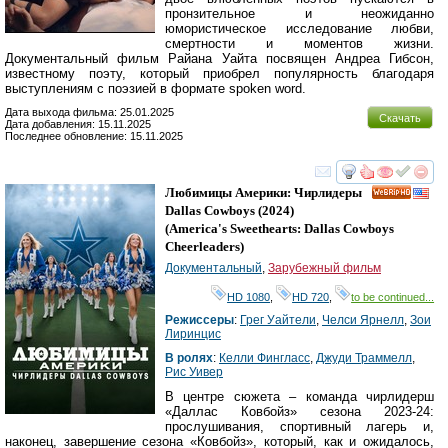
пронзительное и неожиданно
юмористическое исследование любви,
смертности и моментов жизни.
Документальный фильм Райана Уайта посвящен Андреа Гибсон,
известному поэту, который приобрел популярность благодаря
выступлениям с поэзией в формате spoken word.
Дата выхода фильма: 25.01.2025
Скачать
Дата добавления: 15.11.2025
Последнее обновление: 15.11.2025
смотреть
инте
Любимицы Америки: Чирлидеры
HD
Dallas Cowboys
(2024)
(
America's Sweethearts: Dallas Cowboys
Cheerleaders
)
Документальный
,
Зарубежный фильм
HD 1080
,
HD 720
,
to be continued...
Режиссеры
:
Грег Уайтели
,
Челси Ярнелл
,
Зои
Лиринцис
В ролях
:
Келли Фингласс
,
Джуди Траммелл
,
Рис Уивер
В центре сюжета – команда чирлидерш
«Даллас Ковбойз» сезона 2023-24:
прослушивания, спортивный лагерь и,
наконец, завершение сезона «Ковбойз», который, как и ожидалось,