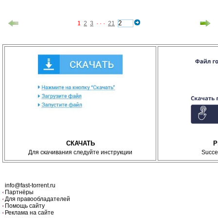
1
2
3
· · ·
21
СКАЧАТЬ
P
Для скачивания следуйте инструкции
Succe
info@fast-torrent.ru
Партнёры
Для правообладателей
Помощь сайту
Реклама на сайте