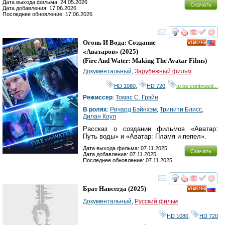
Дата выхода фильма: 24.05.2026
Скачать
Дата добавления: 17.06.2026
Последнее обновление: 17.06.2026
смотреть
инте
Огонь И Вода: Создание
HD
«Аватаров»
(2025)
(
Fire And Water: Making The Avatar Films
)
Документальный
,
Зарубежный фильм
HD 1080
,
HD 720
,
to be continued...
Режиссер
:
Томас С. Грэйн
В ролях
:
Ричард Бэйнхэм
,
Тринити Блисс
,
Дилан Коул
Рассказ о создании фильмов «Аватар:
Путь воды» и «Аватар: Пламя и пепел».
Дата выхода фильма: 07.11.2025
Скачать
Дата добавления: 07.11.2025
Последнее обновление: 07.11.2025
смотреть
инте
Брат Навсегда
(2025)
HD
Документальный
,
Русский фильм
HD 1080
,
HD 720