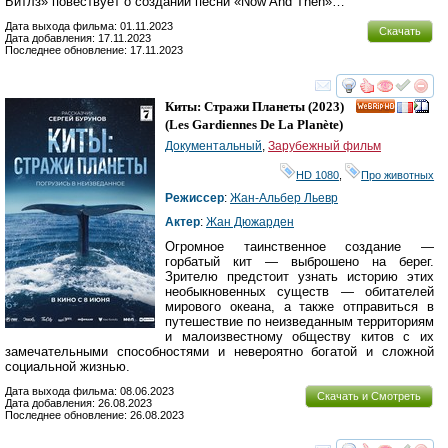
Битлз» повествует о создании песни «Now And Then»…
Дата выхода фильма: 01.11.2023
Скачать
Дата добавления: 17.11.2023
Последнее обновление: 17.11.2023
смотреть
инте
Киты: Стражи Планеты
(2023)
HD
(
Les Gardiennes De La Planète
)
Документальный
,
Зарубежный фильм
HD 1080
,
Про животных
Режиссер
:
Жан-Альбер Льевр
Актер
:
Жан Дюжарден
Огромное таинственное создание —
горбатый кит — выброшено на берег.
Зрителю предстоит узнать историю этих
необыкновенных существ — обитателей
мирового океана, а также отправиться в
путешествие по неизведанным территориям
и малоизвестному обществу китов с их
замечательными способностями и невероятно богатой и сложной
социальной жизнью.
Дата выхода фильма: 08.06.2023
Скачать и Смотреть
Дата добавления: 26.08.2023
Последнее обновление: 26.08.2023