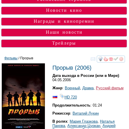
Новости кино
Награды и кинопремии
Наши новости
Трейлеры
Фильмы
/ Прорыв
смотреть
инте
Прорыв
(2006)
Дата выхода в России (или в Мире)
:
04.05.2006
Жанр
:
Военный
,
Драма
,
Русский фильм
HD 720
Продолжительность
: 01:24
Режиссер
:
Виталий Лукин
В ролях
:
Мария Глазкова
,
Наталья
Панова
,
Александр Цуркан
,
Андрей