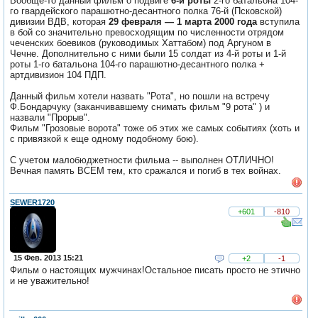
Вообще-то данный фильм о подвиге
6-й роты
2-го батальона 104-
го гвардейского парашютно-десантного полка 76-й (Псковской)
дивизии ВДВ, которая
29 февраля — 1 марта 2000 года
вступила
в бой со значительно превосходящим по численности отрядом
чеченских боевиков (руководимых Хаттабом) под Аргуном в
Чечне. Дополнительно с ними были 15 солдат из 4-й роты и 1-й
роты 1-го батальона 104-го парашютно-десантного полка +
артдивизион 104 ПДП.
Данный фильм хотели назвать "Рота", но пошли на встречу
Ф.Бондарчуку (заканчивавшему снимать фильм "9 рота" ) и
назвали "Прорыв".
Фильм "Грозовые ворота" тоже об этих же самых событиях (хоть и
с привязкой к еще одному подобному бою).
С учетом малобюджетности фильма -- выполнен ОТЛИЧНО!
Вечная память ВСЕМ тем, кто сражался и погиб в тех войнах.
SEWER1720
+601
-810
15 Фев. 2013 15:21
+2
-1
Фильм о настоящих мужчинах!Остальное писать просто не этично
и не уважительно!