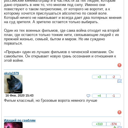
российский кинематограф и в частности за тех людей, которым
дано отразить в нем то, что многим под силу. Именно они
повествуют о таком патриотизме, от которого не воротит, а к
которому хочется прислушаться абсолютно по своей воле.
Который ничего не навязывает и всегда дает два полярных мнения
на суд зрителя. А зрителю остается только выбирать.
Один из тех военных фильмов, где сама война отходит на второй
план, где остаются только тонкие нити, связывающие людей с их
прежней жизнью, семьей, бытом и миром. Но им суждено
порваться.
«Прорыв» один из лучших фильмов о чеченской компании. Он
самобытен. Он открывает новую грань осознания и отношения к
этой войне.
akula1979
+3
-2
16 Фев. 2020 15:43
+4
-1
Фильм классный, но Грозовые ворота немного лучше
Идущий по граблям
+310
-374