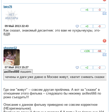
laps76
+6
-3
09 Май 2013 22:43
+0
-0
Как сказал, знакомый десантник: это вам не хухры-мухры, это-
ВДВ
shooter12
+106
-66
07 Май 2013 15:27
+2
-2
axilles666
пишет:
чечены и даги уже давно в Москве живут, хватит снимать сказки
Где они "живут" -- совсем другая проблема. А вот за "сказки" в
отношении этого фильма -- следовало бы некоему axilles666 по
роже съездить!!!
Описание к данном фильму приведено не совсем корректное
(НЕоригинальное).