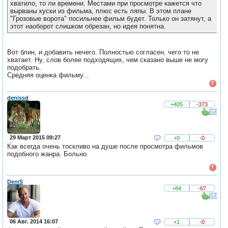
хватило, то ли времени. Местами при просмотре кажется что
вырваны куски из фильма, плюс есть ляпы. В этом плане
"Грозовые ворота" посильнее фильм будет. Только он затянут, а
этот наоборот слишком обрезан, но идея понятна.
Вот блин, и добавить нечего. Полностью согласен, чего то не
хватает. Ну, слов более подходящих, чем сказано выше не могу
подобрать.
Средняя оценка фильму...
denissd
+405
-373
29 Март 2015 09:27
+0
-0
Как всегда очень тоскливо на душе после просмотра фильмов
подобного жанра. Больно.
DeniS
+84
-67
06 Авг. 2014 16:07
+1
-0