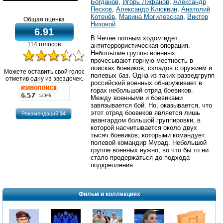
Богданов
,
Игорь Лифанов
,
Александр
Песков
,
Александр Клюквин
,
Анатолий
Котенёв
,
Марина Могилевская
,
Виктор
Общая оценка
Низовой
6.91
В Чечне полным ходом идет
114 голосов
антитеррористическая операция.
Небольшие группы военных
прочесывают горную местность в
поисках боевиков, складов с оружием и
Можете оставить свой голос
полевых баз. Одна из таких разведгрупп
отметив одну из звездочек.
российский военных обнаруживает в
горах небольшой отряд боевиков.
Между военными и боевиками
завязывается бой. Но, оказывается, что
этот отряд боевиков является лишь
Рекомендаций
34
авангардом большой группировки, в
которой насчитывается около двух
тысяч боевиков, которыми командует
полевой командир Мурад. Небольшой
группе военных нужно, во что бы то ни
стало продержаться до подхода
подкрепления.
Фильм в коллекциях