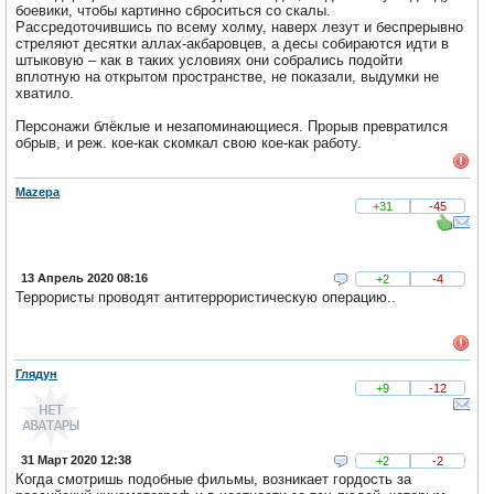
боевики, чтобы картинно сброситься со скалы.
Рассредоточившись по всему холму, наверх лезут и беспрерывно
стреляют десятки аллах-акбаровцев, а десы собираются идти в
штыковую – как в таких условиях они собрались подойти
вплотную на открытом пространстве, не показали, выдумки не
хватило.
Персонажи блёклые и незапоминающиеся. Прорыв превратился
обрыв, и реж. кое-как скомкал свою кое-как работу.
Mazepa
+31
-45
13 Апрель 2020 08:16
+2
-4
Террористы проводят антитеррористическую операцию..
Глядун
+9
-12
31 Март 2020 12:38
+2
-2
Когда смотришь подобные фильмы, возникает гордость за