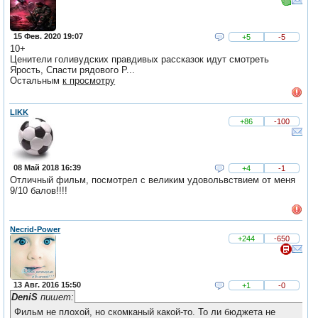
15 Фев. 2020 19:07
+5
-5
10+
Ценители голивудских правдивых рассказок идут смотреть
Ярость, Спасти рядового Р...
Остальным
к просмотру
LIKK
+86
-100
08 Май 2018 16:39
+4
-1
Отличный фильм, посмотрел с великим удовольвствием от меня
9/10 балов!!!!
Necrid-Power
+244
-650
13 Авг. 2016 15:50
+1
-0
DeniS
пишет:
Фильм не плохой, но скомканый какой-то. То ли бюджета не