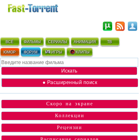
ВСЁ
ФИЛЬМЫ
СЕРИАЛЫ
АНИМАЦИЯ
ТВ
ЮМОР
ФОРУМ
ИГРЫ
КЛИПЫ
● Расширенный поиск
Скоро на экране
Коллекции
Рецензии
Расписание сериалов