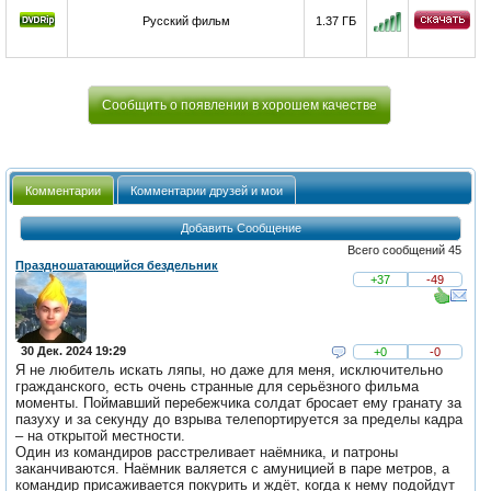
Русский фильм
1.37 ГБ
Сообщить о появлении в хорошем качестве
Комментарии
Комментарии друзей и мои
Добавить Сообщение
Всего сообщений 45
Праздношатающийся бездельник
+37
-49
30 Дек. 2024 19:29
+0
-0
Я не любитель искать ляпы, но даже для меня, исключительно
гражданского, есть очень странные для серьёзного фильма
моменты. Поймавший перебежчика солдат бросает ему гранату за
пазуху и за секунду до взрыва телепортируется за пределы кадра
– на открытой местности.
Один из командиров расстреливает наёмника, и патроны
заканчиваются. Наёмник валяется с амуницией в паре метров, а
командир присаживается покурить и ждёт, когда к нему подойдут