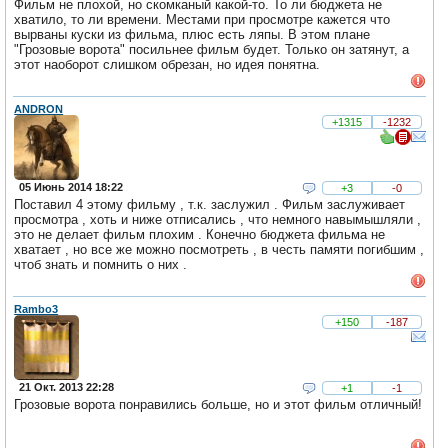
Фильм не плохой, но скомканый какой-то. То ли бюджета не
хватило, то ли времени. Местами при просмотре кажется что
вырваны куски из фильма, плюс есть ляпы. В этом плане
"Грозовые ворота" посильнее фильм будет. Только он затянут, а
этот наоборот слишком обрезан, но идея понятна.
ANDRON
+1315
-1232
05 Июнь 2014 18:22
+3
-0
Поставил 4 этому фильму , т.к. заслужил . Фильм заслуживает
просмотра , хоть и ниже отписались , что немного навымышляли ,
это не делает фильм плохим . Конечно бюджета фильма не
хватает , но все же можно посмотреть , в честь памяти погибшим ,
чтоб знать и помнить о них .
Rambo3
+150
-187
21 Окт. 2013 22:28
+1
-1
Грозовые ворота понравились больше, но и этот фильм отличный!