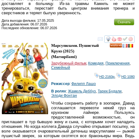
доставляет в больницу. Из-за травмы Камиль не может
тренироваться, перестаёт быть центром внимания тренера и
сверстников и теряет былую уверенность.
Дата выхода фильма: 17.05.2025
Скачать
Дата добавления: 06.07.2026
Последнее обновление: 06.07.2026
смотреть
инте
Марсупилами. Пушистый
HD
Круиз
(2025)
(
Marsupilami
)
Зарубежный фильм
,
Комедия
,
Приключения
,
Семейный
HD 2160р
,
HD 1080
Режиссер
:
Филипп Лашо
В ролях
:
Жамель Деббуз
,
Тарек Будали
,
Элоди Фонтан
Чтобы сохранить работу в зоопарке, Давид
соглашается перевезти некий груз на
круизном лайнере. Пользуясь
предоставленной возможностью, он
приглашает в тур бывшую жену и сына, с которыми хочет наладить
отношения. Но когда коллега Давида случайно открывает посылку, на
воле оказывается очаровательный детеныш марсупилами — рыжий
пушистый зверек, за которым охотятся все браконьеры мира. Ведь