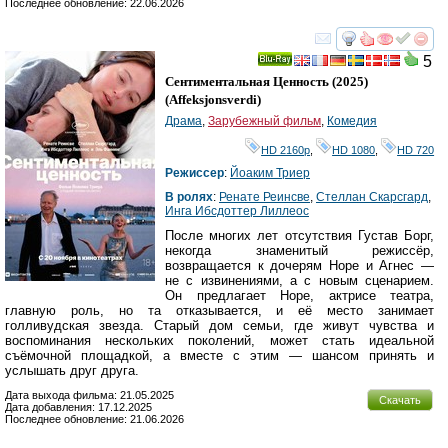
Последнее обновление: 22.06.2026
смотреть
инте
5
Ray
Сентиментальная Ценность
(2025)
(
Affeksjonsverdi
)
Драма
,
Зарубежный фильм
,
Комедия
HD 2160р
,
HD 1080
,
HD 720
Режиссер
:
Йоаким Триер
В ролях
:
Ренате Реинсве
,
Стеллан Скарсгард
,
Инга Ибсдоттер Лиллеос
После многих лет отсутствия Густав Борг,
некогда знаменитый режиссёр,
возвращается к дочерям Норе и Агнес —
не с извинениями, а с новым сценарием.
Он предлагает Норе, актрисе театра,
главную роль, но та отказывается, и её место занимает
голливудская звезда. Старый дом семьи, где живут чувства и
воспоминания нескольких поколений, может стать идеальной
съёмочной площадкой, а вместе с этим — шансом принять и
услышать друг друга.
Дата выхода фильма: 21.05.2025
Скачать
Дата добавления: 17.12.2025
Последнее обновление: 21.06.2026