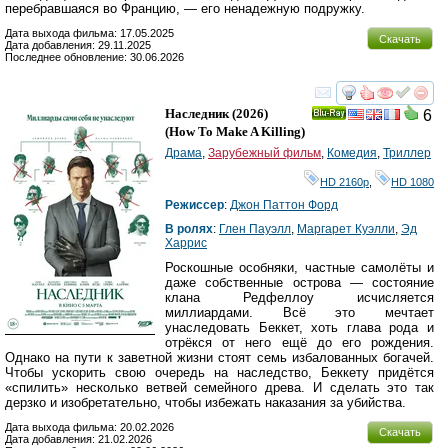
перебравшаяся во Францию, — его ненадежную подружку.
Дата выхода фильма: 17.05.2025
Скачать
Дата добавления: 29.11.2025
Последнее обновление: 30.06.2026
смотреть
инте
Наследник
(2026)
6
Ray
(
How To Make A Killing
)
Драма
,
Зарубежный фильм
,
Комедия
,
Триллер
HD 2160р
,
HD 1080
Режиссер
:
Джон Паттон Форд
В ролях
:
Глен Пауэлл
,
Маргарет Куэлли
,
Эд
Харрис
Роскошные особняки, частные самолёты и
даже собственные острова — состояние
клана Редфеллоу исчисляется
миллиардами. Всё это мечтает
унаследовать Беккет, хоть глава рода и
отрёкся от него ещё до его рождения.
Однако на пути к заветной жизни стоят семь избалованных богачей.
Чтобы ускорить свою очередь на наследство, Беккету придётся
«спилить» несколько ветвей семейного древа. И сделать это так
дерзко и изобретательно, чтобы избежать наказания за убийства.
Дата выхода фильма: 20.02.2026
Скачать
Дата добавления: 21.02.2026