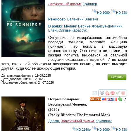
Зарубежный фильм
,
Триллер
HD 1080
,
HD 720
Режиссер
:
Валентин Винсент
В ролях
:
Мелани Бернье
,
Франсуа-Доминик
Блен
,
Оливье Кабассус
Очнувшись в искорёженном автомобиле
посреди туннеля, молодая женщина
понимает, что попала в массовую
автокатастрофу. Она ничего не помнит, а
каждая попытка выбраться из стальной
ловушки оказывается тщетной. И по мере
того, как к ней обрывками возвращается память, на свет выходит
другая, куда более шокирующая история.
Дата выхода фильма: 19.09.2025
Скачать
Дата добавления: 16.12.2025
Последнее обновление: 24.07.2026
смотреть
инте
Острые Козырьки:
7
HD
Бессмертный Человек
(2026)
(
Peaky Blinders: The Immortal Man
)
Драма
,
Зарубежный фильм
,
Криминал
HD 2160р
,
HD 1080
,
HD 720