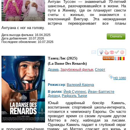
Антуан Туссен — знаменитый 70-летний
шансонье, разочаровавшийся в жизни. На
пути в Женеву, где он планирует свести
счеты с жизнью, он знакомится с
поклонницей Виктуар. Эта неожиданная
встреча переворачивает все планы
Антуана с ног на голову.
Дата выхода фильма: 16.04.2025
Скачать
Дата добавления: 10.07.2026
Последнее обновление: 10.07.2026
смотреть
инте
Танец Лис
(2025)
HD
(
La Danse Des Renards
)
Драма
,
Зарубежный фильм
,
Спорт
HD 1080
Режиссер
:
Валерий Карнуа
В ролях
:
Йеф Cуппенс
,
Йеан–Баптисте
Дуранд
,
Рафаэль Тьери
Юный одарённый боксёр Камиль,
воспитанник спортивной школы-интерната,
готовится к чемпионату Европы. Он часто
проводит время со своим лучшим другом
Маттео в лесу, наблюдая за лисами.
Однажды Камиль падает в глубокий овраг
и получает серьёзную травму, но Маттео спасает его жизнь и