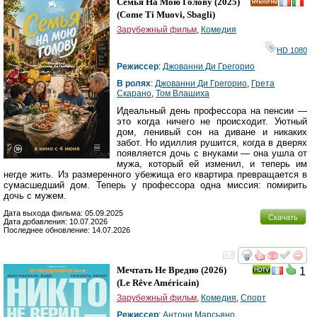
Семья На Мою Голову
(2025)
HD
(
Come Ti Muovi, Sbagli
)
Зарубежный фильм
,
Комедия
HD 1080
Режиссер
:
Джованни Ди Грегорио
В ролях
:
Джованни Ди Грегорио
,
Грета
Скарано
,
Том Влашиха
Идеальный день профессора на пенсии —
это когда ничего не происходит. Уютный
дом, ленивый сон на диване и никаких
забот. Но идиллия рушится, когда в дверях
появляется дочь с внуками — она ушла от
мужа, который ей изменил, и теперь им
негде жить. Из размеренного убежища его квартира превращается в
сумасшедший дом. Теперь у профессора одна миссия: помирить
дочь с мужем.
Дата выхода фильма: 05.09.2025
Скачать
Дата добавления: 10.07.2026
Последнее обновление: 14.07.2026
смотреть
инте
Мечтать Не Вредно
(2026)
1
(
Le Rêve Américain
)
Зарубежный фильм
,
Комедия
,
Спорт
Режиссер
:
Антони Марсьяно