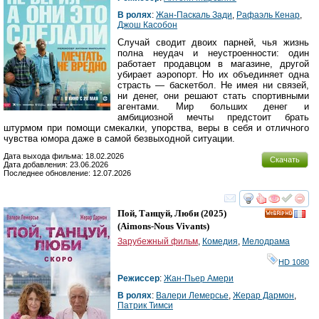
В ролях
:
Жан-Паскаль Зади
,
Рафаэль Кенар
,
Джош Касобон
Случай сводит двоих парней, чья жизнь
полна неудач и неустроенности: один
работает продавцом в магазине, другой
убирает аэропорт. Но их объединяет одна
страсть — баскетбол. Не имея ни связей,
ни денег, они решают стать спортивными
агентами. Мир больших денег и
амбициозной мечты предстоит брать
штурмом при помощи смекалки, упорства, веры в себя и отличного
чувства юмора даже в самой безвыходной ситуации.
Дата выхода фильма: 18.02.2026
Скачать
Дата добавления: 23.06.2026
Последнее обновление: 12.07.2026
смотреть
инте
Пой, Танцуй, Люби
(2025)
HD
(
Aimons-Nous Vivants
)
Зарубежный фильм
,
Комедия
,
Мелодрама
HD 1080
Режиссер
:
Жан-Пьер Амери
В ролях
:
Валери Лемерсье
,
Жерар Дармон
,
Патрик Тимси