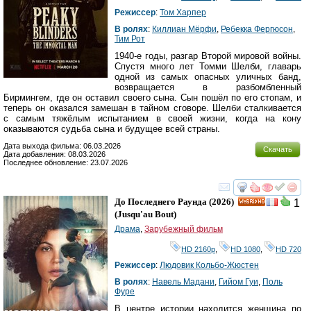
Режиссер
:
Том Харпер
В ролях
:
Киллиан Мёрфи
,
Ребекка Фергюсон
,
Тим Рот
1940-е годы, разгар Второй мировой войны.
Спустя много лет Томми Шелби, главарь
одной из самых опасных уличных банд,
возвращается в разбомбленный
Бирмингем, где он оставил своего сына. Сын пошёл по его стопам, и
теперь он оказался замешан в тайном сговоре. Шелби сталкивается
с самым тяжёлым испытанием в своей жизни, когда на кону
оказываются судьба сына и будущее всей страны.
Дата выхода фильма: 06.03.2026
Скачать
Дата добавления: 08.03.2026
Последнее обновление: 23.07.2026
смотреть
инте
До Последнего Раунда
(2026)
1
HD
(
Jusqu'au Bout
)
Драма
,
Зарубежный фильм
HD 2160р
,
HD 1080
,
HD 720
Режиссер
:
Людовик Кольбо-Жюстен
В ролях
:
Навель Мадани
,
Гийом Гуи
,
Поль
Фуре
В центре истории находится женщина по