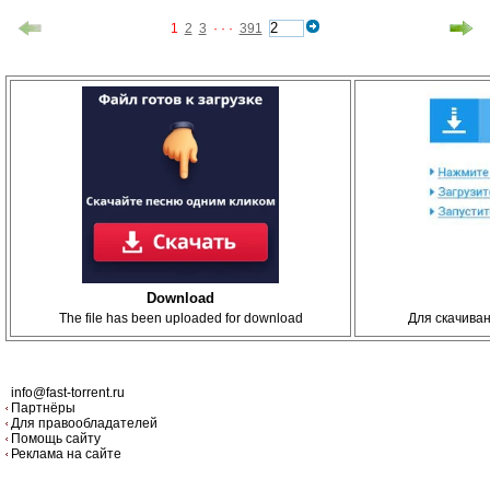
1
2
3
· · ·
391
Download
The file has been uploaded for download
Для скачива
info@fast-torrent.ru
Партнёры
Для правообладателей
Помощь сайту
Реклама на сайте