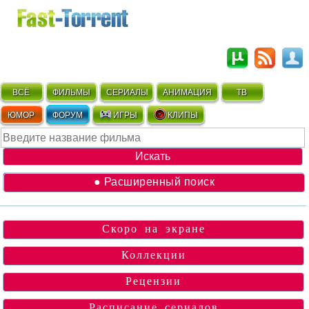
ВСЁ
ФИЛЬМЫ
СЕРИАЛЫ
АНИМАЦИЯ
ТВ
ЮМОР
ФОРУМ
ИГРЫ
КЛИПЫ
● Расширенный поиск
Скоро на экране
Коллекции
Рецензии
Расписание сериалов