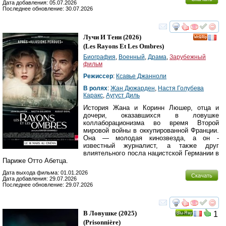
Дата добавления: 05.07.2026
Последнее обновление: 30.07.2026
смотреть
инте
Лучи И Тени
(2026)
(
Les Rayons Et Les Ombres
)
Биография
,
Военный
,
Драма
,
Зарубежный
фильм
Режиссер
:
Ксавье Джанноли
В ролях
:
Жан Дюжарден
,
Настя Голубева
Каракс
,
Аугуст Диль
История Жана и Коринн Люшер, отца и
дочери, оказавшихся в ловушке
коллаборационизма во время Второй
мировой войны в оккупированной Франции.
Она — молодая кинозвезда, а он -
известный журналист, а также друг
влиятельного посла нацистской Германии в
Париже Отто Абетца.
Дата выхода фильма: 01.01.2026
Скачать
Дата добавления: 29.07.2026
Последнее обновление: 29.07.2026
смотреть
инте
В Ловушке
(2025)
1
Ray
(
Prisonnière
)