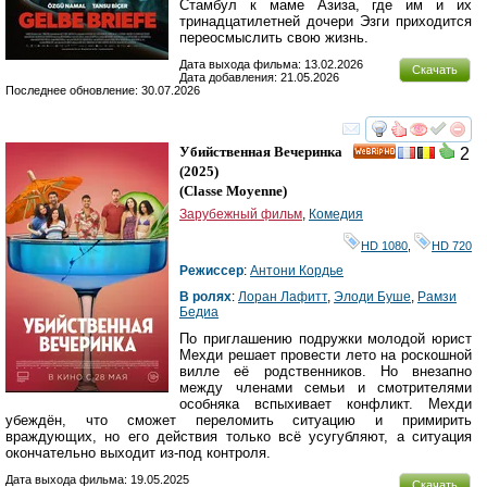
Стамбул к маме Азиза, где им и их
тринадцатилетней дочери Эзги приходится
переосмыслить свою жизнь.
Дата выхода фильма: 13.02.2026
Скачать
Дата добавления: 21.05.2026
Последнее обновление: 30.07.2026
смотреть
инте
Убийственная Вечеринка
2
HD
(2025)
(
Classe Moyenne
)
Зарубежный фильм
,
Комедия
HD 1080
,
HD 720
Режиссер
:
Антони Кордье
В ролях
:
Лоран Лафитт
,
Элоди Буше
,
Рамзи
Бедиа
По приглашению подружки молодой юрист
Мехди решает провести лето на роскошной
вилле её родственников. Но внезапно
между членами семьи и смотрителями
особняка вспыхивает конфликт. Мехди
убеждён, что сможет переломить ситуацию и примирить
враждующих, но его действия только всё усугубляют, а ситуация
окончательно выходит из-под контроля.
Дата выхода фильма: 19.05.2025
Скачать