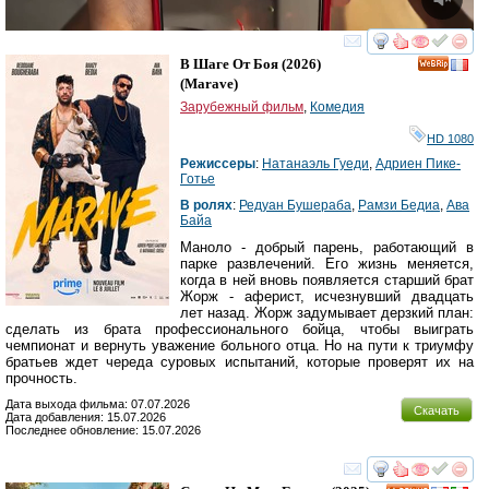
смотреть
инте
В Шаге От Боя
(2026)
(
Marave
)
Зарубежный фильм
,
Комедия
HD 1080
Режиссеры
:
Натанаэль Гуеди
,
Адриен Пике-
Готье
В ролях
:
Редуан Бушераба
,
Рамзи Бедиа
,
Ава
Байа
Маноло - добрый парень, работающий в
парке развлечений. Его жизнь меняется,
когда в ней вновь появляется старший брат
Жорж - аферист, исчезнувший двадцать
лет назад. Жорж задумывает дерзкий план:
сделать из брата профессионального бойца, чтобы выиграть
чемпионат и вернуть уважение больного отца. Но на пути к триумфу
братьев ждет череда суровых испытаний, которые проверят их на
прочность.
Дата выхода фильма: 07.07.2026
Скачать
Дата добавления: 15.07.2026
Последнее обновление: 15.07.2026
смотреть
инте