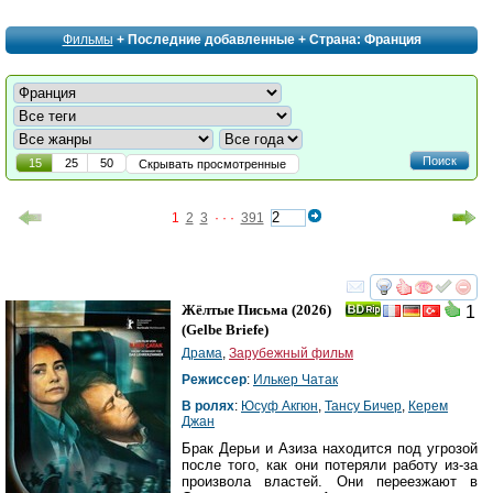
Фильмы
+ Последние добавленные + Страна: Франция
Поиск
15
25
50
Скрывать просмотренные
1
2
3
· · ·
391
смотреть
инте
Жёлтые Письма
(2026)
1
(
Gelbe Briefe
)
Драма
,
Зарубежный фильм
Режиссер
:
Илькер Чатак
В ролях
:
Юсуф Акгюн
,
Тансу Бичер
,
Керем
Джан
Брак Дерьи и Азиза находится под угрозой
после того, как они потеряли работу из-за
произвола властей. Они переезжают в