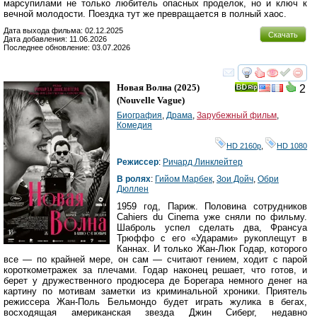
марсупилами не только любитель опасных проделок, но и ключ к
вечной молодости. Поездка тут же превращается в полный хаос.
Дата выхода фильма: 02.12.2025
Скачать
Дата добавления: 11.06.2026
Последнее обновление: 03.07.2026
смотреть
инте
Новая Волна
(2025)
2
(
Nouvelle Vague
)
Биография
,
Драма
,
Зарубежный фильм
,
Комедия
HD 2160р
,
HD 1080
Режиссер
:
Ричард Линклейтер
В ролях
:
Гийом Марбек
,
Зои Дойч
,
Обри
Дюллен
1959 год, Париж. Половина сотрудников
Cahiers du Cinema уже сняли по фильму.
Шаброль успел сделать два, Франсуа
Трюффо с его «Ударами» рукоплещут в
Каннах. И только Жан-Люк Годар, которого
все — по крайней мере, он сам — считают гением, ходит с парой
короткометражек за плечами. Годар наконец решает, что готов, и
берет у дружественного продюсера де Борегара немного денег на
картину по мотивам заметки из криминальной хроники. Приятель
режиссера Жан-Поль Бельмондо будет играть жулика в бегах,
восходящая американская звезда Джин Сиберг, недавно