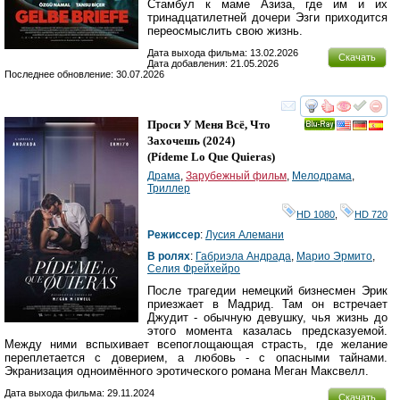
Стамбул к маме Азиза, где им и их
тринадцатилетней дочери Эзги приходится
переосмыслить свою жизнь.
Дата выхода фильма: 13.02.2026
Скачать
Дата добавления: 21.05.2026
Последнее обновление: 30.07.2026
смотреть
инте
Проси У Меня Всё, Что
Ray
Захочешь
(2024)
(
Pídeme Lo Que Quieras
)
Драма
,
Зарубежный фильм
,
Мелодрама
,
Триллер
HD 1080
,
HD 720
Режиссер
:
Лусия Алемани
В ролях
:
Габриэла Андрада
,
Марио Эрмито
,
Селия Фрейхейро
После трагедии немецкий бизнесмен Эрик
приезжает в Мадрид. Там он встречает
Джудит - обычную девушку, чья жизнь до
этого момента казалась предсказуемой.
Между ними вспыхивает всепоглощающая страсть, где желание
переплетается с доверием, а любовь - с опасными тайнами.
Экранизация одноимённого эротического романа Меган Максвелл.
Дата выхода фильма: 29.11.2024
Скачать