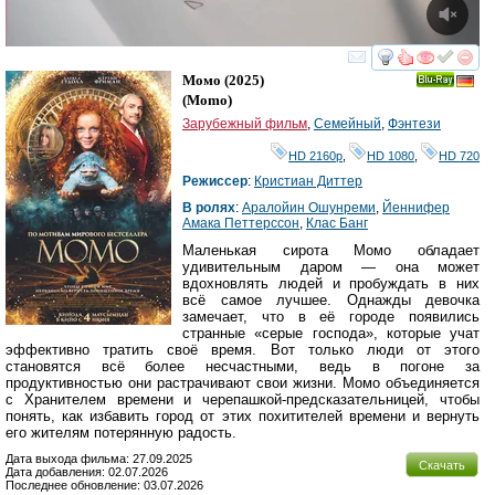
смотреть
инте
Момо
(2025)
Ray
(
Momo
)
Зарубежный фильм
,
Семейный
,
Фэнтези
HD 2160р
,
HD 1080
,
HD 720
Режиссер
:
Кристиан Диттер
В ролях
:
Аралойин Ошунреми
,
Йеннифер
Амака Петтерссон
,
Клас Банг
Маленькая сирота Момо обладает
удивительным даром — она может
вдохновлять людей и пробуждать в них
всё самое лучшее. Однажды девочка
замечает, что в её городе появились
странные «серые господа», которые учат
эффективно тратить своё время. Вот только люди от этого
становятся всё более несчастными, ведь в погоне за
продуктивностью они растрачивают свои жизни. Момо объединяется
с Хранителем времени и черепашкой-предсказательницей, чтобы
понять, как избавить город от этих похитителей времени и вернуть
его жителям потерянную радость.
Дата выхода фильма: 27.09.2025
Скачать
Дата добавления: 02.07.2026
Последнее обновление: 03.07.2026