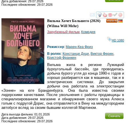
Дата добавления: 29.07.2026
Последнее обновление: 29.07.2026
смотреть
инте
Вильма Хочет Большего
(2026)
HD
(
Wilma Will Mehr
)
Зарубежный фильм
,
Комедия
HD 1080
Режиссер
:
Марен-Кеа Фриз
В ролях
:
Констанце Дуци
,
Виктор Ферин
,
Кристоф Франкен
Вильма жила в регионе Лужицкий
буроугольный бассейн, где проводилась
добыча бурого угля до конца 1990-х годов и
хорошо разбирается как в машинах, так и в
электрических системах. До закрытия
добычи она работала на электростанции
«Зонне» на юге Бранденбурга. Она была известна своими
лидерскими качествами. После увольнения с работы продавщицы в
специализированном магазине и обнаружения своего мужа Алекса
голым с подругой Дорис, она отправляется в Вену на междугороднем
автобусе вслед за своим бывшим коллегой Мартином.
Дата выхода фильма: 01.01.2026
Скачать
Дата добавления: 29.07.2026
Последнее обновление: 29.07.2026