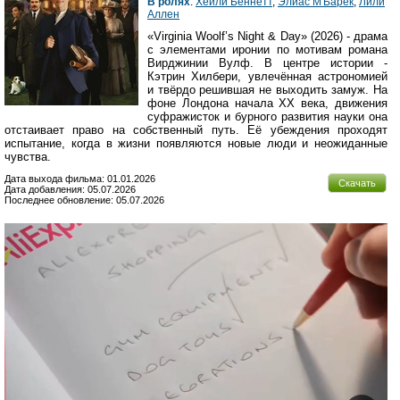
В ролях
:
Хейли Беннетт
,
Элиас М'Барек
,
Лили
Аллен
«Virginia Woolf’s Night & Day» (2026) - драма
с элементами иронии по мотивам романа
Вирджинии Вулф. В центре истории -
Кэтрин Хилбери, увлечённая астрономией
и твёрдо решившая не выходить замуж. На
фоне Лондона начала XX века, движения
суфражисток и бурного развития науки она
отстаивает право на собственный путь. Её убеждения проходят
испытание, когда в жизни появляются новые люди и неожиданные
чувства.
Дата выхода фильма: 01.01.2026
Скачать
Дата добавления: 05.07.2026
Последнее обновление: 05.07.2026