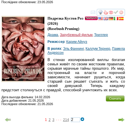
Последнее обновление: 23.05.2026
смотреть
инте
Подрезка Кустов Роз
(2026)
(
Rosebush Pruning
)
Драма
,
Зарубежный фильм
,
Триллер
Режиссер
:
Карим Айнуз
В ролях
:
Эль Фаннинг
,
Каллум Тернер
,
Памела
Андерсон
В стенах изолированной виллы богатая
семья живёт по своим жестоким правилам,
скрывая мрачные тайны прошлого. Их мир,
построенный на власти и порочной
зависимости, начинает рушиться, когда
старший сын решает съехать и жить со
своей девушкой. Теперь каждому
предстоит столкнуться с правдой, способной уничтожить их всех.
Дата выхода фильма: 14.02.2026
Скачать
Дата добавления: 21.05.2026
Последнее обновление: 21.05.2026
1
2
3
· · ·
214