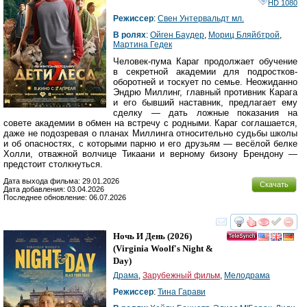
HD 1080
Режиссер
:
Свен Унтервальдт мл.
В ролях
:
Ойген Баудер
,
Мориц Бляйбтрой
,
Мартина Гедек
Человек-пума Караг продолжает обучение
в секретной академии для подростков-
оборотней и тоскует по семье. Неожиданно
Эндрю Миллинг, главный противник Карага
и его бывший наставник, предлагает ему
сделку — дать ложные показания на
совете академии в обмен на встречу с родными. Караг соглашается,
даже не подозревая о планах Миллинга относительно судьбы школы
и об опасностях, с которыми парню и его друзьям — весёлой белке
Холли, отважной волчице Тикаани и верному бизону Брендону —
предстоит столкнуться.
Дата выхода фильма: 29.01.2026
Скачать
Дата добавления: 03.04.2026
Последнее обновление: 06.07.2026
смотреть
инте
Ночь И День
(2026)
(
Virginia Woolf's Night &
Day
)
Драма
,
Зарубежный фильм
,
Мелодрама
Режиссер
:
Тина Гарави