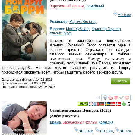
Зарубежный фильм
,
Семейный
HD 1080
Режиссер
:
Маркус Вельтер
В ролях
:
Макс Хубахер
,
Кристоф Гауглер
,
Ульрих Тукур
Высоко в заснеженных швейцарских
Альпах 12-летний Георг остаётся один в
горном приюте. Однажды он находит
слабого щенка сенбернара и тайком
выхаживает его. Между мальчиком и
собакой, получившей имя Барри, возникает
крепкая дружба. Но когда другие пытаются разлучить их, Георгу
приходится рискнуть всем, чтобы защитить своего верного друга.
Дата выхода фильма: 14.01.2026
Скачать
Дата добавления: 21.06.2026
Последнее обновление: 24.06.2026
смотреть
инте
5
Ray
Сентиментальная Ценность
(2025)
(
Affeksjonsverdi
)
Драма
,
Зарубежный фильм
,
Комедия
HD 2160р
,
HD 1080
,
HD 720