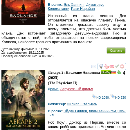
В ролях
:
Эль Фаннинг
,
Димитриус
Коломатанги
,
Рави Нарайан
Изгнанный из клана хищник Дек
отправляется на опасную планету Генна.
Он стремится доказать своему отцу и
всему племени, что достоин быть частью
клана. Дек встречает загадочную девушку-андроида Тию и
объединяется с ней, чтобы отправиться на поиски сверххищника
Калиска, наиболее грозного противника на планете.
Дата выхода фильма: 05.11.2025
Скачать
Дата добавления: 18.11.2025
Последнее обновление: 04.06.2026
смотреть
инте
Лекарь 2: Наследие Авиценны
4
Ray
(2025)
(
The Physician II
)
Драма
,
Зарубежный фильм
HD 1080
,
HD 720
Режиссер
:
Филипп Штёльцль
В ролях
:
Эйдан Гиллен
,
Лиам Каннингэм
,
Оуэн
Тил
Роб Коул, доктор из Персии, вместе со
своим ребёнком приезжает в Англию после