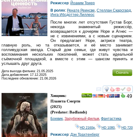
Режиссер
:
Йоаким Триер
В ролях
:
Ренате Реинсве
,
Стеллан Скарсгард
,
Инга Ибсдоттер Лиллеос
После многих лет отсутствия Густав Борг,
некогда знаменитый режиссёр,
возвращается к дочерям Норе и Агнес —
не с извинениями, а с новым сценарием.
Он предлагает Норе, актрисе театра,
главную роль, но та отказывается, и её место занимает
голливудская звезда. Старый дом семьи, где живут чувства и
воспоминания нескольких поколений, может стать идеальной
съёмочной площадкой, а вместе с этим — шансом принять и
услышать друг друга.
Дата выхода фильма: 21.05.2025
Скачать
Дата добавления: 17.12.2025
Последнее обновление: 21.06.2026
смотреть
инте
Хищник:
49
Ray
Планета Смерти
(2025)
(
Predator: Badlands
)
Боевик
,
Зарубежный фильм
,
Фантастика
HD 2160р
,
HD 1080
,
HD 720
Режиссер
:
Дэн Трахтенберг