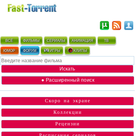
ВСЁ
ФИЛЬМЫ
СЕРИАЛЫ
АНИМАЦИЯ
ТВ
ЮМОР
ФОРУМ
ИГРЫ
КЛИПЫ
● Расширенный поиск
Скоро на экране
Коллекции
Рецензии
Расписание сериалов