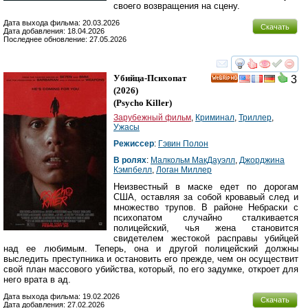
своего возвращения на сцену.
Дата выхода фильма: 20.03.2026
Скачать
Дата добавления: 18.04.2026
Последнее обновление: 27.05.2026
смотреть
инте
Убийца-Психопат
3
HD
(2026)
(
Psycho Killer
)
Зарубежный фильм
,
Криминал
,
Триллер
,
Ужасы
Режиссер
:
Гэвин Полон
В ролях
:
Малкольм МакДауэлл
,
Джорджина
Кэмпбелл
,
Логан Миллер
Неизвестный в маске едет по дорогам
США, оставляя за собой кровавый след и
множество трупов. В районе Небраски с
психопатом случайно сталкивается
полицейский, чья жена становится
свидетелем жестокой расправы убийцей
над ее любимым. Теперь, она и другой полицейский должны
выследить преступника и остановить его прежде, чем он осуществит
свой план массового убийства, который, по его задумке, откроет для
него врата в ад.
Дата выхода фильма: 19.02.2026
Скачать
Дата добавления: 27.02.2026