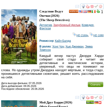
смотреть
инте
Следствие Ведут
1
HD
Овечки
(2026)
(
The Sheep Detectives
)
Детектив
,
Зарубежный фильм
,
Комедия
,
Фэнтези
HD 2160р
,
HD 1080
Режиссер
:
Кайл Балда
В ролях
:
Хонг Чау
,
Хью Джекман
,
Эмма
Томпсон
Каждый вечер пастух Джордж Харди
собирает своё стадо и читает им
детективные и мистические истории,
уверенный, что овцы не понимают ни
слова. Но однажды утром Джорджа находят мёртвым, и тогда стадо,
проникшееся детективными сюжетами, решает взять расследование
на себя.
Дата выхода фильма: 07.05.2026
Скачать
Дата добавления: 09.05.2026
Последнее обновление: 26.06.2026
смотреть
инте
Мой Друг Барри
(2026)
(
Mein Freund Barry
)