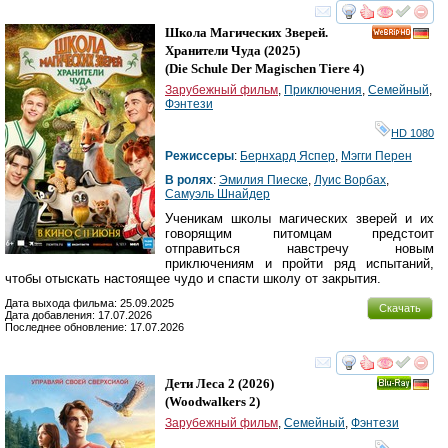
смотреть
инте
Школа Магических Зверей.
HD
Хранители Чуда
(2025)
(
Die Schule Der Magischen Tiere 4
)
Зарубежный фильм
,
Приключения
,
Семейный
,
Фэнтези
HD 1080
Режиссеры
:
Бернхард Яспер
,
Мэгги Перен
В ролях
:
Эмилия Пиеске
,
Луис Ворбах
,
Самуэль Шнайдер
Ученикам школы магических зверей и их
говорящим питомцам предстоит
отправиться навстречу новым
приключениям и пройти ряд испытаний,
чтобы отыскать настоящее чудо и спасти школу от закрытия.
Дата выхода фильма: 25.09.2025
Скачать
Дата добавления: 17.07.2026
Последнее обновление: 17.07.2026
смотреть
инте
Дети Леса 2
(2026)
Ray
(
Woodwalkers 2
)
Зарубежный фильм
,
Семейный
,
Фэнтези