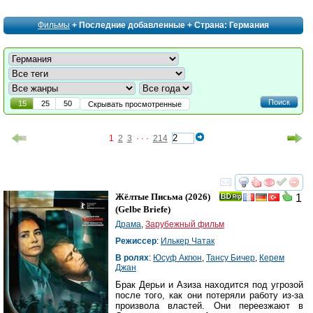
Фильмы
+ Последние добавленные + Страна: Германия
Поиск
15
25
50
Скрывать просмотренные
1
2
3
· · ·
214
смотреть
инте
Жёлтые Письма
(2026)
1
(
Gelbe Briefe
)
Драма
,
Зарубежный фильм
Режиссер
:
Илькер Чатак
В ролях
:
Юсуф Акгюн
,
Тансу Бичер
,
Керем
Джан
Брак Дерьи и Азиза находится под угрозой
после того, как они потеряли работу из-за
произвола властей. Они переезжают в