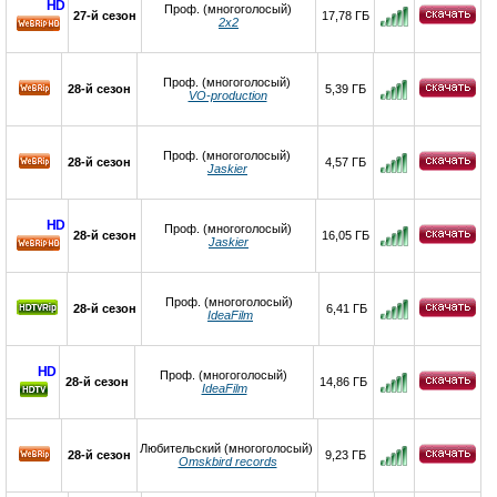
HD
Проф. (многоголосый)
27-й сезон
17,78 ГБ
2х2
HD
Проф. (многоголосый)
28-й сезон
5,39 ГБ
VO-production
Проф. (многоголосый)
28-й сезон
4,57 ГБ
Jaskier
HD
Проф. (многоголосый)
28-й сезон
16,05 ГБ
Jaskier
HD
Проф. (многоголосый)
28-й сезон
6,41 ГБ
IdeaFilm
HD
Проф. (многоголосый)
28-й сезон
14,86 ГБ
IdeaFilm
Любительский (многоголосый)
28-й сезон
9,23 ГБ
Omskbird records