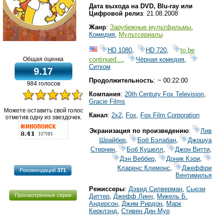
Дата выхода на DVD, Blu-ray или
Цифровой релиз
: 21.08.2008
Жанр
:
Зарубежные мультфильмы
,
Комедия
,
Мультсериалы
HD 1080
,
HD 720
,
to be
continued...
,
Чёрная комедия
,
Общая оценка
Ситком
9.17
Продолжительность
: ~ 00:22:00
984 голосов
Компания
:
20th Century Fox Television
,
Gracie Films
Можете оставить свой голос
Канал
:
2x2
,
Fox
,
Fox Film Corporation
отметив одну из звездочек.
Экранизация по произведению
:
Лив
Шрайбер
,
Боб Бэлабан
,
Джошуа
Стернин
,
Боб Кушелл
,
Джон Витти
,
Дэн Веббер
,
Доник Кэри
,
Кларенс Клемонс
,
Джеффри
Рекомендаций
371
Вентимилья
Режиссеры
:
Дэвид Силверман
,
Сьюзи
Просмотренные серии
Диттер
,
Джефф Линч
,
Микель Б.
Андерсон
,
Джим Рирдон
,
Марк
Керклэнд
,
Стивен Дин Мур