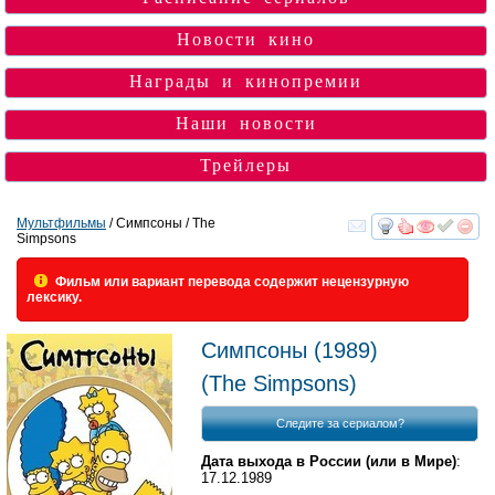
Новости кино
Награды и кинопремии
Наши новости
Трейлеры
Мультфильмы
/ Симпсоны / The
Simpsons
смотреть
инте
Фильм или вариант перевода содержит нецензурную
лексику.
Симпсоны
(1989)
(
The Simpsons
)
Следите за сериалом?
Дата выхода в России (или в Мире)
:
17.12.1989