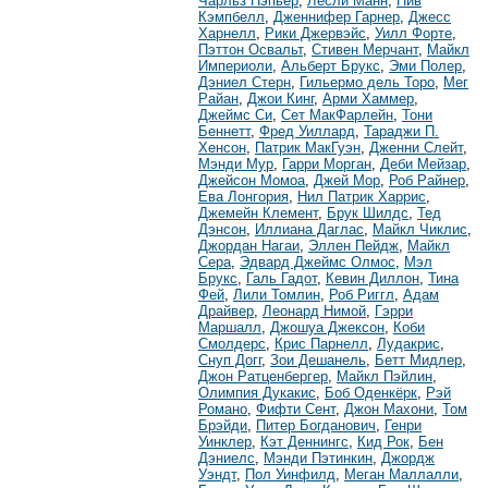
Чарльз Нэпьер
,
Лесли Манн
,
Нив
Кэмпбелл
,
Дженнифер Гарнер
,
Джесс
Харнелл
,
Рики Джервэйс
,
Уилл Форте
,
Пэттон Освальт
,
Стивен Мерчант
,
Майкл
Империоли
,
Альберт Брукс
,
Эми Полер
,
Дэниел Стерн
,
Гильермо дель Торо
,
Мег
Райан
,
Джои Кинг
,
Арми Хаммер
,
Джеймс Си
,
Сет МакФарлейн
,
Тони
Беннетт
,
Фред Уиллард
,
Тараджи П.
Хенсон
,
Патрик МакГуэн
,
Дженни Слейт
,
Мэнди Мур
,
Гарри Морган
,
Деби Мейзар
,
Джейсон Момоа
,
Джей Мор
,
Роб Райнер
,
Ева Лонгория
,
Нил Патрик Харрис
,
Джемейн Клемент
,
Брук Шилдс
,
Тед
Дэнсон
,
Иллиана Даглас
,
Майкл Чиклис
,
Джордан Нагаи
,
Эллен Пейдж
,
Майкл
Сера
,
Эдвард Джеймс Олмос
,
Мэл
Брукс
,
Галь Гадот
,
Кевин Диллон
,
Тина
Фей
,
Лили Томлин
,
Роб Риггл
,
Адам
Драйвер
,
Леонард Нимой
,
Гэрри
Маршалл
,
Джошуа Джексон
,
Коби
Смолдерс
,
Крис Парнелл
,
Лудакрис
,
Снуп Догг
,
Зои Дешанель
,
Бетт Мидлер
,
Джон Ратценбергер
,
Майкл Пэйлин
,
Олимпия Дукакис
,
Боб Оденкёрк
,
Рэй
Романо
,
Фифти Сент
,
Джон Махони
,
Том
Брэйди
,
Питер Богданович
,
Генри
Уинклер
,
Кэт Деннингс
,
Кид Рок
,
Бен
Дэниелс
,
Мэнди Пэтинкин
,
Джордж
Уэндт
,
Пол Уинфилд
,
Меган Маллалли
,