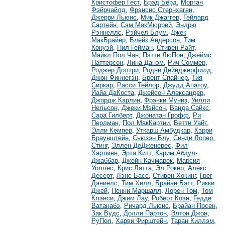
Кристофер Гест
,
Брэд Бёрд
,
Морган
Фэйрчайлд
,
Фрэнсис Стернхаген
,
Джерри Льюис
,
Мик Джаггер
,
Гейлард
Сартейн
,
Сэм МакМюррей
,
Эндрю
Рэннеллс
,
Рэйчел Блум
,
Джек
МакБрайер
,
Блейк Андерсон
,
Тим
Конуэй
,
Нил Гейман
,
Стивен Райт
,
Майкл Пол Чан
,
Пэтти ЛюПон
,
Джеймс
Паттерсон
,
Лина Данэм
,
Рич Соммер
,
Роджер Долтри
,
Родни Дейнджерфилд
,
Джон Финнегэн
,
Брент Спайнер
,
Тия
Сиркар
,
Расси Тейлор
,
Джудд Апатоу
,
Йайа ДаКоста
,
Джейсон Александер
,
Джордж Карлин
,
Фрэнки Муниз
,
Уилли
Нельсон
,
Джеки Мэйсон
,
Ванда Сайкс
,
Сара Гилберт
,
Джонатан Грофф
,
Ри
Перлман
,
Пол МакКартни
,
Бетти Уайт
,
Элли Кемпер
,
Уткарш Амбудкар
,
Кэрри
Браунштейн
,
Сьюзэн Блу
,
Синди Лопер
,
Стинг
,
Эллен ДеДженерес
,
Фил
Хартмен
,
Эрта Китт
,
Карим Абдул-
Джаббар
,
Джейн Качмарек
,
Марсия
Уоллес
,
Крис Латта
,
Эл Рокер
,
Алекс
Десерт
,
Лэнс Басс
,
Стивен Хокинг
,
Грег
Дэниелс
,
Тим Хилл
,
Брайан Бэтт
,
Рикки
Джей
,
Пенни Маршалл
,
Лорен Том
,
Том
Клэнси
,
Джим Лау
,
Роберт Коэн
,
Гедде
Ватанабэ
,
Ричард Льюис
,
Брайан Посен
,
Зак Вудс
,
Долли Партон
,
Элтон Джон
,
РуПол
,
Харви Фирштейн
,
Таран Киллэм
,