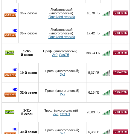
Любительский
HD
33-й сезон
(многоголосый)
10,70 ГБ
Omskbird records
HD
Любительский
HD
33-й сезон
(многоголосый)
17,42 ГБ
Omskbird records
HD
1-32-
Проф. (многоголосый)
198,24 ГБ
й сезон
2х2
,
РенТВ
HD
Проф. (многоголосый)
19-й сезон
5,37 ГБ
2х2
HD
HD
Проф. (многоголосый)
32-й сезон
6,15 ГБ
2х2
HD
1-31-
Проф. (многоголосый)
76,03 ГБ
й сезон
2х2
,
РенТВ
HD
Проф. (многоголосый)
30-й сезон
6,33 ГБ
2х2