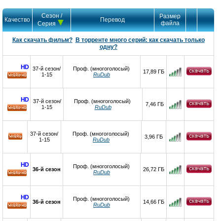
Сезон /
Размер
Качество
Перевод
файла
Серия
Как скачать фильм?
В торренте много серий: как скачать только
одну?
HD
37-й сезон/
Проф. (многоголосый)
17,89 ГБ
1-15
RuDub
HD
HD
37-й сезон/
Проф. (многоголосый)
7,46 ГБ
1-15
RuDub
HD
37-й сезон/
Проф. (многоголосый)
3,96 ГБ
1-15
RuDub
HD
Проф. (многоголосый)
36-й сезон
26,72 ГБ
RuDub
HD
HD
Проф. (многоголосый)
36-й сезон
14,66 ГБ
RuDub
HD