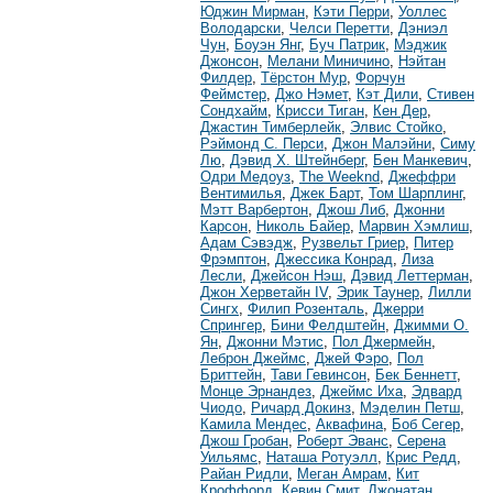
Юджин Мирман
,
Кэти Перри
,
Уоллес
Володарски
,
Челси Перетти
,
Дэниэл
Чун
,
Боуэн Янг
,
Буч Патрик
,
Мэджик
Джонсон
,
Мелани Миничино
,
Нэйтан
Филдер
,
Тёрстон Мур
,
Форчун
Феймстер
,
Джо Нэмет
,
Кэт Дили
,
Стивен
Сондхайм
,
Крисси Тиган
,
Кен Дер
,
Джастин Тимберлейк
,
Элвис Стойко
,
Рэймонд С. Перси
,
Джон Малэйни
,
Симу
Лю
,
Дэвид Х. Штейнберг
,
Бен Манкевич
,
Одри Медоуз
,
The Weeknd
,
Джеффри
Вентимилья
,
Джек Барт
,
Том Шарплинг
,
Мэтт Варбертон
,
Джош Либ
,
Джонни
Карсон
,
Николь Байер
,
Марвин Хэмлиш
,
Адам Сэвэдж
,
Рузвельт Гриер
,
Питер
Фрэмптон
,
Джессика Конрад
,
Лиза
Лесли
,
Джейсон Нэш
,
Дэвид Леттерман
,
Джон Херветайн IV
,
Эрик Таунер
,
Лилли
Сингх
,
Филип Розенталь
,
Джерри
Спрингер
,
Бини Фелдштейн
,
Джимми О.
Ян
,
Джонни Мэтис
,
Пол Джермейн
,
Леброн Джеймс
,
Джей Фэро
,
Пол
Бриттейн
,
Тави Гевинсон
,
Бек Беннетт
,
Монце Эрнандез
,
Джеймс Иха
,
Эдвард
Чиодо
,
Ричард Докинз
,
Мэделин Петш
,
Камила Мендес
,
Аквафина
,
Боб Сегер
,
Джош Гробан
,
Роберт Эванс
,
Серена
Уильямс
,
Наташа Ротуэлл
,
Крис Редд
,
Райан Ридли
,
Меган Амрам
,
Кит
Кроффорд
,
Кевин Смит
,
Джонатан