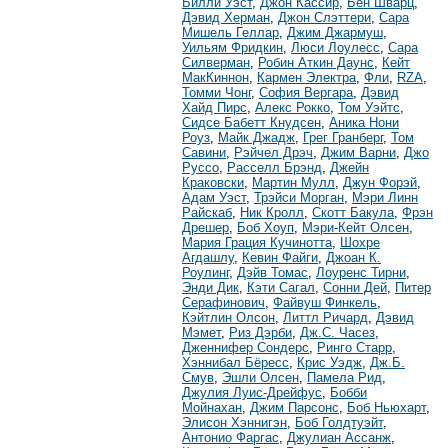
Билли Уэст
,
Джон Кассир
,
Бен Шварц
,
Дэвид Херман
,
Джон Слэттери
,
Сара
Мишель Геллар
,
Джим Джармуш
,
Уильям Фридкин
,
Люси Лоулесс
,
Сара
Силверман
,
Робин Аткин Даунс
,
Кейт
МакКиннон
,
Кармен Электра
,
Фли
,
RZA
,
Томми Чонг
,
София Вергара
,
Дэвид
Хайд Пирс
,
Алекс Рокко
,
Том Уэйтс
,
Сидсе Бабетт Кнудсен
,
Аника Нони
Роуз
,
Майк Джадж
,
Грег Гранберг
,
Том
Савини
,
Рэйчел Дрэч
,
Джим Варни
,
Джо
Руссо
,
Расселл Брэнд
,
Джейн
Краковски
,
Мартин Мулл
,
Джун Форэй
,
Адам Уэст
,
Трэйси Морган
,
Мэри Линн
Райскаб
,
Ник Кролл
,
Скотт Бакула
,
Фрэн
Дрешер
,
Боб Хоуп
,
Мэри-Кейт Олсен
,
Мария Грация Кучинотта
,
Шохре
Агдашлу
,
Кевин Файги
,
Джоан К.
Роулинг
,
Дэйв Томас
,
Лоуренс Тирни
,
Энди Дик
,
Кэти Сагал
,
Сонни Дей
,
Питер
Серафинович
,
Файвуш Финкель
,
Кэйтлин Олсон
,
Литтл Ричард
,
Дэвид
Мэмет
,
Риз Дэрби
,
Дж.С. Часез
,
Дженнифер Сондерс
,
Ринго Старр
,
Хэннибал Бёресс
,
Крис Уэдж
,
Дж.Б.
Смув
,
Эшли Олсен
,
Памела Рид
,
Джулия Луис-Дрейфус
,
Бобби
Мойнахан
,
Джим Парсонс
,
Боб Ньюхарт
,
Элисон Хэннигэн
,
Боб Голдтуэйт
,
Антонио Фаргас
,
Джулиан Ассанж
,