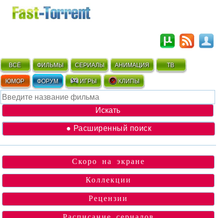
ВСЁ
ФИЛЬМЫ
СЕРИАЛЫ
АНИМАЦИЯ
ТВ
ЮМОР
ФОРУМ
ИГРЫ
КЛИПЫ
● Расширенный поиск
Скоро на экране
Коллекции
Рецензии
Расписание сериалов