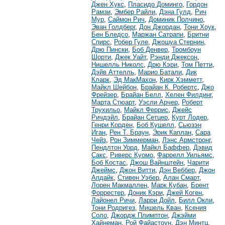
Джен Хукс
,
Пласидо Доминго
,
Гордон
Рамзи
,
Эмбер Райли
,
Дэна Гулд
,
Рич
Мур
,
Саймон Рич
,
Доминик Полчино
,
Эван Голдберг
,
Дон Джордан
,
Тони Хоук
,
Бен Бледсо
,
Маржан Сатрапи
,
Бритни
Спирс
,
Робер Гуле
,
Джошуа Стернин
,
Дрю Пински
,
Боб Денвер
,
Тромбоун
Шорти
,
Джек Уайт
,
Рэнди Джексон
,
Нишелль Николс
,
Дрю Кэри
,
Том Петти
,
Дэйв Аттелль
,
Марио Батали
,
Дик
Кларк
,
Эд МакМахон
,
Кирк Хэмметт
,
Майкл Шейбон
,
Брайан К. Робертс
,
Джо
Фрейзер
,
Брайан Белл
,
Хелен Филдинг
,
Марта Стюарт
,
Уэсли Арчер
,
Роберт
Трухильо
,
Майкл Феррис
,
Джейс
Ричдэйл
,
Брайан Сетцер
,
Курт Лодер
,
Генри Корден
,
Боб Кушелл
,
Сьюзэн
Иган
,
Рен Т. Браун
,
Эрик Каплан
,
Сара
Чейз
,
Рон Зиммерман
,
Лэнс Армстронг
,
Пендлтон Уорд
,
Майкл Баффер
,
Дэвид
Сакс
,
Риверс Куомо
,
Фаррелл Уильямс
,
Боб Костас
,
Джош Вайнштейн
,
Чарити
Джеймс
,
Джон Витти
,
Дэн Веббер
,
Джон
Апдайк
,
Стивен Уэбер
,
Алан Смарт
,
Лорен Макмаллен
,
Марк Кубан
,
Брент
Форрестер
,
Доник Кэри
,
Джей Коген
,
Лайонел Ричи
,
Ларри Дойл
,
Билл Окли
,
Тони Родригез
,
Мишель Кван
,
Ксения
Соло
,
Джордж Плимптон
,
Джэйми
Хайнеман
,
Рой Файастоун
,
Дэн Минтц
,