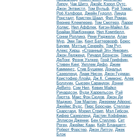
Липоу
,
Чак Шитз
,
Джойс Кэрол Оутс
,
Джон Энтвистл
,
Том Вульф
,
Рэй Томас
,
Роб Хэлфорд
,
Джейн Гудолл
,
Линда
Ронстадт
,
Кристен Шаал
,
Фил Роман
,
Вернер Клемперер
,
Том Смотерз
,
Ларри
Холмс
,
Нил Аффлек
,
Кигэн-Майкл Ки
,
Брайан МакКоннаки
,
Нил Кэмпбелл
,
Сонни Роллинз
,
Рени Риджели
,
Алан
Мур
,
Эми Тан
,
Кент Баттерворф
,
Брюс
Баумм
,
Мэттью Сенрейч
,
Том Рут
,
Алекс Хирш
,
«Странный Эл» Янкович
,
Джон Ледженд
,
Ричард Брэнсон
,
Томас
ДеЛонг
,
Фрэнк Уэлкер
,
Грэй Гриффин
,
Стивен Кинг
,
Уиллем Дефо
,
Джим
Каммингс
,
Стив Бушеми
,
Дональд
Сазерленд
,
Лиам Нисон
,
Джон Гудман
,
Кристофер Ллойд
,
Дж.К. Симмонс
,
Алек
Болдуин
,
Сьюзен Сарандон
,
Дэнни
ДеВито
,
Сэм Нил
,
Кевин Майкл
Ричардсон
,
Вуди Харрельсон
,
Рэй
Лиотта
,
Макс Фон Сюдов
,
Джон Ди
Маджио
,
Том Мартин
,
Джереми Айронс
,
Джеймс Вудс
,
Пирс Броснан
,
Стеллан
Скарсгард
,
Мэрил Стрип
,
Мэл Гибсон
,
Кифер Сазерленд
,
Дастин Хоффман
,
Эллисон Дженни
,
Бен Стиллер
,
Сет
Роген
,
Джеймс Каан
,
Кейт Бланшетт
,
Роберт Форстер
,
Джон Литгоу
,
Джек
Блэк