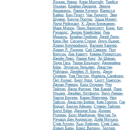
Дэннис Уивер
,
Кори Монтейт
,
Трейси
Ульман
,
Брайан Джордж
,
Эмили
Дешанель
,
Ларри Хэгмэн
,
Ванесса
Байер
,
Бен Платт
,
Чак Лиделл
,
Эми
Шумер
,
Билли Портер
,
Заша Мэмет
,
Лили Рейнхарт
,
Х. Джон Бенжамин
,
Марк Мэрон
,
Пенн Джиллетт
,
Боно
,
Кит
Ричардс
,
Эндрю Крейсберг
,
Лиа
Мишель
,
Брайан Грейзер
,
Джей Лено
,
Кион Янг
,
Сесили Стронг
,
Доун Льюис
,
Дэвид Копперфилд
,
Валери Харпер
,
Дэвид Л. Лэндер
,
Саб Симоно
,
Пол
Вилсон
,
Дик Каветт
,
Кимми Робертсон
,
Джейн Ливз
,
Ларри Кинг
,
Эд Ширан
,
Леди Гага
,
Терри Брэдшоу
,
Джемайма
Кёрк
,
Эллисон Уильямс
,
Джастин
Ройланд
,
Джеймс Л. Брукс
,
Джон
Оливер
,
Том Постон
,
Изабель Санфорд
,
Пит Холмс
,
Берт Уорд
,
Скотт Томпсон
,
Джоан Риверз
,
Базз Олдрин
,
Рон
Тейлор
,
Джои Фатоне
,
Ник Бакай
,
Ларс
Ульрих
,
Джеймс Хетфилд
,
Уилл Лиман
,
Чарли Брукер
,
Карен Маруяма
,
Нил
Тайсон
,
Джастин Бибер
,
Ким Гордон
,
Гор
Видал
,
Билли Айкнер
,
Стивен Тайлер
,
Билл Бёрр
,
Джонни Кэш
,
Дэннис
Родман
,
Брэт МакКензи
,
Мистер Ти
,
Ричард Дин Андерсон
,
Дэйв Мэтьюз
,
Стив Аллен
,
Хью Хефнер
,
Стив Сакс
,
Дэвид Бирн
,
Брюс Виленч
,
Теллер
,