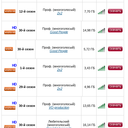
Проф. (многоголосый)
12-й сезон
7,70 ГБ
2х2
HD
HD
Проф. (многоголосый)
30-й сезон
14,98 ГБ
Good People
HD
Проф. (многоголосый)
30-й сезон
5,72 ГБ
Good People
HD
Проф. (многоголосый)
1-й сезон
3,43 ГБ
2х2
HD
HD
Проф. (многоголосый)
29-й сезон
4,96 ГБ
2х2
HD
HD
Проф. (многоголосый)
30-й сезон
13,65 ГБ
VO-production
HD
Любительский
HD
30-й сезон
(многоголосый)
16,14 ГБ