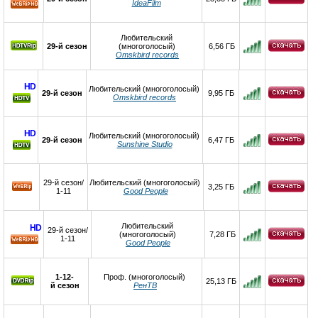
IdeaFilm
HD
Любительский
29-й сезон
(многоголосый)
6,56 ГБ
Omskbird records
HD
Любительский (многоголосый)
29-й сезон
9,95 ГБ
Omskbird records
HD
Любительский (многоголосый)
29-й сезон
6,47 ГБ
Sunshine Studio
29-й сезон/
Любительский (многоголосый)
3,25 ГБ
1-11
Good People
Любительский
HD
29-й сезон/
(многоголосый)
7,28 ГБ
1-11
Good People
HD
1-12-
Проф. (многоголосый)
25,13 ГБ
й сезон
РенТВ