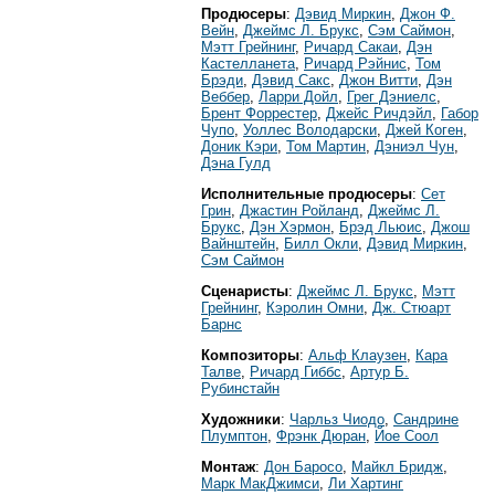
Продюсеры
:
Дэвид Миркин
,
Джон Ф.
Вейн
,
Джеймс Л. Брукс
,
Сэм Саймон
,
Мэтт Грейнинг
,
Ричард Сакаи
,
Дэн
Кастелланета
,
Ричард Рэйнис
,
Том
Брэди
,
Дэвид Сакс
,
Джон Витти
,
Дэн
Веббер
,
Ларри Дойл
,
Грег Дэниелс
,
Брент Форрестер
,
Джейс Ричдэйл
,
Габор
Чупо
,
Уоллес Володарски
,
Джей Коген
,
Доник Кэри
,
Том Мартин
,
Дэниэл Чун
,
Дэна Гулд
Исполнительные продюсеры
:
Сет
Грин
,
Джастин Ройланд
,
Джеймс Л.
Брукс
,
Дэн Хэрмон
,
Брэд Льюис
,
Джош
Вайнштейн
,
Билл Окли
,
Дэвид Миркин
,
Сэм Саймон
Сценаристы
:
Джеймс Л. Брукс
,
Мэтт
Грейнинг
,
Кэролин Омни
,
Дж. Стюарт
Барнс
Композиторы
:
Альф Клаузен
,
Кара
Талве
,
Ричард Гиббс
,
Артур Б.
Рубинстайн
Художники
:
Чарльз Чиодо
,
Сандрине
Плyмптон
,
Фрэнк Дюран
,
Йое Cоол
Монтаж
:
Дон Баросо
,
Майкл Бридж
,
Марк МакДжимси
,
Ли Хартинг