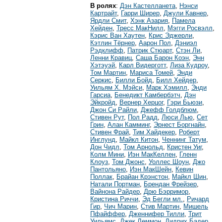
В ролях
:
Дэн Кастелланета
,
Нэнси
Картрайт
,
Гарри Ширер
,
Джули Кавнер
,
Ярдли Смит
,
Хэнк Азария
,
Памела
Хейден
,
Тресс МакНилл
,
Мэгги Росвэлл
,
Кэрис Ван Хаутен
,
Крис Эджерли
,
Кэтлин Тёрнер
,
Аарон Пол
,
Дэниэл
Рэдклифф
,
Патрик Стюарт
,
Стэн Ли
,
Ленни Кравиц
,
Саша Барон Коэн
,
Энн
Хэтэуэй
,
Карл Видерготт
,
Лиза Кудроу
,
Том Мартин
,
Мариса Томей
,
Энди
Серкис
,
Билли Бойд
,
Билл Хейдер
,
Уильям Х. Мэйси
,
Марк Хэмилл
,
Энди
Гарсиа
,
Бенедикт Камбербэтч
,
Дэн
Эйкройд
,
Вернер Херцог
,
Гэри Бьюзи
,
Джон Си Райли
,
Джефф Голдблюм
,
Стивен Рут
,
Пол Радд
,
Люси Лью
,
Сет
Грин
,
Алан Камминг
,
Эрнест Боргнайн
,
Стивен Фрай
,
Тим Хайдекер
,
Роберт
Инглунд
,
Майкл Китон
,
Ченнинг Татум
,
Дон Чидл
,
Том Арнольд
,
Кристен Уиг
,
Колм Мини
,
Иэн МакКеллен
,
Гленн
Клоуз
,
Том Джонс
,
Уоллес Шоун
,
Джо
Пантольяно
,
Иэн МакШейн
,
Кевин
Поллак
,
Брайан Крэнстон
,
Майкл Шин
,
Натали Портман
,
Брендан Фрейзер
,
Вайнона Райдер
,
Дрю Бэрримор
,
Кристина Риччи
,
Эд Бегли мл.
,
Ричард
Гир
,
Чич Марин
,
Стив Мартин
,
Мишель
Пфайффер
,
Дженнифер Тилли
,
Трит
Уильямс
,
Джек Леммон
,
Дидрих Бадер
,