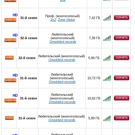
HD
HD
Проф. (многоголосый)
31-й сезон
7,42 ГБ
2x2
,
Zone Vision
HD
Любительский
HD
32-й сезон
(многоголосый)
7,39 ГБ
Omskbird records
HD
Любительский (многоголосый)
32-й сезон
5,96 ГБ
Omskbird records
Любительский
HD
31-й сезон
(многоголосый)
10,72 ГБ
Omskbird records
HD
Любительский
HD
31-й сезон
(многоголосый)
10,62 ГБ
Omskbird records
HD
Любительский (многоголосый)
31-й сезон
5,89 ГБ
Omskbird records
Любительский