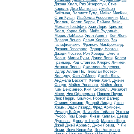
Джона Хилл
,
Риз Уизерспун
,
Стив
Карелл
,
Джо Мантенья
,
Джейсон
Бейтман
,
Эллиотт Гулд
,
Майкл МакКин
,
Стив Куган
,
Изабелла Росселлини
,
Мэтт
Диллон
,
Холли Берри
,
Рэйчел Вайс
,
Мелани Гриффит
,
Хью Лори
,
Кристен
Белл
,
Кэрол Кейн
,
Майя Рудольф
,
Морис ЛаМарш
,
Уилл Арнетт
,
Кен Жонг
,
Эдвард Эснер
,
Дэвид Харбор
,
Зак
Галифианакис
,
Фрэнсис МакДорманд
,
Джанин Гарофало
,
Эдвард Нортон
,
Джоди Фостер
,
Рон Ховард
,
Эмили
Блант
,
Микки Руни
,
Дэнис Лири
,
Келси
Грэммер
,
Род Стайгер
,
Клорис Личмен
,
Наташа Лионн
,
Джиллиан Андерсон
,
Эдгар Аллан По
,
Николай Костер-
Вальдау
,
Фил ЛаМарр
,
Джейн Линч
,
Анджела Бассетт
,
Хелен Хант
,
Джейн
Фонда
,
Майкл Рапапорт
,
Майкл Йорк
,
Ким Бейсингер
,
Ким Кэтролл
,
Элизабет
Мосс
,
Ник Офферман
,
Паркер Поузи
,
Люк Перри
,
Коммон
,
Роберт Вагнер
,
Оливия Колман
,
Делрой Линдо
,
Джон
Хэмм
,
Эдди Иззард
,
Фред Армисен
,
Ричард Кайнд
,
Элизабет Тейлор
,
Энтони
Руссо
,
Том Брэди
,
Лиззи Каплан
,
Дэвид
Духовны
,
Джордж Такей
,
Мартин Шорт
,
Джей Джей Абрамс
,
Джон Ловиц
,
Р. Ли
Эрми
,
Эрик Верхейм
,
Энн Бэнкрофт
,