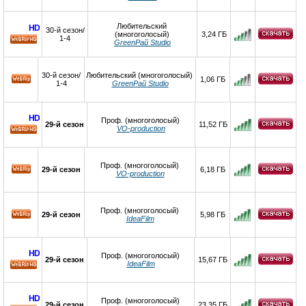
HD
Любительский
HD
30-й сезон/
(многоголосый)
3,24 ГБ
1-4
GreenРай Studio
HD
30-й сезон/
Любительский (многоголосый)
1,06 ГБ
1-4
GreenРай Studio
HD
Проф. (многоголосый)
29-й сезон
11,52 ГБ
VO-production
HD
Проф. (многоголосый)
29-й сезон
6,18 ГБ
VO-production
Проф. (многоголосый)
29-й сезон
5,98 ГБ
IdeaFilm
HD
Проф. (многоголосый)
29-й сезон
15,67 ГБ
IdeaFilm
HD
HD
Проф. (многоголосый)
29-й сезон
23,35 ГБ