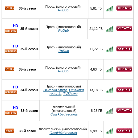
Проф. (многоголосый)
36-й сезон
5,81 ГБ
RuDub
HD
Проф. (многоголосый)
35-й сезон
21,12 ГБ
RuDub
HD
HD
Проф. (многоголосый)
35-й сезон
11,72 ГБ
RuDub
HD
Проф. (многоголосый)
35-й сезон
4,63 ГБ
RuDub
Проф. (многоголосый)
HD
34-й сезон
HDrezka Studio
,
Omskbird
13,18 ГБ
records
,
TVShows
HD
Любительский
HD
33-й сезон
(многоголосый)
8,28 ГБ
Omskbird records
HD
Любительский (многоголосый)
33-й сезон
5,99 ГБ
Omskbird records