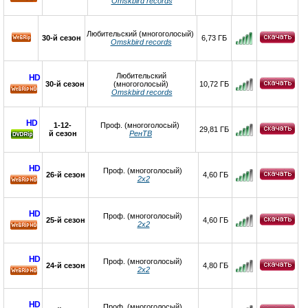
Omskbird records
HD
Любительский (многоголосый)
30-й сезон
6,73 ГБ
Omskbird records
Любительский
HD
30-й сезон
(многоголосый)
10,72 ГБ
Omskbird records
HD
HD
1-12-
Проф. (многоголосый)
29,81 ГБ
й сезон
РенТВ
HD
Проф. (многоголосый)
26-й сезон
4,60 ГБ
2х2
HD
HD
Проф. (многоголосый)
25-й сезон
4,60 ГБ
2х2
HD
HD
Проф. (многоголосый)
24-й сезон
4,80 ГБ
2х2
HD
HD
Проф. (многоголосый)