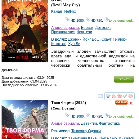
(
Devil May Cry
)
Канал
:
NetFlix
HD 1080
,
HD 720
,
to be continued...
Аниме сериалы
,
Боевик
,
Детектив
,
Приключения
,
Фэнтези
В ролях
:
Джонни Йонг Бош
,
Скаут Тэйлор-
Комптон
,
Хун Ли
Загадочный злодей замышляет открыть
врата ада, и единственной надеждой на
спасение человечества становится
чертовски обаятельный охотник на
демонов.
Дата выхода фильма: 03.04.2025
Скачать
Дата добавления: 03.04.2025
Последнее обновление: 13.05.2026
смотреть
инте
Твоя Форма
(2025)
HD
(
Your Forma
)
HD 1080
,
HD 720
,
to be continued...
Аниме сериалы
,
Детектив
,
Фантастика
Режиссер
:
Такахару Одзаки
В ролях
:
Ханадзава Кана
,
Кэнсё Оно
,
Ю Хаяси