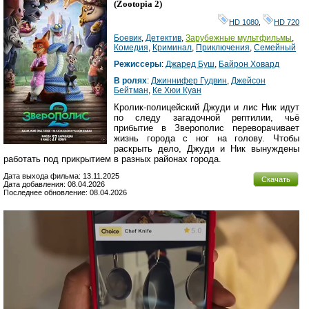
HD
(
Zootopia 2
)
HD 1080
,
HD 720
Боевик
,
Детектив
,
Зарубежные мультфильмы
,
Комедия
,
Криминал
,
Приключения
,
Семейный
Режиссеры
:
Джаред Буш
,
Байрон Ховард
В ролях
:
Джиннифер Гудвин
,
Джейсон
Бейтман
,
Ке Хюи Куан
Кролик-полицейский Джуди и лис Ник идут
по следу загадочной рептилии, чьё
прибытие в Зверополис переворачивает
жизнь города с ног на голову. Чтобы
раскрыть дело, Джуди и Ник вынуждены
работать под прикрытием в разных районах города.
Дата выхода фильма: 13.11.2025
Скачать
Дата добавления: 08.04.2026
Последнее обновление: 08.04.2026