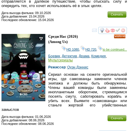
отправляется в далёкое путешествие, чтобы отыскать силу и
опередить тех, кто хочет использовать её в злых целях.
Дата выхода фильма: 09.10.2026
Скачать
Дата добавления: 15.04.2026
Последнее обновление: 15.04.2026
смотреть
инте
Среди Нас
(2026)
HD
(
Among Us
)
HD 1080
,
HD 720
,
to be continued...
Боевик
,
Детектив
,
Драма
,
Комедия
,
Мультсериалы
Режиссер
:
Оуэн Дэннис
Сериал основан на сюжете оригинальной
игры, где самозванцы заменили членов
экипажа и должны быть обнаружены.
Члены вашей команды были заменены
инопланетным оборотнем, стремящимся
посеять смуту, саботировать корабль и
убить всех. Выявите «самозванца» или
станьте жертвой его убийственных
замыслов
Дата выхода фильма: 01.06.2026
Скачать
Дата добавления: 08.06.2026
Последнее обновление: 08.06.2026