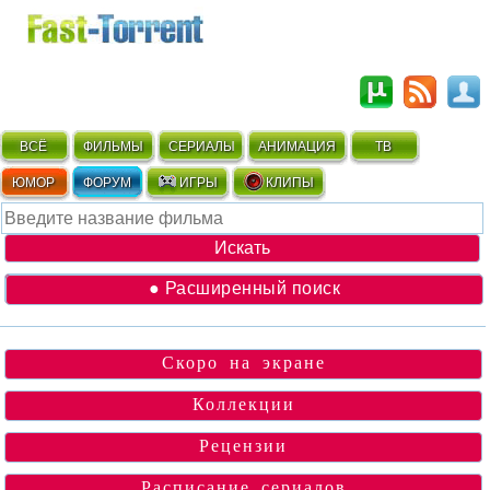
ВСЁ
ФИЛЬМЫ
СЕРИАЛЫ
АНИМАЦИЯ
ТВ
ЮМОР
ФОРУМ
ИГРЫ
КЛИПЫ
● Расширенный поиск
Скоро на экране
Коллекции
Рецензии
Расписание сериалов