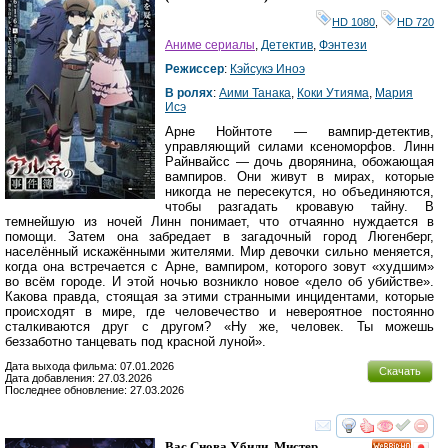
HD 1080
,
HD 720
Аниме сериалы
,
Детектив
,
Фэнтези
Режиссер
:
Кэйсукэ Иноэ
В ролях
:
Аими Танака
,
Коки Утияма
,
Мария
Исэ
Арне Нойнтоте — вампир-детектив,
управляющий силами ксеноморфов. Линн
Райнвайсс — дочь дворянина, обожающая
вампиров. Они живут в мирах, которые
никогда не пересекутся, но объединяются,
чтобы разгадать кровавую тайну. В
темнейшую из ночей Линн понимает, что отчаянно нуждается в
помощи. Затем она забредает в загадочный город Люгенберг,
населённый искажёнными жителями. Мир девочки сильно меняется,
когда она встречается с Арне, вампиром, которого зовут «худшим»
во всём городе. И этой ночью возникло новое «дело об убийстве».
Какова правда, стоящая за этими странными инцидентами, которые
происходят в мире, где человечество и невероятное постоянно
сталкиваются друг с другом? «Ну же, человек. Ты можешь
беззаботно танцевать под красной луной».
Дата выхода фильма: 07.01.2026
Скачать
Дата добавления: 27.03.2026
Последнее обновление: 27.03.2026
смотреть
инте
Вас Снова Убили, Мистер