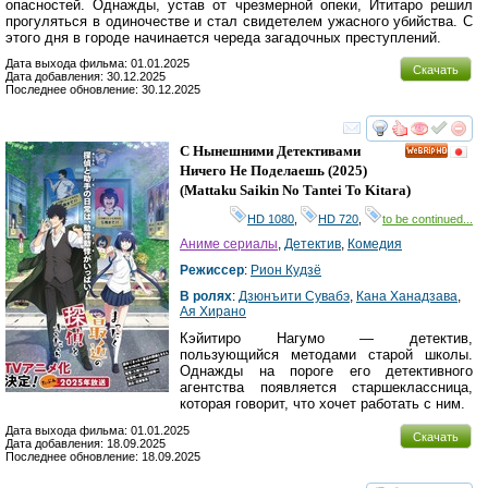
опасностей. Однажды, устав от чрезмерной опеки, Ититаро решил
прогуляться в одиночестве и стал свидетелем ужасного убийства. С
этого дня в городе начинается череда загадочных преступлений.
Дата выхода фильма: 01.01.2025
Скачать
Дата добавления: 30.12.2025
Последнее обновление: 30.12.2025
смотреть
инте
С Нынешними Детективами
HD
Ничего Не Поделаешь
(2025)
(
Mattaku Saikin No Tantei To Kitara
)
HD 1080
,
HD 720
,
to be continued...
Аниме сериалы
,
Детектив
,
Комедия
Режиссер
:
Рион Кудзё
В ролях
:
Дзюнъити Сувабэ
,
Кана Ханадзава
,
Ая Хирано
Кэйитиро Нагумо — детектив,
пользующийся методами старой школы.
Однажды на пороге его детективного
агентства появляется старшеклассница,
которая говорит, что хочет работать с ним.
Дата выхода фильма: 01.01.2025
Скачать
Дата добавления: 18.09.2025
Последнее обновление: 18.09.2025