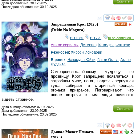
Скачать
Дата добавления: 30.12.2025
Последнее обновление: 30.12.2025
смотреть
инте
Запрещенный Крот
(2025)
HD
(
Dekin No Mogura
)
HD 1080
,
HD 720
,
to be continued...
Аниме сериалы
,
Детектив
,
Комедия
,
Фэнтези
Режиссер
:
Хироси Исиодори
В ролях
:
Накамура Юйти
,
Гэнки Окава
,
Аканэ
Фудзита
Самопровозглашённому мудрецу по
прозвищу Крот запрещено появляться в
загробном мире, но он, надеясь вернуться
туда, собирает в старинный фонарь
огоньки призраков. Поговаривают, что
после встречи с ним люди начинают
видеть странное.
Дата выхода фильма: 07.07.2025
Скачать
Дата добавления: 23.09.2025
Последнее обновление: 23.09.2025
смотреть
инте
Дьявол Может Плакать
2
HD
(2025)