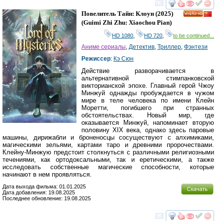
смотреть
инте
Повелитель Тайн: Клоун
(2025)
HD
(
Guimi Zhi Zhu: Xiaochou Pian
)
HD 1080
,
HD 720
,
to be continued...
Аниме сериалы
,
Детектив
,
Триллер
,
Фэнтези
Режиссер
:
Кэ Сюн
Действие разворачивается в
альтернативной стимпанковской
викторианской эпохе. Главный герой Чжоу
Минжуй однажды пробуждается в чужом
мире в теле человека по имени Клейн
Моретти, погибшего при странных
обстоятельствах. Новый мир, где
оказывается Минжуй, напоминает вторую
половину XIX века, однако здесь паровые
машины, дирижабли и броненосцы сосуществуют с алхимиками,
магическими зельями, картами таро и древними пророчествами.
Клейну-Минжую предстоит столкнуться с различными религиозными
течениями, как ортодоксальными, так и еретическими, а также
исследовать собственные магические способности, которые
начинают в нем проявляться.
Дата выхода фильма: 01.01.2025
Скачать
Дата добавления: 19.08.2025
Последнее обновление: 19.08.2025