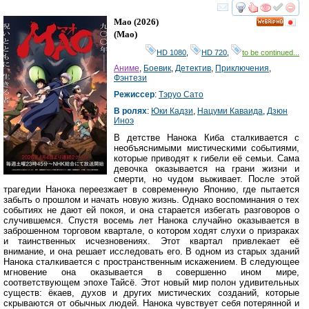
смотреть
инте
Мао
(2026)
HD
(
Mao
)
HD 1080
,
HD 720
,
to be continued...
Аниме
,
Боевик
,
Детектив
,
Приключения
,
Фэнтези
Режиссер
:
Тэруо Сато
В ролях
:
Юки Кадзи
,
Нацуми Каваида
,
Дзюн
Иноэ
В детстве Нанока Киба сталкивается с
необъяснимыми мистическими событиями,
которые приводят к гибели её семьи. Сама
девочка оказывается на грани жизни и
смерти, но чудом выживает. После этой
трагедии Нанока переезжает в современную Японию, где пытается
забыть о прошлом и начать новую жизнь. Однако воспоминания о тех
событиях не дают ей покоя, и она старается избегать разговоров о
случившемся. Спустя восемь лет Нанока случайно оказывается в
заброшенном торговом квартале, о котором ходят слухи о призраках
и таинственных исчезновениях. Этот квартал привлекает её
внимание, и она решает исследовать его. В одном из старых зданий
Нанока сталкивается с пространственным искажением. В следующее
мгновение она оказывается в совершенно ином мире,
соответствующем эпохе Тайсё. Этот новый мир полон удивительных
существ: ёкаев, духов и других мистических созданий, которые
скрываются от обычных людей. Нанока чувствует себя потерянной и