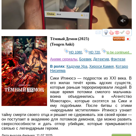
смотреть
инте
Тёмный Демон
(2025)
HD
(
Tougen Anki
)
HD 1080
,
HD 720
,
to be continued...
Аниме сериалы
,
Боевик
,
Детектив
,
Фэнтези
В ролях
:
Кадзуки Ура
,
Хироси Камия
,
Котаро
Нисияма
Сики Итиносэ — подросток из XXI века. В
его жилах течёт кровь адских существ,
которые раньше терроризировали людей. В
наше время потомки смелого мальчика-
воина объединились в «Агентство
Момотаро», которые охотятся за Сики и
ему подобными. После битвы с этими
«народными мстителями» Итиносэ узнает
тайну смерти своего отца и решает не сдерживать зов своей крови —
он поступает в академию для потомков демонов, где можно развить
сверхспособности и дать отпор убийцам, которые прикрываются
связью с легендарным героем.
Дата выхода фильма: 11.07.2025