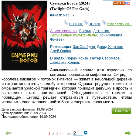
смотреть
инте
Сумерки Богов
(2024)
HD
(
Twilight Of The Gods
)
Канал
:
NetFlix
HD 1080
,
HD 720
,
to be continued...
Аниме сериалы
,
Боевик
,
Детектив
,
Зарубежные мультфильмы
,
Приключения
,
Фэнтези
Режиссеры
:
Зак Снайдер
,
Дэвид Хартман
,
Джей Олива
В ролях
:
Лорен Кохэн
,
Петер Стормаре
,
Джессика Хенвик
Анимационный сериал для взрослых по
мотивам норвежской мифологии. Сигрид —
королева викингов и потомок гигантов — живет в небольшой деревне
и готовится сыграть свадьбу с королем. Однако грядущее торжество
омрачается ужасной трагедией, которая приводит девушку в ярость и
заставляет стать воительницей. Объединившись с гномом и
провидцем, Сигрид решает отправиться в путешествие, чтобы
исполнить свое желание: найти бога и свершить свою месть.
Дата выхода фильма: 19.09.2024
Скачать
Дата добавления: 19.09.2024
Последнее обновление: 19.09.2024
1
2
3
· · ·
20