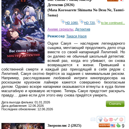
HD
Детектив
(2026)
(
Mata Korosarete Shimatta No Desu Ne, Tantei-
Sama
)
HD 1080
,
HD 720
,
to be continued...
Аниме сериалы
,
Детектив
Режиссер
:
Такаси Наоя
Оцуки Сакуя — наследник легендарного
сыщика, мечтающий продолжить дело отца
вместе со своей напарницей Лилитеей. Но
он далеко не обычный школьный детектив:
всякий раз, когда его убивают, он снова
возвращается к жизни. Привыкший к
собственной смерти и каждый раз приходящий в себя рядом с
Лилитеей, Сакуя охотно берётся за задания с минимальным риском.
Например, расследование любовной интриги кинопродюсера на
роскошном круизном лайнере кажется совершенно безопасным
делом. Однако вскоре напарники оказываются втянуты в куда более
масштабную и кровавую историю. Теперь Сакуе предстоит раскрыть
правду… даже если для этого ему снова придётся умереть.
Дата выхода фильма: 01.01.2026
Скачать
Дата добавления: 12.06.2026
Последнее обновление: 12.06.2026
смотреть
инте
Зверополис 2
(2025)
9