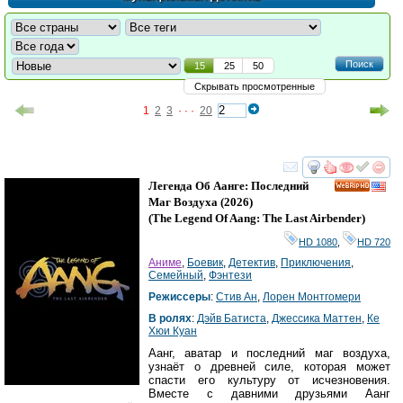
Поиск
15
25
50
Скрывать просмотренные
1
2
3
· · ·
20
смотреть
инте
Легенда Об Аанге: Последний
HD
Маг Воздуха
(2026)
(
The Legend Of Aang: The Last Airbender
)
HD 1080
,
HD 720
Аниме
,
Боевик
,
Детектив
,
Приключения
,
Семейный
,
Фэнтези
Режиссеры
:
Стив Ан
,
Лорен Монтгомери
В ролях
:
Дэйв Батиста
,
Джессика Маттен
,
Ке
Хюи Куан
Аанг, аватар и последний маг воздуха,
узнаёт о древней силе, которая может
спасти его культуру от исчезновения.
Вместе с давними друзьями Аанг