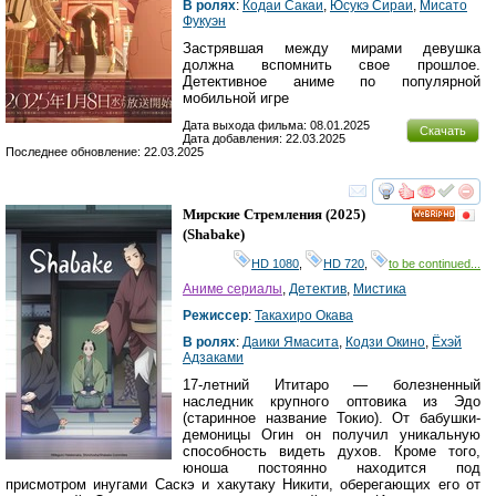
В ролях
:
Кодаи Сакаи
,
Юсукэ Сираи
,
Мисато
Фукуэн
Застрявшая между мирами девушка
должна вспомнить свое прошлое.
Детективное аниме по популярной
мобильной игре
Дата выхода фильма: 08.01.2025
Скачать
Дата добавления: 22.03.2025
Последнее обновление: 22.03.2025
смотреть
инте
Мирские Стремления
(2025)
HD
(
Shabake
)
HD 1080
,
HD 720
,
to be continued...
Аниме сериалы
,
Детектив
,
Мистика
Режиссер
:
Такахиро Окава
В ролях
:
Даики Ямасита
,
Кодзи Окино
,
Ёхэй
Адзаками
17-летний Ититаро — болезненный
наследник крупного оптовика из Эдо
(старинное название Токио). От бабушки-
демоницы Огин он получил уникальную
способность видеть духов. Кроме того,
юноша постоянно находится под
присмотром инугами Саскэ и хакутаку Никити, оберегающих его от