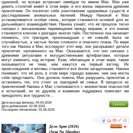
одинокой, но вскоре встречает оммёдзи по имени Мао. Мао уже
девять столетий живёт в этом мире, и его жизнь омрачена древним
проклятием. Он посвятил себя уничтожению одержимых существ и
расследованию аномальных явлений. Между Нанокой и Мао
устанавливается особая связь, которая становится основой для их
дальнейшего взаимодействия. Нанока узнаёт, что её прошлое тесно
связано с механизмами перемещения между мирами, и это знание
становится ключом к разгадке многих тайн. Постепенно она начинает
понимать, что трагедия, произошедшая с её семьёй, была не
случайностью, а частью более сложного и опасного плана. По мере
того как Нанока и Мао исследуют этот мир, они раскрывают детали
проклятия, наложенного на Мао. Оказывается, что оно связано с
древними ритуалами и могущественными артефактами, которые
могут изменить ход истории. Ёкаи, обитающие в этом мире, также
оказываются не теми, кем кажутся на первый взгляд. Их
происхождение и мотивы становятся всё более загадочными. Нанока
понимает, что её роль в этом мире гораздо важнее, чем она могла
себе представить. Она должна помочь Мао разрушить проклятие и
остановить тех, кто стоит за трагедией её семьи. В процессе их
приключений Нанока и Мао сталкиваются с множеством опасностей
и испытаний, но их дружба и взаимная поддержка помогают им
преодолеть все трудности....
Дата выхода фильма: 04.04.2026
Скачать
Дата добавления: 02.08.2026
Последнее обновление: 02.08.2026
смотреть
инте
Дело Арне
(2026)
HD
(
Arne No Jikenbo
)