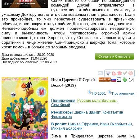
Соник вместе со своей непревзойдённой
командой друзей отправляется в
путешествие, чтобы помешать великому и
ужасному Доктору воплотить свой коварный план в реальность. Если
это произойдёт, то мир перестанет существовать в привычном
обличии, и все вокруг станут рабами Доктора, чего нельзя допустить.
Человекоподобный ёж должен продемонстрировать невероятную
силу и выносливость, чтобы противостоять огромной армии
приспешников Доктора. Хорошо, что у Соника есть верные друзья и
соратники в лице жителей Сан-Франциско и шерифа Тома, которые
хотят помочь в борьбе со злобным злодеем.
Дата выхода фильма: 20.02.2020
Скачать и Смотреть
Дата добавления: 13.04.2020
Последнее обновление: 22.08.2023
смотреть
инте
Иван Царевич И Серый
14
HD
Волк 4
(2019)
HD 1080
,
Про животных
Приключения
,
Русские мультфильмы
,
Семейный
Режиссеры
:
Дарина Шмидт
,
Константин
Феоктистов
В ролях
:
Никита Ефремов
,
Иван Охлобыстин
,
Михаил Боярский
Зима в Тридевятом царстве была на