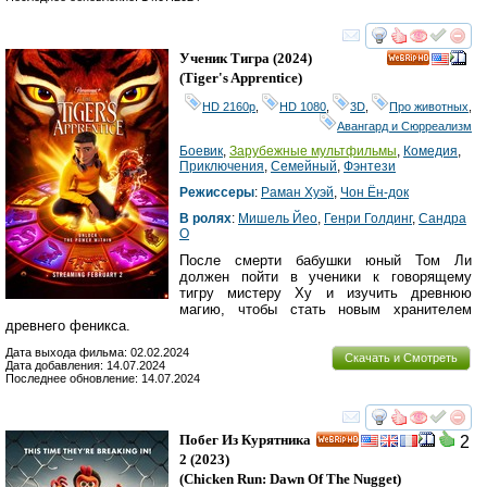
смотреть
инте
Ученик Тигра
(2024)
HD
(
Tiger's Apprentice
)
HD 2160р
,
HD 1080
,
3D
,
Про животных
,
Авангард и Сюрреализм
Боевик
,
Зарубежные мультфильмы
,
Комедия
,
Приключения
,
Семейный
,
Фэнтези
Режиссеры
:
Раман Хуэй
,
Чон Ён-док
В ролях
:
Мишель Йео
,
Генри Голдинг
,
Сандра
О
После смерти бабушки юный Том Ли
должен пойти в ученики к говорящему
тигру мистеру Ху и изучить древнюю
магию, чтобы стать новым хранителем
древнего феникса.
Дата выхода фильма: 02.02.2024
Скачать и Смотреть
Дата добавления: 14.07.2024
Последнее обновление: 14.07.2024
смотреть
инте
Побег Из Курятника
2
HD
2
(2023)
(
Chicken Run: Dawn Of The Nugget
)