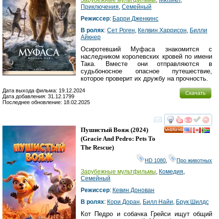
Приключения
,
Семейный
Режиссер
:
Барри Дженкинс
В ролях
:
Сет Роген
,
Келвин Харрисон
,
Билли
Айкнер
Осиротевший Муфаса знакомится с
наследником королевских кровей по имени
Така. Вместе они отправляются в
судьбоносное опасное путешествие,
которое проверит их дружбу на прочность.
Дата выхода фильма: 19.12.2024
Скачать
Дата добавления: 31.12.1799
Последнее обновление: 18.02.2025
смотреть
инте
Пушистый Вояж
(2024)
HD
(
Gracie And Pedro: Pets To
The Rescue
)
HD 1080
,
Про животных
Зарубежные мультфильмы
,
Комедия
,
Семейный
Режиссер
:
Кевин Донован
В ролях
:
Кори Доран
,
Билл Найи
,
Брук Шилдс
Кот Педро и собачка Грейси ищут общий