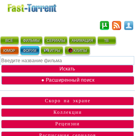
ВСЁ
ФИЛЬМЫ
СЕРИАЛЫ
АНИМАЦИЯ
ТВ
ЮМОР
ФОРУМ
ИГРЫ
КЛИПЫ
● Расширенный поиск
Скоро на экране
Коллекции
Рецензии
Расписание сериалов