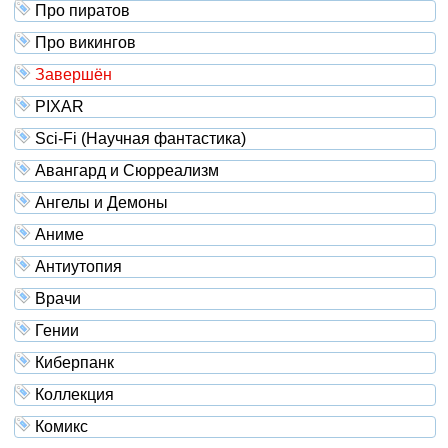
Про пиратов
Про викингов
Завершён
PIXAR
Sci-Fi (Научная фантастика)
Авангард и Сюрреализм
Ангелы и Демоны
Аниме
Антиутопия
Врачи
Гении
Киберпанк
Коллекция
Комикс