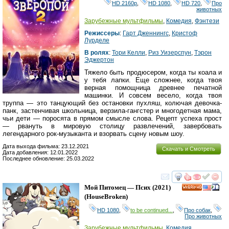
HD 2160р
,
HD 1080
,
HD 720
,
Про
животных
Зарубежные мультфильмы
,
Комедия
,
Фэнтези
Режиссеры
:
Гарт Дженнингс
,
Кристоф
Лурделе
В ролях
:
Тори Келли
,
Риз Уизерспун
,
Тэрон
Эджертон
Тяжело быть продюсером, когда ты коала и
у тебя лапки. Еще сложнее, когда твоя
верная помощница древнее печатной
машинки. И совсем весело, когда твоя
труппа — это танцующий без остановки пухляш, колючая девочка-
панк, застенчивая школьница, верзила-гангстер и многодетная мама,
чьи дети — поросята в прямом смысле слова. Рецепт успеха прост
— рвануть в мировую столицу развлечений, завербовать
легендарного рок-музыканта и взорвать сцену новым шоу.
Дата выхода фильма: 23.12.2021
Скачать и Смотреть
Дата добавления: 12.01.2022
Последнее обновление: 25.03.2022
смотреть
инте
Мой Питомец — Псих
(2021)
HD
(
HouseBroken
)
HD 1080
,
to be continued...
,
Про собак
,
Про животных
Зарубежные мультфильмы
,
Комедия
,