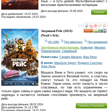
язык — и путь домой. Мультфильм-квест c
веселыми приключениями потеряшек
Дата выхода фильма: 15.08.2024
Скачать
Дата добавления: 14.07.2024
Последнее обновление: 14.07.2024
смотреть
инте
Звериный Рейс
(2024)
HD
(
Noah's Ark
)
HD 1080
,
Про животных
,
Про выживание
Зарубежные мультфильмы
,
Комедия
,
Мюзикл
,
Приключения
,
Семейный
Режиссеры
:
Сержиу Мачаду
,
Жан Рено
В ролях
:
Марсело Аднет
,
Родриго Санторо
,
Трия Леон
Мышата Вини и Тито узнают, что скоро на
Земле начнется Великий потоп, а спастись
смогут только те, кто попадет на Ноев
Ковчег. Герои очень хотят попасть в число
спасаемых, но там есть ограничение —
только один самец и одна самка каждого вида. Но мышата не теряют
надежды и пытаются любыми способами проникнуть на звериный
рейс.
Дата выхода фильма: 08.02.2024
Скачать и Смотреть
Дата добавления: 31.12.1799
Последнее обновление: 14.07.2024