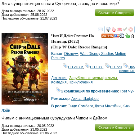
Лига суперпитомцев спасти Супермена, а заодно и весь мир?
Дата выхода фильма: 28.07.2022
Скачать и Смотреть
Дата добавления: 25.08.2022
Последнее обновление: 21.07.2023
смотреть
инте
Чип И Дейл Спешат На
8
HD
Помощь
(2022)
(
Chip 'n' Dale: Rescue Rangers
)
Канал
:
Disney+
,
Walt Disney Studios Motion
Pictures
HD 2160р
,
HD 1080
,
HD 720
,
Про
животных
Детектив
,
Зарубежные мультфильмы
,
Комедия
,
Приключения
Экранизация по произведению
:
Грег Чун
Режиссер
:
Акива Шаффер
В ролях
:
Энди Сэмберг
,
Джон Малэйни
,
Кики
Лэйн
Фильм с анимационными бурундуками Чипом и Дейлом.
Дата выхода фильма: 20.05.2022
Скачать и Смотреть
Дата добавления: 23.05.2022
Последнее обновление: 01.06.2022