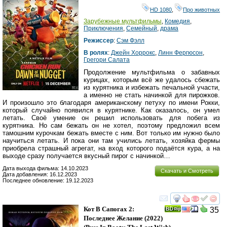
HD 1080
,
Про животных
Зарубежные мультфильмы
,
Комедия
,
Приключения
,
Семейный
,
драма
Режиссер
:
Сэм Фэлл
В ролях
:
Джейн Хоррокс
,
Линн Фергюсон
,
Грегори Салата
Продолжение мультфильма о забавных
курицах, которым всё же удалось сбежать
из курятника и избежать печальной участи,
а именно не стать начинкой для пирожков.
И произошло это благодаря американскому петуху по имени Рокки,
который случайно появился в курятнике. Как оказалось, он умел
летать. Своё умение он решил использовать для побега из
курятника. Но сам бежать он не хотел, поэтому предложил всем
тамошним курочкам бежать вместе с ним. Вот только им нужно было
научиться летать. И пока они там учились летать, хозяйка фермы
приобрела страшный агрегат, на вход которого подаётся кура, а на
выходе сразу получается вкусный пирог с начинкой…
Дата выхода фильма: 14.10.2023
Скачать и Смотреть
Дата добавления: 16.12.2023
Последнее обновление: 19.12.2023
смотреть
инте
Кот В Сапогах 2:
35
Последнее Желание
(2022)