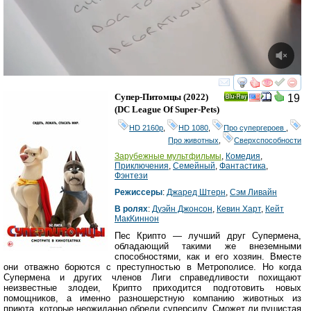
смотреть
инте
Супер-Питомцы
(2022)
19
Ray
(
DC League Of Super-Pets
)
HD 2160р
,
HD 1080
,
Про супергероев
,
Про животных
,
Сверхспособности
Зарубежные мультфильмы
,
Комедия
,
Приключения
,
Семейный
,
Фантастика
,
Фэнтези
Режиссеры
:
Джаред Штерн
,
Сэм Ливайн
В ролях
:
Дуэйн Джонсон
,
Кевин Харт
,
Кейт
МакКиннон
Пес Крипто — лучший друг Супермена,
обладающий такими же внеземными
способностями, как и его хозяин. Вместе
они отважно борются с преступностью в Метрополисе. Но когда
Супермена и других членов Лиги справедливости похищают
неизвестные злодеи, Крипто приходится подготовить новых
помощников, а именно разношерстную компанию животных из
приюта, которые неожиданно обрели суперсилу. Сможет ли пушистая