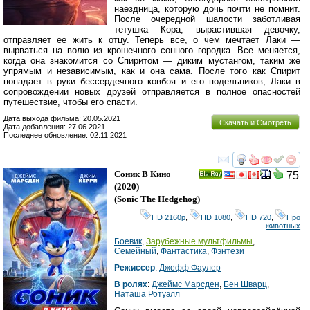
наездница, которую дочь почти не помнит.
После очередной шалости заботливая
тетушка Кора, вырастившая девочку,
отправляет ее жить к отцу. Теперь все, о чем мечтает Лаки —
вырваться на волю из крошечного сонного городка. Все меняется,
когда она знакомится со Спиритом — диким мустангом, таким же
упрямым и независимым, как и она сама. После того как Спирит
попадает в руки бессердечного ковбоя и его подельников, Лаки в
сопровождении новых друзей отправляется в полное опасностей
путешествие, чтобы его спасти.
Дата выхода фильма: 20.05.2021
Скачать и Смотреть
Дата добавления: 27.06.2021
Последнее обновление: 02.11.2021
смотреть
инте
Соник В Кино
75
Ray
(2020)
(
Sonic The Hedgehog
)
HD 2160р
,
HD 1080
,
HD 720
,
Про
животных
Боевик
,
Зарубежные мультфильмы
,
Семейный
,
Фантастика
,
Фэнтези
Режиссер
:
Джефф Фаулер
В ролях
:
Джеймс Марсден
,
Бен Шварц
,
Наташа Ротуэлл