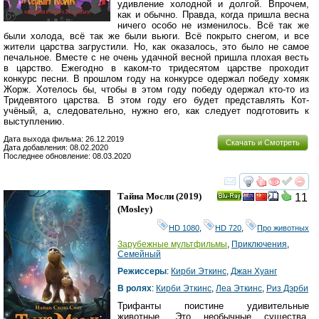
удивление холодной и долгой. Впрочем,
как и обычно. Правда, когда пришла весна
ничего особо не изменилось. Всё так же
были холода, всё так же были вьюги. Всё покрыто снегом, и все
жители царства загрустили. Но, как оказалось, это было не самое
печальное. Вместе с не очень удачной весной пришла плохая весть
в царство. Ежегодно в каком-то тридесятом царстве проходит
конкурс песни. В прошлом году на конкурсе одержал победу хомяк
Жорж. Хотелось бы, чтобы в этом году победу одержал кто-то из
Тридевятого царства. В этом году его будет представлять Кот-
учёный, а, следовательно, нужно его, как следует подготовить к
выступлению.
Дата выхода фильма: 26.12.2019
Скачать и Смотреть
Дата добавления: 08.02.2020
Последнее обновление: 08.03.2020
смотреть
инте
Тайна Мосли
(2019)
11
Ray
(
Mosley
)
HD 1080
,
HD 720
,
Про животных
Зарубежные мультфильмы
,
Приключения
,
Семейный
Режиссеры
:
Кирби Эткинс
,
Джан Хуанг
В ролях
:
Кирби Эткинс
,
Леа Эткинс
,
Риз Дэрби
Трифанты поистине удивительные
животные. Это необычные существа,