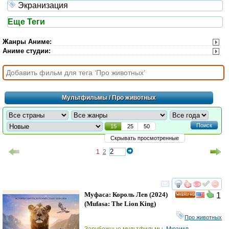
Экранизация
Еще Теги
Жанры Аниме
:
Аниме студии
:
Мультфильмы
/ Про животных
Поиск
15
25
50
Скрывать просмотренные
1
2
смотреть
инте
Муфаса: Король Лев
(2024)
1
HD
(
Mufasa: The Lion King
)
Про животных
Зарубежные мультфильмы
,
Мюзикл
,