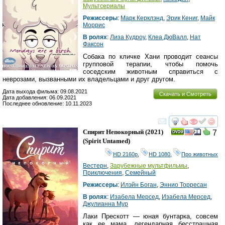
Мультсериалы
Режиссеры
:
Марк Керклэнд
,
Эрик Кениг
,
Майк
Моррис
В ролях
:
Лиза Кудроу
,
Клеа ДюВалл
,
Нат
Факсон
Собака по кличке Хани проводит сеансы
групповой терапии, чтобы помочь
соседским животным справиться с
неврозами, вызванными их владельцами и друг другом.
Дата выхода фильма: 09.08.2021
Скачать и Смотреть
Дата добавления: 06.09.2021
Последнее обновление: 10.11.2023
смотреть
инте
Спирит Непокорный
(2021)
7
(
Spirit Untamed
)
HD 2160р
,
HD 1080
,
Про животных
Вестерн
,
Зарубежные мультфильмы
,
Приключения
,
Семейный
Режиссеры
:
Илэйн Боган
,
Эннио Торресан
В ролях
:
Изабела Мерсед
,
Изабела Мерсед
,
Джулианна Мур
Лаки Прескотт — юная бунтарка, совсем
как ее мама, легендарная бесстрашная