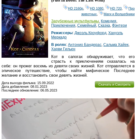
(
Puss In Boots: The Last Wish
)
HD 2160р
,
HD 1080
,
HD 720
,
Про
животных
,
Маги и Волшебники
Зарубежные мультфильмы
,
Комедия
,
Приключения
,
Семейный
,
Сказка
,
Фэнтези
Режиссеры
:
Джоэль Кроуфорд
,
Хануэль
Меркадо
В ролях
:
Антонио Бандерас
,
Сальма Хайек
,
Харви Гильен
Кот в сапогах обнаруживает, что его
страсть к приключениям сказалась на
себе: он прожег восемь из девяти своих жизней. Кот отправляется в
эпическое путешествие, чтобы найти мифическое Последнее
желание и восстановить свои девять жизней.
Дата выхода фильма: 15.09.2022
Скачать и Смотреть
Дата добавления: 08.01.2023
Последнее обновление: 06.05.2023