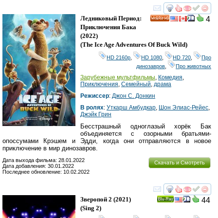
смотреть
инте
Ледниковый Период:
4
HD
Приключения Бака
(2022)
(
The Ice Age Adventures Of Buck Wild
)
HD 2160р
,
HD 1080
,
HD 720
,
Про
динозавров
,
Про животных
Зарубежные мультфильмы
,
Комедия
,
Приключения
,
Семейный
,
драма
Режиссер
:
Джон С. Донкин
В ролях
:
Уткарш Амбудкар
,
Шон Элиас-Рейес
,
Джэйк Грин
Бесстрашный одноглазый хорёк Бак
объединяется с озорными братьями-
опоссумами Крэшем и Эдди, когда они отправляются в новое
приключение в мир динозавров.
Дата выхода фильма: 28.01.2022
Скачать и Смотреть
Дата добавления: 30.01.2022
Последнее обновление: 10.02.2022
смотреть
инте
Зверопой 2
(2021)
44
Ray
(
Sing 2
)