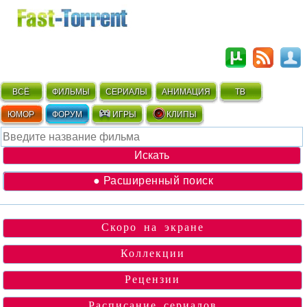
ВСЁ
ФИЛЬМЫ
СЕРИАЛЫ
АНИМАЦИЯ
ТВ
ЮМОР
ФОРУМ
ИГРЫ
КЛИПЫ
● Расширенный поиск
Скоро на экране
Коллекции
Рецензии
Расписание сериалов