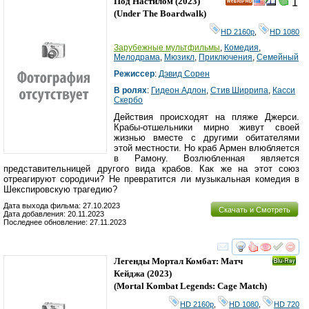
Под Настилом
(2023)
1
HD
(
Under The Boardwalk
)
HD 2160р
,
HD 1080
Зарубежные мультфильмы
,
Комедия
,
Мелодрама
,
Мюзикл
,
Приключения
,
Семейный
Режиссер
:
Дэвид Сорен
В ролях
:
Гидеон Адлон
,
Стив Ширрипа
,
Касси
Скербо
Действия происходят на пляже Джерси.
Крабы-отшельники мирно живут своей
жизнью вместе с другими обитателями
этой местности. Но краб Армен влюбляется
в Рамону. Возлюбленная является
представительницей другого вида крабов. Как же на этот союз
отреагируют сородичи? Не превратится ли музыкальная комедия в
Шекспировскую трагедию?
Дата выхода фильма: 27.10.2023
Скачать и Смотреть
Дата добавления: 20.11.2023
Последнее обновление: 27.11.2023
смотреть
инте
Легенды Мортал Комбат: Матч
Ray
Кейджа
(2023)
(
Mortal Kombat Legends: Cage Match
)
HD 2160р
,
HD 1080
,
HD 720