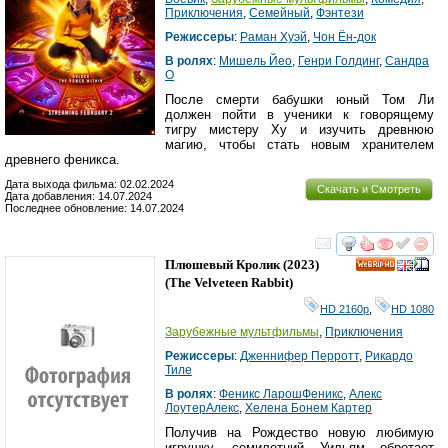
Приключения
,
Семейный
,
Фэнтези
Режиссеры
:
Раман Хуэй
,
Чон Ён-док
В ролях
:
Мишель Йео
,
Генри Голдинг
,
Сандра
О
После смерти бабушки юный Том Ли
должен пойти в ученики к говорящему
тигру мистеру Ху и изучить древнюю
магию, чтобы стать новым хранителем
древнего феникса.
Дата выхода фильма: 02.02.2024
Скачать и Смотреть
Дата добавления: 14.07.2024
Последнее обновление: 14.07.2024
смотреть
инте
Плюшевый Кролик
(2023)
HD
(
The Velveteen Rabbit
)
HD 2160р
,
HD 1080
Зарубежные мультфильмы
,
Приключения
Режиссеры
:
Дженнифер Перротт
,
Рикардо
Тиле
В ролях
:
Феникс ЛарошФеникс
,
Алекс
ЛоутерАлекс
,
Хелена Бонем Картер
Получив на Рождество новую любимую
игрушку, семилетний Уильям обретает