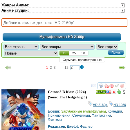
Жанры Аниме
:
Аниме студии
:
Мультфильмы
/ HD 2160р
Поиск
15
25
50
Скрывать просмотренные
1
2
3
· · ·
12
смотреть
инте
Соник 3 В Кино
(2024)
5
Ray
(
Sonic The Hedgehog 3
)
HD 2160р
,
HD 1080
Боевик
,
Зарубежные мультфильмы
,
Комедия
,
Приключения
,
Семейный
,
Фантастика
,
Фэнтези
Режиссер
:
Джефф Фаулер