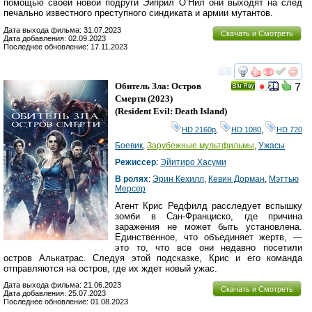
помощью своей новой подруги Эйприл О’Нил они выходят на след
печально известного преступного синдиката и армии мутантов.
Дата выхода фильма: 31.07.2023
Скачать и Смотреть
Дата добавления: 02.09.2023
Последнее обновление: 17.11.2023
смотреть
инте
Обитель Зла: Остров
7
Ray
Смерти
(2023)
(
Resident Evil: Death Island
)
HD 2160р
,
HD 1080
,
HD 720
Боевик
,
Зарубежные мультфильмы
,
Ужасы
Режиссер
:
Эйитиро Хасуми
В ролях
:
Эрин Кехилл
,
Кевин Дорман
,
Мэттью
Мерсер
Агент Крис Редфилд расследует вспышку
зомби в Сан-Франциско, где причина
заражения не может быть установлена.
Единственное, что объединяет жертв, —
это то, что все они недавно посетили
остров Алькатрас. Следуя этой подсказке, Крис и его команда
отправляются на остров, где их ждет новый ужас.
Дата выхода фильма: 21.06.2023
Скачать и Смотреть
Дата добавления: 25.07.2023
Последнее обновление: 01.08.2023