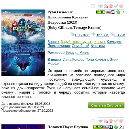
смотреть
инте
Руби Гильман:
7
Приключения Кракена-
Подростка
(2023)
(
Ruby Gillman, Teenage Kraken
)
HD 2160р
,
HD 1080
,
HD 720
Боевик
,
Зарубежные мультфильмы
,
Комедия
,
Приключения
,
Семейный
,
Фэнтези
Режиссер
:
Кирк де Микко
В ролях
:
Лана Кондор
,
Тони Коллетт
,
Энни
Мерфи
История о семействе морских монстров,
сбежавших из опасного подводного мира
постоянно враждующих чудовищ и
скрывающихся на виду среди людей на суше. Все идет как по маслу,
пока их дочь-подросток Руби не нарушает семейное правило «нет
океану», ныряя с головой в череду событий, которые навсегда
изменят ее жизнь.
Дата выхода фильма: 15.06.2023
Скачать и Смотреть
Дата добавления: 07.08.2023
Последнее обновление: 27.10.2023
смотреть
инте
Человек-Паук: Паутина
21