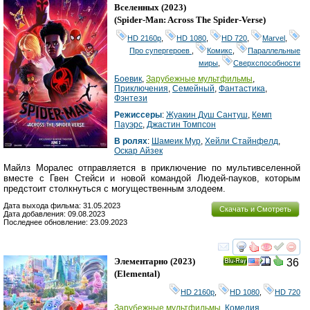
Ray
Вселенных
(2023)
(
Spider-Man: Across The Spider-Verse
)
HD 2160р
,
HD 1080
,
HD 720
,
Marvel
,
Про супергероев
,
Комикс
,
Параллельные
миры
,
Сверхспособности
Боевик
,
Зарубежные мультфильмы
,
Приключения
,
Семейный
,
Фантастика
,
Фэнтези
Режиссеры
:
Жуакин Душ Сантуш
,
Кемп
Пауэрс
,
Джастин Томпсон
В ролях
:
Шамеик Мур
,
Хейли Стайнфелд
,
Оскар Айзек
Майлз Моралес отправляется в приключение по мультивселенной
вместе с Гвен Стейси и новой командой Людей-пауков, которым
предстоит столкнуться с могущественным злодеем.
Дата выхода фильма: 31.05.2023
Скачать и Смотреть
Дата добавления: 09.08.2023
Последнее обновление: 23.09.2023
смотреть
инте
Элементарно
(2023)
36
Ray
(
Elemental
)
HD 2160р
,
HD 1080
,
HD 720
Зарубежные мультфильмы
,
Комедия
,