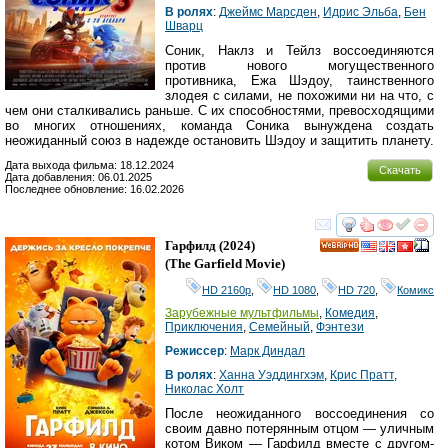
В ролях
:
Джеймс Марсден
,
Идрис Эльба
,
Бен
Шварц
Соник, Наклз и Тейлз воссоединяются
против нового могущественного
противника, Ежа Шэдоу, таинственного
злодея с силами, не похожими ни на что, с
чем они сталкивались раньше. С их способностями, превосходящими
во многих отношениях, команда Соника вынуждена создать
неожиданный союз в надежде остановить Шэдоу и защитить планету.
Дата выхода фильма: 18.12.2024
Скачать
Дата добавления: 06.01.2025
Последнее обновление: 16.02.2026
смотреть
инте
Гарфилд
(2024)
HD
(
The Garfield Movie
)
HD 2160р
,
HD 1080
,
HD 720
,
Комикс
Зарубежные мультфильмы
,
Комедия
,
Приключения
,
Семейный
,
Фэнтези
Режиссер
:
Марк Диндал
В ролях
:
Ханна Уэддингхэм
,
Крис Пратт
,
Николас Холт
После неожиданного воссоединения со
своим давно потерянным отцом — уличным
котом Виком — Гарфилд вместе с другом-