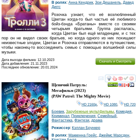
В ролях
:
Анна Кендрик
,
Зои Дешанель
,
Давид
Диггс
Розочка узнает, что её возлюбленный
Цветан когда-то был частью её любимого
бойз-бэнда «Братаны» вместе со своими
четырьмя братьями. Группа распалась,
когда Цветан был ещё младенцем, и с тех
пор он не видел своих братьев, но когда одного из них похищают
неизвестные злодеи, Цветан и Розочка отправляются в путешествие,
чтобы наконец-то воссоединить семью с помощью волшебной силы
музыки.
Дата выхода фильма: 12.10.2023
Скачать и Смотреть
Дата добавления: 21.11.2023
Последнее обновление: 20.01.2024
смотреть
инте
Щенячий Патруль:
Мегафильм
(2023)
(
PAW Patrol: The Mighty Movie
)
HD 2160р
,
HD 1080
,
HD 720
Боевик
,
Зарубежные мультфильмы
,
Комедия
,
Криминал
,
Приключения
,
Семейный
,
Фантастика
,
Фэнтези
,
драма
Режиссер
:
Кэллан Брункер
В ролях
:
Маккенна Грейс
,
Джеймс Марсден
,
Кристен Белл