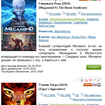
HD
Синдиката Рока
(2024)
(
Megamind Vs The Doom Syndicate
)
HD 2160р
,
HD 1080
,
Про инопланетян
Боевик
,
Зарубежные мультфильмы
,
Комедия
,
Криминал
,
Приключения
,
Семейный
,
Фантастика
Режиссер
:
Эрик Фогель
В ролях
:
Кит Фергюсон
,
Лаура Пост
,
Джош
Бренер
Бывший суперзлодей Мегамозг встал на
путь исправления и получил звание
супергероя. Неожиданно в Метро-Сити
возвращается команда его приспешников — Синдикат рока. Мегамозг
решает не примыкать к злу, а бороться с ним.
Дата выхода фильма: 01.03.2024
Скачать
Дата добавления: 14.07.2024
Последнее обновление: 14.07.2024
смотреть
инте
Ученик Тигра
(2024)
HD
(
Tiger's Apprentice
)
HD 2160р
,
HD 1080
,
3D
,
Про животных
,
Авангард и Сюрреализм
Боевик
,
Зарубежные мультфильмы
,
Комедия
,