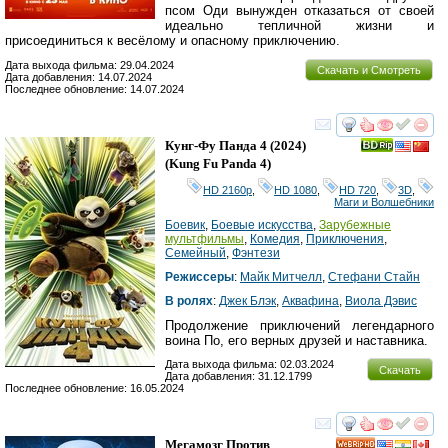
псом Оди вынужден отказаться от своей
идеально тепличной жизни и
присоединиться к весёлому и опасному приключению.
Дата выхода фильма: 29.04.2024
Скачать и Смотреть
Дата добавления: 14.07.2024
Последнее обновление: 14.07.2024
смотреть
инте
Кунг-Фу Панда 4
(2024)
(
Kung Fu Panda 4
)
HD 2160р
,
HD 1080
,
HD 720
,
3D
,
Маги и Волшебники
Боевик
,
Боевые искусства
,
Зарубежные
мультфильмы
,
Комедия
,
Приключения
,
Семейный
,
Фэнтези
Режиссеры
:
Майк Митчелл
,
Стефани Стайн
В ролях
:
Джек Блэк
,
Аквафина
,
Виола Дэвис
Продолжение приключений легендарного
воина По, его верных друзей и наставника.
Дата выхода фильма: 02.03.2024
Скачать
Дата добавления: 31.12.1799
Последнее обновление: 16.05.2024
смотреть
инте
Мегамозг Против