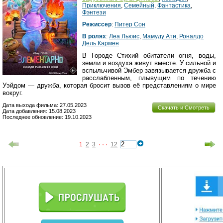
Приключения
,
Семейный
,
Фантастика
,
Фэнтези
Режиссер
:
Питер Сон
В ролях
:
Леа Льюис
,
Мамуду Ати
,
Роналдо
Дель Кармен
В Городе Стихий обитатели огня, воды,
земли и воздуха живут вместе. У сильной и
вспыльчивой Эмбер завязывается дружба с
расслабленным, плывущим по течению
Уэйдом — дружба, которая бросит вызов её представлениям о мире
вокруг.
Дата выхода фильма: 27.05.2023
Скачать и Смотреть
Дата добавления: 15.08.2023
Последнее обновление: 19.10.2023
1
2
3
· · ·
12