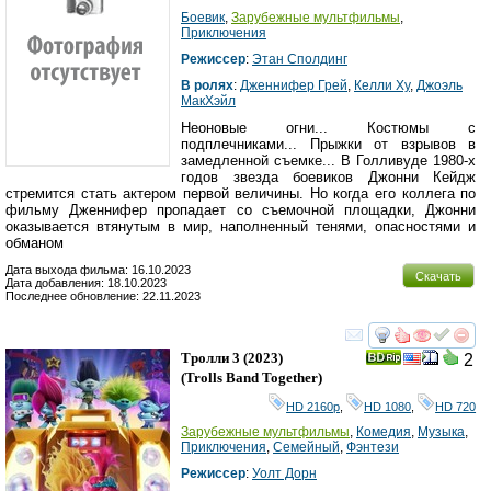
Боевик
,
Зарубежные мультфильмы
,
Приключения
Режиссер
:
Этан Сполдинг
В ролях
:
Дженнифер Грей
,
Келли Ху
,
Джоэль
МакХэйл
Неоновые огни... Костюмы с
подплечниками... Прыжки от взрывов в
замедленной съемке... В Голливуде 1980-х
годов звезда боевиков Джонни Кейдж
стремится стать актером первой величины. Но когда его коллега по
фильму Дженнифер пропадает со съемочной площадки, Джонни
оказывается втянутым в мир, наполненный тенями, опасностями и
обманом
Дата выхода фильма: 16.10.2023
Скачать
Дата добавления: 18.10.2023
Последнее обновление: 22.11.2023
смотреть
инте
Тролли 3
(2023)
2
(
Trolls Band Together
)
HD 2160р
,
HD 1080
,
HD 720
Зарубежные мультфильмы
,
Комедия
,
Музыка
,
Приключения
,
Семейный
,
Фэнтези
Режиссер
:
Уолт Дорн