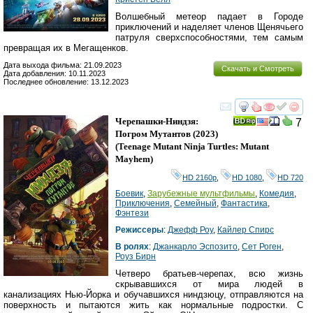
Волшебный метеор падает в Городе
приключений и наделяет членов Щенячьего
патруля сверхспособностями, тем самым
превращая их в Мегащенков.
Дата выхода фильма: 21.09.2023
Скачать и Смотреть
Дата добавления: 10.11.2023
Последнее обновление: 13.12.2023
смотреть
инте
Черепашки-Ниндзя:
7
Погром Мутантов
(2023)
(
Teenage Mutant Ninja Turtles: Mutant
Mayhem
)
HD 2160р
,
HD 1080
,
HD 720
Боевик
,
Зарубежные мультфильмы
,
Комедия
,
Приключения
,
Семейный
,
Фантастика
,
Фэнтези
Режиссеры
:
Джефф Роу
,
Кайлер Спирс
В ролях
:
Джанкарло Эспозито
,
Сет Роген
,
Роуз Бирн
Четверо братьев-черепах, всю жизнь
скрывавшихся от мира людей в
канализациях Нью-Йорка и обучавшихся ниндзюцу, отправляются на
поверхность и пытаются жить как нормальные подростки. С