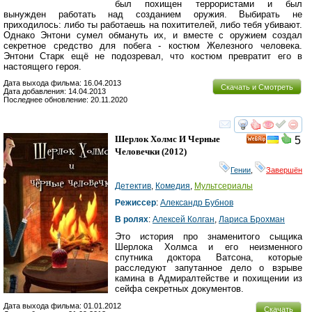
был похищен террористами и был
вынужден работать над созданием оружия. Выбирать не
приходилось: либо ты работаешь на похитителей, либо тебя убивают.
Однако Энтони сумел обмануть их, и вместе с оружием создал
секретное средство для побега - костюм Железного человека.
Энтони Старк ещё не подозревал, что костюм превратит его в
настоящего героя.
Дата выхода фильма: 16.04.2013
Скачать и Смотреть
Дата добавления: 14.04.2013
Последнее обновление: 20.11.2020
смотреть
инте
Шерлок Холмс И Черные
5
Человечки
(2012)
Гении
,
Завершён
Детектив
,
Комедия
,
Мультсериалы
Режиссер
:
Александр Бубнов
В ролях
:
Алексей Колган
,
Лариса Брохман
Это история про знаменитого сыщика
Шерлока Холмса и его неизменного
спутника доктора Ватсона, которые
расследуют запутанное дело о взрыве
камина в Адмиралтействе и похищении из
сейфа секретных документов.
Дата выхода фильма: 01.01.2012
Скачать