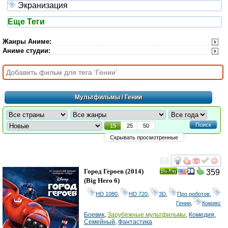
Экранизация
Еще Теги
Жанры Аниме
:
Аниме студии
:
Мультфильмы
/ Гении
Поиск
15
25
50
Скрывать просмотренные
смотреть
инте
Город Героев
(2014)
359
Ray
(
Big Hero 6
)
HD 1080
,
HD 720
,
3D
,
Про роботов
,
Гении
,
Комикс
Боевик
,
Зарубежные мультфильмы
,
Комедия
,
Семейный
,
Фантастика