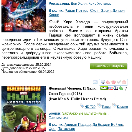
Режиссеры
:
Дон Холл
,
Крис Уильямс
В ролях
:
Райан Поттер
,
Скотт Эдсит
,
Дэниэл
Хенни
Юный Хиро Хамада — прирожденный
изобретатель и гений конструирования
роботов. Вместе со старшим братом
Тадаши они воплощают в жизнь самые
передовые идеи в Техническом университете города будущего Сан-
Франсокио. После серии загадочных событий друзья оказываются в
центре коварного заговора. Отчаявшись, Хиро решает использовать
веселого и добродушного экспериментального робота Бэймакса,
перепрограммировав его в неуязвимую боевую машину.
Дата выхода фильма: 25.10.2014
Скачать и Смотреть
Дата добавления: 22.02.2015
Последнее обновление: 06.04.2022
смотреть
инте
Железный Человек И Халк:
7
Союз Героев
(2013)
(
Iron Man & Hulk: Heroes United
)
HD 720
,
Гении
,
Комикс
Боевик
,
Зарубежные мультфильмы
,
Фантастика
В ролях
:
Адриан Пасдар
,
Ди Брэдли Бейкер
,
Фред Татаскьор