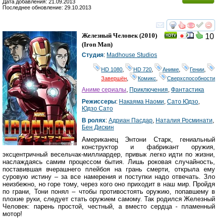
Дата добавления: 21.09.2013
Последнее обновление: 29.10.2013
смотреть
инте
Железный Человек
(2010)
10
(
Iron Man
)
Студия
:
Madhouse Studios
HD 1080
,
HD 720
,
Аниме
,
Гении
,
Завершён
,
Комикс
,
Сверхспособности
Аниме сериалы
,
Приключения
,
Фантастика
Режиссеры
:
Накаяма Наоми
,
Сато Юдзо
,
Юдзо Сато
В ролях
:
Адриан Пасдар
,
Наталия Росминати
,
Бен Дискин
Американец Энтони Старк, гениальный
конструктор и фабрикант оружия,
эксцентричный весельчак-миллиардер, привык легко идти по жизни,
наслаждаясь самим процессом бытия. Лишь роковая случайность,
поставившая вчерашнего плейбоя на грань смерти, открыла ему
суровую истину – за все намерения и поступки надо отвечать. Зло
неизбежно, но горе тому, через кого оно приходит в наш мир. Пройдя
по грани, Тони понял – чтобы противостоять оружию, попавшему в
плохие руки, следует стать оружием самому. Так родился Железный
Человек: парень простой, честный, а вместо сердца - пламенный
мотор!