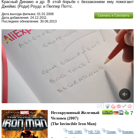
Красный Динамо и др. В этой борьбе с беззаконием ему помогают
Джеймс (Роди) Роудс и Пеппер Поттс.
Дата выхода фильма: 01.01.2008
Скачать и Смотреть
Дата добавления: 24.12.2011
Последнее обновление: 30.06.2013
смотреть
инте
Несокрушимый Железный
7
Ray
Человек
(2007)
(
The Invincible Iron Man
)
HD 1080
,
HD 720
,
Гении
,
Комикс