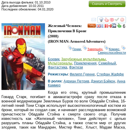
Дата выхода фильма: 01.10.2010
Скачать и Смотреть
Дата добавления: 10.02.2011
Последнее обновление: 04.01.2020
смотреть
инте
Железный Человек:
6
Приключения В Броне
(2008)
(
IRON MAN: Armored Adventures
)
Гении
,
Завершён
,
Комикс
,
Сверхспособности
Боевик
,
Зарубежные мультфильмы
,
Мультсериалы
,
Приключения
,
Семейный
,
Фантастика
,
Фэнтези
Режиссеры
:
Филипп Гуинне
,
Стефан Жаффе
В ролях
:
Адриан Петрив
,
Дэниэл Бэйкон
,
Анна
Каммер
Когда его отец, крупный промышленник
Говард Старк, погибает в авиакатастрофе сразу после отказа в
военной модернизации Земляных Буров по воле Обадайи Стэйна, 16-
летний гений Тони Старк использует высокотехнологичный костюм из
брони, который он создал сам, и начинает расследование возможной
причастности Обадайи Стэйна к смерти своего отца. Получив
известность как «Железный человек», Тони действует с целью
разрушить планы Обадайи Стэйна, а также спасти мир от других
злодеев, таких как Мандарин, Мистер Фикс, Хлыст, Мадам Маска,