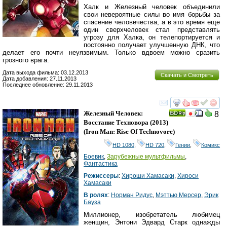
Халк и Железный человек объединили
свои невероятные силы во имя борьбы за
спасение человечества, а в это время еще
один сверхчеловек стал представлять
угрозу для Халка, он телепортируется и
постоянно получает улучшенную ДНК, что
делает его почти неуязвимым. Только вдвоем можно сразить
грозного врага.
Дата выхода фильма: 03.12.2013
Скачать и Смотреть
Дата добавления: 27.11.2013
Последнее обновление: 29.11.2013
смотреть
инте
Железный Человек:
8
Восстание Техновора
(2013)
(
Iron Man: Rise Of Technovore
)
HD 1080
,
HD 720
,
Гении
,
Комикс
Боевик
,
Зарубежные мультфильмы
,
Фантастика
Режиссеры
:
Хироши Хамасаки
,
Хироси
Хамасаки
В ролях
:
Норман Ридус
,
Мэттью Мерсер
,
Эрик
Бауза
Миллионер, изобретатель любимец
женщин, Энтони Эдвард Старк однажды