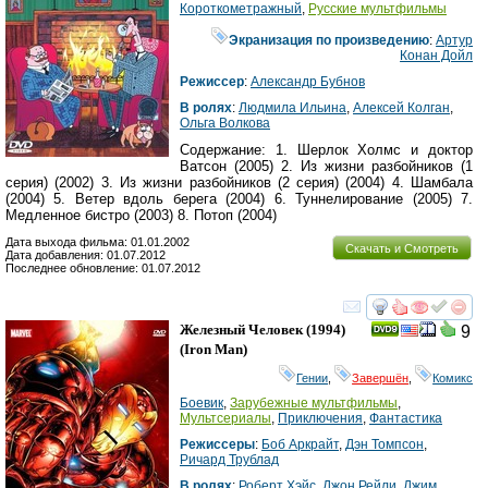
Короткометражный
,
Русские мультфильмы
Экранизация по произведению
:
Артур
Конан Дойл
Режиссер
:
Александр Бубнов
В ролях
:
Людмила Ильина
,
Алексей Колган
,
Ольга Волкова
Содержание: 1. Шерлок Холмс и доктор
Ватсон (2005) 2. Из жизни разбойников (1
серия) (2002) 3. Из жизни разбойников (2 серия) (2004) 4. Шамбала
(2004) 5. Ветер вдоль берега (2004) 6. Туннелирование (2005) 7.
Медленное бистро (2003) 8. Потоп (2004)
Дата выхода фильма: 01.01.2002
Скачать и Смотреть
Дата добавления: 01.07.2012
Последнее обновление: 01.07.2012
смотреть
инте
Железный Человек
(1994)
9
(
Iron Man
)
Гении
,
Завершён
,
Комикс
Боевик
,
Зарубежные мультфильмы
,
Мультсериалы
,
Приключения
,
Фантастика
Режиссеры
:
Боб Аркрайт
,
Дэн Томпсон
,
Ричард Трублад
В ролях
:
Роберт Хэйс
,
Джон Рейли
,
Джим