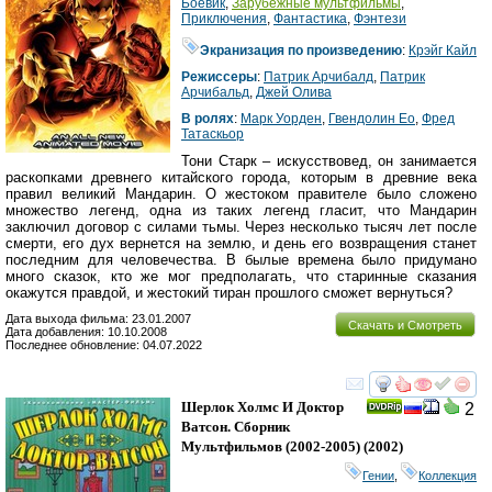
Боевик
,
Зарубежные мультфильмы
,
Приключения
,
Фантастика
,
Фэнтези
Экранизация по произведению
:
Крэйг Кайл
Режиссеры
:
Патрик Арчибалд
,
Патрик
Арчибальд
,
Джей Олива
В ролях
:
Марк Уорден
,
Гвендолин Ео
,
Фред
Татаскьор
Тони Старк – искусствовед, он занимается
раскопками древнего китайского города, которым в древние века
правил великий Мандарин. О жестоком правителе было сложено
множество легенд, одна из таких легенд гласит, что Мандарин
заключил договор с силами тьмы. Через несколько тысяч лет после
смерти, его дух вернется на землю, и день его возвращения станет
последним для человечества. В былые времена было придумано
много сказок, кто же мог предполагать, что старинные сказания
окажутся правдой, и жестокий тиран прошлого сможет вернуться?
Дата выхода фильма: 23.01.2007
Скачать и Смотреть
Дата добавления: 10.10.2008
Последнее обновление: 04.07.2022
смотреть
инте
Шерлок Холмс И Доктор
2
Ватсон. Сборник
Мультфильмов (2002-2005)
(2002)
Гении
,
Коллекция