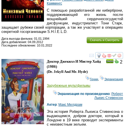
Каммингс
С помощью разработанной им киберброни,
поддерживающей его жизнь после
мощнейшей сердечнососудистой
дисфункции, индустриалист Тони Старк,
защищает рубежи своей корпорации, а так же участвует в операциях
секретной госорганизации S.H.I.E.L.D.
Дата выхода фильма: 01.01.1994
Скачать и Смотреть
Дата добавления: 04.09.2012
Последнее обновление: 10.01.2022
смотреть
инте
Доктор Джекилл И Мистер Хайд
2
(1986)
(
Dr. Jekyll And Mr. Hyde
)
Гении
,
Экранизация
Зарубежные мультфильмы
Экранизация по произведению
:
Роберт
Льюис Стивенсон
Актер
:
Макс Мелдрам
Эта история Роберта Льюиса Стивенсона о
выдающемся, добром докторе, который в
Лондоне в 19 веке проводит эксперименты
с неизвестным зельем.