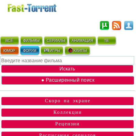
ВСЁ
ФИЛЬМЫ
СЕРИАЛЫ
АНИМАЦИЯ
ТВ
ЮМОР
ФОРУМ
ИГРЫ
КЛИПЫ
● Расширенный поиск
Скоро на экране
Коллекции
Рецензии
Расписание сериалов