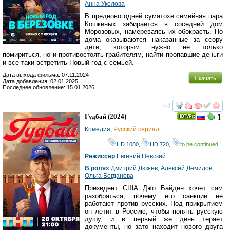
Анна Уколова
В предновогодней суматохе семейная пара
Кошкиных забирается в соседний дом
Морозовых, намереваясь их обокрасть. Но
дома оказываются наказанные за ссору
дети, которым нужно не только
помириться, но и противостоять грабителям, найти пропавшие деньги
и все-таки встретить Новый год с семьей.
Дата выхода фильма: 07.11.2024
Скачать
Дата добавления: 02.01.2025
Последнее обновление: 15.01.2026
смотреть
инте
Гудбай
(2024)
1
Комедия
,
Русский сериал
HD 1080
,
HD 720
,
to be continued...
Режиссер
:
Евгений Невский
В ролях
:
Дмитрий Дюжев
,
Алексей Демидов
,
Ольга Богданова
Президент США Джо Байден хочет сам
разобраться, почему его санкции не
работают против русских. Под прикрытием
он летит в Россию, чтобы понять русскую
душу, и в первый же день теряет
документы, но зато находит нового друга