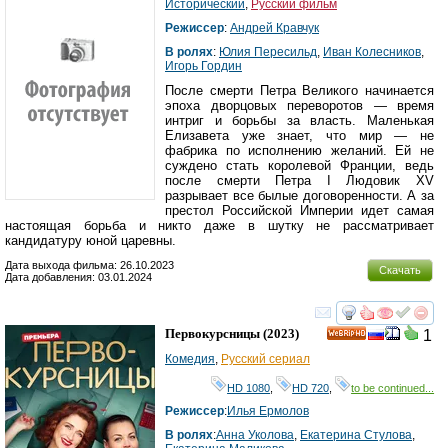
Исторический
,
Русский фильм
Режиссер
:
Андрей Кравчук
В ролях
:
Юлия Пересильд
,
Иван Колесников
,
Игорь Гордин
После смерти Петра Великого начинается
эпоха дворцовых переворотов — время
интриг и борьбы за власть. Маленькая
Елизавета уже знает, что мир — не
фабрика по исполнению желаний. Ей не
суждено стать королевой Франции, ведь
после смерти Петра I Людовик XV
разрывает все былые договоренности. А за
престол Российской Империи идет самая
настоящая борьба и никто даже в шутку не рассматривает
кандидатуру юной царевны.
Дата выхода фильма: 26.10.2023
Скачать
Дата добавления: 03.01.2024
смотреть
инте
Первокурсницы
(2023)
1
HD
Комедия
,
Русский сериал
HD 1080
,
HD 720
,
to be continued...
Режиссер
:
Илья Ермолов
В ролях
:
Анна Уколова
,
Екатерина Стулова
,