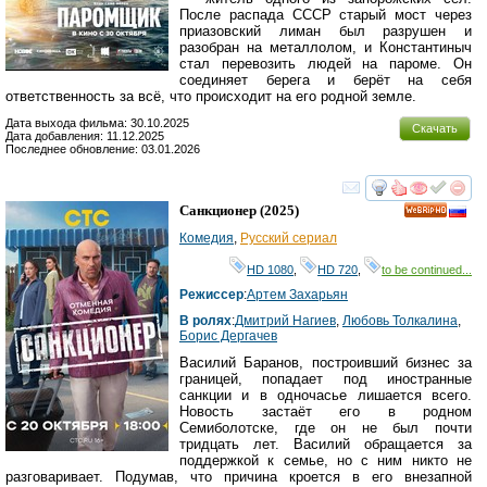
После распада СССР старый мост через
приазовский лиман был разрушен и
разобран на металлолом, и Константиныч
стал перевозить людей на пароме. Он
соединяет берега и берёт на себя
ответственность за всё, что происходит на его родной земле.
Дата выхода фильма: 30.10.2025
Скачать
Дата добавления: 11.12.2025
Последнее обновление: 03.01.2026
смотреть
инте
Санкционер
(2025)
HD
Комедия
,
Русский сериал
HD 1080
,
HD 720
,
to be continued...
Режиссер
:
Артем Захарьян
В ролях
:
Дмитрий Нагиев
,
Любовь Толкалина
,
Борис Дергачев
Василий Баранов, построивший бизнес за
границей, попадает под иностранные
санкции и в одночасье лишается всего.
Новость застаёт его в родном
Семиболотске, где он не был почти
тридцать лет. Василий обращается за
поддержкой к семье, но с ним никто не
разговаривает. Подумав, что причина кроется в его внезапной