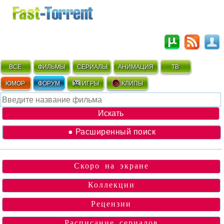
ВСЁ
ФИЛЬМЫ
СЕРИАЛЫ
АНИМАЦИЯ
ТВ
ЮМОР
ФОРУМ
ИГРЫ
КЛИПЫ
● Расширенный поиск
Скоро на экране
Коллекции
Рецензии
Расписание сериалов