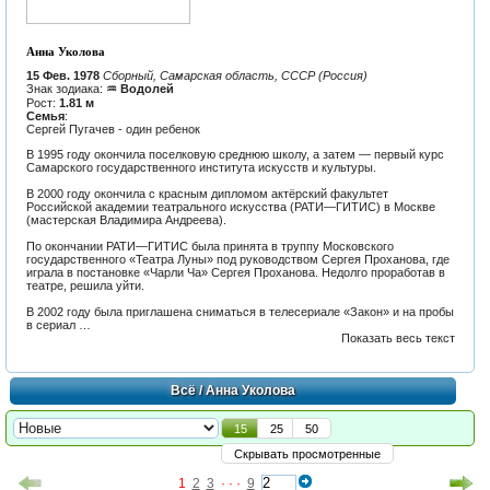
Анна Уколова
15 Фев. 1978
Сборный, Самарская область, СССР (Россия)
Знак зодиака:
♒ Водолей
Рост:
1.81 м
Семья
:
Сергей Пугачев - один ребенок
В 1995 году окончила поселковую среднюю школу, а затем — первый курс
Самарского государственного института искусств и культуры.
В 2000 году окончила с красным дипломом актёрский факультет
Российской академии театрального искусства (РАТИ—ГИТИС) в Москве
(мастерская Владимира Андреева).
По окончании РАТИ—ГИТИС была принята в труппу Московского
государственного «Театра Луны» под руководством Сергея Проханова, где
играла в постановке «Чарли Ча» Сергея Проханова. Недолго проработав в
театре, решила уйти.
В 2002 году была приглашена сниматься в телесериале «Закон» и на пробы
в сериал …
Показать весь текст
Всё
/ Анна Уколова
15
25
50
Скрывать просмотренные
1
2
3
· · ·
9