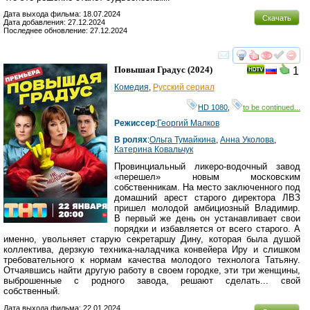
Дата выхода фильма: 18.07.2024
Скачать
Дата добавления: 27.12.2024
Последнее обновление: 27.12.2024
смотреть
инте
Повышая Градус
(2024)
1
Комедия
,
Русский сериал
HD 1080
,
to be continued...
Режиссер
:
Георгий Малков
В ролях
:
Ольга Тумайкина
,
Анна Уколова
,
Катерина Ковальчук
Провинциальный ликеро-водочный завод
«перешел» новым московским
собственникам. На место заключенного под
домашний арест старого директора ЛВЗ
пришел молодой амбициозный Владимир.
В первый же день он устанавливает свои
порядки и избавляется от всего старого. А
именно, увольняет старую секретаршу Дину, которая была душой
коллектива, дерзкую техника-наладчика конвейера Иру и слишком
требовательного к нормам качества молодого технолога Татьяну.
Отчаявшись найти другую работу в своем городке, эти три женщины,
выброшенные с родного завода, решают сделать... свой
собственный.
Дата выхода фильма: 22.01.2024