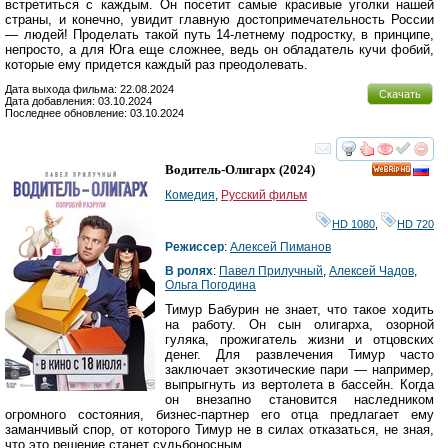
встретиться с каждым. Он посетит самые красивые уголки нашей
страны, и конечно, увидит главную достопримечательность России
— людей! Проделать такой путь 14-летнему подростку, в принципе,
непросто, а для Юга еще сложнее, ведь он обладатель кучи фобий,
которые ему придется каждый раз преодолевать.
Дата выхода фильма: 22.08.2024
Скачать
Дата добавления: 03.10.2024
Последнее обновление: 03.10.2024
смотреть
инте
Водитель-Олигарх
(2024)
HD
Комедия
,
Русский фильм
HD 1080
,
HD 720
Режиссер
:
Алексей Пиманов
В ролях
:
Павел Прилучный
,
Алексей Чадов
,
Ольга Погодина
Тимур Бабурин не знает, что такое ходить
на работу. Он сын олигарха, озорной
гуляка, прожигатель жизни и отцовских
денег. Для развлечения Тимур часто
заключает экзотические пари — например,
выпрыгнуть из вертолета в бассейн. Когда
он внезапно становится наследником
огромного состояния, бизнес-партнер его отца предлагает ему
заманчивый спор, от которого Тимур не в силах отказаться, не зная,
что это решение станет судьбоносным.