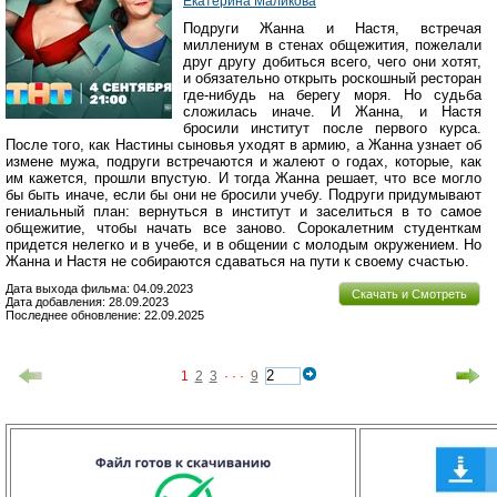
Екатерина Маликова
Подруги Жанна и Настя, встречая
миллениум в стенах общежития, пожелали
друг другу добиться всего, чего они хотят,
и обязательно открыть роскошный ресторан
где-нибудь на берегу моря. Но судьба
сложилась иначе. И Жанна, и Настя
бросили институт после первого курса.
После того, как Настины сыновья уходят в армию, а Жанна узнает об
измене мужа, подруги встречаются и жалеют о годах, которые, как
им кажется, прошли впустую. И тогда Жанна решает, что все могло
бы быть иначе, если бы они не бросили учебу. Подруги придумывают
гениальный план: вернуться в институт и заселиться в то самое
общежитие, чтобы начать все заново. Сорокалетним студенткам
придется нелегко и в учебе, и в общении с молодым окружением. Но
Жанна и Настя не собираются сдаваться на пути к своему счастью.
Дата выхода фильма: 04.09.2023
Скачать и Смотреть
Дата добавления: 28.09.2023
Последнее обновление: 22.09.2025
1
2
3
· · ·
9