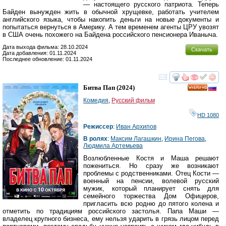
— настоящего русского патриота. Теперь
Байден вынужден жить в обычной хрущевке, работать учителем
английского языка, чтобы накопить деньги на новые документы и
попытаться вернуться в Америку. А тем временем агенты ЦРУ увозят
в США очень похожего на Байдена российского пенсионера Иваныча.
Дата выхода фильма: 28.10.2024
Скачать
Дата добавления: 01.11.2024
Последнее обновление: 01.11.2024
смотреть
инте
Битва Пап
(2024)
HD
Комедия
,
Русский фильм
HD 1080
Режиссер
:
Иван Архипов
В ролях
:
Максим Лагашкин
,
Ирина Пегова
,
Людмила Артемьева
Возлюбленные Костя и Маша решают
пожениться. Но сразу же возникают
проблемы с родственниками. Отец Кости —
военный на пенсии, волевой русский
мужик, который планирует снять для
семейного торжества Дом Офицеров,
пригласить всю родню до пятого колена и
отметить по традициям российского застолья. Папа Маши —
владелец крупного бизнеса, ему нельзя ударить в грязь лицом перед