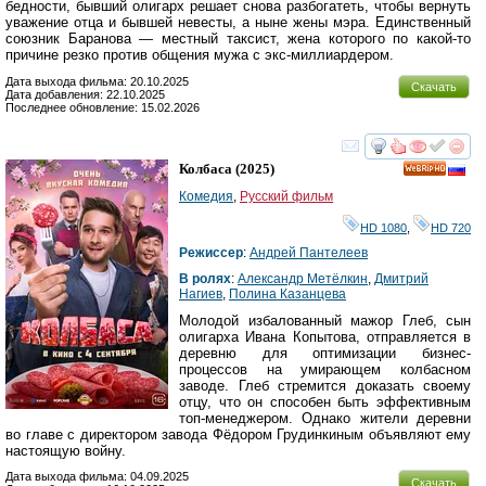
бедности, бывший олигарх решает снова разбогатеть, чтобы вернуть
уважение отца и бывшей невесты, а ныне жены мэра. Единственный
союзник Баранова — местный таксист, жена которого по какой-то
причине резко против общения мужа с экс-миллиардером.
Дата выхода фильма: 20.10.2025
Скачать
Дата добавления: 22.10.2025
Последнее обновление: 15.02.2026
смотреть
инте
Колбаса
(2025)
HD
Комедия
,
Русский фильм
HD 1080
,
HD 720
Режиссер
:
Андрей Пантелеев
В ролях
:
Александр Метёлкин
,
Дмитрий
Нагиев
,
Полина Казанцева
Молодой избалованный мажор Глеб, сын
олигарха Ивана Копытова, отправляется в
деревню для оптимизации бизнес-
процессов на умирающем колбасном
заводе. Глеб стремится доказать своему
отцу, что он способен быть эффективным
топ-менеджером. Однако жители деревни
во главе с директором завода Фёдором Грудинкиным объявляют ему
настоящую войну.
Дата выхода фильма: 04.09.2025
Скачать