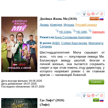
смотреть
инте
Двойная Жизнь Ми
(2026)
HD
Драма
,
Комедия
,
Музыка
,
Русский сериал
HD 2160р
,
HD 1080
,
Завершён
Режиссер
:
Анна Соловьева-Карпович
В ролях
:
ДАВА
,
София Каштанова
,
Маргарита
Силаева
Шестнадцатилетняя Мила скрывает от
всех, что она — популярная певица Ми.
Балансируя между школой, блогом и
личной жизнью, она пытается сохранить
секрет и при этом помочь отцу-директору, у
которого назревает роман с ее главным
врагом — чиновницей Анжелой.
Дата выхода фильма: 04.06.2026
Скачать
Дата добавления: 09.07.2026
Последнее обновление: 09.07.2026
смотреть
инте
Где Лифт?
(2026)
(
Лифт
)