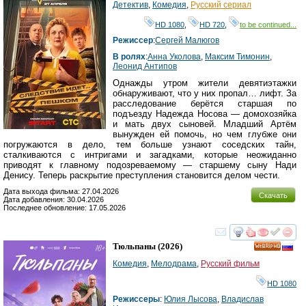
Детектив
,
Комедия
,
Русский сериал
HD 1080
,
HD 720
,
to be continued...
Режиссер
:
Сергей Малюгов
В ролях
:
Анна Уколова
,
Максим Тимонин
,
Леонид Антипов
Однажды утром жители девятиэтажки
обнаруживают, что у них пропал… лифт. За
расследование берётся старшая по
подъезду Надежда Носова — домохозяйка
и мать двух сыновей. Младший Артём
вынужден ей помочь, но чем глубже они
погружаются в дело, тем больше узнают соседских тайн,
сталкиваются с интригами и загадками, которые неожиданно
приводят к главному подозреваемому — старшему сыну Нади
Денису. Теперь раскрытие преступления становится делом чести.
Дата выхода фильма: 27.04.2026
Скачать
Дата добавления: 30.04.2026
Последнее обновление: 17.05.2026
смотреть
инте
Тюльпаны
(2026)
HD
Комедия
,
Мелодрама
,
Русский фильм
HD 1080
Режиссеры
:
Юлия Лысова
,
Владислав