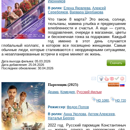
Иконников
В ролях
:
Елена Яковлева
,
Алексей
Серебряков
,
Варвара Щербакова
Что такое 8 марта? Это весна, солнце,
тюльпаны, мамина улыбка и предвкушение
влюбленности и счастья. А еще — суета,
поздравления, очереди в магазинах, цветы
и бесконечная гонка за подарками. Каждый
год именно в этот день случается
глобальный коллапс, в котором все посвящено женщинам. Самые
обычные люди, которые сталкиваются с неординарными ситуациями,
а незапланированные встречи в корне меняют их жизнь.
Дата выхода фильма: 05.03.2026
Скачать
Дата добавления: 25.04.2026
Последнее обновление: 30.04.2026
смотреть
инте
Паромщик
(2025)
HD
Драма
,
Комедия
,
Русский фильм
HD 1080
,
HD 720
Режиссер
:
Федор Попов
В ролях
:
Анна Уколова
,
Артем Алексеев
,
Наталья Бергер
2022 год. Русский паромщик Константиныч
— житель одного из запорожских сёл.