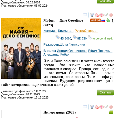
Скачать
Дата добавления: 08.02.2024
Последнее обновление: 08.02.2024
смотреть
инте
Мафия — Дело Семейное
1
HD
(2023)
Комедия
,
Криминал
,
Русский сериал
HD 1080
,
HD 720
,
to be continued...
Режиссер
:
Шота Гамисония
В ролях
:
Ингрид Олеринская
,
Ефим Петрунин
,
Александр Робак
Яна и Паша влюблены и хотят быть вместе
всегда. Это значит, что влюблённые
готовятся к свадьбе. Правда, есть одно но
— это семья. Со стороны Яны — семья
мошенников, со стороны Паши — офицер
полиции. Будущим родственникам нужно
найти компромисс ради счастья своих детей.
Дата выхода фильма: 27.11.2023
Скачать
Дата добавления: 28.11.2023
Последнее обновление: 16.12.2023
смотреть
инте
Императрицы
(2023)