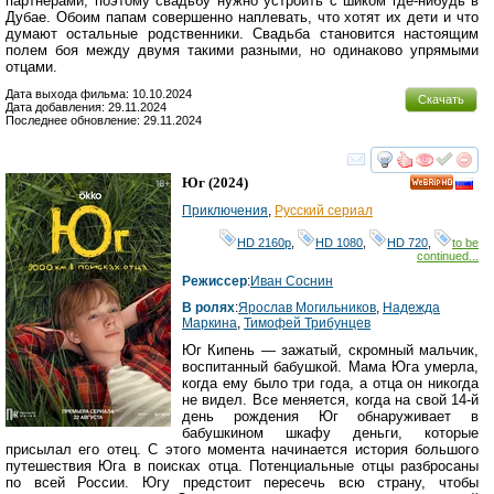
партнерами, поэтому свадьбу нужно устроить с шиком где-нибудь в
Дубае. Обоим папам совершенно наплевать, что хотят их дети и что
думают остальные родственники. Свадьба становится настоящим
полем боя между двумя такими разными, но одинаково упрямыми
отцами.
Дата выхода фильма: 10.10.2024
Скачать
Дата добавления: 29.11.2024
Последнее обновление: 29.11.2024
смотреть
инте
Юг
(2024)
HD
Приключения
,
Русский сериал
HD 2160р
,
HD 1080
,
HD 720
,
to be
continued...
Режиссер
:
Иван Соснин
В ролях
:
Ярослав Могильников
,
Надежда
Маркина
,
Тимофей Трибунцев
Юг Кипень — зажатый, скромный мальчик,
воспитанный бабушкой. Мама Юга умерла,
когда ему было три года, а отца он никогда
не видел. Все меняется, когда на свой 14-й
день рождения Юг обнаруживает в
бабушкином шкафу деньги, которые
присылал его отец. С этого момента начинается история большого
путешествия Юга в поисках отца. Потенциальные отцы разбросаны
по всей России. Югу предстоит пересечь всю страну, чтобы