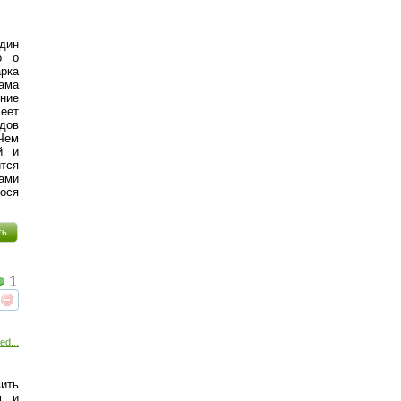
один
о о
рка
сама
ние
леет
дов
Чем
̆ и
ится
ами
гося
ть
1
реть
интересует
ed...
ить
м и