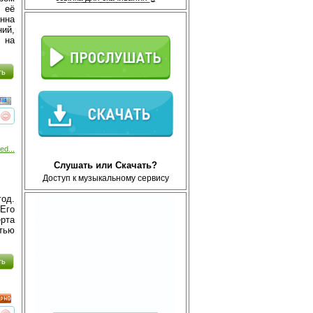
 её
нна
ий,
 на
ть
реть
интересует
ed...
Слушать или Скачать?
Доступ к музыкальному сервису
год.
 Его
ерта
тью
ть