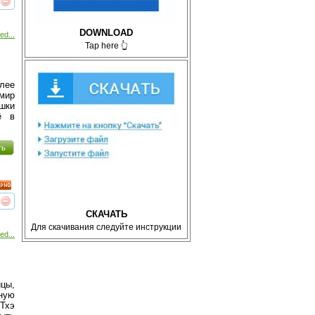
реть
интересует
DOWNLOAD
ed...
Tap here 👆
лее
мир
шки
̈ в
ть
реть
интересует
СКАЧАТЬ
Для скачивания следуйте инструкции
ed...
цы,
тную
 Тхэ