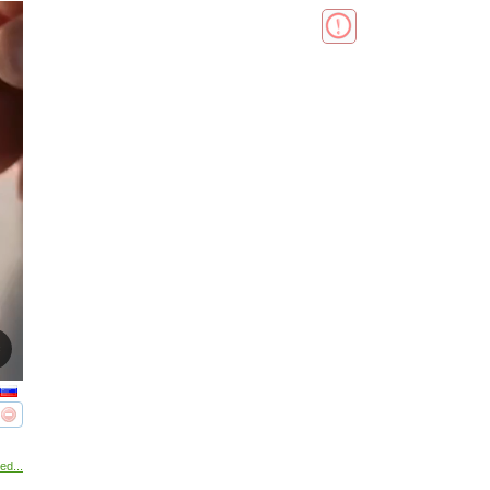
реть
интересует
ed...