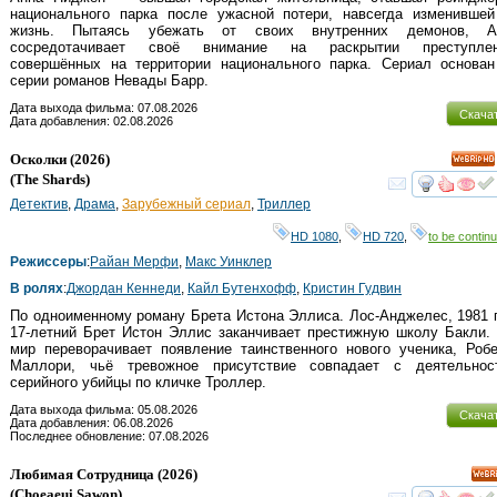
национального парка после ужасной потери, навсегда изменившей
жизнь. Пытаясь убежать от своих внутренних демонов, А
сосредотачивает своё внимание на раскрытии преступлен
совершённых на территории национального парка. Сериал основан
серии романов Невады Барр.
Дата выхода фильма: 07.08.2026
Скача
Дата добавления: 02.08.2026
Осколки
(2026)
HD
(
The Shards
)
смот
Детектив
,
Драма
,
Зарубежный сериал
,
Триллер
HD 1080
,
HD 720
,
to be continu
Режиссеры
:
Райан Мерфи
,
Макс Уинклер
В ролях
:
Джордан Кеннеди
,
Кайл Бутенхофф
,
Кристин Гудвин
По одноименному роману Брета Истона Эллиса. Лос-Анджелес, 1981 
17-летний Брет Истон Эллис заканчивает престижную школу Бакли.
мир переворачивает появление таинственного нового ученика, Роб
Маллори, чьё тревожное присутствие совпадает с деятельнос
серийного убийцы по кличке Троллер.
Дата выхода фильма: 05.08.2026
Скача
Дата добавления: 06.08.2026
Последнее обновление: 07.08.2026
Любимая Сотрудница
(2026)
HD
(
Choeaeui Sawon
)