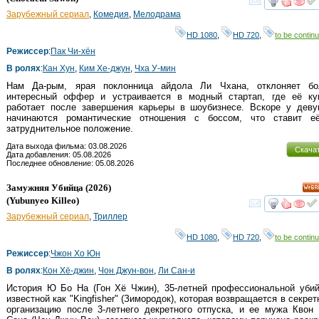
смот
Зарубежный сериал
,
Комедия
,
Мелодрама
HD 1080
,
HD 720
,
to be continu
Режиссер
:
Пак Чи-хён
В ролях
:
Кан Хун
,
Ким Хе-джун
,
Чха У-мин
Нам Да-рым, ярая поклонница айдола Ли Чхана, отклоняет бо
интересный оффер и устраивается в модный стартап, где её ку
работает после завершения карьеры в шоубизнесе. Вскоре у деву
начинаются романтические отношения с боссом, что ставит ее
затруднительное положение.
Дата выхода фильма: 03.08.2026
Скача
Дата добавления: 05.08.2026
Последнее обновление: 05.08.2026
Замужняя Убийца
(2026)
HD
(
Yubunyeo Killeo
)
смот
Зарубежный сериал
,
Триллер
HD 1080
,
HD 720
,
to be continu
Режиссер
:
Чжон Хо Юн
В ролях
:
Кон Хё-джин
,
Чон Джун-вон
,
Ли Сан-и
История Ю Бо На (Гон Хё Чжин), 35-летней профессиональной убий
известной как "Kingfisher" (Зимородок), которая возвращается в секре
организацию после 3-летнего декретного отпуска, и ее мужа Квон