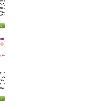
рыть
тив,
есть
йцу,
мой
ть
реть
интересует
ршён
т в
стро
обы
у, и
̆ная
ть