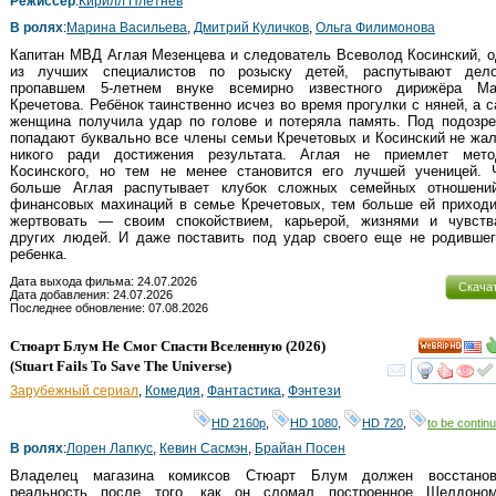
Режиссер
:
Кирилл Плетнёв
В ролях
:
Марина Васильева
,
Дмитрий Куличков
,
Ольга Филимонова
Капитан МВД Аглая Мезенцева и следователь Всеволод Косинский, 
из лучших специалистов по розыску детей, распутывают дел
пропавшем 5-летнем внуке всемирно известного дирижёра Ма
Кречетова. Ребёнок таинственно исчез во время прогулки с няней, а 
женщина получила удар по голове и потеряла память. Под подозре
попадают буквально все члены семьи Кречетовых и Косинский не жа
никого ради достижения результата. Аглая не приемлет мето
Косинского, но тем не менее становится его лучшей ученицей. 
больше Аглая распутывает клубок сложных семейных отношении
финансовых махинаций в семье Кречетовых, тем больше ей приход
жертвовать — своим спокойствием, карьерой, жизнями и чувств
других людей. И даже поставить под удар своего еще не родивше
ребенка.
Дата выхода фильма: 24.07.2026
Скача
Дата добавления: 24.07.2026
Последнее обновление: 07.08.2026
Стюарт Блум Не Смог Спасти Вселенную
(2026)
HD
(
Stuart Fails To Save The Universe
)
смот
Зарубежный сериал
,
Комедия
,
Фантастика
,
Фэнтези
HD 2160р
,
HD 1080
,
HD 720
,
to be continu
В ролях
:
Лорен Лапкус
,
Кевин Сасмэн
,
Брайан Посен
Владелец магазина комиксов Стюарт Блум должен восстанов
реальность после того, как он сломал построенное Шелдоно