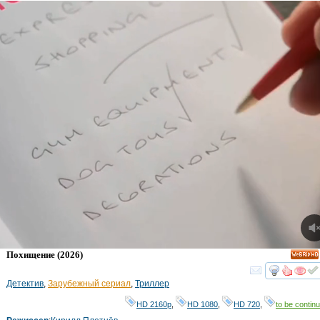
Похищение
(2026)
HD
смот
Детектив
,
Зарубежный сериал
,
Триллер
HD 2160р
,
HD 1080
,
HD 720
,
to be continu