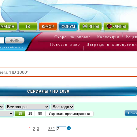
ИМАЦИЯ
ТВ
ЮМОР
ФОРУМ
ИГРЫ
КЛИПЫ
Скоро на экране
Коллекции
Реце
Новости кино
Награды и кинопремии
иренный поиск
СЕРИАЛЫ
/ HD 1080
Поис
15
25
50
Скрывать просмотренные
1
2
3
· · ·
382