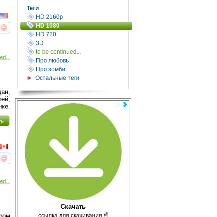
Теги
HD 2160р
HD 1080
реть
интересует
HD 720
3D
to be continued...
ed...
Про любовь
Про зомби
Остальные теги
ан,
й,
нке.
ть
реть
интересует
ed...
Скачать
с̲с̲ы̲л̲к̲а̲ ̲д̲л̲я̲ ̲с̲к̲а̲ч̲и̲в̲а̲н̲и̲я̲ ☝
ром