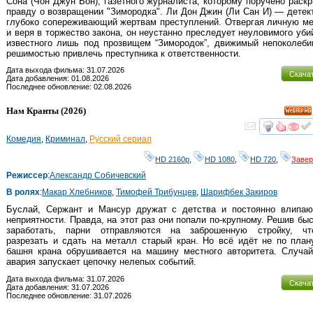
Сона (Чон Джун Вон), газетного журналиста, которому поручено раск
правду о возвращении "Зимородка". Ли Дон Джин (Ли Сан И) — детек
глубоко сопереживающий жертвам преступлений. Отвергая личную м
и веря в торжество закона, он неустанно преследует неуловимого уби
известного лишь под прозвищем “Зимородок”, движимый непоколеби
решимостью привлечь преступника к ответственности.
Дата выхода фильма: 31.07.2026
Скача
Дата добавления: 01.08.2026
Последнее обновление: 02.08.2026
Нам Кранты
(2026)
HD
смот
Комедия
,
Криминал
,
Русский сериал
HD 2160р
,
HD 1080
,
HD 720
,
Заве
Режиссер
:
Александр Собичевский
В ролях
:
Макар Хлебников
,
Тимофей Трибунцев
,
Шарифбек Закиров
Буслай, Сержант и Мансур дружат с детства и постоянно влипаю
неприятности. Правда, на этот раз они попали по-крупному. Решив бы
заработать, парни отправляются на заброшенную стройку, чт
разрезать и сдать на металл старый кран. Но всё идёт не по план
башня крана обрушивается на машину местного авторитета. Случаи
авария запускает цепочку нелепых событий.
Дата выхода фильма: 31.07.2026
Скача
Дата добавления: 31.07.2026
Последнее обновление: 31.07.2026