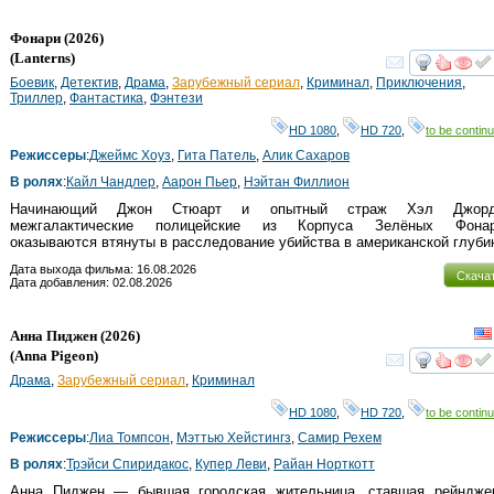
Фонари
(2026)
(
Lanterns
)
смот
Боевик
,
Детектив
,
Драма
,
Зарубежный сериал
,
Криминал
,
Приключения
,
Триллер
,
Фантастика
,
Фэнтези
HD 1080
,
HD 720
,
to be continu
Режиссеры
:
Джеймс Хоуз
,
Гита Патель
,
Алик Сахаров
В ролях
:
Кайл Чандлер
,
Аарон Пьер
,
Нэйтан Филлион
Начинающий Джон Стюарт и опытный страж Хэл Джорд
межгалактические полицейские из Корпуса Зелёных Фонаре
оказываются втянуты в расследование убийства в американской глуби
Дата выхода фильма: 16.08.2026
Скача
Дата добавления: 02.08.2026
Анна Пиджен
(2026)
(
Anna Pigeon
)
смот
Драма
,
Зарубежный сериал
,
Криминал
HD 1080
,
HD 720
,
to be continu
Режиссеры
:
Лиа Томпсон
,
Мэттью Хейстингз
,
Самир Рехем
В ролях
:
Трэйси Спиридакос
,
Купер Леви
,
Райан Норткотт
Анна Пиджен — бывшая городская жительница, ставшая рейндже