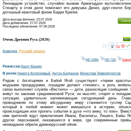
Леонардом устройство, случайно вызвав Армагеддон мультивселенн
Стюарту в этом деле помогают его девушка Дениз, друг-геолог Бе
дотошный квантовый физик Барри Крипке.
Дата выхода фильма: 23.07.2026
Скача
Дата добавления: 27.07.2026
Последнее обновление: 07.08.2026
Очень Древняя Русь
(2026)
смот
Комедия
,
Русский сериал
HD 1080
,
HD 720
,
Заве
Режиссер
:
Ашот Кещян
В ролях
:
Никита Кологривый
,
Антон Богданов
,
Вячеслав Тимербулатов
Рядом с богатырями и Бабой Ягой существуют «терем красоты
модными процедурами, лошадям делают «тюнинг», а роль мобильн
связи выполняет служба «Вестило» — дети, разносящие сообщения.
живут по законам средневековой Руси, но мыслят, спорят и попада
ситуации, удивительно напоминающие сегодняшний день. Глав
проводником по этому абсурдному миру становится гусляр Сад
который в любой момент может вмешаться в историю, объясн
происходящее или пропеть события в духе «что вижу, то пою». Вмес
ним зрителей ждут приключения Ивана, Василисы, Лешего, Бабы Я
других персонажей, оказавшихся в мире, где современные привы
неожиданно обрели древнерусский облик.