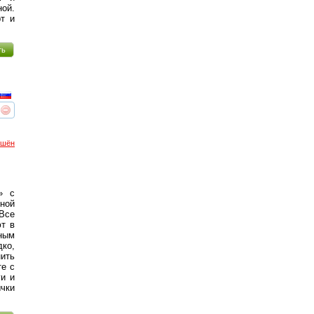
ой.
рт и
ть
реть
интересует
ршён
» с
ой
 Все
ют в
ным
ко,
ить
те с
ги и
чки