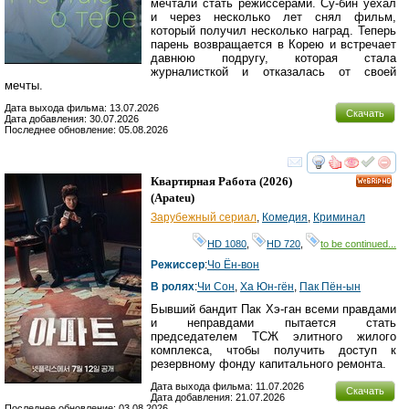
мечтали стать режиссёрами. Су-бин уехал
и через несколько лет снял фильм,
который получил несколько наград. Теперь
парень возвращается в Корею и встречает
давнюю подругу, которая стала
журналисткой и отказалась от своей
мечты.
Дата выхода фильма: 13.07.2026
Скачать
Дата добавления: 30.07.2026
Последнее обновление: 05.08.2026
смотреть
инте
Квартирная Работа
(2026)
HD
(
Apateu
)
Зарубежный сериал
,
Комедия
,
Криминал
HD 1080
,
HD 720
,
to be continued...
Режиссер
:
Чо Ён-вон
В ролях
:
Чи Сон
,
Ха Юн-гён
,
Пак Пён-ын
Бывший бандит Пак Хэ-ган всеми правдами
и неправдами пытается стать
председателем ТСЖ элитного жилого
комплекса, чтобы получить доступ к
резервному фонду капитального ремонта.
Дата выхода фильма: 11.07.2026
Скачать
Дата добавления: 21.07.2026
Последнее обновление: 03.08.2026