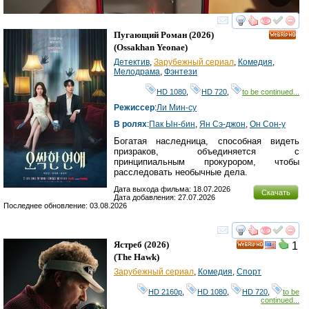
смотреть
инте
Пугающий Роман
(2026)
HD
(
Ossakhan Yeonae
)
Детектив
,
Зарубежный сериал
,
Комедия
,
Мелодрама
,
Фэнтези
HD 1080
,
HD 720
,
to be continued...
Режиссер
:
Ли Мин-су
В ролях
:
Пак Ын-бин
,
Ян Сэ-джон
,
Он Сон-у
Богатая наследница, способная видеть
призраков, объединяется с
принципиальным прокурором, чтобы
расследовать необычные дела.
Дата выхода фильма: 18.07.2026
Скачать
Дата добавления: 27.07.2026
Последнее обновление: 03.08.2026
смотреть
инте
Ястреб
(2026)
1
HD
(
The Hawk
)
Зарубежный сериал
,
Комедия
,
Спорт
HD 2160р
,
HD 1080
,
HD 720
,
to be
continued...