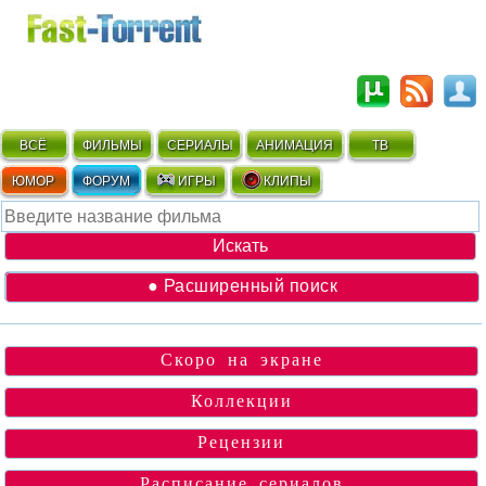
ВСЁ
ФИЛЬМЫ
СЕРИАЛЫ
АНИМАЦИЯ
ТВ
ЮМОР
ФОРУМ
ИГРЫ
КЛИПЫ
● Расширенный поиск
Скоро на экране
Коллекции
Рецензии
Расписание сериалов