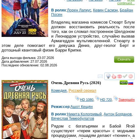
continued...
В ролях
:
Лорен Лапкус
,
Кевин Сасмэн
,
Брайан
Посен
Владелец магазина комиксов Стюарт Блум
должен восстановить реальность после
того, как он сломал построенное Шелдоном
и Леонардом устройство, случайно вызвав
Армагеддон мультивселенной. Стюарту в
этом деле помогают его девушка Дениз, друг-геолог Берт и
дотошный квантовый физик Барри Крипке.
Дата выхода фильма: 23.07.2026
Скачать
Дата добавления: 27.07.2026
Последнее обновление: 02.08.2026
смотреть
инте
Очень Древняя Русь
(2026)
Комедия
,
Русский сериал
HD 1080
,
HD 720
,
Завершён
Режиссер
:
Ашот Кещян
В ролях
:
Никита Кологривый
,
Антон Богданов
,
Вячеслав Тимербулатов
Рядом с богатырями и Бабой Ягой
существуют «терем красоты» с модными
процедурами, лошадям делают «тюнинг», а