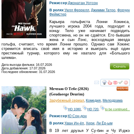
Режиссер
:
Джонатан Уотсон
В ролях
:
Уилл Феррелл
,
Джимми Татро
,
Форчун
Феймстер
Карьера гольфиста Лонни Хокинса,
лучшего игрока 2004 года, подходит к
концу. Тело уже начинает подводить
спортсмена, но он не сдаётся. Его бывшая
жена и сын Лэнс, восходящая звезда
гольфа, считают, что время Лонни прошло. Однако сам Хокинс
стремится вписать своё имя в историю и выиграть ещё один
престижный турнир, которого ему не хватало для «Большого
шлема».
Дата выхода фильма: 16.07.2026
Скачать
Дата добавления: 17.07.2026
Последнее обновление: 31.07.2026
смотреть
инте
Мечтаю О Тебе
(2026)
HD
(
Geudaeege Deurim
)
Зарубежный сериал
,
Комедия
,
Мелодрама
HD 1080
,
HD 720
,
to be continued...
Режиссер
:
Ю Сон-дон
В ролях
:
Хван Ин-ёп
,
Хери
,
Ли Ёр-ым
В 19 лет друзья У Су-бин и Чу И-джэ