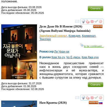
положение.
Дата выхода фильма: 03.08.2026
Скачать
Дата добавления: 05.08.2026
Последнее обновление: 05.08.2026
смотреть
инте
Дело Даже Не В Измене
(2026)
HD
(
Jigeum Bullyuni Munjega Animnida
)
Зарубежный сериал
,
Комедия
,
Криминал
,
Триллер
to be continued...
Режиссер
:
Ли Чхан-хи
В ролях
:
Ким Хе-су
,
Чо Ё-джон
,
Ким Джи-хун
Неожиданное происшествие привносит
хаос в жизнь двух соседских семей —
инфлюэнсерши и её мужа-актёра, и
женщины-дерматолога, которая сражается
с бывшим супругом за опеку над дочерью.
Дата выхода фильма: 31.07.2026
Скачать
Дата добавления: 01.08.2026
Последнее обновление: 02.08.2026
смотреть
инте
Нам Кранты
(2026)
HD