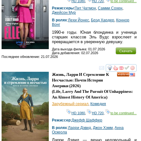
HD 1080
,
HD 720
,
to be continued...
Режиссеры
:
Пит Чатмон
,
Самми Cохен
,
Джейсон Мур
В ролях
:
Леxи Йонес
,
Брэд Хардер
,
Коннор
Вонг
1990-е годы. Юная блондинка и ученица
старших классов Эль Вудс взрослеет и
превращается в уверенную девушку.
Дата выхода фильма: 01.07.2026
Скачать
Дата добавления: 02.07.2026
Последнее обновление: 21.07.2026
смотреть
инте
Жизнь, Ларри И Стремление К
HD
Несчастью: Почти История
Америки
(2026)
(
Life, Larry And The Pursuit Of Unhappiness:
An Almost History Of America
)
Зарубежный сериал
,
Комедия
HD 1080
,
HD 720
,
to be continued...
Режиссер
:
Джефф Шаффер
В ролях
:
Ларри Дэвид
,
Джон Хэмм
,
Анна
Оскеола
Ларри Дэвид — вечно недовольный и