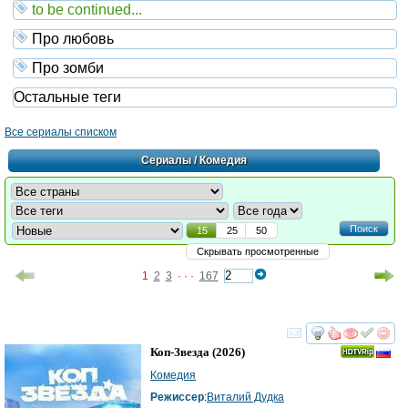
to be continued...
Про любовь
Про зомби
Остальные теги
Все сериалы списком
Сериалы
/ Комедия
Поиск
15
25
50
Скрывать просмотренные
1
2
3
· · ·
167
смотреть
инте
Коп-Звезда
(2026)
Комедия
Режиссер
:
Виталий Дудка