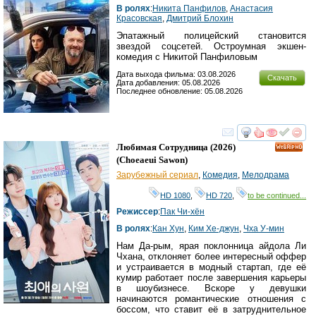
В ролях
:
Никита Панфилов
,
Анастасия
Красовская
,
Дмитрий Блохин
Эпатажный полицейский становится
звездой соцсетей. Остроумная экшен-
комедия с Никитой Панфиловым
Дата выхода фильма: 03.08.2026
Скачать
Дата добавления: 05.08.2026
Последнее обновление: 05.08.2026
смотреть
инте
Любимая Сотрудница
(2026)
HD
(
Choeaeui Sawon
)
Зарубежный сериал
,
Комедия
,
Мелодрама
HD 1080
,
HD 720
,
to be continued...
Режиссер
:
Пак Чи-хён
В ролях
:
Кан Хун
,
Ким Хе-джун
,
Чха У-мин
Нам Да-рым, ярая поклонница айдола Ли
Чхана, отклоняет более интересный оффер
и устраивается в модный стартап, где её
кумир работает после завершения карьеры
в шоубизнесе. Вскоре у девушки
начинаются романтические отношения с
боссом, что ставит её в затруднительное