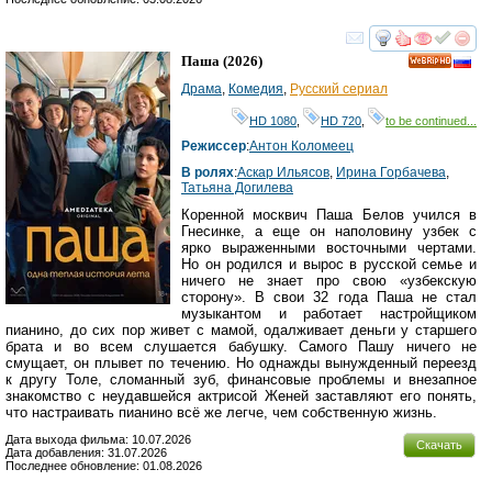
смотреть
инте
Паша
(2026)
HD
Драма
,
Комедия
,
Русский сериал
HD 1080
,
HD 720
,
to be continued...
Режиссер
:
Антон Коломеец
В ролях
:
Аскар Ильясов
,
Ирина Горбачева
,
Татьяна Догилева
Коренной москвич Паша Белов учился в
Гнесинке, а еще он наполовину узбек с
ярко выраженными восточными чертами.
Но он родился и вырос в русской семье и
ничего не знает про свою «узбекскую
сторону». В свои 32 года Паша не стал
музыкантом и работает настройщиком
пианино, до сих пор живет с мамой, одалживает деньги у старшего
брата и во всем слушается бабушку. Самого Пашу ничего не
смущает, он плывет по течению. Но однажды вынужденный переезд
к другу Толе, сломанный зуб, финансовые проблемы и внезапное
знакомство с неудавшейся актрисой Женей заставляют его понять,
что настраивать пианино всё же легче, чем собственную жизнь.
Дата выхода фильма: 10.07.2026
Скачать
Дата добавления: 31.07.2026
Последнее обновление: 01.08.2026