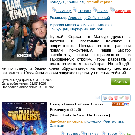
Комедия
,
Криминал
,
Русский сериал
HD 2160р
,
HD 1080
,
HD 720
,
Завершён
Режиссер
:
Александр Собичевский
В ролях
:
Макар Хлебников
,
Тимофей
Трибунцев
,
Шарифбек Закиров
Буслай, Сержант и Мансур дружат с
детства и постоянно влипают в
неприятности. Правда, на этот раз они
попали по-крупному. Решив быстро
заработать, парни отправляются на
заброшенную стройку, чтобы разрезать и
сдать на металл старый кран. Но всё идёт
не по плану, и башня крана обрушивается на машину местного
авторитета. Случайная авария запускает цепочку нелепых событий.
Дата выхода фильма: 31.07.2026
Скачать
Дата добавления: 31.07.2026
Последнее обновление: 31.07.2026
смотреть
инте
Стюарт Блум Не Смог Спасти
HD
Вселенную
(2026)
(
Stuart Fails To Save The Universe
)
Зарубежный сериал
,
Комедия
,
Фантастика
,
Фэнтези
HD 2160р
,
HD 1080
,
HD 720
,
to be