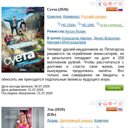
смотреть
инте
Суета
(2026)
HD
Комедия
,
Криминал
,
Русский сериал
HD 2160р
,
HD 1080
,
to be continued...
Режиссер
:
Антон Родин
В ролях
:
Александр Аверин
,
Денис Власенко
,
Магомед Муртазаалиев
Четверо друзей-неудачников из Пятигорска
решаются на ограбление инкассаторов, но
в результате попадают на долг в 150
миллионов рублей. Чтобы рассчитаться с
долгами и спасти свои жизни, они
вынуждены продолжать налёты. Вот
только они совершенно не бандиты, а
обносить им приходится подпольные бизнесы будущего мэра.
Дата выхода фильма: 06.07.2026
Скачать
Дата добавления: 21.07.2026
Последнее обновление: 21.07.2026
смотреть
инте
Эль
(2026)
HD
(
Elle
)
Драма
,
Зарубежный сериал
,
Комедия