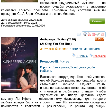
хронически неудачливый мужчина — по
иронии судьбы оказывается в эпицентре
ключевых событий прошлого. Компанию ему составят бывший
президент США Барак Обама и его жена Мишель.
Дата выхода фильма: 26.06.2026
Скачать
Дата добавления: 30.07.2026
Последнее обновление: 02.08.2026
смотреть
инте
Фейерверк Любви
(2026)
HD
(
Ai Qing You Yan Huo
)
Зарубежный сериал
,
Комедия
,
Мелодрама
HD 2160р
,
Завершён
Режиссер
:
Ши Чэнъе
В ролях
:
Ван Чужань
,
Тань Цзяньцы
,
Ли
Найвэнь
Банковская сотрудница Цянь Фэй уверена,
что её будущее расписано: свадьба, дом и
стабильная карьера. Однако жених
внезапно разрывает помолвку, оставляя её
с ипотекой и разбитыми планами. Чтобы
удержаться на плаву, девушка сдаёт
комнату Ли Ифэю — обеспеченному бизнесмену, для которого
любовь всегда была на втором плане. Их вынужденное соседство
начинается с колкостей и разногласий, но работа над общим