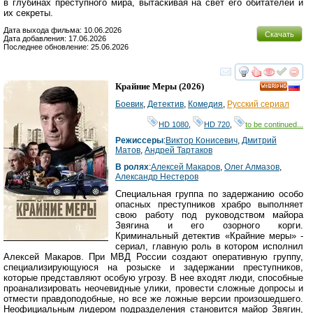
в глубинах преступного мира, вытаскивая на свет его обитателей и
их секреты.
Дата выхода фильма: 10.06.2026
Скачать
Дата добавления: 17.06.2026
Последнее обновление: 25.06.2026
смотреть
инте
Крайние Меры
(2026)
HD
Боевик
,
Детектив
,
Комедия
,
Русский сериал
HD 1080
,
HD 720
,
to be continued...
Режиссеры
:
Виктор Конисевич
,
Дмитрий
Матов
,
Андрей Тартаков
В ролях
:
Алексей Макаров
,
Олег Алмазов
,
Александр Нестеров
Специальная группа по задержанию особо
опасных преступников храбро выполняет
свою работу под руководством майора
Звягина и его озорного корги.
Криминальный детектив «Крайние меры» -
сериал, главную роль в котором исполнил
Алексей Макаров. При МВД России создают оперативную группу,
специализирующуюся на розыске и задержании преступников,
которые представляют особую угрозу. В нее входят люди, способные
проанализировать неочевидные улики, провести сложные допросы и
отмести правдоподобные, но все же ложные версии произошедшего.
Неофициальным лидером подразделения становится майор Звягин,