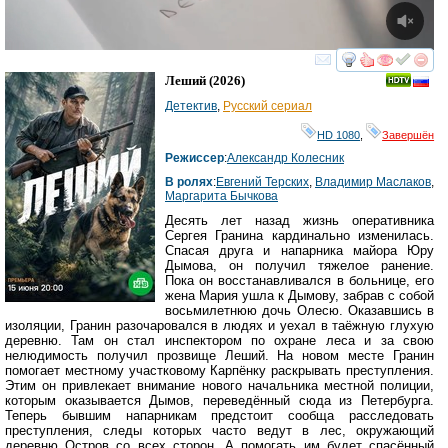
смотреть
инте
Леший
(2026)
Детектив
,
Русский сериал
HD 1080
,
Завершён
Режиссер
:
Александр Колесник
В ролях
:
Евгений Терских
,
Владимир Маслаков
,
Маргарита Бычкова
Десять лет назад жизнь оперативника
Сергея Гранина кардинально изменилась.
Спасая друга и напарника майора Юру
Дымова, он получил тяжелое ранение.
Пока он восстанавливался в больнице, его
жена Мария ушла к Дымову, забрав с собой
восьмилетнюю дочь Олесю. Оказавшись в
изоляции, Гранин разочаровался в людях и уехал в таёжную глухую
деревню. Там он стал инспектором по охране леса и за свою
нелюдимость получил прозвище Леший. На новом месте Гранин
помогает местному участковому Карпёнку раскрывать преступления.
Этим он привлекает внимание нового начальника местной полиции,
которым оказывается Дымов, переведённый сюда из Петербурга.
Теперь бывшим напарникам предстоит сообща расследовать
преступления, следы которых часто ведут в лес, окружающий
деревню Остров со всех сторон. А помогать им будет спасённый