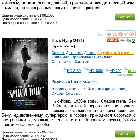
которому, помимо расследований, приходится находить общий язык
с милым, но своенравным корги по кличке Трюфель.
Дата выхода фильма: 01.06.2026
Скачать
Дата добавления: 11.06.2026
Последнее обновление: 12.06.2026
смотреть
инте
Паук-Нуар
(2026)
2
HD
(
Spider-Noir
)
Боевик
,
Детектив
,
Драма
,
Зарубежный сериал
,
Криминал
,
Приключения
,
Триллер
,
Фантастика
,
Фэнтези
HD 2160р
,
HD 1080
,
HD 720
,
to be
continued...
Режиссер
:
Гарри Брэдбир
В ролях
:
Николас Кейдж
,
Ламорн Моррис
,
Эндрю Колдуэлл
Нью-Йорк, 1930-е годы. Следователь Бен
Райлли, который переживает не лучшие
времена, сталкивается со своим прошлым.
Бену, единственному супергерою в городе, приходится бороться с
внутренними демонами и снова стать Человеком-пауком, чтобы
спасти мегаполис и себя.
Дата выхода фильма: 27.05.2026
Скачать
Дата добавления: 26.05.2026
Последнее обновление: 25.06.2026