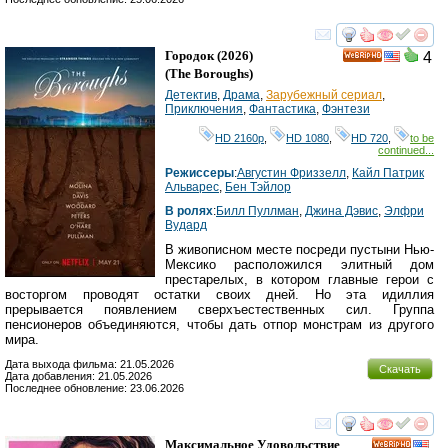
смотреть
инте
Городок
(2026)
4
HD
(
The Boroughs
)
Детектив
,
Драма
,
Зарубежный сериал
,
Приключения
,
Фантастика
,
Фэнтези
HD 2160р
,
HD 1080
,
HD 720
,
to be
continued...
Режиссеры
:
Августин Фриззелл
,
Кайл Патрик
Альварес
,
Бен Тэйлор
В ролях
:
Билл Пуллман
,
Джина Дэвис
,
Элфри
Вудард
В живописном месте посреди пустыни Нью-
Мексико расположился элитный дом
престарелых, в котором главные герои с
восторгом проводят остатки своих дней. Но эта идиллия
прерывается появлением сверхъестественных сил. Группа
пенсионеров объединяются, чтобы дать отпор монстрам из другого
мира.
Дата выхода фильма: 21.05.2026
Скачать
Дата добавления: 21.05.2026
Последнее обновление: 23.06.2026
смотреть
инте
Максимальное Удовольствие