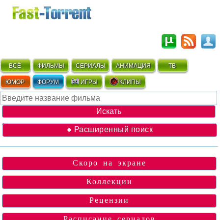
ВСЁ
ФИЛЬМЫ
СЕРИАЛЫ
АНИМАЦИЯ
ТВ
ЮМОР
ФОРУМ
ИГРЫ
КЛИПЫ
● Расширенный поиск
Скоро на экране
Коллекции
Рецензии
Расписание сериалов