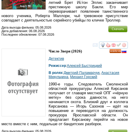
летний Брет Истон Эллис заканчивает
престижную школу Бакли. Его мир
переворачивает появление таинственного
нового ученика, Роберта Маллори, чьё тревожное присутствие
совпадает с деятельностью серийного убийцы по кличке Троллер.
Дата выхода фильма: 05.08.2026
Скачать
Дата добавления: 06.08.2026
Последнее обновление: 07.08.2026
смотреть
инте
Число Зверя
(2026)
HD
Детектив
Режиссер
:
Алексей Быстрицкий
В ролях
:
Дмитрий Паламарчук
,
Анастасия
Микульчина
,
Михаил Горский
1990-е годы. Следователь Смоленской
областной прокуратуры Алексей Кирсанов
получает от главаря местной ОПГ «чёрную
метку» без срока давности, на него
начинается охота. Близкий друг и коллега
Кирсанова — Игорь Сазонов — идёт на
повышение и переводится на должность
прокурора Ярославской области. Он
предлагает Кирсанову перейти на новое
место вместе с ним, подальше от бандитских разборок.
Дата выхода фильма: 05.08.2026