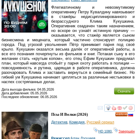
Флегматичному и невозмутимому
оперативнику Петру Кувалдину навязывают
в стажёры недисциплинированного и
безрассудного Клима Кукушкина.
Оперативник озадачен таким назначением,
но вскоре он узнаёт истинную причину —
оказывается, что стажёр является сыном
бизнесмена и мецената, который частично спонсирует полицию
города. Под угрозой увольнения Пётр принимает парня под своё
крыло. Кукушкин оказался весьма далёк от оперативной работы, а
все его познания почерпнуты из фильмов и книг. Потакая сыну в его
желании стать «крутым копом», его отец Ефим Кукушкин придумал
план, который навсегда отобьёт у парня охоту работать в полиции —
повседневность и рутина, царящая в работе оперативника, должна
разочаровать Клима и заставить вернуться в семейный бизнес. Но
гибкий ум Кукушкина начинает цепляться за различные нестыковки в
наспех состряпанных делах.
Дата выхода фильма: 04.05.2026
Скачать
Дата добавления: 05.05.2026
Последнее обновление: 06.05.2026
смотреть
инте
Псы И Волки
(2026)
HD
Детектив
,
Комедия
,
Русский сериал
HD 1080
,
Завершён
Режиссер
:
Алан Дзоциев