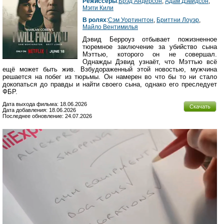
Режиссеры
:
Брэд Андерсон
,
Адам Дэвидсон
,
Мэгги Кили
В ролях
:
Сэм Уортингтон
,
Бриттни Лоуэр
,
Майло Вентимилья
Дэвид Берроуз отбывает пожизненное
тюремное заключение за убийство сына
Мэттью, которого он не совершал.
Однажды Дэвид узнаёт, что Мэттью всё
ещё может быть жив. Взбудораженный этой новостью, мужчина
решается на побег из тюрьмы. Он намерен во что бы то ни стало
докопаться до правды и найти своего сына, однако его преследует
ФБР.
Дата выхода фильма: 18.06.2026
Скачать
Дата добавления: 18.06.2026
Последнее обновление: 24.07.2026