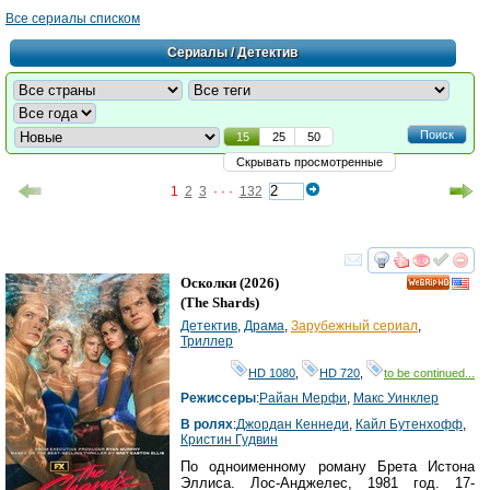
Все сериалы списком
Сериалы
/ Детектив
Поиск
15
25
50
Скрывать просмотренные
1
2
3
· · ·
132
смотреть
инте
Осколки
(2026)
HD
(
The Shards
)
Детектив
,
Драма
,
Зарубежный сериал
,
Триллер
HD 1080
,
HD 720
,
to be continued...
Режиссеры
:
Райан Мерфи
,
Макс Уинклер
В ролях
:
Джордан Кеннеди
,
Кайл Бутенхофф
,
Кристин Гудвин
По одноименному роману Брета Истона
Эллиса. Лос-Анджелес, 1981 год. 17-