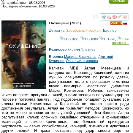
Скачать
Дата добавления: 05.08.2026
Последнее обновление: 10.08.2026
смотреть
инте
Похищение
(2026)
HD
Детектив
,
Зарубежный сериал
,
Триллер
HD 2160р
,
HD 1080
,
HD 720
,
to be
continued...
Режиссер
:
Кирилл Плетнёв
В ролях
:
Марина Васильева
,
Дмитрий
Куличков
,
Ольга Филимонова
Капитан МВД Аглая Мезенцева и
следователь Всеволод Косинский, один из
лучших специалистов по розыску детей,
распутывают дело о пропавшем 5-летнем
внуке всемирно известного дирижёра
Марка Кречетова. Ребёнок таинственно
исчез во время прогулки с няней, а сама женщина получила удар по
голове и потеряла память. Под подозрение попадают буквально все
члены семьи Кречетовых и Косинский не жалеет никого ради
достижения результата. Аглая не приемлет методов Косинского, но
тем не менее становится его лучшей ученицей. Чем больше Аглая
распутывает клубок сложных семейных отношений и финансовых
махинаций в семье Кречетовых, тем больше ей приходится
жертвовать — своим спокойствием, карьерой, жизнями и чувствами
других людей. И даже поставить под удар своего еще не