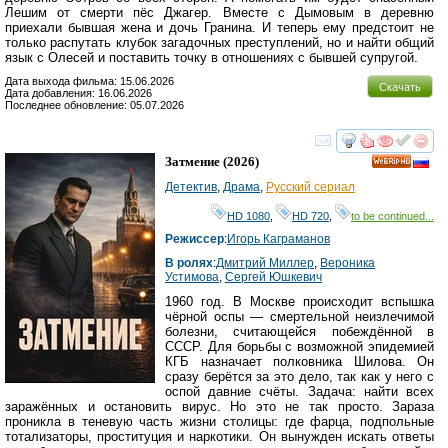
Лешим от смерти пёс Джагер. Вместе с Дымовым в деревню
приехали бывшая жена и дочь Гранина. И теперь ему предстоит не
только распутать клубок загадочных преступлений, но и найти общий
язык с Олесей и поставить точку в отношениях с бывшей супругой.
Дата выхода фильма: 15.06.2026
Скачать
Дата добавления: 16.06.2026
Последнее обновление: 05.07.2026
смотреть
инте
Затмение
(2026)
HD
Детектив
,
Драма
,
Русский сериал
HD 1080
,
HD 720
,
to be continued...
Режиссер
:
Игорь Каграманов
В ролях
:
Дмитрий Миллер
,
Вероника
Устимова
,
Сергей Юшкевич
1960 год. В Москве происходит вспышка
чёрной оспы — смертельной неизлечимой
болезни, считающейся побеждённой в
СССР. Для борьбы с возможной эпидемией
КГБ назначает полковника Шилова. Он
сразу берётся за это дело, так как у него с
оспой давние счёты. Задача: найти всех
заражённых и остановить вирус. Но это не так просто. Зараза
проникла в теневую часть жизни столицы: где фарца, подпольные
тотализаторы, проституция и наркотики. Он вынужден искать ответы