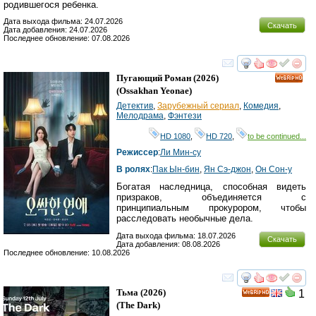
родившегося ребенка.
Дата выхода фильма: 24.07.2026
Скачать
Дата добавления: 24.07.2026
Последнее обновление: 07.08.2026
смотреть
инте
Пугающий Роман
(2026)
HD
(
Ossakhan Yeonae
)
Детектив
,
Зарубежный сериал
,
Комедия
,
Мелодрама
,
Фэнтези
HD 1080
,
HD 720
,
to be continued...
Режиссер
:
Ли Мин-су
В ролях
:
Пак Ын-бин
,
Ян Сэ-джон
,
Он Сон-у
Богатая наследница, способная видеть
призраков, объединяется с
принципиальным прокурором, чтобы
расследовать необычные дела.
Дата выхода фильма: 18.07.2026
Скачать
Дата добавления: 08.08.2026
Последнее обновление: 10.08.2026
смотреть
инте
Тьма
(2026)
1
HD
(
The Dark
)