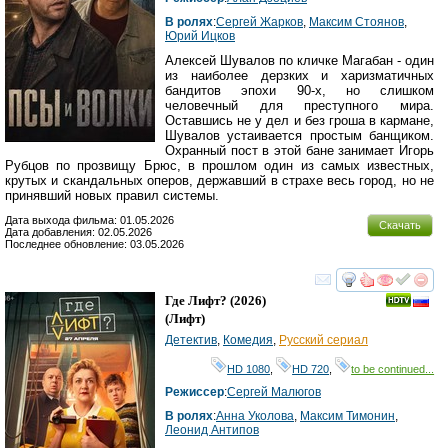
В ролях
:
Сергей Жарков
,
Максим Стоянов
,
Юрий Ицков
Алексей Шувалов по кличке Магабан - один
из наиболее дерзких и харизматичных
бандитов эпохи 90-х, но слишком
человечный для преступного мира.
Оставшись не у дел и без гроша в кармане,
Шувалов устаивается простым банщиком.
Охранный пост в этой бане занимает Игорь
Рубцов по прозвищу Брюс, в прошлом один из самых известных,
крутых и скандальных оперов, державший в страхе весь город, но не
принявший новых правил системы.
Дата выхода фильма: 01.05.2026
Скачать
Дата добавления: 02.05.2026
Последнее обновление: 03.05.2026
смотреть
инте
Где Лифт?
(2026)
(
Лифт
)
Детектив
,
Комедия
,
Русский сериал
HD 1080
,
HD 720
,
to be continued...
Режиссер
:
Сергей Малюгов
В ролях
:
Анна Уколова
,
Максим Тимонин
,
Леонид Антипов