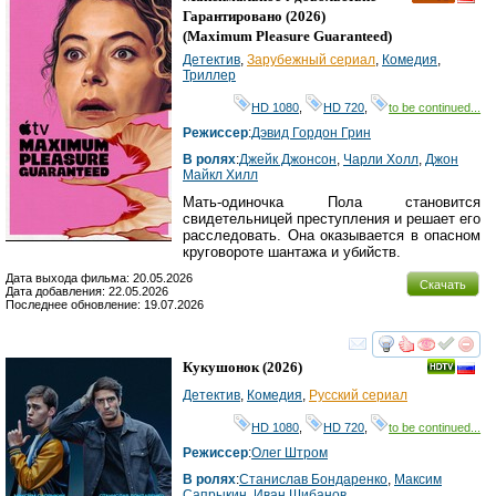
HD
Гарантировано
(2026)
(
Maximum Pleasure Guaranteed
)
Детектив
,
Зарубежный сериал
,
Комедия
,
Триллер
HD 1080
,
HD 720
,
to be continued...
Режиссер
:
Дэвид Гордон Грин
В ролях
:
Джейк Джонсон
,
Чарли Холл
,
Джон
Майкл Хилл
Мать-одиночка Пола становится
свидетельницей преступления и решает его
расследовать. Она оказывается в опасном
круговороте шантажа и убийств.
Дата выхода фильма: 20.05.2026
Скачать
Дата добавления: 22.05.2026
Последнее обновление: 19.07.2026
смотреть
инте
Кукушонок
(2026)
Детектив
,
Комедия
,
Русский сериал
HD 1080
,
HD 720
,
to be continued...
Режиссер
:
Олег Штром
В ролях
:
Станислав Бондаренко
,
Максим
Сапрыкин
,
Иван Шибанов