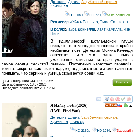
Детектив
,
Драма
,
Зарубежный сериал
,
Криминал
HD 1080
,
HD 720
,
to be continued...
Режиссеры
:
Жиль Банньер
,
Эмма Салливан
В ролях
:
Лаура Доннелли
,
Хаят Камилла
,
Иэн
Пири
В идиллической шотландской глуши
находят тело молодого человека в крайне
необычной позе. Детектив Моника Кеннеди
опасается, что это только начало
ужасающей кампании, которая ударит в
самое сердце сельской общины. Постепенно нарастает паранойя,
тёмные секреты всплывают наружу, ведь местные жители начинают
понимать, что серийный убийца скрывается среди них.
Дата выхода фильма: 12.07.2026
Скачать
Дата добавления: 13.07.2026
Последнее обновление: 23.07.2026
смотреть
инте
Я Найду Тебя
(2026)
4
HD
(
I Will Find You
)
Детектив
,
Драма
,
Зарубежный сериал
,
Криминал
,
Триллер
HD 2160р
,
HD 1080
,
Завершён