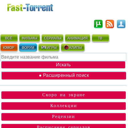
ВСЁ
ФИЛЬМЫ
СЕРИАЛЫ
АНИМАЦИЯ
ТВ
ЮМОР
ФОРУМ
ИГРЫ
КЛИПЫ
● Расширенный поиск
Скоро на экране
Коллекции
Рецензии
Расписание сериалов