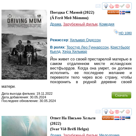
смотреть
инте
Поездка С Мамой
(2022)
HD
(
Á Ferð Með Mömmu
)
Драма
,
Зарубежный фильм
,
Комедия
HD 1080
Режиссер
:
Хильмар Оддссон
В ролях
:
Тростур Лео Гуннарссон
,
Кристбьорг
Кьелд
,
Хера Хильмар
Йон живет со своей престарелой матерью в
самом отдаленном месте исландских
вестфьордов. Когда она умрет, он должен
исполнить ее последнее желание и
перевезти тело через всю страну, чтобы
похоронить в родной деревне своей
матери.
Дата выхода фильма: 19.11.2022
Скачать
Дата добавления: 30.05.2024
Последнее обновление: 30.05.2024
смотреть
инте
Ответ На Письмо Хельги
HD
(2022)
(
Svar Við Bréfi Helgu
)
Драма
,
Зарубежный фильм
,
Мелодрама