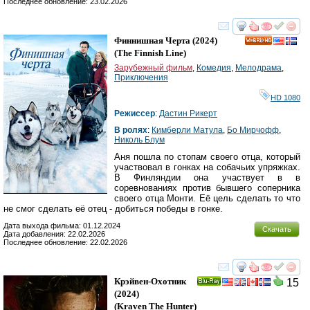
Последнее обновление: 23.02.2026
смотреть
инте
Финнишная Черта
(2024)
HD
(
The Finnish Line
)
Зарубежный фильм
,
Комедия
,
Мелодрама
,
Приключения
HD 1080
Режиссер
:
Дастин Рикерт
В ролях
:
Кимберли Матула
,
Бо Мирчофф
,
Николь Блум
Аня пошла по стопам своего отца, который
участвовал в гонках на собачьих упряжках.
В Финляндии она участвует в в
соревнованиях против бывшего соперника
своего отца Монти. Её цель сделать то что
не смог сделать её отец - добиться победы в гонке.
Дата выхода фильма: 01.12.2024
Скачать
Дата добавления: 22.02.2026
Последнее обновление: 22.02.2026
смотреть
инте
Крэйвен-Охотник
15
Ray
(2024)
(
Kraven The Hunter
)