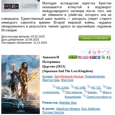
Молодая исландская юристка Кристин
оказывается втянутой в водоворот
международного заговора после того, как
её обвинили в убийстве, которого она не
совершала. Единственный шанс выжить — раскрыть секрет старого
немецкого самолёта времен Второй мировой войны, недавно
обнаруженного в результате таяния одного из крупнейших ледников
Исландии.
Дата выхода фильма: 03.02.2023
Скачать и Смотреть
Дата добавления: 10.09.2023
Последнее обновление: 11.12.2024
смотреть
инте
Аквамен И
41
Ray
Потерянное
Царство
(2023)
(
Aquaman And The Lost Kingdom
)
Боевик
,
Зарубежный фильм
,
Приключения
,
Фантастика
,
Фэнтези
HD 2160р
,
HD 1080
,
HD 720
,
Про
супергероев
,
Про пиратов
,
Комикс
,
Маги и
Волшебники
,
Сверхспособности
Режиссер
:
Джеймс Ван
В ролях
:
Джейсон Момоа
,
Бен Аффлек
,
Патрик Уилсон