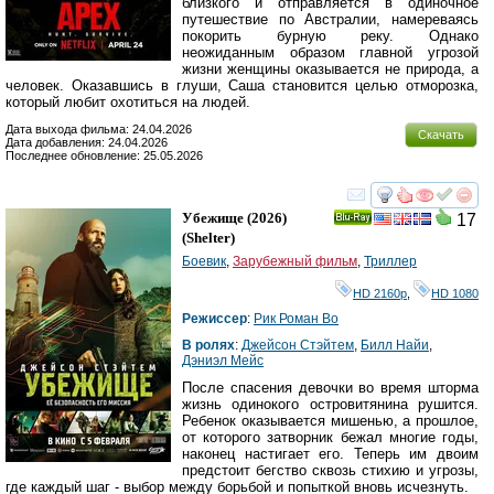
близкого и отправляется в одиночное
путешествие по Австралии, намереваясь
покорить бурную реку. Однако
неожиданным образом главной угрозой
жизни женщины оказывается не природа, а
человек. Оказавшись в глуши, Саша становится целью отморозка,
который любит охотиться на людей.
Дата выхода фильма: 24.04.2026
Скачать
Дата добавления: 24.04.2026
Последнее обновление: 25.05.2026
смотреть
инте
Убежище
(2026)
17
Ray
(
Shelter
)
Боевик
,
Зарубежный фильм
,
Триллер
HD 2160р
,
HD 1080
Режиссер
:
Рик Роман Во
В ролях
:
Джейсон Стэйтем
,
Билл Найи
,
Дэниэл Мейс
После спасения девочки во время шторма
жизнь одинокого островитянина рушится.
Ребенок оказывается мишенью, а прошлое,
от которого затворник бежал многие годы,
наконец настигает его. Теперь им двоим
предстоит бегство сквозь стихию и угрозы,
где каждый шаг - выбор между борьбой и попыткой вновь исчезнуть.