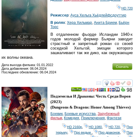
HD 720
Режиссер
:
Ауса Хельга Хьёдлейфсдоуттир
В ролях
:
Хера Хильмар
,
Анита Брием
,
Бьёрн
Торс
В отдаленном фьорде Исландии 1940-х
годов молодой фермер Бьярни заводит
страстный и запретный роман со своей
соседкой Хельгой, эмоции которого
зашкаливают так же дико, как окружающие
их волны океана.
Дата выхода фильма: 01.01.2022
Скачать
Дата добавления: 06.04.2024
Последнее обновление: 06.04.2024
смотреть
инте
98
Ray
Подземелья И Драконы: Честь Среди Воров
(2023)
(
Dungeons & Dragons: Honor Among Thieves
)
Боевик
,
Боевые искусства
,
Зарубежный
фильм
,
Комедия
,
Приключения
,
Фэнтези
HD 2160р
,
HD 1080
,
HD 720
,
Про
тюрьму
,
Про ведьм
,
Про драконов
,
Про