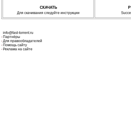
СКАЧАТЬ
P
Для скачивания следуйте инструкции
Succe
info@fast-torrent.ru
Партнёры
Для правообладателей
Помощь сайту
Реклама на сайте