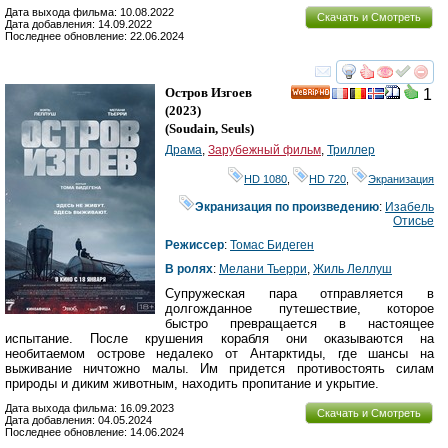
Дата выхода фильма: 10.08.2022
Скачать и Смотреть
Дата добавления: 14.09.2022
Последнее обновление: 22.06.2024
смотреть
инте
Остров Изгоев
1
HD
(2023)
(
Soudain, Seuls
)
Драма
,
Зарубежный фильм
,
Триллер
HD 1080
,
HD 720
,
Экранизация
Экранизация по произведению
:
Изабель
Отисье
Режиссер
:
Томас Бидеген
В ролях
:
Мелани Тьерри
,
Жиль Леллуш
Супружеская пара отправляется в
долгожданное путешествие, которое
быстро превращается в настоящее
испытание. После крушения корабля они оказываются на
необитаемом острове недалеко от Антарктиды, где шансы на
выживание ничтожно малы. Им придется противостоять силам
природы и диким животным, находить пропитание и укрытие.
Дата выхода фильма: 16.09.2023
Скачать и Смотреть
Дата добавления: 04.05.2024
Последнее обновление: 14.06.2024