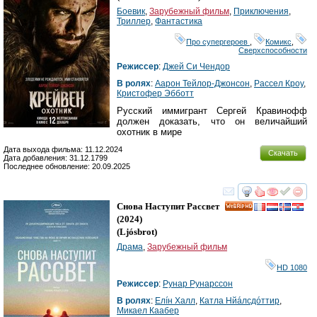
Боевик
,
Зарубежный фильм
,
Приключения
,
Триллер
,
Фантастика
Про супергероев
,
Комикс
,
Сверхспособности
Режиссер
:
Джей Си Чендор
В ролях
:
Аарон Тейлор-Джонсон
,
Рассел Кроу
,
Кристофер Эбботт
Русский иммигрант Сергей Кравинофф
должен доказать, что он величайший
охотник в мире
Дата выхода фильма: 11.12.2024
Скачать
Дата добавления: 31.12.1799
Последнее обновление: 20.09.2025
смотреть
инте
Снова Наступит Рассвет
HD
(2024)
(
Ljósbrot
)
Драма
,
Зарубежный фильм
HD 1080
Режиссер
:
Рунар Рунарссон
В ролях
:
Елíн Халл
,
Катла Нйáлсдóттир
,
Микаел Каабер