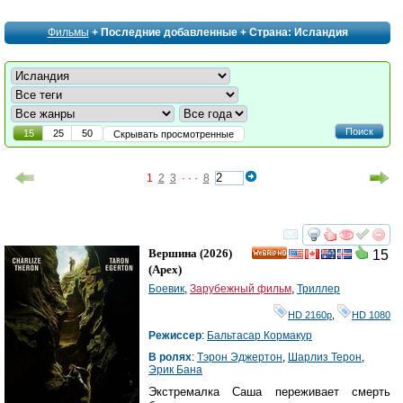
Фильмы
+ Последние добавленные + Страна: Исландия
Поиск
15
25
50
Скрывать просмотренные
1
2
3
· · ·
8
смотреть
инте
Вершина
(2026)
15
HD
(
Apex
)
Боевик
,
Зарубежный фильм
,
Триллер
HD 2160р
,
HD 1080
Режиссер
:
Бальтасар Кормакур
В ролях
:
Тэрон Эджертон
,
Шарлиз Терон
,
Эрик Бана
Экстремалка Саша переживает смерть