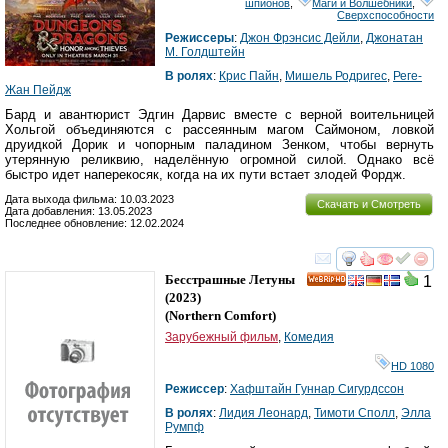
шпионов
,
Маги и Волшебники
,
Сверхспособности
Режиссеры
:
Джон Фрэнсис Дейли
,
Джонатан
М. Голдштейн
В ролях
:
Крис Пайн
,
Мишель Родригес
,
Реге-
Жан Пейдж
Бард и авантюрист Эдгин Дарвис вместе с верной воительницей
Хольгой объединяются с рассеянным магом Саймоном, ловкой
друидкой Дорик и чопорным паладином Зенком, чтобы вернуть
утерянную реликвию, наделённую огромной силой. Однако всё
быстро идет наперекосяк, когда на их пути встает злодей Фордж.
Дата выхода фильма: 10.03.2023
Скачать и Смотреть
Дата добавления: 13.05.2023
Последнее обновление: 12.02.2024
смотреть
инте
Бесстрашные Летуны
1
HD
(2023)
(
Northern Comfort
)
Зарубежный фильм
,
Комедия
HD 1080
Режиссер
:
Хафштайн Гуннар Сигурдссон
В ролях
:
Лидия Леонард
,
Тимоти Сполл
,
Элла
Румпф