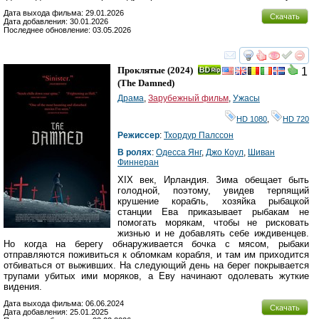
Дата выхода фильма: 29.01.2026
Скачать
Дата добавления: 30.01.2026
Последнее обновление: 03.05.2026
смотреть
инте
Проклятые
(2024)
1
(
The Damned
)
Драма
,
Зарубежный фильм
,
Ужасы
HD 1080
,
HD 720
Режиссер
:
Тхордур Палссон
В ролях
:
Одесса Янг
,
Джо Коул
,
Шиван
Финнеран
XIX век, Ирландия. Зима обещает быть
голодной, поэтому, увидев терпящий
крушение корабль, хозяйка рыбацкой
станции Ева приказывает рыбакам не
помогать морякам, чтобы не рисковать
жизнью и не добавлять себе иждивенцев.
Но когда на берегу обнаруживается бочка с мясом, рыбаки
отправляются поживиться к обломкам корабля, и там им приходится
отбиваться от выживших. На следующий день на берег покрывается
трупами убитых ими моряков, а Еву начинают одолевать жуткие
видения.
Дата выхода фильма: 06.06.2024
Скачать
Дата добавления: 25.01.2025