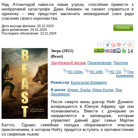
Над Атлантидой нависла новая угроза, способная привести к
необратимой катастрофе. Даже Аквамен не сможет справиться в
одиночку – ему предстоит заключить неожиданный союз ради
спасения своего королевства.
Дата выхода фильма: 20.12.2023
Скачать
Дата добавления: 24.01.2024
Последнее обновление: 13.11.2024
смотреть
инте
Зверь
(2022)
14
Ray
(
Beast
)
Зарубежный фильм
,
Приключения
,
Триллер
HD 2160р
,
HD 1080
,
HD 720
,
Про
выживание
Режиссер
:
Бальтасар Кормакур
В ролях
:
Идрис Эльба
,
Ияна Хэлли
,
Леа
Джеффрис
После смерти жены доктор Нэйт Дэниелс
возвращается в Южную Африку, где они
познакомились. Вместе с дочерьми он
направляется в заповедник, которым
управляет давний друг семьи Мартин
Баттлс. Однако семейная поездка оборачивается опасным
приключением, в котором Нэйту придется вступить в противостояние
со свирепым львом.