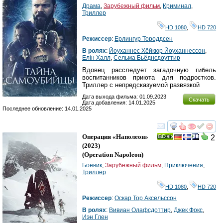
Драма
,
Зарубежный фильм
,
Криминал
,
Триллер
HD 1080
,
HD 720
Режиссер
:
Ерлингур Тороддсен
В ролях
:
Йоуханнес Хёйкюр Йоуханнессон
,
Елíн Халл
,
Сельма Бьёднсдоуттир
Вдовец расследует загадочную гибель
воспитанников приюта для подростков.
Триллер с непредсказуемой развязкой
Дата выхода фильма: 01.09.2023
Скачать
Дата добавления: 14.01.2025
Последнее обновление: 14.01.2025
смотреть
инте
Операция «Наполеон»
2
(2023)
(
Operation Napoleon
)
Боевик
,
Зарубежный фильм
,
Приключения
,
Триллер
HD 1080
,
HD 720
Режиссер
:
Оскар Тор Аксельссон
В ролях
:
Вивиан Олафсдоттир
,
Джек Фокс
,
Иэн Глен