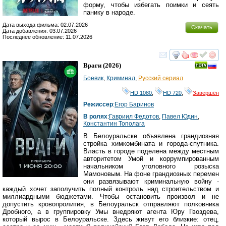
форму, чтобы избегать поимки и сеять
панику в народе.
Дата выхода фильма: 02.07.2026
Скачать
Дата добавления: 03.07.2026
Последнее обновление: 11.07.2026
смотреть
инте
Враги
(2026)
Боевик
,
Криминал
,
Русский сериал
HD 1080
,
HD 720
,
Завершён
Режиссер
:
Егор Баринов
В ролях
:
Гавриил Федотов
,
Павел Юдин
,
Константин Тополага
В Белоуральске объявлена грандиозная
стройка химкомбината и города-спутника.
Власть в городе поделена между местным
авторитетом Умой и коррумпированным
начальником уголовного розыска
Мамоновым. На фоне грандиозных перемен
они развязывают криминальную войну -
каждый хочет заполучить полный контроль над строительством и
миллиардными бюджетами. Чтобы остановить произвол и не
допустить кровопролития, в Белоуральск отправляют полковника
Дробного, а в группировку Умы внедряют агента Юру Гвоздева,
который вырос в Белоуральске. Здесь живут его близкие: отец,