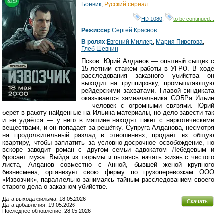
Боевик
,
Русский сериал
HD 1080
,
to be continued...
Режиссер
:
Сергей Краснов
В ролях
:
Евгений Миллер
,
Мария Пирогова
,
Глеб Шевнин
Псков. Юрий Алданов — опытный сыщик с
15-летним стажем работы в УГРО. В ходе
расследования заказного убийства он
выходит на группировку, промышляющую
рейдерскими захватами. Главой синдиката
оказывается замначальника СОБРа Ильин
— человек с огромными связями. Юрий
берёт в работу найденные на Ильина материалы, но дело завести так
и не удаётся — у него в машине находят пакет с наркотическими
веществами, и он попадает за решётку. Супруга Алданова, несмотря
на продолжительный разлад в отношениях, продаёт их общую
квартиру, чтобы заплатить за условно-досрочное освобождение, но
вскоре заводит роман с другом семьи адвокатом Лебедевым и
бросает мужа. Выйдя из тюрьмы и пытаясь начать жизнь с чистого
листа, Алданов совместно с Анной, бывшей женой крупного
бизнесмена, организует свою фирму по грузоперевозкам ООО
«Извозчик», параллельно занимаясь тайным расследованием своего
старого дела о заказном убийстве.
Дата выхода фильма: 18.05.2026
Скачать
Дата добавления: 19.05.2026
Последнее обновление: 28.05.2026