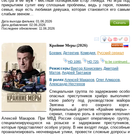
сестра и ее муж - местный полицейский Егор Лебеда. Но игра под
прикрытием сулит ему сплошные проблемы, ведь у героя, помимо
семьи, еще есть любимая девушка, которая становится его самым
слабым звеном…
Дата выхода фильма: 01.06.2026
Скачать
Дата добавления: 02.06.2026
Последнее обновление: 11.06.2026
смотреть
инте
Крайние Меры
(2026)
HD
Боевик
,
Детектив
,
Комедия
,
Русский сериал
HD 1080
,
HD 720
,
to be continued...
Режиссеры
:
Виктор Конисевич
,
Дмитрий
Матов
,
Андрей Тартаков
В ролях
:
Алексей Макаров
,
Олег Алмазов
,
Александр Нестеров
Специальная группа по задержанию особо
опасных преступников храбро выполняет
свою работу под руководством майора
Звягина и его озорного корги.
Криминальный детектив «Крайние меры» -
сериал, главную роль в котором исполнил
Алексей Макаров. При МВД России создают оперативную группу,
специализирующуюся на розыске и задержании преступников,
которые представляют особую угрозу. В нее входят люди, способные
проанализировать неочевидные улики, провести сложные допросы и