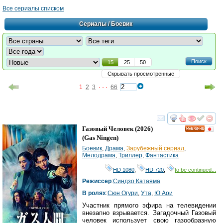
Все сериалы списком
Сериалы
/ Боевик
Поиск
15
25
50
Скрывать просмотренные
1
2
3
· · ·
66
смотреть
инте
Газовый Человек
(2026)
HD
(
Gas Ningen
)
Боевик
,
Драма
,
Зарубежный сериал
,
Мелодрама
,
Триллер
,
Фантастика
HD 1080
,
HD 720
,
to be continued...
Режиссер
:
Синдзо Катаяма
В ролях
:
Сюн Огури
,
Ута
,
Ю Аои
Участник прямого эфира на телевидении
внезапно взрывается. Загадочный Газовый
человек использует свою газообразную