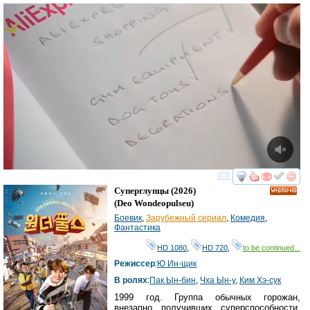
смотреть
инте
Суперглупцы
(2026)
HD
(
Deo Wondeopulseu
)
Боевик
,
Зарубежный сериал
,
Комедия
,
Фантастика
HD 1080
,
HD 720
,
to be continued...
Режиссер
:
Ю Ин-щик
В ролях
:
Пак Ын-бин
,
Чха Ын-у
,
Ким Хэ-сук
1999 год. Группа обычных горожан,
внезапно получивших суперспособности,