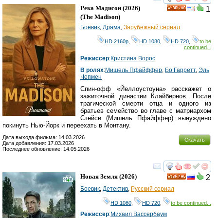
смотреть
инте
Река Мадисон
(2026)
1
HD
(
The Madison
)
Боевик
,
Драма
,
Зарубежный сериал
HD 2160р
,
HD 1080
,
HD 720
,
to be
continued...
Режиссер
:
Кристина Ворос
В ролях
:
Мишель Пфайффер
,
Бо Гарретт
,
Эль
Чепмен
Спин-офф «Йеллоустоуна» расскажет о
зажиточной династии Клайбернов. После
трагической смерти отца и одного из
братьев семейство во главе с матриархом
Стейси (Мишель Пфайффер) вынуждено
покинуть Нью-Йорк и переехать в Монтану.
Дата выхода фильма: 14.03.2026
Скачать
Дата добавления: 17.03.2026
Последнее обновление: 14.05.2026
смотреть
инте
Новая Земля
(2026)
2
HD
Боевик
,
Детектив
,
Русский сериал
HD 1080
,
HD 720
,
to be continued...
Режиссер
:
Михаил Вассербаум