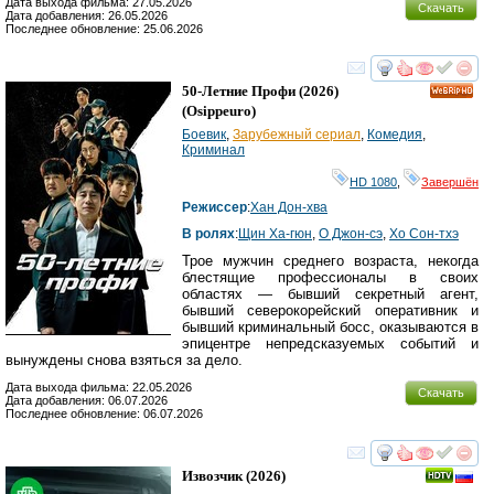
Дата выхода фильма: 27.05.2026
Скачать
Дата добавления: 26.05.2026
Последнее обновление: 25.06.2026
смотреть
инте
50-Летние Профи
(2026)
HD
(
Osippeuro
)
Боевик
,
Зарубежный сериал
,
Комедия
,
Криминал
HD 1080
,
Завершён
Режиссер
:
Хан Дон-хва
В ролях
:
Щин Ха-гюн
,
О Джон-сэ
,
Хо Сон-тхэ
Трое мужчин среднего возраста, некогда
блестящие профессионалы в своих
областях — бывший секретный агент,
бывший северокорейский оперативник и
бывший криминальный босс, оказываются в
эпицентре непредсказуемых событий и
вынуждены снова взяться за дело.
Дата выхода фильма: 22.05.2026
Скачать
Дата добавления: 06.07.2026
Последнее обновление: 06.07.2026
смотреть
инте
Извозчик
(2026)