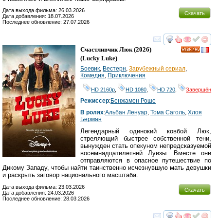
Дата выхода фильма: 26.03.2026
Скачать
Дата добавления: 18.07.2026
Последнее обновление: 27.07.2026
смотреть
инте
Счастливчик Люк
(2026)
HD
(
Lucky Luke
)
Боевик
,
Вестерн
,
Зарубежный сериал
,
Комедия
,
Приключения
HD 2160р
,
HD 1080
,
HD 720
,
Завершён
Режиссер
:
Бенжамен Роше
В ролях
:
Альбан Ленуар
,
Тома Саголь
,
Хлоя
Берман
Легендарный одинокий ковбой Люк,
стреляющий быстрее собственной тени,
вынужден стать опекуном непредсказуемой
восемнадцатилетней Луизы. Вместе они
отправляются в опасное путешествие по
Дикому Западу, чтобы найти таинственно исчезнувшую мать девушки
и раскрыть заговор национального масштаба.
Дата выхода фильма: 23.03.2026
Скачать
Дата добавления: 24.03.2026
Последнее обновление: 28.03.2026