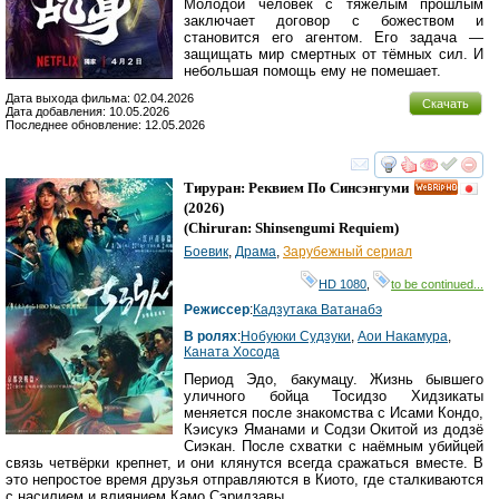
Молодой человек с тяжёлым прошлым
заключает договор с божеством и
становится его агентом. Его задача —
защищать мир смертных от тёмных сил. И
небольшая помощь ему не помешает.
Дата выхода фильма: 02.04.2026
Скачать
Дата добавления: 10.05.2026
Последнее обновление: 12.05.2026
смотреть
инте
Тируран: Реквием По Синсэнгуми
HD
(2026)
(
Chiruran: Shinsengumi Requiem
)
Боевик
,
Драма
,
Зарубежный сериал
HD 1080
,
to be continued...
Режиссер
:
Кадзутака Ватанабэ
В ролях
:
Нобуюки Судзуки
,
Аои Накамура
,
Каната Хосода
Период Эдо, бакумацу. Жизнь бывшего
уличного бойца Тосидзо Хидзикаты
меняется после знакомства с Исами Кондо,
Кэисукэ Яманами и Содзи Окитой из додзё
Сиэкан. После схватки с наёмным убийцей
связь четвёрки крепнет, и они клянутся всегда сражаться вместе. В
это непростое время друзья отправляются в Киото, где сталкиваются
с насилием и влиянием Камо Сэридзавы.