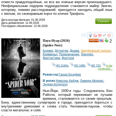
отмести правдоподобные, но все же ложные версии произошедшего.
Неофициальным лидером подразделения становится майор Звягин,
которому, помимо расследований, приходится находить общий язык
с милым, но своенравным корги по кличке Трюфель.
Дата выхода фильма: 01.06.2026
Скачать
Дата добавления: 11.06.2026
Последнее обновление: 12.06.2026
смотреть
инте
Паук-Нуар
(2026)
2
HD
(
Spider-Noir
)
Боевик
,
Детектив
,
Драма
,
Зарубежный сериал
,
Криминал
,
Приключения
,
Триллер
,
Фантастика
,
Фэнтези
HD 2160р
,
HD 1080
,
HD 720
,
to be
continued...
Режиссер
:
Гарри Брэдбир
В ролях
:
Николас Кейдж
,
Ламорн Моррис
,
Эндрю Колдуэлл
Нью-Йорк, 1930-е годы. Следователь Бен
Райлли, который переживает не лучшие
времена, сталкивается со своим прошлым.
Бену, единственному супергерою в городе, приходится бороться с
внутренними демонами и снова стать Человеком-пауком, чтобы
спасти мегаполис и себя.