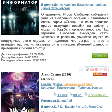
В ролях
:
Денис Нурулин
,
Владислав Чербаев
,
Дарья Осташевская
Оперативник Игорь Скобелев собирается
уйти из внутренних органов и заниматься
своим баром «Скоба», но из-за происков
врагов вынужден перейти на работу в
отдел по борьбе с оргпреступностью. Под
угрозами Скобелев вынужден стать
«кротом» и раскрыть убийство одного из
сотрудников этого отдела: он надеется, что сыграет в игру и
выиграет партию, но оказывается в ситуации 20-летней давности,
приведшей к гибели его отца.
Дата выхода фильма: 12.05.2026
Скачать
Дата добавления: 14.05.2026
Последнее обновление: 17.05.2026
смотреть
инте
Агент Свыше
(2026)
HD
(
Ji Shen
)
Боевик
,
Драма
,
Зарубежный сериал
,
Криминал
,
Приключения
,
Триллер
,
Фэнтези
HD 1080
,
HD 720
,
to be continued...
Режиссер
:
Донни Лай
В ролях
:
Кай Ко
,
Баффи Чэнь
,
Саймон Сюэ