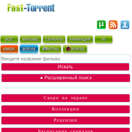
ВСЁ
ФИЛЬМЫ
СЕРИАЛЫ
АНИМАЦИЯ
ТВ
ЮМОР
ФОРУМ
ИГРЫ
КЛИПЫ
● Расширенный поиск
Скоро на экране
Коллекции
Рецензии
Расписание сериалов