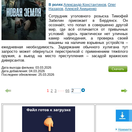
В ролях
:
Александр Константинов
,
Олег
Назаров
,
Алексей Анищенко
Сотрудник уголовного розыска Тимофей
Забелин приезжает в Бердянск. Он
осознаёт, что попал в совершенно другой
мир, где всё отличается от привычных
условий: здесь практически нет уличных
камер наблюдения, а проверка своей
машины на наличие взрывных устройств –
ежедневная необходимость. Задержание обычного хулигана тут
запросто может обернуться перестрелкой с применением тяжёлого
оружия, а выезд на место преступления – засадой вражеских
диверсантов.
Дата выхода фильма: 03.03.2026
Скачать
Дата добавления: 04.03.2026
Последнее обновление: 25.03.2026
1
2
3
· · ·
66