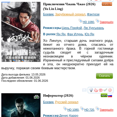
смотреть
инте
Приключения Чжань Чжао
(2026)
HD
(
Yu Lin Ling
)
Боевик
,
Зарубежный сериал
,
Фэнтези
HD 1080
,
Завершён
Режиссеры
:
Цинь Пэнфэй
,
Лю Хунъюань
В ролях
:
Ян Ян
,
Фан Илунь
,
Юэ Ян
Хо Линлун, старшая дочь знатного рода,
бежит из отчего дома, спасаясь от
нежеланного брака. В горной гостинице
судьба сводит её с загадочным
незнакомцем в чёрном одеянии.
Израненный и преследуемый силами добра
и зла, он неоднократно приходит ей на
выручку, поражая своим боевым мастерством.
Дата выхода фильма: 13.05.2026
Скачать
Дата добавления: 01.06.2026
Последнее обновление: 01.06.2026
смотреть
инте
Информатор
(2026)
Боевик
,
Русский сериал
HD 1080
,
HD 720
,
Завершён
Режиссер
:
Денис Карро