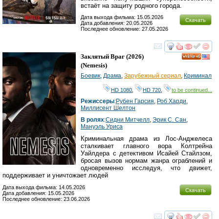
встаёт на защиту родного города.
Дата выхода фильма: 15.05.2026
Скачать
Дата добавления: 20.05.2026
Последнее обновление: 27.05.2026
смотреть
инте
Заклятый Враг
(2026)
HD
(
Nemesis
)
Боевик
,
Драма
,
Зарубежный сериал
,
Криминал
HD 1080
,
HD 720
,
to be continued...
Режиссеры
:
Рубен Гарсия
,
Роб Харди
,
Миллисент Шелтон
В ролях
:
Сидни Митчелл
,
Эрик С. Сан
,
Мануэль Уриса
Криминальная драма из Лос-Анджелеса
сталкивает главного вора Колтрейна
Уайлдера с детективом Исайей Стайлзом,
бросая вызов нормам жанра ограблений и
одновременно исследуя, что движет,
поддерживает и уничтожает людей
Дата выхода фильма: 14.05.2026
Скачать
Дата добавления: 15.05.2026
Последнее обновление: 23.06.2026