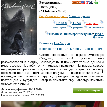
смотреть
инте
Рождественская
11
HD
Песнь
(2019)
(
A Christmas Carol
)
Зарубежный сериал
,
Фэнтези
,
драма
HD 1080
,
HD 720
,
Завершён
,
Новогодние
,
Призраки
,
Экранизация
Экранизация по произведению
:
Чарльз
Диккенс
Режиссер
:
Ник Мерфи
В ролях
:
Гай Пирс
,
Энди Серкис
,
Стивен Грэм
Сюжет повествует о скряге Эбенезере
Скрудже, который давно уже
разочаровался в людях, ненавидит их и признают только деньги и
власть денег. Не любит он и людские праздники. Например, совсем
не разделяет радости окружающих по поводу Рождества, посему
брезгливо отклоняет приглашение на ужин от своего племянника. В
последующие три ночи к Скруджу приходят три духа — прошлого,
настоящего и будущего, которые помогают ему навсегда изменить
отношение к жизни.
Дата выхода фильма: 19.12.2019
Скачать и Смотреть
Дата добавления: 28.12.2019
Последнее обновление: 12.01.2020