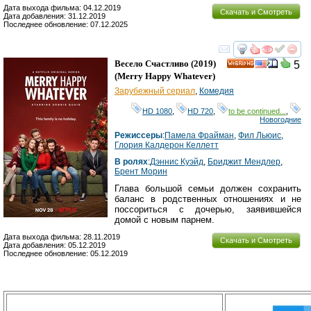
Дата выхода фильма: 04.12.2019
Скачать и Смотреть
Дата добавления: 31.12.2019
Последнее обновление: 07.12.2025
смотреть
инте
Весело Счастливо
(2019)
5
HD
(
Merry Happy Whatever
)
Зарубежный сериал
,
Комедия
HD 1080
,
HD 720
,
to be continued...
,
Новогодние
Режиссеры
:
Памела Фрайман
,
Фил Льюис
,
Глория Калдерон Келлетт
В ролях
:
Дэннис Куэйд
,
Бриджит Мендлер
,
Брент Морин
Глава большой семьи должен сохранить
баланс в родственных отношениях и не
поссориться с дочерью, заявившейся
домой с новым парнем.
Дата выхода фильма: 28.11.2019
Скачать и Смотреть
Дата добавления: 05.12.2019
Последнее обновление: 05.12.2019