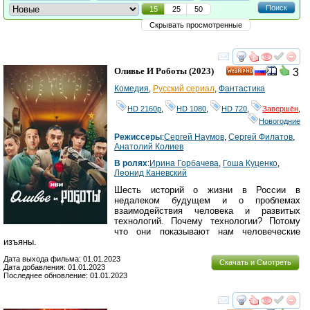
Поиск
15
25
50
Скрывать просмотренные
смотреть
инте
Оливье И Роботы
(2023)
3
HD
Комедия
,
Русский сериал
,
Фантастика
HD 2160р
,
HD 1080
,
HD 720
,
Завершён
,
Новогодние
Режиссеры
:
Сергей Наумов
,
Сергей Филатов
,
Анатолий Колиев
В ролях
:
Ирина Горбачева
,
Гоша Куценко
,
Леонид Каневский
Шесть историй о жизни в России в
недалеком будущем и о проблемах
взаимодействия человека и развитых
технологий. Почему технологии? Потому
что они показывают нам человеческие
изъяны.
Дата выхода фильма: 01.01.2023
Скачать и Смотреть
Дата добавления: 01.01.2023
Последнее обновление: 01.01.2023
смотреть
инте