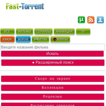
ВСЁ
ФИЛЬМЫ
СЕРИАЛЫ
АНИМАЦИЯ
ТВ
ЮМОР
ФОРУМ
ИГРЫ
КЛИПЫ
● Расширенный поиск
Скоро на экране
Коллекции
Рецензии
Расписание сериалов