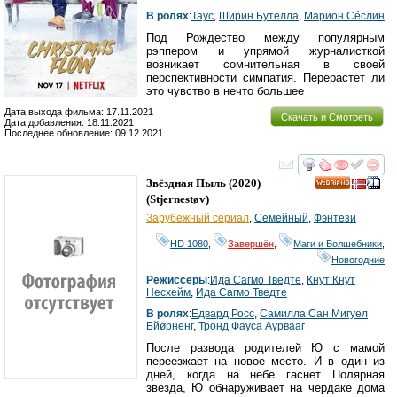
В ролях
:
Таyc
,
Ширин Бутелла
,
Марион Сécлин
Под Рождество между популярным
рэппером и упрямой журналисткой
возникает сомнительная в своей
перспективности симпатия. Перерастет ли
это чувство в нечто большее
Дата выхода фильма: 17.11.2021
Скачать и Смотреть
Дата добавления: 18.11.2021
Последнее обновление: 09.12.2021
смотреть
инте
Звёздная Пыль
(2020)
HD
(
Stjernestøv
)
Зарубежный сериал
,
Семейный
,
Фэнтези
HD 1080
,
Завершён
,
Маги и Волшебники
,
Новогодние
Режиссеры
:
Ида Сагмо Тведте
,
Кнут Кнут
Несхейм
,
Ида Сагмо Тведте
В ролях
:
Едвард Росс
,
Cамилла Сан Мигуел
Бйøрненг
,
Тронд Фауса Аурвааг
После развода родителей Ю с мамой
переезжает на новое место. И в один из
дней, когда на небе гаснет Полярная
звезда, Ю обнаруживает на чердаке дома