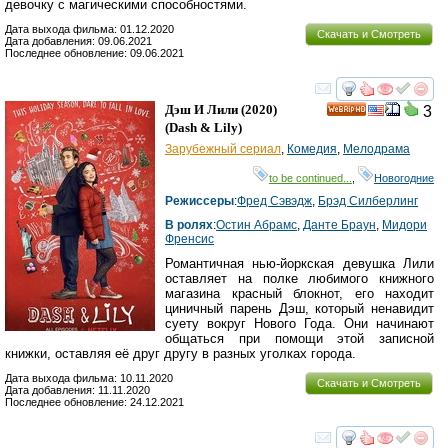
девочку с магическими способностями.
Дата выхода фильма: 01.12.2020
Скачать и Смотреть
Дата добавления: 09.06.2021
Последнее обновление: 09.06.2021
смотреть
инте
Дэш И Лили
(2020)
3
HD
(
Dash & Lily
)
Зарубежный сериал
,
Комедия
,
Мелодрама
to be continued...
,
Новогодние
Режиссеры
:
Фред Сэвэдж
,
Брэд Силберлинг
В ролях
:
Остин Абрамс
,
Данте Браун
,
Мидори
Френсис
Романтичная нью-йоркская девушка Лили
оставляет на полке любимого книжного
магазина красный блокнот, его находит
циничный парень Дэш, который ненавидит
суету вокруг Нового Года. Они начинают
общаться при помощи этой записной
книжки, оставляя её друг другу в разных уголках города.
Дата выхода фильма: 10.11.2020
Скачать и Смотреть
Дата добавления: 11.11.2020
Последнее обновление: 24.12.2021