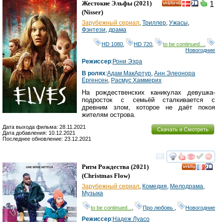
Жестокие Эльфы
(2021)
1
HD
(
Nisser
)
Зарубежный сериал
,
Триллер
,
Ужасы
,
Фэнтези
,
драма
HD 1080
,
HD 720
,
to be continued...
,
Новогодние
Режиссер
:
Рони Эзра
В ролях
:
Адам МакАртур
,
Анн Элеонора
Ёргенсен
,
Расмус Хаммерих
На рождественских каникулах девушка-
подросток с семьёй сталкивается с
древним злом, которое не даёт покоя
жителям острова.
Дата выхода фильма: 28.11.2021
Скачать и Смотреть
Дата добавления: 10.12.2021
Последнее обновление: 23.12.2021
смотреть
инте
Ритм Рождества
(2021)
(
Christmas Flow
)
Зарубежный сериал
,
Комедия
,
Мелодрама
,
Музыка
to be continued...
,
Про любовь
,
Новогодние
Режиссер
:
Надеж Луасо