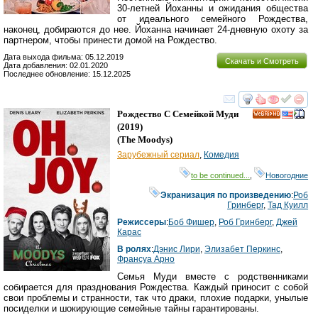
30-летней Йоханны и ожидания общества
от идеального семейного Рождества,
наконец, добираются до нее. Йоханна начинает 24-дневную охоту за
партнером, чтобы принести домой на Рождество.
Дата выхода фильма: 05.12.2019
Скачать и Смотреть
Дата добавления: 02.01.2020
Последнее обновление: 15.12.2025
смотреть
инте
Рождество С Семейкой Муди
HD
(2019)
(
The Moodys
)
Зарубежный сериал
,
Комедия
to be continued...
,
Новогодние
Экранизация по произведению
:
Роб
Гринберг
,
Тад Куилл
Режиссеры
:
Боб Фишер
,
Роб Гринберг
,
Джей
Карас
В ролях
:
Дэнис Лири
,
Элизабет Перкинс
,
Франсуа Арно
Семья Муди вместе с родственниками
собирается для празднования Рождества. Каждый приносит с собой
свои проблемы и странности, так что драки, плохие подарки, унылые
посиделки и шокирующие семейные тайны гарантированы.