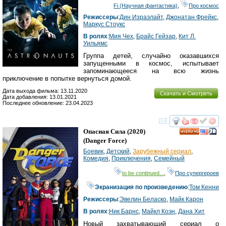
Fi (Научная фантастика)
,
Про космос
Режиссеры
:
Дин Израэлайт
,
Джонатан Фрейкс
,
Маркус Стоукс
В ролях
:
Мия Чех
,
Брайс Гейзар
,
Кит Л.
Уильямс
Группа детей, случайно оказавшихся
запущенными в космос, испытывает
запоминающееся на всю жизнь
приключение в попытке вернуться домой.
Дата выхода фильма: 13.11.2020
Скачать и Смотреть
Дата добавления: 13.01.2021
Последнее обновление: 23.04.2023
смотреть
инте
Опасная Сила
(2020)
HD
(
Danger Force
)
Боевик
,
Детский
,
Зарубежный сериал
,
Комедия
,
Приключения
,
Семейный
to be continued...
,
Про супергероев
Экранизация по произведению
:
Том Кенни
Режиссеры
:
Эвелин Беласко
,
Майк Карон
В ролях
:
Ник Барнс
,
Майкл Коэн
,
Дана Хит
Новый захватывающий сериал о