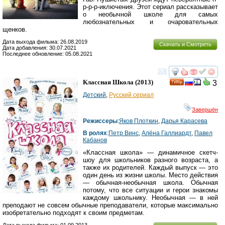
р-р-р-иключения. Этот сериал рассказывает
о необычной школе для самых
любознательных и очаровательных
щенков.
Дата выхода фильма: 26.08.2019
Скачать и Смотреть
Дата добавления: 30.07.2021
Последнее обновление: 05.08.2021
смотреть
инте
Классная Школа
(2013)
3
Детский
,
Русский сериал
Завершён
Режиссеры
:
Яков Плоткин
,
Дарья Карасева
В ролях
:
Петр Винс
,
Алёна Галлиардт
,
Павел
Кабанов
«Классная школа» — динамичное скетч-
шоу для школьников разного возраста, а
также их родителей. Каждый выпуск — это
один день из жизни школы. Место действия
— обычная-необычная школа. Обычная
потому, что все ситуации и герои знакомы
каждому школьнику. Необычная — в ней
преподают не совсем обычные преподаватели, которые максимально
изобретательно подходят к своим предметам.
Дата выхода фильма: 01.09.2013