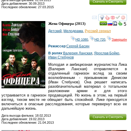
Скачать и Смотреть
Дата добавления: 30.09.2013
Последнее обновление: 27.03.2015
смотреть
инте
Жена Офицера
(2013)
5
Детский
,
Мелодрама
,
Русский сериал
HD 1080
,
HD 720
,
Завершён
Режиссер
:
Сергей Басин
В ролях
:
Валерия Ланская
,
Ярослав Бойко
,
Иван Стебунов
Молодая и амбициозная журналистка Лика
(Валерия Ланская) отправляется в
отдаленный гарнизон вслед за своим
возлюбленным - призывником Денисом
(Иван Стебунов). Она решает написать
разоблачительный материал о тотальном
разложении армии и для этого
устраивается в гарнизон продавщицей. Но жизнь в этом, на первый
взгляд, тихом месте не обещает быть спокойной. Лике приходится
включиться в опасные расследования, которые перевернут всю ее
дальнейшую жизнь.
Дата выхода фильма: 18.02.2013
Скачать и Смотреть
Дата добавления: 19.02.2013
Последнее обновление: 21.04.2013