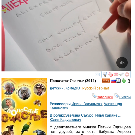
смотреть
инте
Полосатое Счастье
(2012)
3
Детский
,
Комедия
,
Русский сериал
Завершён
,
Ситком
Режиссеры
:
Ирина Васильева
,
Александр
Кананович
В ролях
:
Эвелина Сакуро
,
Илья Капанец
,
Юлия Кадушкевич
У девятилетнего умника Петьки Одинцова
нет друзей, зато есть бабушка Аврора