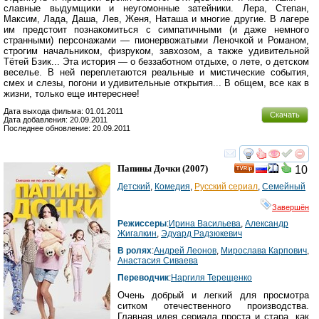
славные выдумщики и неугомонные затейники. Лера, Степан,
Максим, Лада, Даша, Лев, Женя, Наташа и многие другие. В лагере
им предстоит познакомиться с симпатичными (и даже немного
странными) персонажами — пионервожатыми Леночкой и Романом,
строгим начальником, физруком, завхозом, а также удивительной
Тётей Бзик... Эта история — о беззаботном отдыхе, о лете, о детском
веселье. В ней переплетаются реальные и мистические события,
смех и слезы, погони и удивительные открытия... В общем, все как в
жизни, только еще интереснее!
Дата выхода фильма: 01.01.2011
Скачать
Дата добавления: 20.09.2011
Последнее обновление: 20.09.2011
смотреть
инте
Папины Дочки
(2007)
10
Детский
,
Комедия
,
Русский сериал
,
Семейный
Завершён
Режиссеры
:
Ирина Васильева
,
Александр
Жигалкин
,
Эдуард Радзюкевич
В ролях
:
Андрей Леонов
,
Мирослава Карпович
,
Анастасия Сиваева
Переводчик
:
Наргиля Терещенко
Очень добрый и легкий для просмотра
ситком отечественного производства.
Главная идея сериала проста и стара, как