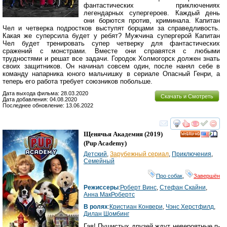
фантастических приключениях
легендарных супергероев. Каждый день
они борются против, криминала. Капитан
Чел и четверка подростков выступят борцами за справедливость.
Какая же суперсила будет у ребят? Мужчина супергерой Капитан
Чел будет тренировать супер четверку для фантастических
сражений с монстрами. Вместе они справятся с любыми
трудностями и решат все задачи. Городок Холмогорск должен знать
своих защитников. Он начинал совсем один, после нанял себе в
команду напарника юного мальчишку в сериале Опасный Генри, а
теперь его работа требует союзников побольше.
Дата выхода фильма: 28.03.2020
Скачать и Смотреть
Дата добавления: 04.08.2020
Последнее обновление: 13.06.2022
смотреть
инте
Щенячья Академия
(2019)
HD
(
Pup Academy
)
Детский
,
Зарубежный сериал
,
Приключения
,
Семейный
Про собак
,
Завершён
Режиссеры
:
Роберт Винс
,
Стефан Скайни
,
Анна МакРобертс
В ролях
:
Кристиан Конвери
,
Чэнс Херстфилд
,
Дилан Шомбинг
Гав! Пушистых друзей ждут невероятные п-