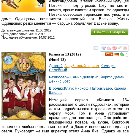
Александровна. В такой компании будущее
Петьки — под угрозой. Ему не светит
ничего, кроме книжек и уроков. Но однажды
Петька совершает геройский поступок, и в
доме Одинцовых появляется полосатый кот Васька. Жизнь
Одинцовых резко меняется — бабушка объявляет Ваське войну.
Дата выхода фильма: 11.06.2012
Скачать и Смотреть
Дата добавления: 30.06.2012
Последнее обновление: 14.07.2012
смотреть
инте
Комната 13
(2012)
1
(
Hotel 13
)
Детский
,
Зарубежный сериал
,
Комедия
,
Семейный
Режиссеры
:
Самир Деведзиc
,
Йоркос Дамен
,
Деннис Ботс
В ролях
:
Клаус Нирхоф
,
Патрик Баер
,
Карола
Шнелль
Немецкий сериал «Комната 13»
рассказывает о шести подростках, которые
летом подрабатывают в красивом отеле на
берегу моря. Том и Анна устраивают
праздники для постояльцев, Фло работает
помощником повара на кухне, Виктория
исполняет любые пожелания гостей, а Джек и вовсе сын владельца
отеля. Руководит же ими директор отеля Анна Лив. Однако не все