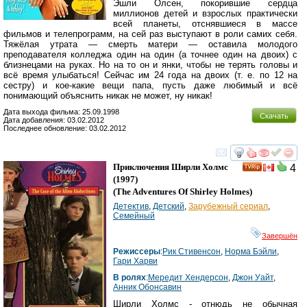
Эшли Олсен, покорившие сердца
миллионов детей и взрослых практически
всей планеты, отснявшиеся в массе
фильмов и телепрограмм, на сей раз выступают в роли самих себя.
Тяжёлая утрата — смерть матери — оставила молодого
преподавателя колледжа один на один (а точнее один на двоих) с
близнецами на руках. Но на то он и янки, чтобы не терять головы и
всё время улыбаться! Сейчас им 24 года на двоих (т. е. по 12 на
сестру) и кое-какие вещи папа, пусть даже любимый и всё
понимающий объяснить никак не может, ну никак!
Дата выхода фильма: 25.09.1998
Скачать
Дата добавления: 03.02.2012
Последнее обновление: 03.02.2012
смотреть
инте
Приключения Ширли Холмс
4
(1997)
(
The Adventures Of Shirley Holmes
)
Детектив
,
Детский
,
Зарубежный сериал
,
Семейный
Завершён
Режиссеры
:
Рик Стивенсон
,
Норма Бэйли
,
Гари Харви
В ролях
:
Мередит Хендерсон
,
Джон Уайт
,
Анник Обонсавин
Ширли Холмс - отнюдь не обычная