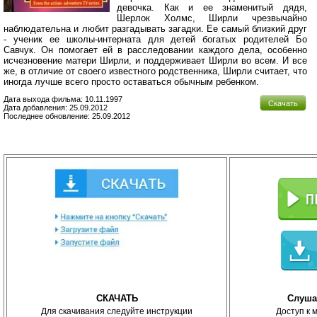
девочка. Как и ее знаменитый дядя,
Шерлок Холмс, Ширли чрезвычайно
наблюдательна и любит разгадывать загадки. Ее самый близкий друг
- ученик ее школы-интерната для детей богатых родителей Бо
Савчук. Он помогает ей в расследовании каждого дела, особенно
исчезновение матери Ширли, и поддерживает Ширли во всем. И все
же, в отличие от своего известного родственника, Ширли считает, что
иногда лучше всего просто оставаться обычным ребенком.
Дата выхода фильма: 10.11.1997
Скачать
Дата добавления: 25.09.2012
Последнее обновление: 25.09.2012
СКАЧАТЬ
Слуша
Для скачивания следуйте инструкции
Доступ к 