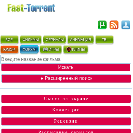
ВСЁ
ФИЛЬМЫ
СЕРИАЛЫ
АНИМАЦИЯ
ТВ
ЮМОР
ФОРУМ
ИГРЫ
КЛИПЫ
● Расширенный поиск
Скоро на экране
Коллекции
Рецензии
Расписание сериалов