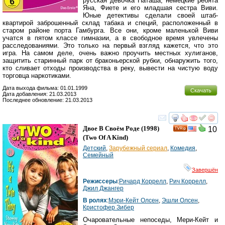
русская девочка Наташа, немецкие ребята
Яна, Фиете и его младшая сестра Виви.
Юные детективы сделали своей штаб-
квартирой заброшенный склад табака и специй, расположенный в
старом районе порта Гамбурга. Все они, кроме маленькой Виви
учатся в пятом классе гимназии, а в свободное время увлечены
расследованиями. Это только на первый взгляд кажется, что это
игра. На самом деле, очень важно проучить местных хулиганов,
защитить старинный парк от браконьерской рубки, обнаружить того,
кто сливает отходы производства в реку, вывести на чистую воду
торговца наркотиками.
Дата выхода фильма: 01.01.1999
Скачать
Дата добавления: 21.03.2013
Последнее обновление: 21.03.2013
смотреть
инте
Двое В Своём Роде
(1998)
10
(
Two Of A Kind
)
Детский
,
Зарубежный сериал
,
Комедия
,
Семейный
Завершён
Режиссеры
:
Ричард Коррелл
,
Рич Коррелл
,
Джил Джангер
В ролях
:
Мэри-Кейт Олсен
,
Эшли Олсен
,
Кристофер Зибер
Очаровательные непоседы, Мери-Кейт и