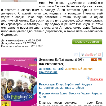
мир. Не очень удачливого семейного
психолога Сергея Васнецова бросает жена,
и сбегает с любовником в Канаду. А он остается один с пятью
дочерьми. Старшей почти шестнадцать, а младшая Пуговка ещё
ходит в садик. Плюс ещё остается и теща, живущая на одной
лестничной клетке. Как воспитывать пять девочек, абсолютно разных
по характерам и взглядам? Эту задачу и решает Васнецов. В этом
ему активно помогает друг стоматолог Антонов, секретарша Тамара,
школьные учителя,во главе с директором, а также чета миллионеров
Федотовых.
Дата выхода фильма: 03.09.2007
Скачать и Смотреть
Дата добавления: 29.07.2009
Последнее обновление: 22.11.2019
смотреть
инте
Детективы Из Табакерки
(1999)
(
Die Pfefferkörner
)
Детектив
,
Детский
,
Зарубежный сериал
,
Приключения
Завершён
Режиссеры
:
Клаус Вирбитзкий
,
Андреа
Катценбергер
,
Маттиас Штойрер
В ролях
:
Аглая Брикс
,
Вьессна Феркич
,
Аврела
Стирн
Главные герои сериала — турок Кем,