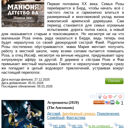
Первая половина ХХ века. Семья Розы
перебирается в Берд, чтобы начать всё с
чистого листа и гармонично влиться в
размеренный и многовековой уклад жизни
живописной армянской деревушки. Сам
переезд становится для семьи огромным
испытанием: дорога полна хаоса, а новый
дом оказывается старым и покосившимся. Но несмотря ни на что
маленькая Роза очень рада оказаться в Берде, ведь теперь она
будет неразлучна со своей двоюродной сестрой Фаей. Родители
Розы постепенно обустраиваются: мама Мария мечтает получить
работу в местной школе, чему всеми силами пытается помешать
Роза, а отец Иосиф, несмотря на вечные неудачи, придумывает одну
хитроумную афёру за другой. В деревне к сёстрам Розе и Фае
примыкает местный мальчишка Гамлет и неразлучная троица сразу
же попадает в целый водоворот приключений, устраивая вокруг
настоящий переполох.
Дата выхода фильма: 27.12.2025
Скачать
Дата добавления: 05.01.2026
Последнее обновление: 05.01.2026
смотреть
инте
Астронавты
(2020)
1
HD
(
The Astronauts
)
Детский
,
Зарубежный сериал
,
Приключения
,
Семейный
,
Фантастика
HD 1080
,
HD 720
,
to be continued...
,
Sci-