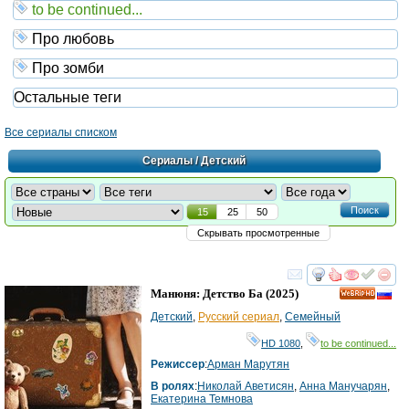
to be continued...
Про любовь
Про зомби
Остальные теги
Все сериалы списком
Сериалы
/ Детский
Поиск
15
25
50
Скрывать просмотренные
смотреть
инте
Манюня: Детство Ба
(2025)
HD
Детский
,
Русский сериал
,
Семейный
HD 1080
,
to be continued...
Режиссер
:
Арман Марутян
В ролях
:
Николай Аветисян
,
Анна Манучарян
,
Екатерина Темнова