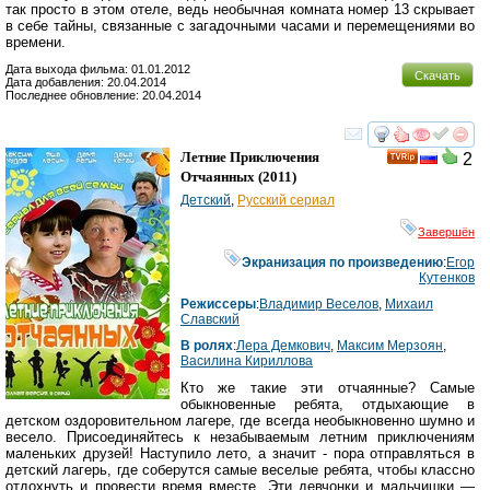
так просто в этом отеле, ведь необычная комната номер 13 скрывает
в себе тайны, связанные с загадочными часами и перемещениями во
времени.
Дата выхода фильма: 01.01.2012
Скачать
Дата добавления: 20.04.2014
Последнее обновление: 20.04.2014
смотреть
инте
Летние Приключения
2
Отчаянных
(2011)
Детский
,
Русский сериал
Завершён
Экранизация по произведению
:
Егор
Кутенков
Режиссеры
:
Владимир Веселов
,
Михаил
Славский
В ролях
:
Лера Демкович
,
Максим Мерзоян
,
Василина Кириллова
Кто же такие эти отчаянные? Самые
обыкновенные ребята, отдыхающие в
детском оздоровительном лагере, где всегда необыкновенно шумно и
весело. Присоединяйтесь к незабываемым летним приключениям
маленьких друзей! Наступило лето, а значит - пора отправляться в
детский лагерь, где соберутся самые веселые ребята, чтобы классно
отдохнуть и провести время вместе. Эти девчонки и мальчишки —