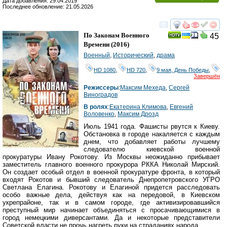
Дата добавления: 29.04.2019
Последнее обновление: 21.05.2026
смотреть
инте
По Законам Военного
45
Времени
(2016)
Военный
,
Исторический
,
драма
HD 1080
,
HD 720
,
9 мая, День Победы
,
Завершён
Режиссеры
:
Максим Мехеда
,
Сергей
Виноградов
В ролях
:
Екатерина Климова
,
Евгений
Воловенко
,
Максим Дрозд
Июль 1941 года. Фашисты рвутся к Киеву.
Обстановка в городе накаляется с каждым
днем, что добавляет работы лучшему
следователю киевской военной
прокуратуры Ивану Рокотову. Из Москвы неожиданно прибывает
заместитель главного военного прокурора РККА Николай Мирский.
Он создает особый отдел в военной прокуратуре фронта, в который
входят Рокотов и бывший следователь Днепропетровского УГРО
Светлана Елагина. Рокотову и Елагиной придется расследовать
особо важные дела, действуя как на передовой, в Киевском
укрепрайоне, так и в самом городе, где активизировавшийся
преступный мир начинает объединяться с просачивающимися в
город немецкими диверсантами. Да и некоторые представители
Советской власти не прочь нагреть руки на страданиях народа.