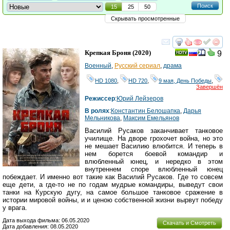
Поиск
15
25
50
Скрывать просмотренные
смотреть
инте
Крепкая Броня
(2020)
9
Военный
,
Русский сериал
,
драма
HD 1080
,
HD 720
,
9 мая, День Победы
,
Завершён
Режиссер
:
Юрий Лейзеров
В ролях
:
Константин Белошапка
,
Дарья
Мельникова
,
Максим Емельянов
Василий Русаков заканчивает танковое
училище. На дворе грохочет война, но это
не мешает Василию влюбится. И теперь в
нем борется боевой командир и
влюбленный юнец, и нередко в этом
внутреннем споре влюбленный юнец
побеждает. И именно вот такие как Василий Русаков. Где то совсем
еще дети, а где-то не по годам мудрые командиры, выведут свои
танки на Курскую дугу, на самое большое танковое сражение в
истории мировой войны, и и ценою собственной жизни вырвут победу
у врага.
Дата выхода фильма: 06.05.2020
Скачать и Смотреть
Дата добавления: 08.05.2020