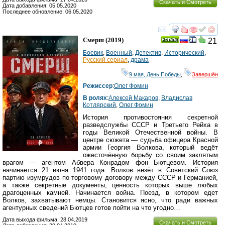
Скачать и Смотреть
Дата добавления: 05.05.2020
Последнее обновление: 06.05.2020
смотреть
инте
Смерш
(2019)
21
Боевик
,
Военный
,
Детектив
,
Исторический
,
Русский сериал
,
драма
9 мая, День Победы
,
Завершён
Режиссер
:
Олег Фомин
В ролях
:
Алексей Макаров
,
Владислав
Котлярский
,
Олег Фомин
История противостояния секретной
разведслужбы СССР и Третьего Рейха в
годы Великой Отечественной войны. В
центре сюжета — судьба офицера Красной
армии Георгия Волкова, который ведёт
ожесточённую борьбу со своим заклятым
врагом — агентом Абвера Конрадом фон Бютцевом. История
начинается 21 июня 1941 года. Волков везёт в Советский Союз
партию изумрудов по торговому договору между СССР и Германией,
а также секретные документы, ценность которых выше любых
драгоценных камней. Начинается война. Поезд, в котором едет
Волков, захватывают немцы. Становится ясно, что ради важных
агентурных сведений Бютцев готов пойти на что угодно…
Дата выхода фильма: 28.04.2019
Скачать и Смотреть