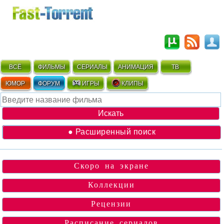
ВСЁ
ФИЛЬМЫ
СЕРИАЛЫ
АНИМАЦИЯ
ТВ
ЮМОР
ФОРУМ
ИГРЫ
КЛИПЫ
● Расширенный поиск
Скоро на экране
Коллекции
Рецензии
Расписание сериалов