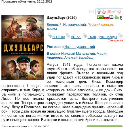
Последнее обновление: 26.12.2022
смотреть
инте
Джульбарс
(2020)
8
Военный
,
Исторический
,
Русский сериал
,
драма
HD 1080
,
HD 720
,
9 мая, День Победы
,
Завершён
Режиссер
:
Иван Шурховецкий
В ролях
:
Николай Мачульский
,
Мария
Андреева
,
Алексей Барабаш
Август 1941 года. Пограничная школа
служебного собаководства оказывается на
линии фронта. Вместе с военными под
удар попадают и гражданские: врач Кира и
ее маленькая дочь Лиза. Командир
пограншколы Шевцов понимает, что силы неравны и пытается
отправить в тыл Киру, в которую он тайно влюблён, и ее дочь Лизу.
За ними в пограншколу приезжает партработник Поляков, он отец
Лизы. Но все планы срываются из-за быстрого наступления
фашистов. Теперь отряд вынужден уходить с боями. Шевцов спасает
Киру, Лизу и Полякова, но пограншкола вынуждена принять неравный
бой, чтобы дать время на эвакуацию близлежащего города. Молодые
и неопытные пограничники вместе со своими собаками встанут на
пути немецких танков. Винтовки и клыки против брони и автоматов.
Дата выхода фильма: 27.04.2020