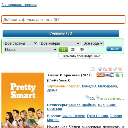
Все сериалы списком
Сериалы
/ 3D
Поиск
15
25
50
Скрывать просмотренные
смотреть
инте
Умные И Красивые
(2021)
1
(
Pretty Smart
)
Зарубежный сериал
,
Комедия
,
Мелодрама
,
драма
3D
,
to be continued...
Режиссеры
:
Памела Фрайман
,
Фил Льюис
,
Ричи Кин
В ролях
:
Эмили Осмент
,
Грегг Салкин
,
Оливия
Маклин
Начитанная Челси вынуждена переехать к