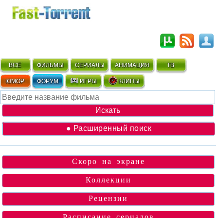
ВСЁ
ФИЛЬМЫ
СЕРИАЛЫ
АНИМАЦИЯ
ТВ
ЮМОР
ФОРУМ
ИГРЫ
КЛИПЫ
● Расширенный поиск
Скоро на экране
Коллекции
Рецензии
Расписание сериалов