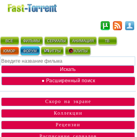
ВСЁ
ФИЛЬМЫ
СЕРИАЛЫ
АНИМАЦИЯ
ТВ
ЮМОР
ФОРУМ
ИГРЫ
КЛИПЫ
● Расширенный поиск
Скоро на экране
Коллекции
Рецензии
Расписание сериалов