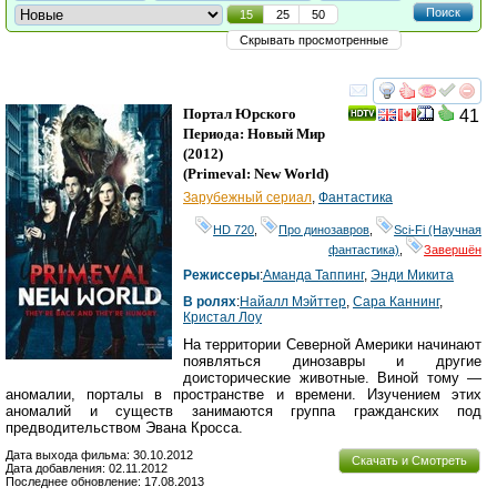
Поиск
15
25
50
Скрывать просмотренные
смотреть
инте
Портал Юрского
41
Периода: Новый Мир
(2012)
(
Primeval: New World
)
Зарубежный сериал
,
Фантастика
HD 720
,
Про динозавров
,
Sci-Fi (Научная
фантастика)
,
Завершён
Режиссеры
:
Аманда Таппинг
,
Энди Микита
В ролях
:
Найалл Мэйттер
,
Сара Каннинг
,
Кристал Лоу
На территории Северной Америки начинают
появляться динозавры и другие
доисторические животные. Виной тому —
аномалии, порталы в пространстве и времени. Изучением этих
аномалий и существ занимаются группа гражданских под
предводительством Эвана Кросса.
Дата выхода фильма: 30.10.2012
Скачать и Смотреть
Дата добавления: 02.11.2012
Последнее обновление: 17.08.2013