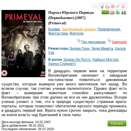
смотреть
инте
Портал Юрского Периода
46
(Первобытное)
(2007)
(
Primeval
)
Боевик
,
Зарубежный сериал
,
Приключения
,
Фантастика
,
Фэнтези
Про динозавров
,
Завершён
Режиссеры
:
Эндрю Ганн
,
Энди Микита
,
Цилла
Уэр
В ролях
:
Эндрю Ли Поттс
,
Найалл Мэттер
,
Ханна Спирритт
В двадцать первом веке на территории
Великобритании начинают с завидным
постоянством появляться диковинные
существа, которые вымерли уже много миллионов лет назад. Во
всяком случае, так считаю ученые палеонтологи. Однако факт есть
факт – вымершие животные спокойно разгуливают по
Великобритании, при этом далеко не все из них дружелюбны. Вскоре
ученые узнают о том, что в природе существуют странные врата-
порталы, которые позволяют обитателям юрского периода проникать
в двадцать первый век. Врата нужно срочно закрыть, пока динозавры
не взяли власть над Британией в свои лапы.
Дата выхода фильма: 10.02.2007
Скачать
Дата добавления: 06.01.2011
Последнее обновление: 05.07.2020