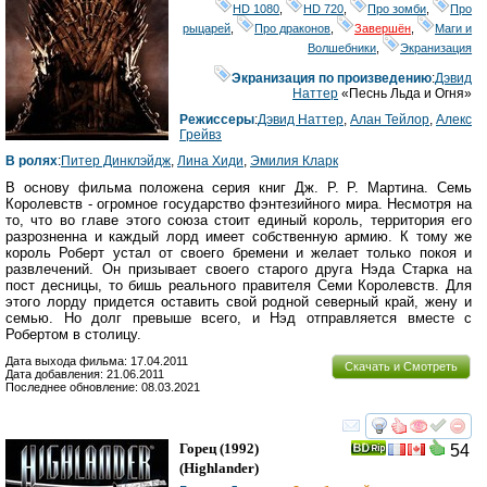
HD 1080
,
HD 720
,
Про зомби
,
Про
рыцарей
,
Про драконов
,
Завершён
,
Маги и
Волшебники
,
Экранизация
Экранизация по произведению
:
Дэвид
Наттер
«Песнь Льда и Огня»
Режиссеры
:
Дэвид Наттер
,
Алан Тейлор
,
Алекс
Грейвз
В ролях
:
Питер Динклэйдж
,
Лина Хиди
,
Эмилия Кларк
В основу фильма положена серия книг Дж. Р. Р. Мартина. Семь
Королевств - огромное государство фэнтезийного мира. Несмотря на
то, что во главе этого союза стоит единый король, территория его
разрозненна и каждый лорд имеет собственную армию. К тому же
король Роберт устал от своего бремени и желает только покоя и
развлечений. Он призывает своего старого друга Нэда Старка на
пост десницы, то бишь реального правителя Семи Королевств. Для
этого лорду придется оставить свой родной северный край, жену и
семью. Но долг превыше всего, и Нэд отправляется вместе с
Робертом в столицу.
Дата выхода фильма: 17.04.2011
Скачать и Смотреть
Дата добавления: 21.06.2011
Последнее обновление: 08.03.2021
смотреть
инте
Горец
(1992)
54
(
Highlander
)