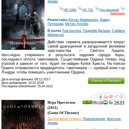
драма
HD 1080
,
HD 720
,
Про рыцарей
,
Завершён
Режиссеры
:
Дуглас Маккиннон
,
Дэвид
Петрарка
,
Метин Хусейн
В ролях
:
Том Каллен
,
Падрейк Делани
,
Саймон
Мерреллс
Действие сериала разворачивается вокруг
самой драгоценной и загадочной реликвии
христианства — Святого Грааля,
бесследно утерянного в результате падения города Акры,
последнего оплота тамплиеров. Существование Ордена теперь под
угрозой и зависит от того, будет ли найден Кубок Христа. На поиски
Грааля отправляется предводитель тамплиеров — храбрый воин сэр
Лэндри, чтобы помешать уничтожению Ордена.
Дата выхода фильма: 08.12.2017
Скачать и Смотреть
Дата добавления: 16.02.2018
Последнее обновление: 25.04.2021
смотреть
инте
Игра Престолов
2633
Ray
(2011)
(
Game Of Thrones
)
Зарубежный сериал
,
Приключения
,
Фэнтези
,
драма