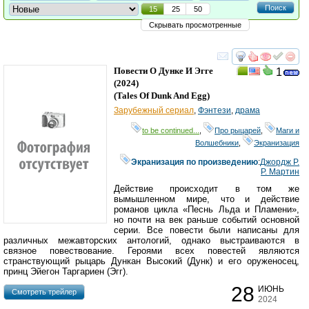
Поиск
15
25
50
Скрывать просмотренные
смотреть
инте
Повести О Дунке И Эгге
1
(2024)
(
Tales Of Dunk And Egg
)
Зарубежный сериал
,
Фэнтези
,
драма
to be continued...
,
Про рыцарей
,
Маги и
Волшебники
,
Экранизация
Экранизация по произведению
:
Джордж Р.
Р. Мартин
Действие происходит в том же
вымышленном мире, что и действие
романов цикла «Песнь Льда и Пламени»,
но почти на век раньше событий основной
серии. Все повести были написаны для
различных межавторских антологий, однако выстраиваются в
связное повествование. Героями всех повестей являются
странствующий рыцарь Дункан Высокий (Дунк) и его оруженосец,
принц Эйегон Таргариен (Эгг).
28
ИЮНЬ
Cмотреть трейлер
2024