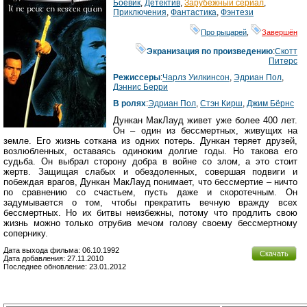
Боевик
,
Детектив
,
Зарубежный сериал
,
Приключения
,
Фантастика
,
Фэнтези
Про рыцарей
,
Завершён
Экранизация по произведению
:
Скотт
Питерс
Режиссеры
:
Чарлз Уилкинсон
,
Эдриан Пол
,
Дэннис Берри
В ролях
:
Эдриан Пол
,
Стэн Кирш
,
Джим Бёрнс
Дункан МакЛауд живет уже более 400 лет.
Он – один из бессмертных, живущих на
земле. Его жизнь соткана из одних потерь. Дункан теряет друзей,
возлюбленных, оставаясь одиноким долгие годы. Но такова его
судьба. Он выбрал сторону добра в войне со злом, а это стоит
жертв. Защищая слабых и обездоленных, совершая подвиги и
побеждая врагов, Дункан МакЛауд понимает, что бессмертие – ничто
по сравнению со счастьем, пусть даже и скоротечным. Он
задумывается о том, чтобы прекратить вечную вражду всех
бессмертных. Но их битвы неизбежны, потому что продлить свою
жизнь можно только отрубив мечом голову своему бессмертному
сопернику.
Дата выхода фильма: 06.10.1992
Скачать
Дата добавления: 27.11.2010
Последнее обновление: 23.01.2012