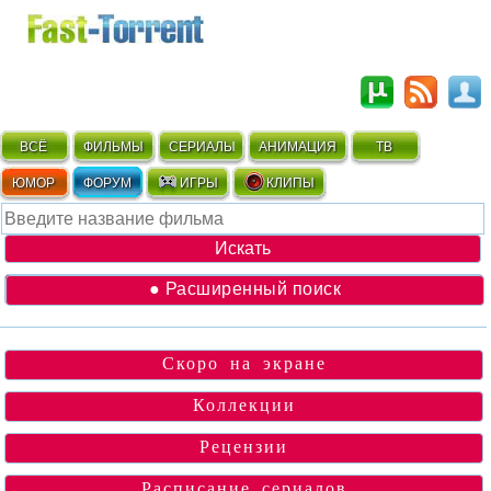
ВСЁ
ФИЛЬМЫ
СЕРИАЛЫ
АНИМАЦИЯ
ТВ
ЮМОР
ФОРУМ
ИГРЫ
КЛИПЫ
● Расширенный поиск
Скоро на экране
Коллекции
Рецензии
Расписание сериалов