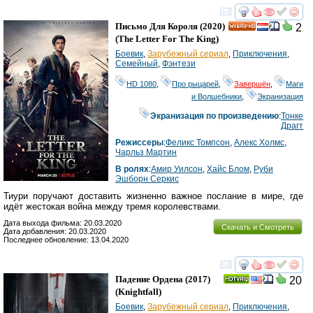
смотреть
инте
Письмо Для Короля
(2020)
2
HD
(
The Letter For The King
)
Боевик
,
Зарубежный сериал
,
Приключения
,
Семейный
,
Фэнтези
HD 1080
,
Про рыцарей
,
Завершён
,
Маги
и Волшебники
,
Экранизация
Экранизация по произведению
:
Тонке
Драгт
Режиссеры
:
Феликс Томпсон
,
Алекс Холмс
,
Чарльз Мартин
В ролях
:
Амир Уилсон
,
Хайс Блом
,
Руби
Эшборн Серкис
Тиури поручают доставить жизненно важное послание в мире, где
идёт жестокая война между тремя королевствами.
Дата выхода фильма: 20.03.2020
Скачать и Смотреть
Дата добавления: 20.03.2020
Последнее обновление: 13.04.2020
смотреть
инте
Падение Ордена
(2017)
20
(
Knightfall
)
Боевик
,
Зарубежный сериал
,
Приключения
,