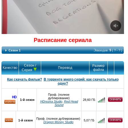
Расписание сериала
Эпизодов:
9
Сезон 1
( ? - ? )
Сезон /
Размер
Качество
Перевод
файла
Серия
Как скачать фильм?
В торренте много серий: как скачать только
одну?
Проф. (полное
HD
дублирование)
1-й сезон
28,60 ГБ
HDrezka Studio
,
Red Head
Sound
HD
Проф. (полное дублирование)
1-й сезон
5,07 ГБ
Dragon Money Studio