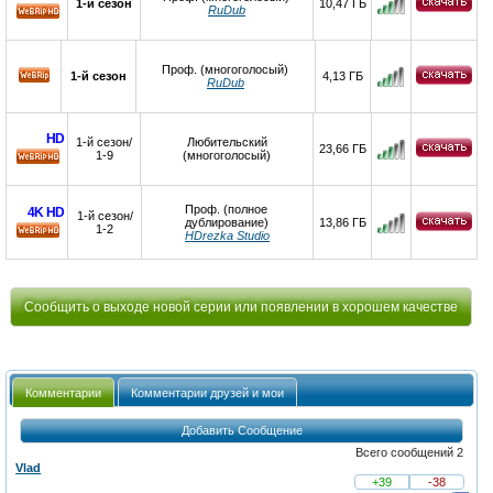
1-й сезон
10,47 ГБ
RuDub
HD
Проф. (многоголосый)
1-й сезон
4,13 ГБ
RuDub
HD
1-й сезон/
Любительский
23,66 ГБ
1-9
(многоголосый)
HD
Проф. (полное
4K
HD
1-й сезон/
дублирование)
13,86 ГБ
1-2
HDrezka Studio
HD
Сообщить о выходе новой серии или появлении в хорошем качестве
Комментарии
Комментарии друзей и мои
Добавить Сообщение
Всего сообщений 2
Vlаd
+39
-38