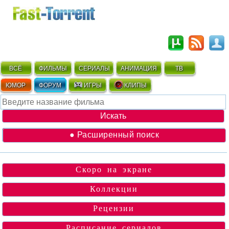
ВСЁ
ФИЛЬМЫ
СЕРИАЛЫ
АНИМАЦИЯ
ТВ
ЮМОР
ФОРУМ
ИГРЫ
КЛИПЫ
● Расширенный поиск
Скоро на экране
Коллекции
Рецензии
Расписание сериалов