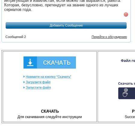
интригующая и извилистая, если можно так выразится, работа.
Которая, безусловно, претендует на звание одного из лучших
сериалов года.
Добавить Сообщение
Сообщений 2
Перейти к обсуждению
СКАЧАТЬ
P
Для скачивания следуйте инструкции
Succe