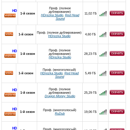
Проф. (полное
HD
дублирование)
1-й сезон
11,02 ГБ
HDrezka Studio
,
Red Head
Sound
HD
Проф. (полное дублирование)
1-й сезон
4,60 ГБ
HDrezka Studio
Проф. (полное
HD
1-й сезон
дублирование)
28,23 ГБ
HDrezka Studio
HD
Проф. (многоголосый)
1-й сезон
HDrezka Studio
,
Red Head
5,49 ГБ
Sound
Проф. (полное
HD
1-й сезон
дублирование)
25,29 ГБ
Dragon Money Studio
HD
HD
Проф. (многоголосый)
1-й сезон
19,06 ГБ
RuDub
HD
HD
Проф. (многоголосый)