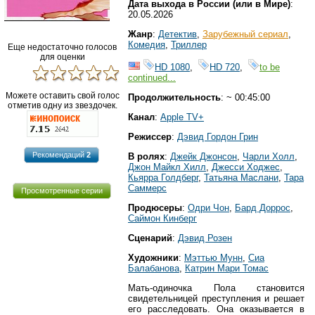
Дата выхода в России (или в Мире)
:
20.05.2026
Жанр
:
Детектив
,
Зарубежный сериал
,
Комедия
,
Триллер
Еще недостаточно голосов
для оценки
HD 1080
,
HD 720
,
to be
continued...
Можете оставить свой голос
Продолжительность
: ~ 00:45:00
отметив одну из звездочек.
Канал
:
Apple TV+
Режиссер
:
Дэвид Гордон Грин
Рекомендаций
2
В ролях
:
Джейк Джонсон
,
Чарли Холл
,
Джон Майкл Хилл
,
Джесси Ходжес
,
Кьярра Голдберг
,
Татьяна Маслани
,
Тара
Саммерс
Просмотренные серии
Продюсеры
:
Одри Чон
,
Бард Доррос
,
Саймон Кинберг
Сценарий
:
Дэвид Розен
Художники
:
Мэттью Мунн
,
Сиа
Балабанова
,
Катрин Мари Томас
Мать-одиночка Пола становится
свидетельницей преступления и решает
его расследовать. Она оказывается в