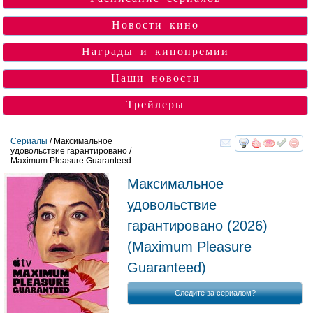
Новости кино
Награды и кинопремии
Наши новости
Трейлеры
Сериалы
/ Максимальное
удовольствие гарантировано /
смотреть
инте
Maximum Pleasure Guaranteed
Максимальное
удовольствие
гарантировано
(2026)
(
Maximum Pleasure
Guaranteed
)
Следите за сериалом?