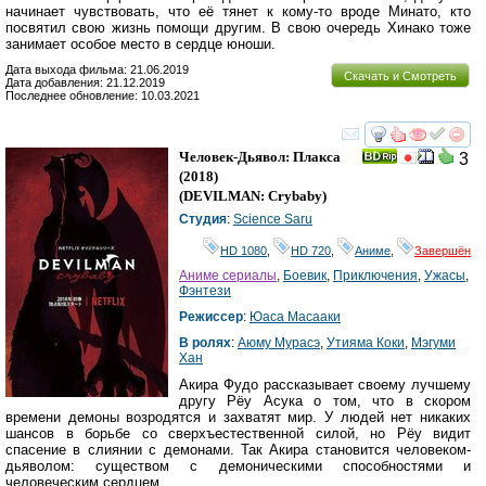
начинает чувствовать, что её тянет к кому-то вроде Минато, кто
посвятил свою жизнь помощи другим. В свою очередь Хинако тоже
занимает особое место в сердце юноши.
Дата выхода фильма: 21.06.2019
Скачать и Смотреть
Дата добавления: 21.12.2019
Последнее обновление: 10.03.2021
смотреть
инте
Человек-Дьявол: Плакса
3
(2018)
(
DEVILMAN: Crybaby
)
Студия
:
Science Saru
HD 1080
,
HD 720
,
Аниме
,
Завершён
Аниме сериалы
,
Боевик
,
Приключения
,
Ужасы
,
Фэнтези
Режиссер
:
Юаса Масааки
В ролях
:
Аюму Мурасэ
,
Утияма Коки
,
Мэгуми
Хан
Акира Фудо рассказывает своему лучшему
другу Рёу Асука о том, что в скором
времени демоны возродятся и захватят мир. У людей нет никаких
шансов в борьбе со сверхъестественной силой, но Рёу видит
спасение в слиянии с демонами. Так Акира становится человеком-
дьяволом: существом с демоническими способностями и
человеческим сердцем.