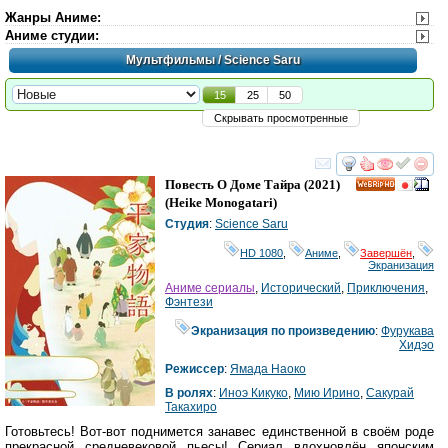
Жанры Аниме
:
Аниме студии
:
Мультфильмы
/ Science Saru
15
25
50
Скрывать просмотренные
смотреть
инте
Повесть О Доме Тайра
(2021)
HD
(
Heike Monogatari
)
Студия
:
Science Saru
HD 1080
,
Аниме
,
Завершён
,
Экранизация
Аниме сериалы
,
Исторический
,
Приключения
,
Фэнтези
Экранизация по произведению
:
Фурукава
Хидэо
Режиссер
:
Ямада Наоко
В ролях
:
Иноэ Кикуко
,
Мию Ирино
,
Сакурай
Такахиро
Готовьтесь! Вот-вот поднимется занавес единственной в своём роде
прекрасной средневековой пьесы! Сериал вдохновлён японским