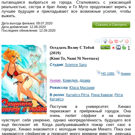
пытающаяся выбраться из города. Сталкиваясь с ужасающей
реальностью, сестра и брат Аюму и Го Муто продолжают верить в
лучшее будущее и прикладывают все возможные усилия, чтобы
выжить.
Дата выхода фильма: 09.07.2020
Скачать и Смотреть
Дата добавления: 12.08.2020
Последнее обновление: 12.09.2020
смотреть
инте
Оседлать Волну С Тобой
1
(2019)
(
Kimi To, Nami Ni Noretara
)
Студия
:
Science Saru
HD 1080
,
Аниме
Аниме
,
Комедия
,
драма
Режиссер
:
Юаса Масааки
В ролях
:
Катаёсэ Рёта
,
Рина Каваэи
,
Рёта
Катаёсэ
Поступив в университет, Хинако
переезжает в прибрежный городок. Она
очень любит сёрфинг и на волнах
чувствует себя уверенно, однако неопределённость будущего всё
ещё беспокоит её. Когда разбушевавшийся пожар сеет хаос в
городке, Хинако знакомится с молодым пожарным Минато. Пока они
занимаются сёрфингом и проводят много времени вместе, девушка