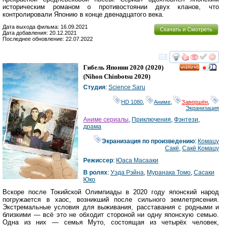
историческим романом о противостоянии двух кланов, что
контролировали Японию в конце двенадцатого века.
Дата выхода фильма: 16.09.2021
Скачать и Смотреть
Дата добавления: 20.12.2021
Последнее обновление: 22.07.2022
смотреть
инте
Гибель Японии 2020
(2020)
HD
(
Nihon Chinbotsu 2020
)
Студия
:
Science Saru
HD 1080
,
Аниме
,
Завершён
,
Экранизация
Аниме сериалы
,
Приключения
,
Фэнтези
,
драма
Экранизация по произведению
:
Комацу
Сакё
,
Сакё Комацу
Режиссер
:
Юаса Масааки
В ролях
:
Уэда Рэйна
,
Муранака Томо
,
Сасаки
Юко
Вскоре после Токийской Олимпиады в 2020 году японский народ
погружается в хаос, возникший после сильного землетрясения.
Экстремальные условия для выживания, расставания с родными и
близкими — всё это не обходит стороной ни одну японскую семью.
Одна из них — семья Муто, состоящая из четырёх человек,