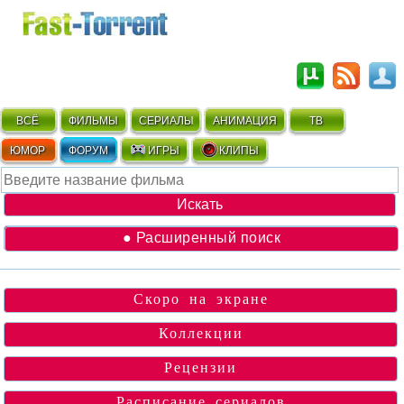
ВСЁ
ФИЛЬМЫ
СЕРИАЛЫ
АНИМАЦИЯ
ТВ
ЮМОР
ФОРУМ
ИГРЫ
КЛИПЫ
● Расширенный поиск
Скоро на экране
Коллекции
Рецензии
Расписание сериалов