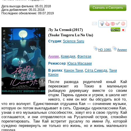
Дата выхода фильма: 05.01.2018
Скачать и Смотреть
Дата добавления: 05.01.2018
Последнее обновление: 09.07.2019
смотреть
инте
Лу За Стеной
(2017)
(
Yoake Tsugeru Lu No Uta
)
Студия
:
Science Saru
HD 1080
,
Аниме
Аниме
,
Комедия
,
Фэнтези
Режиссер
:
Юаса Масааки
В ролях
:
Канон Тани
,
Сёта Симода
,
Тани
Канон
После развода родителей юный Кай
переезжает из Токио в маленькую
рыбацкую деревушку вместе со своим
отцом. Парень одинок и угрюм, в школе нет
никого, с кем он мог бы обсудить всё то,
что его волнует. Единственная отдушина Кая — сочинение музыки,
которую он потом выкладывает в сеть. Однажды одноклассники Кая,
узнав о его музыкальных способностях, зовут его в свою группу. Кай
соглашается, и они отправляются на Русалочий остров, спокойно
порепетировать. Там Кай встретит русалку по имени Лу, которой
суждено перевернуть не только его жизнь, но и жизнь маленького
городка.