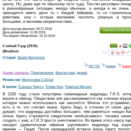
школу. Но, даже идя по обычному пути туда, Тио-тян регулярно попа
в разнообразные ситуации, иногда обычные, а иногда и не очень.
приходится иметь дело то с бандой байкеров, то со строительн
работами, или с острым желанием посетить уборную и проч
большими, и мелкими неприятностями...
Дата выхода фильма: 06.07.2018
Скачать и Смотре
Дата добавления: 11.08.2018
Последнее обновление: 15.10.2018
Слабый Удар
(2018)
(
Beatless
)
смот
Студия
:
Studio Barcelona
HD 720
,
Аниме
,
Заве
Аниме сериалы
,
Приключения
,
Фантастика
,
драма
Режиссер
:
Мидзусима Сэйдзи
В ролях
:
Ёсинага Такуто
,
Тояма Нао
,
Томиока Мисако
В 2105 году стали популярны гуманоидные андроиды Г.И.Э, кото
вошли в обиход. Обществом они рассматриваются как «личная игруш
которую можно использовать как захочется. Многих это устраивает
есть и те, кто считает иначе. Арато Эндо, в отличие от своих дру
думает, что андроиды достойны большего, чем равняться «вещи».Ка
ночью Арато становится свидетелем необъяснимого: техника начин
сходить с ума, а Г.И.Э просто уничтожаются. Во время этого хаоса па
находит удивительным образом уцелевшего андроида под кодо
именем — Лация. После неожиданной встречи жизнь Арато полнос