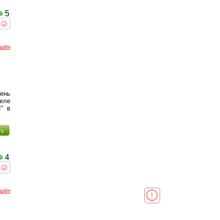
5
реть
интересует
ршён
чень
-еле
!" в
ть
4
реть
интересует
ршён