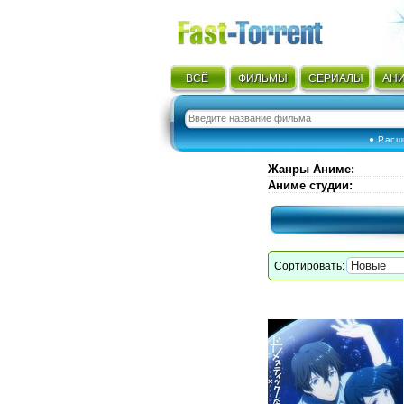
ВСЁ
ФИЛЬМЫ
СЕРИАЛЫ
АН
● Расш
Жанры Аниме
:
Аниме студии
:
Сортировать: