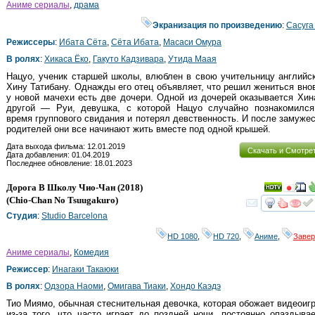
Аниме сериалы
,
драма
Экранизация по произведению
:
Сасуга
Режиссеры
:
Ибата Сёта
,
Сёта Ибата
,
Масаси Омура
В ролях
:
Хикаса Ёко
,
Гакуто Кадзивара
,
Утида Маая
Нацуо, ученик старшей школы, влюблен в свою учительницу английс
Хину Татибану. Однажды его отец объявляет, что решил жениться вно
у новой мачехи есть две дочери. Одной из дочерей оказывается Хин
другой — Руи, девушка, с которой Нацуо случайно познакомился
время группового свидания и потерял девственность. И после замуже
родителей они все начинают жить вместе под одной крышей.
Дата выхода фильма: 12.01.2019
Скачать и Смотре
Дата добавления: 01.04.2019
Последнее обновление: 18.01.2023
Дорога В Школу Чио-Чан
(2018)
(
Chio-Chan No Tsuugakuro
)
смот
Студия
:
Studio Barcelona
HD 1080
,
HD 720
,
Аниме
,
Заве
Аниме сериалы
,
Комедия
Режиссер
:
Инагаки Такаюки
В ролях
:
Одзора Наоми
,
Омигава Тиаки
,
Хондо Каэдэ
Тио Миямо, обычная стеснительная девочка, которая обожает видеоиг
из-за того, что часто играет до поздней ночи, постоянно опаздыва