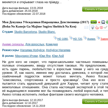
меняется и открывает глаза на правду...
Дата выхода фильма: 13.01.2018
Скачать и Смотре
Дата добавления: 25.03.2018
Последнее обновление: 22.07.2018
Моя Девушка Убежденная Извращенка Девственница
(2017)
(
Boku No Kanojo Ga Majime Sugiru Shobitch Na Ken
)
смот
Студия
:
Studio Barcelona
,
Studio Blanc.
HD 1080
,
HD 720
,
Аниме
,
Заве
Аниме сериалы
,
Для взрослых
,
Комедия
Режиссеры
:
Нагаяма Нобуёси
,
Нобуёси Нагаяма
В ролях
:
Мицухиро Итики
,
Юки Яги
,
Юки Аой
Ни для кого не секрет, что парни-школьники частенько помешаны
половых отношениях, ввиду отсутствия таковых. Но предположим, 
есть один парень, любопытство к взрослым темам у него на сред
уровне. И, как назло, именно ему досталась девчонка, о которой л
озабоченный подросток может только мечтать. Акихо Косак
"комсомолка, спортсменка и просто красавица”. Она изо всех 
пытается стать идеальной девушкой для Харуки, читает кучу стат
межполовых отношениях. Она стала настоящей эксперткой в этой т
её выдающимся знаниям мог бы позавидовать любой взрослый, и те
Акихо готова исполнить любые фантазии своего молодого человека.
Дата выхода фильма: 12.10.2017
Скачать и Смотре
Дата добавления: 12.10.2017
Последнее обновление: 14.11.2019