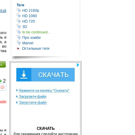
Теги
HD 2160р
 Кэй
HD 1080
HD 720
3D
to be continued...
кого
вь и
Про зомби
а, а
Marvel
 во
Остальные теги
ства
ть
2
реть
интересует
ршён
СКАЧАТЬ
ры и
Для скачивания следуйте инструкции
ет в