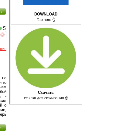
ть
DOWNLOAD
Tap here 👆
5
реть
интересует
ршён
 на
что
нем
юбой
Скачать
а -
с̲с̲ы̲л̲к̲а̲ ̲д̲л̲я̲ ̲с̲к̲а̲ч̲и̲в̲а̲н̲и̲я̲ ☝
сил
ей о
еме,
перь
ть