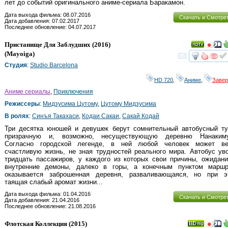
лет до событий оригинального аниме-сериала Баракамон.
Дата выхода фильма: 08.07.2016
Скачать и Смотре
Дата добавления: 07.02.2017
Последнее обновление: 04.07.2017
Пристанище Для Заблудших
(2016)
(
Mayoiga
)
смот
Студия
:
Studio Barcelona
HD 720
,
Аниме
,
Заве
Аниме сериалы
,
Приключения
Режиссеры
:
Мидзусима Цутому
,
Цутому Мидзусима
В ролях
:
Синъя Такахаси
,
Кодаи Сакаи
,
Сакай Кодай
Три десятка юношей и девушек берут сомнительный автобусный ту
призрачную и, возможно, несуществующую деревню Нанакиму
Согласно городской легенде, в ней любой человек может ве
счастливую жизнь, не зная трудностей реального мира. Автобус ув
тридцать пассажиров, у каждого из которых свои причины, ожидан
внутренние демоны, далеко в горы, а конечным пунктом маршр
оказывается заброшенная деревня, разваливающаяся, но при э
таящая слабый аромат жизни...
Дата выхода фильма: 01.04.2016
Скачать и Смотре
Дата добавления: 21.04.2016
Последнее обновление: 21.08.2016
Флотская Коллекция
(2015)