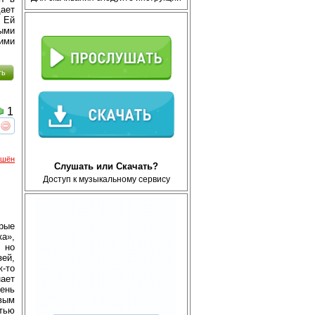
дает
 Ей
ыми
ими
ть
1
реть
интересует
ршён
Слушать или Скачать?
Доступ к музыкальному сервису
рые
ка»,
, но
зей,
к-то
ает
рень
вым
тью