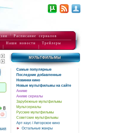
нзии
Расписание сериалов
Наши новости
Трейлеры
МУЛЬТФИЛЬМЫ
Самые популярные
Последние добавленные
Новинки кино
Новые мультфильмы на сайте
Аниме
Аниме сериалы
Зарубежные мультфильмы
Мультсериалы
8
Русские мультфильмы
Советские мультфильмы
реть
интересует
Арт-хаус / Авторское кино
Остальные жанры
ация