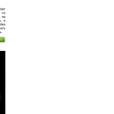
бит
д со
 на
, и
бке
вать
ь.
ть