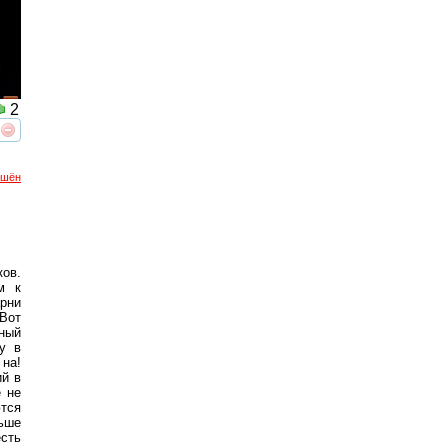
2
реть
интересует
ршён
ков.
м к
рни
 Вот
нный
у в
 на!
ий в
е не
ются
ьше
есть