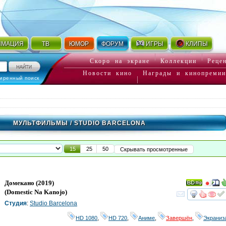
ИМАЦИЯ
ТВ
ЮМОР
ФОРУМ
ИГРЫ
КЛИПЫ
Скоро на экране
Коллекции
Реце
Новости кино
Награды и кинопремии
иренный поиск
МУЛЬТФИЛЬМЫ
/ STUDIO BARCELONA
15
25
50
Скрывать просмотренные
Домекано
(2019)
(
Domestic Na Kanojo
)
смот
Студия
:
Studio Barcelona
HD 1080
,
HD 720
,
Аниме
,
Завершён
,
Экраниз