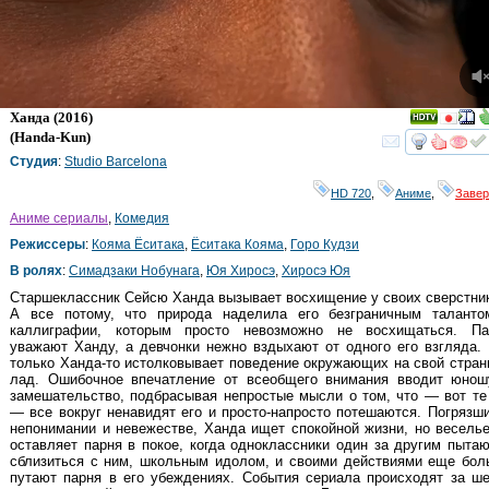
Ханда
(2016)
(
Handa-Kun
)
смот
Студия
:
Studio Barcelona
HD 720
,
Аниме
,
Заве
Аниме сериалы
,
Комедия
Режиссеры
:
Кояма Ёситака
,
Ёситака Кояма
,
Горо Кудзи
В ролях
:
Симадзаки Нобунага
,
Юя Хиросэ
,
Хиросэ Юя
Старшеклассник Сейсю Ханда вызывает восхищение у своих сверстни
А все потому, что природа наделила его безграничным таланто
каллиграфии, которым просто невозможно не восхищаться. Па
уважают Ханду, а девчонки нежно вздыхают от одного его взгляда.
только Ханда-то истолковывает поведение окружающих на свой стра
лад. Ошибочное впечатление от всеобщего внимания вводит юнош
замешательство, подбрасывая непростые мысли о том, что — вот те
— все вокруг ненавидят его и просто-напросто потешаются. Погрязш
непонимании и невежестве, Ханда ищет спокойной жизни, но весель
оставляет парня в покое, когда одноклассники один за другим пыта
сблизиться с ним, школьным идолом, и своими действиями еще бол
путают парня в его убеждениях. События сериала происходят за ш