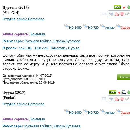
Дурочка
(2017)
(
Aho Girl
)
смот
Студия
:
Studio Barcelona
HD 1080
,
HD 720
,
Аниме
,
Заве
Аниме сериалы
,
Комедия
Режиссеры
:
Кусакава Кэйдзо
,
Кэидзо Кусакава
В ролях
:
Аои Юки
,
Юки Аой
,
Томокадзу Сугита
Ёсико - обычная жизнерадостная девушка как и все прочие, которая о
сильно любит лезть куда не следует. Ак-кун, её друг детства, еле
терпит эту её черту и у него постоянно слетает с уст слово "Дура
сторону Ёсико.
Дата выхода фильма: 04.07.2017
Скача
Дата добавления: 21.10.2017
Последнее обновление: 26.08.2019
Фуука
(2017)
(
Fuuka
)
смот
Студия
:
Studio Barcelona
HD 1080
,
HD 720
,
Аниме
,
Заве
Аниме сериалы
,
Комедия
Режиссеры
:
Кусакава Кэйдзо
,
Кэидзо Кусакава