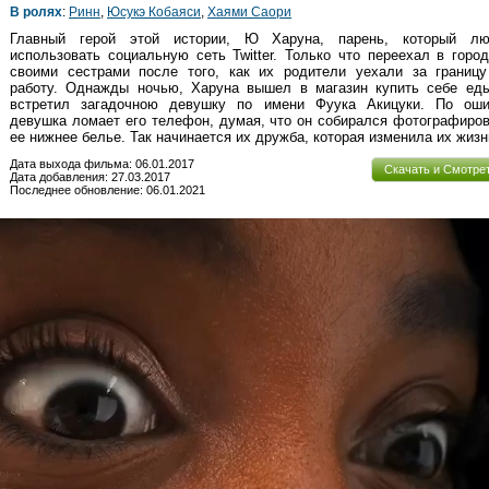
В ролях
:
Ринн
,
Юсукэ Кобаяси
,
Хаями Саори
Главный герой этой истории, Ю Харуна, парень, который лю
использовать социальную сеть Twitter. Только что переехал в горо
своими сестрами после того, как их родители уехали за границу
работу. Однажды ночью, Харуна вышел в магазин купить себе еды
встретил загадочною девушку по имени Фуука Акицуки. По оши
девушка ломает его телефон, думая, что он собирался фотографиро
ее нижнее белье. Так начинается их дружба, которая изменила их жизн
Дата выхода фильма: 06.01.2017
Скачать и Смотре
Дата добавления: 27.03.2017
Последнее обновление: 06.01.2021