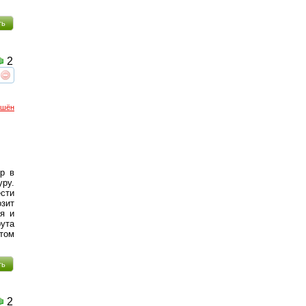
ть
2
реть
интересует
ршён
р в
ру.
сти
озит
ия и
ута
том
ть
2