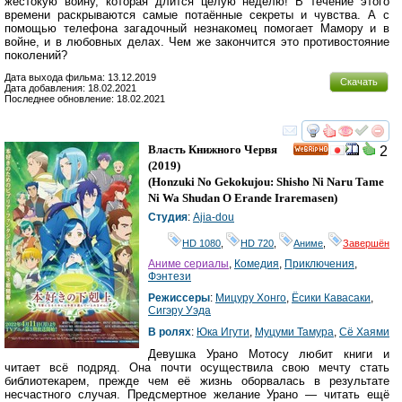
жестокую войну, которая длится целую неделю! В течение этого
времени раскрываются самые потаённые секреты и чувства. А с
помощью телефона загадочный незнакомец помогает Мамору и в
войне, и в любовных делах. Чем же закончится это противостояние
поколений?
Дата выхода фильма: 13.12.2019
Скачать
Дата добавления: 18.02.2021
Последнее обновление: 18.02.2021
смотреть
инте
Власть Книжного Червя
2
HD
(2019)
(
Honzuki No Gekokujou: Shisho Ni Naru Tame
Ni Wa Shudan O Erande Iraremasen
)
Студия
:
Ajia-dou
HD 1080
,
HD 720
,
Аниме
,
Завершён
Аниме сериалы
,
Комедия
,
Приключения
,
Фэнтези
Режиссеры
:
Мицуру Хонго
,
Ёсики Кавасаки
,
Сигэру Уэда
В ролях
:
Юка Игути
,
Муцуми Тамура
,
Сё Хаями
Девушка Урано Мотосу любит книги и
читает всё подряд. Она почти осуществила свою мечту стать
библиотекарем, прежде чем её жизнь оборвалась в результате
несчастного случая. Предсмертное желание Урано — читать ещё