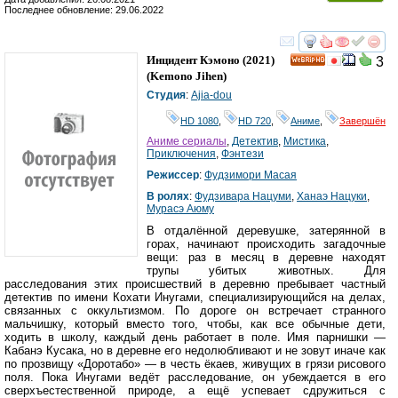
Последнее обновление: 29.06.2022
смотреть
инте
Инцидент Кэмоно
(2021)
3
HD
(
Kemono Jihen
)
Студия
:
Ajia-dou
HD 1080
,
HD 720
,
Аниме
,
Завершён
Аниме сериалы
,
Детектив
,
Мистика
,
Приключения
,
Фэнтези
Режиссер
:
Фудзимори Масая
В ролях
:
Фудзивара Нацуми
,
Ханаэ Нацуки
,
Мурасэ Аюму
В отдалённой деревушке, затерянной в
горах, начинают происходить загадочные
вещи: раз в месяц в деревне находят
трупы убитых животных. Для
расследования этих происшествий в деревню пребывает частный
детектив по имени Кохати Инугами, специализирующийся на делах,
связанных с оккультизмом. По дороге он встречает странного
мальчишку, который вместо того, чтобы, как все обычные дети,
ходить в школу, каждый день работает в поле. Имя парнишки —
Кабанэ Кусака, но в деревне его недолюбливают и не зовут иначе как
по прозвищу «Доротабо» — в честь ёкаев, живущих в грязи рисового
поля. Пока Инугами ведёт расследование, он убеждается в его
сверхъестественной природе, а ещё успевает сдружиться с