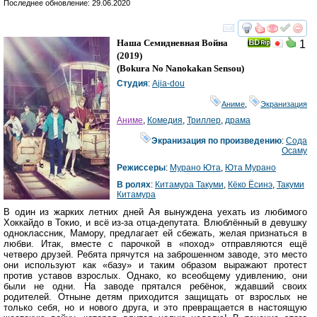
Последнее обновление: 29.06.2020
смотреть
инте
Наша Семидневная Война
1
(2019)
(
Bokura No Nanokakan Sensou
)
Студия
:
Ajia-dou
Аниме
,
Экранизация
Аниме
,
Комедия
,
Триллер
,
драма
Экранизация по произведению
:
Сода
Осаму
Режиссеры
:
Мурано Юта
,
Юта Мурано
В ролях
:
Китамура Такуми
,
Кёко Ёсинэ
,
Такуми
Китамура
В один из жарких летних дней Ая вынуждена уехать из любимого
Хоккайдо в Токио, и всё из-за отца-депутата. Влюблённый в девушку
одноклассник, Мамору, предлагает ей сбежать, желая признаться в
любви. Итак, вместе с парочкой в «поход» отправляются ещё
четверо друзей. Ребята прячутся на заброшенном заводе, это место
они используют как «базу» и таким образом выражают протест
против уставов взрослых. Однако, ко всеобщему удивлению, они
были не одни. На заводе прятался ребёнок, ждавший своих
родителей. Отныне детям приходится защищать от взрослых не
только себя, но и нового друга, и это превращается в настоящую