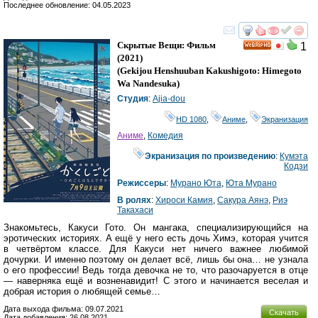
Последнее обновление: 04.05.2023
смотреть
инте
Скрытые Вещи: Фильм
1
HD
(2021)
(
Gekijou Henshuuban Kakushigoto: Himegoto
Wa Nandesuka
)
Студия
:
Ajia-dou
HD 1080
,
Аниме
,
Экранизация
Аниме
,
Комедия
Экранизация по произведению
:
Кумэта
Кодзи
Режиссеры
:
Мурано Юта
,
Юта Мурано
В ролях
:
Хироси Камия
,
Сакура Аянэ
,
Риэ
Такахаси
Знакомьтесь, Какуси Гото. Он мангака, специализирующийся на
эротических историях. А ещё у него есть дочь Химэ, которая учится
в четвёртом классе. Для Какуси нет ничего важнее любимой
дочурки. И именно поэтому он делает всё, лишь бы она… не узнала
о его профессии! Ведь тогда девочка не то, что разочаруется в отце
— наверняка ещё и возненавидит! С этого и начинается веселая и
добрая история о любящей семье…
Дата выхода фильма: 09.07.2021
Скачать
Дата добавления: 26.08.2021