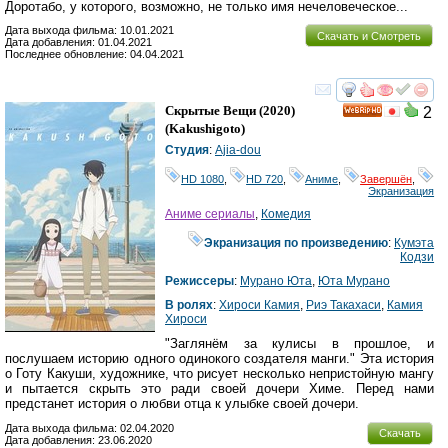
Доротабо, у которого, возможно, не только имя нечеловеческое...
Дата выхода фильма: 10.01.2021
Скачать и Смотреть
Дата добавления: 01.04.2021
Последнее обновление: 04.04.2021
смотреть
инте
Скрытые Вещи
(2020)
2
HD
(
Kakushigoto
)
Студия
:
Ajia-dou
HD 1080
,
HD 720
,
Аниме
,
Завершён
,
Экранизация
Аниме сериалы
,
Комедия
Экранизация по произведению
:
Кумэта
Кодзи
Режиссеры
:
Мурано Юта
,
Юта Мурано
В ролях
:
Хироси Камия
,
Риэ Такахаси
,
Камия
Хироси
"Заглянём за кулисы в прошлое, и
послушаем историю одного одинокого создателя манги." Эта история
о Готу Какуши, художнике, что рисует несколько непристойную мангу
и пытается скрыть это ради своей дочери Химе. Перед нами
предстанет история о любви отца к улыбке своей дочери.
Дата выхода фильма: 02.04.2020
Скачать
Дата добавления: 23.06.2020