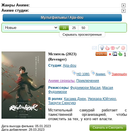
Жанры Аниме
:
Аниме студии
:
Мультфильмы
/ Ajia-dou
15
25
50
Скрывать просмотренные
смотреть
инте
Мститель
(2023)
1
HD
(
Revenger
)
Студия
:
Ajia-dou
HD 1080
,
Аниме
,
Завершён
Аниме сериалы
,
Приключения
Режиссеры
:
Фудзимори Масая
,
Масая
Фудзимори
В ролях
:
Касама Дзюн
,
Умэхара Юйтиро
,
Такэути Сюнсукэ
Мстительный самурай работает с
таинственной организацией, чтобы
отомстить за тех, у кого нет власти.
Дата выхода фильма: 05.01.2023
Скачать и Смотреть
Дата добавления: 28.03.2023