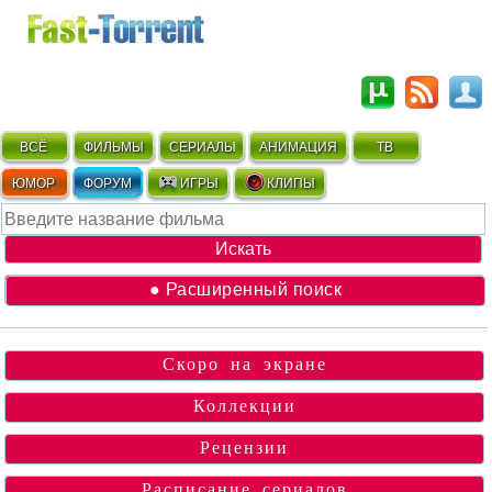
ВСЁ
ФИЛЬМЫ
СЕРИАЛЫ
АНИМАЦИЯ
ТВ
ЮМОР
ФОРУМ
ИГРЫ
КЛИПЫ
● Расширенный поиск
Скоро на экране
Коллекции
Рецензии
Расписание сериалов