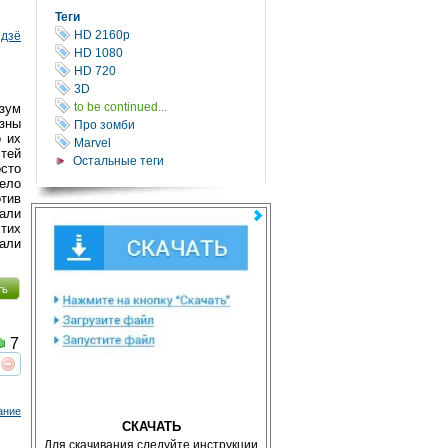
Теги
HD 2160р
ндзё
HD 1080
HD 720
3D
to be continued...
зум
езны
Про зомби
о их
Marvel
стей
Остальные теги
сто
ело
отив
мали
тих
али
ть
7
реть
интересует
ание
СКАЧАТЬ
Для скачивания следуйте инструкции