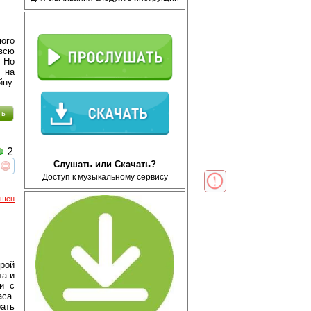
ого
 всю
… Но
 на
йну.
ть
2
Слушать или Скачать?
реть
интересует
Доступ к музыкальному сервису
ршён
трой
та и
и с
аса.
ать