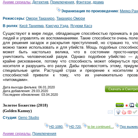
Аниме сериалы
,
Детектив
,
Приключения
,
Фэнтези
,
драма
Экранизация по произведению
:
Миякэ Ра
Режиссеры
:
Омори Такахиро
,
Такахиро Омори
В ролях
:
Кисё Танияма
,
Кэисукэ Уэда
,
Ясуюки Касэ
Существуют в мире люди, обладающие способностью проникать в ра
людей и управлять их воспоминаниями. Такие способности очень пол
для решения загадок и раскрытия преступлений, но страшно то, чт
можно также использовать и для убийств. Мощь подобных способно
может быть настолько велика, что в состоянии просто-напро
уничтожить человеческий разум. Однако подобное убийство — д
крайне рискованное, потому что способность может обернуться пр
носителя и разрушить его разум. Дабы противостоять этому, приду
специальные цепи. Растущий страх и презрение к носителям э
способностей привели к тому, что их уничижительно прозв
«питомцами».
Дата выхода фильма: 06.01.2020
Скачать и Смотре
Дата добавления: 29.03.2020
Последнее обновление: 03.04.2020
Золотое Божество
(2018)
(
Golden Kamuy
)
смот
Студия
:
Geno Studio
HD 1080
,
HD 720
,
to be continued...
,
Про выжив
Аниме сериалы
,
Приключения