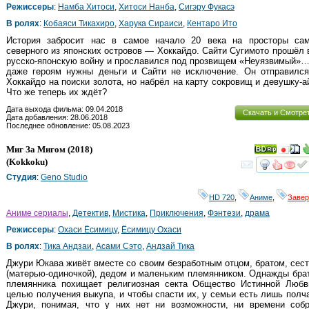
Режиссеры
:
Намба Хитоси
,
Хитоси Нанба
,
Сигэру Фукасэ
В ролях
:
Кобаяси Тикахиро
,
Харука Сираиси
,
Кентаро Ито
История забросит нас в самое начало 20 века на просторы сам
северного из японских островов — Хоккайдо. Сайти Сугимото прошёл
русско-японскую войну и прославился под прозвищем «Неуязвимый»
даже героям нужны деньги и Сайти не исключение. Он отправился
Хоккайдо на поиски золота, но набрёл на карту сокровищ и девушку-а
Что же теперь их ждёт?
Дата выхода фильма: 09.04.2018
Скачать и Смотре
Дата добавления: 28.06.2018
Последнее обновление: 05.08.2023
Миг За Мигом
(2018)
(
Kokkoku
)
смот
Студия
:
Geno Studio
HD 720
,
Аниме
,
Заве
Аниме сериалы
,
Детектив
,
Мистика
,
Приключения
,
Фэнтези
,
драма
Режиссеры
:
Охаси Ёсимицу
,
Ёсимицу Охаси
В ролях
:
Тика Андзаи
,
Асами Сэто
,
Андзай Тика
Джури Юкава живёт вместе со своим безработным отцом, братом, сес
(матерью-одиночкой), дедом и маленьким племянником. Однажды бра
племянника похищает религиозная секта Общество Истинной Любв
целью получения выкупа, и чтобы спасти их, у семьи есть лишь полч
Джури, понимая, что у них нет ни возможности, ни времени собр