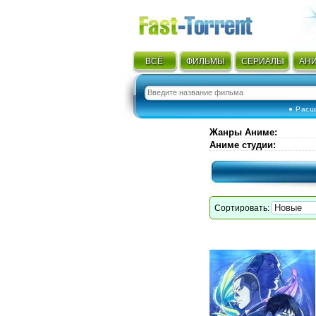
ВСЁ
ФИЛЬМЫ
СЕРИАЛЫ
АН
● Расш
Жанры Аниме
:
Аниме студии
:
Сортировать: