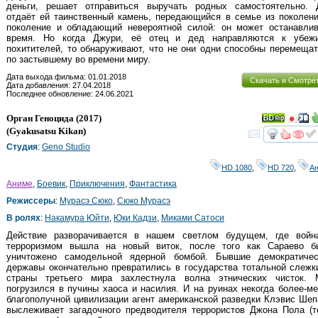
деньги, решает отправиться выручать родных самостоятельно. 
отдаёт ей таинственный камень, передающийся в семье из поколен
поколение и обладающий невероятной силой: он может останавлив
время. Но когда Джури, её отец и дед направляются к убеж
похитителей, то обнаруживают, что не они одни способны перемеща
по застывшему во времени миру.
Дата выхода фильма: 01.01.2018
Скачать и Смотре
Дата добавления: 27.04.2018
Последнее обновление: 24.06.2021
Орган Геноцида
(2017)
(
Gyakusatsu Kikan
)
смот
Студия
:
Geno Studio
HD 1080
,
HD 720
,
А
Аниме
,
Боевик
,
Приключения
,
Фантастика
Режиссеры
:
Мурасэ Сюко
,
Сюко Мурасэ
В ролях
:
Накамура Юйти
,
Юки Кадзи
,
Миками Сатоси
Действие разворачивается в нашем светлом будущем, где войн
терроризмом вышла на новый виток, после того как Сараево б
уничтожено самодельной ядерной бомбой. Бывшие демократичес
державы окончательно превратились в государства тотальной слежк
страны третьего мира захлестнула волна этнических чисток. 
погрузился в пучины хаоса и насилия. И на руинах некогда более-м
благополучной цивилизации агент американской разведки Клэвис Ше
выслеживает загадочного предводителя террористов Джона Пола (т