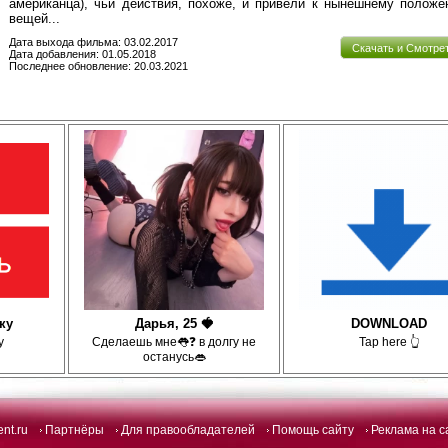
американца), чьи действия, похоже, и привели к нынешнему полож
вещей...
Дата выхода фильма: 03.02.2017
Скачать и Смотре
Дата добавления: 01.05.2018
Последнее обновление: 20.03.2021
ку
Дарья, 25 🍓
DOWNLOAD
у
Сделаешь мне👅❓ в долгу не
Tap here 👆
останусь👄
ent.ru
Партнёры
Для правообладателей
Помощь сайту
Реклама на с