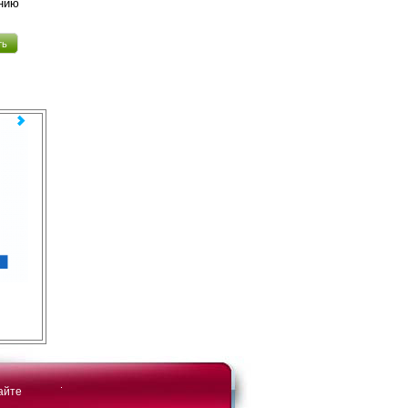
ению
ть
айте