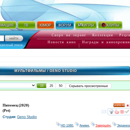
ИМАЦИЯ
ТВ
ЮМОР
ФОРУМ
ИГРЫ
КЛИПЫ
Скоро на экране
Коллекции
Реце
Новости кино
Награды и кинопремии
иренный поиск
МУЛЬТФИЛЬМЫ
/ GENO STUDIO
15
25
50
Скрывать просмотренные
Питомец
(2020)
HD
(
Pet
)
смот
Студия
:
Geno Studio
HD 1080
,
Аниме
,
Завершён
,
Экраниз