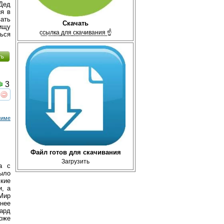
Дед
ия в
ать
Скачать
ищу
с̲с̲ы̲л̲к̲а̲ ̲д̲л̲я̲ ̲с̲к̲а̲ч̲и̲в̲а̲н̲и̲я̲ ☝
ться
ть
3
реть
интересует
ниме
Файл готов для скачивания
Загрузить
а с
ыло
кие
и, а
Мир
енее
пард
оже