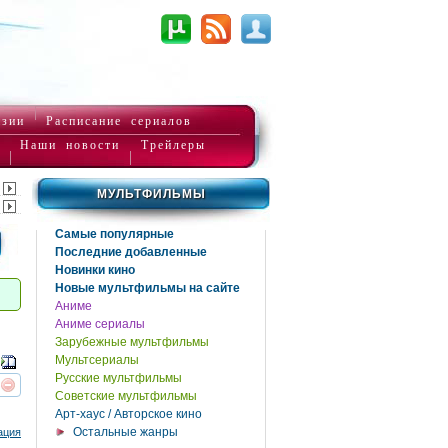
нзии
Расписание сериалов
Наши новости
Трейлеры
МУЛЬТФИЛЬМЫ
Самые популярные
Последние добавленные
Новинки кино
Новые мультфильмы на сайте
Аниме
Аниме сериалы
Зарубежные мультфильмы
Мультсериалы
Русские мультфильмы
Советские мультфильмы
реть
интересует
Арт-хаус / Авторское кино
Остальные жанры
ация