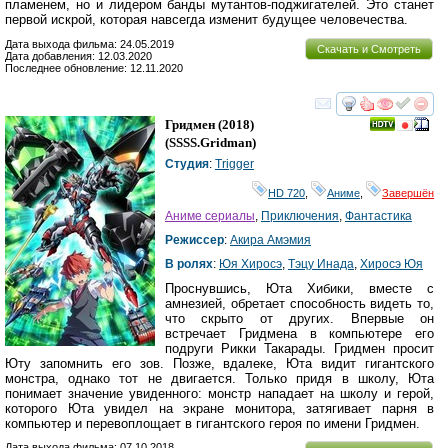
пламенем, но и лидером банды мутантов-поджигателей. Это станет
первой искрой, которая навсегда изменит будущее человечества.
Дата выхода фильма: 24.05.2019
Скачать и Смотреть
Дата добавления: 12.03.2020
Последнее обновление: 12.11.2020
смотреть
инте
Гридмен
(2018)
(
SSSS.Gridman
)
Студия
:
Trigger
HD 720
,
Аниме
,
Завершён
Аниме сериалы
,
Приключения
,
Фантастика
Режиссер
:
Акира Амэмия
В ролях
:
Юя Хиросэ
,
Тэцу Инада
,
Хиросэ Юя
Проснувшись, Юта Хибики, вместе с
амнезией, обретает способность видеть то,
что скрыто от других. Впервые он
встречает Гридмена в компьютере его
подруги Рикки Такарады. Гридмен просит
Юту запомнить его зов. Позже, вдалеке, Юта видит гигантского
монстра, однако тот не двигается. Только придя в школу, Юта
понимает значение увиденного: монстр нападает на школу и герой,
которого Юта увидел на экране монитора, затягивает парня в
компьютер и перевоплощает в гигантского героя по имени Гридмен.
Дата выхода фильма: 07.10.2018