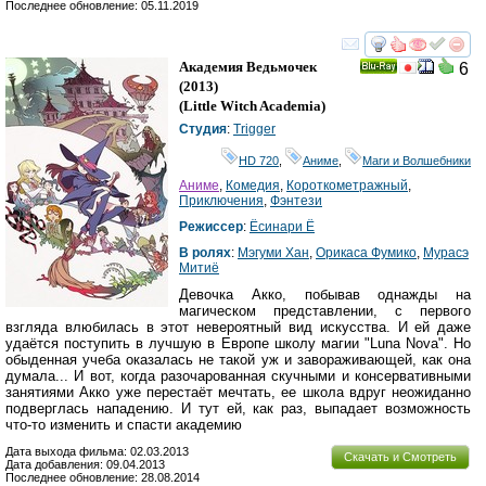
Последнее обновление: 05.11.2019
смотреть
инте
Академия Ведьмочек
6
Ray
(2013)
(
Little Witch Academia
)
Студия
:
Trigger
HD 720
,
Аниме
,
Маги и Волшебники
Аниме
,
Комедия
,
Короткометражный
,
Приключения
,
Фэнтези
Режиссер
:
Ёсинари Ё
В ролях
:
Мэгуми Хан
,
Орикаса Фумико
,
Мурасэ
Митиё
Девочка Акко, побывав однажды на
магическом представлении, с первого
взгляда влюбилась в этот невероятный вид искусства. И ей даже
удаётся поступить в лучшую в Европе школу магии "Luna Nova". Но
обыденная учеба оказалась не такой уж и завораживающей, как она
думала... И вот, когда разочарованная скучными и консервативными
занятиями Акко уже перестаёт мечтать, ее школа вдруг неожиданно
подверглась нападению. И тут ей, как раз, выпадает возможность
что-то изменить и спасти академию
Дата выхода фильма: 02.03.2013
Скачать и Смотреть
Дата добавления: 09.04.2013
Последнее обновление: 28.08.2014