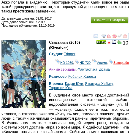
Акко попала в академию. Некоторые студентки были вовсе не рады
такой однокурснице, считая, что неразумной деревенщине не место в
таком престижном заведении.
Дата выхода фильма: 09.01.2017
Скачать и Смотреть
Дата добавления: 08.07.2017
Последнее обновление: 12.10.2019
смотреть
инте
Связанные
(2016)
10
(
Kiznaiver
)
Студия
:
Trigger
HD 1080
,
HD 720
,
Аниме
,
Завершён
Аниме сериалы
,
Фантастика
,
драма
Режиссер
:
Кобаяси Хироси
В ролях
:
Кадзи Юки
,
Ямамура Хибику
,
Тэрасаки Юка
В будущем свое место среди достижений
инновационных технологий займет
недоработанная система «Кизуна» (яп. 絆
— «связь»). Смысл ее в том, что, если
человек, в которого вживлен «Кизуна»-чип, получает ранение, другие
люди с такими же чипами оказываются ранены идентичным образом.
В буквальном смысле связывая людей через раны, создатели
системы хотят достичь мира во всем мире. Людей-обладателей чипа
«Кизуна» называют кизнайверами. События аниме развиваются в