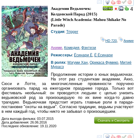
смотреть
инте
Академия Ведьмочек:
4
Колдовской Парад
(2015)
(
Little Witch Academia: Mahou Shikake No
Parade
)
Студия
:
Trigger
HD 720
,
Аниме
Аниме
,
Комедия
,
Фэнтези
Режиссеры
:
Ёсинари Ё
,
Ё Ёсинари
В ролях
:
Мэгуми Хан
,
Орикаса Фумико
,
Митиё
Мурасэ
Продолжение истории о юных ведьмочках.
На этот раз студенткам академии, Акко,
Сюси и Лотте, за многочисленные провинности поручено
организовать парад на ежегодном празднике города. Только вот
фестиваль необычный: он проводится людьми с целью унизить
ведьмовской род за произошедшую по их вине когда-то давно
трагедию. Ведьмочкам предстоит играть главные роли в параде-
постановке "охоты на ведьм". Согласно традиции, ведьмы участвуют
в нем каждый год, чтобы никто не забывал о произошедшем.
Дата выхода фильма: 03.07.2015
Скачать и Смотреть
Дата добавления: 26.06.2016
Последнее обновление: 19.11.2020