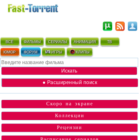
ВСЁ
ФИЛЬМЫ
СЕРИАЛЫ
АНИМАЦИЯ
ТВ
ЮМОР
ФОРУМ
ИГРЫ
КЛИПЫ
● Расширенный поиск
Скоро на экране
Коллекции
Рецензии
Расписание сериалов