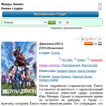
Жанры Аниме
:
Аниме студии
:
Мультфильмы
/ Trigger
15
25
50
Скрывать просмотренные
смотреть
инте
Диназенон
(2021)
HD
(
SSSS.Dynazenon
)
Студия
:
Trigger
HD 1080
,
Аниме
,
Завершён
Аниме сериалы
,
Приключения
,
Фантастика
Режиссеры
:
Амэмия Акира
,
Акира Амэмия
В ролях
:
Даики Хамано
,
Дзюнъя Эноки
,
Хамано Дайки
После подработки старшеклассник Ёмоги
согласился встретиться с одноклассницей
— печально известной среди учеников
Юмэ Минами. Однако в назначенное время
он встретил не девушку, а Гауму —
мужчину, которому Ёмоги помог немногим ранее. Тот утверждает, что