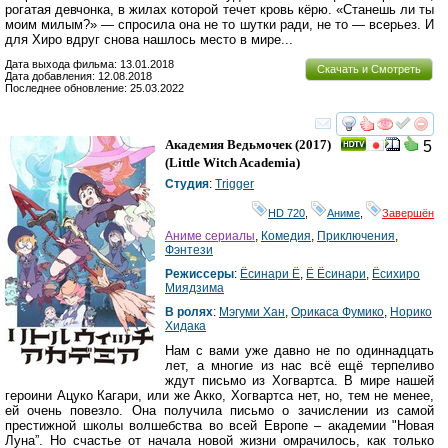
рогатая девчонка, в жилах которой течет кровь кёрю. «Станешь ли ты
моим милым?» — спросила она не то шутки ради, не то — всерьез. И
для Хиро вдруг снова нашлось место в мире...
Дата выхода фильма: 13.01.2018
Скачать и Смотреть
Дата добавления: 12.08.2018
Последнее обновление: 25.03.2022
смотреть
инте
Академия Ведьмочек
(2017)
5
(
Little Witch Academia
)
Студия
:
Trigger
HD 720
,
Аниме
,
Завершён
Аниме сериалы
,
Комедия
,
Приключения
,
Фэнтези
Режиссеры
:
Ёсинари Ё
,
Ё Ёсинари
,
Ёсихиро
Миядзима
В ролях
:
Мэгуми Хан
,
Орикаса Фумико
,
Норико
Хидака
Нам с вами уже давно не по одиннадцать
лет, а многие из нас всё ещё терпеливо
ждут письмо из Хогвартса. В мире нашей
героини Ацуко Кагари, или же Акко, Хогвартса нет, но, тем не менее,
ей очень повезло. Она получила письмо о зачислении из самой
престижной школы волшебства во всей Европе – академии "Новая
Луна”. Но счастье от начала новой жизни омрачилось, как только