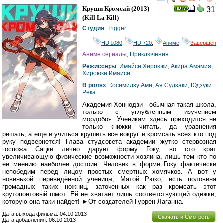
смотреть
инте
Круши Кромсай
(2013)
31
(
Kill La Kill
)
Студия
:
Trigger
HD 1080
,
HD 720
,
Аниме
,
Завершён
Аниме сериалы
,
Приключения
Режиссеры
:
Имайси Хироюки
,
Акира Амэмия
,
Хироюки Имаиси
В ролях
:
Косимидзу Ами
,
Ая Судзаки
,
Юдзуки
Рёка
Академия Хоннодзи - обычная такая школа,
только с углубленным изучением
мордобоя. Ученикам здесь приходится не
только книжки читать, да уравнения
решать, а еще и учиться крушить все вокруг и кромсать всех кто под
руку подвернется! Глава студсовета академии жутко стервозная
госпожа Сацки лично дарует форму Гоку, во сто крат
увеличивающую физические возможности хозяина, лишь тем кто по
ее мнению наиболее достоин. Человек в форме Гоку фактически
непобедим перед лицом простых смертных хомячков. А вот у
новенькой переведённой ученицы, Матой Рюко, есть половина
громадных таких ножниц, заточенных как раз кромсать этот
крутопонтовый шмот. Ей не хватает лишь соответствующей одёжки,
которую она таки найдет! ►От создателей Гуррен-Лаганна.
Дата выхода фильма: 04.10.2013
Скачать и Смотреть
Дата добавления: 06.10.2013