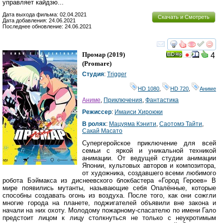
управляет кайдзю...
Дата выхода фильма: 02.04.2021
Скачать и Смотреть
Дата добавления: 24.06.2021
Последнее обновление: 24.06.2021
смотреть
инте
Промар
(2019)
4
(
Promare
)
Студия
:
Trigger
HD 1080
,
HD 720
,
Аниме
Аниме
,
Приключения
,
Фантастика
Режиссер
:
Имаиси Хироюки
В ролях
:
Мацуяма Кэнити
,
Саотомэ Тайти
,
Сакай Масато
Супергеройское приключение для всей
семьи с яркой и уникальной техникой
анимации. От ведущей студии анимации
Японии, культовых авторов и композитора,
от художника, создавшего всеми любимого
робота Бэймакса из диснеевского блокбастера «Город Героев» В
мире появились мутанты, называющие себя Опалённые, которые
способны создавать огонь из воздуха. После того, как они сожгли
многие города на планете, поджигателей объявили вне закона и
начали на них охоту. Молодому пожарному-спасателю по имени Гало
предстоит лицом к лицу столкнуться не только с неукротимым