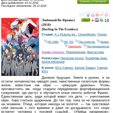
Скачать и Смотреть
Дата добавления: 24.12.2018
Последнее обновление: 28.12.2018
смотреть
инте
Любимый Во Франксе
18
Ray
(2018)
(
Darling In The Frankxx
)
Студия
:
A-1 Pictures Inc.
,
CloverWorks
,
Trigger
HD 1080
,
HD 720
,
Про роботов
,
Аниме
,
Завершён
,
Постапокалипсис
Аниме сериалы
,
Приключения
,
Фантастика
Режиссеры
:
Нисигори Ацуси
,
Тосифуми Акаи
,
Ацуси Нисигори
В ролях
:
Юто Уэмура
,
Харука Томацу
,
Уэмура
Юто
Далекое будущее. Земля в руинах, и на
остатки человечества наводят ужас таинственные гигантские формы
жизни, известные как кёрю — «ревущие драконы». Чтобы
противостоять им, люди создали передвижное фортификационное
сооружение, где растут и обучаются юные пилоты роботов Франкс.
Единственная цель, ради которой живут эти дети, — уничтожение
кёрю. Хиро считали одаренным. До тех пор, пока он не провалился
на экзамене. Птица, которая никогда не взлетит, — так чувствовал
себя мальчик с того времени и даже не догадывался, что скоро
встретит человека с похожей судьбой... «Убийца напарников»,