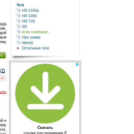
Теги
HD 2160р
HD 1080
HD 720
огда
3D
гим.
to be continued...
ждой
воё
Про зомби
оему
Marvel
Остальные теги
ть
реть
интересует
ршён
ой и
ему
Скачать
те,
с̲с̲ы̲л̲к̲а̲ ̲д̲л̲я̲ ̲с̲к̲а̲ч̲и̲в̲а̲н̲и̲я̲ ☝
сто