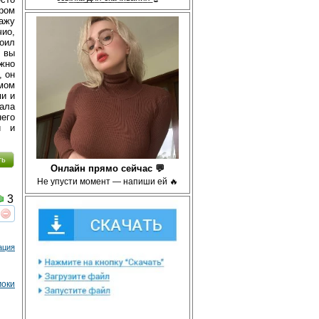
ором
ажу
ио,
оил
 вы
жно
, он
мом
ми и
ала
его
и и
ть
Онлайн прямо сейчас 💬
Не упусти момент — напиши ей 🔥
3
реть
интересует
ация
моки