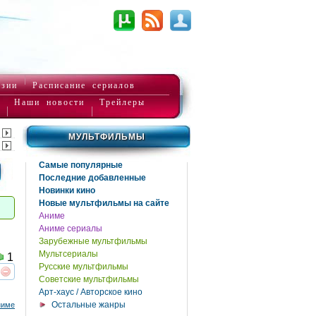
нзии
Расписание сериалов
Наши новости
Трейлеры
МУЛЬТФИЛЬМЫ
Самые популярные
Последние добавленные
Новинки кино
Новые мультфильмы на сайте
Аниме
Аниме сериалы
Зарубежные мультфильмы
Мультсериалы
1
Русские мультфильмы
Советские мультфильмы
реть
интересует
Арт-хаус / Авторское кино
Остальные жанры
ниме