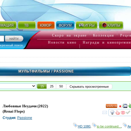
ИМАЦИЯ
ТВ
ЮМОР
ФОРУМ
ИГРЫ
КЛИПЫ
Скоро на экране
Коллекции
Реце
Новости кино
Награды и кинопремии
иренный поиск
МУЛЬТФИЛЬМЫ
/ PASSIONE
15
25
50
Скрывать просмотренные
Любовные Неудачи
(2022)
HD
(
Renai Flops
)
смот
Студия
:
Passione
HD 1080
,
to be continued...
,
А