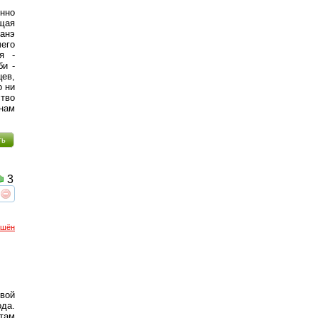
нно
ющая
анэ
чего
я -
и -
ев,
о ни
тво
 нам
ть
3
реть
интересует
ршён
вой
ода.
 там