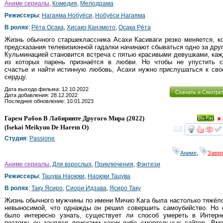
Аниме сериалы
,
Комедия
,
Мелодрама
Режиссеры
:
Нагаяма Нобуёси
,
Нобуёси Нагаяма
В ролях
:
Рёта Осака
,
Хисако Канэмото
,
Осака Рёта
Жизнь обычного старшеклассника Асахи Касиваги резко меняется, к
предсказания телевизионной гадалки начинают сбываться одно за дру
Кульминацией становится встреча с пятью красивыми девушками, ка
из которых парень признаётся в любви. Но чтобы не упустить с
счастье и найти истинную любовь, Асахи нужно прислушаться к св
сердцу.
Дата выхода фильма: 12.10.2022
Скачать и Смотре
Дата добавления: 28.12.2022
Последнее обновление: 10.01.2023
Гарем Рабов В Лабиринте Другого Мира
(2022)
Ray
(
Isekai Meikyuu De Harem O
)
смот
Студия
:
Passione
Аниме
,
Заве
Аниме сериалы
,
Для взрослых
,
Приключения
,
Фэнтези
Режиссеры
:
Тацува Наоюки
,
Наоюки Тацува
В ролях
:
Таку Ясиро
,
Сиори Идзава
,
Ясиро Таку
Жизнь обычного мужчины по имени Мичио Кага была настолько тяжёл
невыносимой, что однажды он решил совершить самоубийство. Но 
было интересно узнать, существует ли способ умереть в Интерне
поэтому он занялся поисками каких-либо смертельных сайтов. Вме