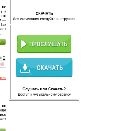
 не
ь к
СКАЧАТЬ
тные
Для скачивания следуйте инструкции
нт —
Так
ает
и…
ть
2
реть
интересует
ршён
Слушать или Скачать?
Доступ к музыкальному сервису
 он
 ещё
зисе
жет