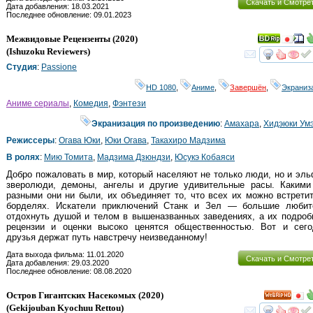
Скачать и Смотре
Дата добавления: 18.03.2021
Последнее обновление: 09.01.2023
Межвидовые Рецензенты
(2020)
(
Ishuzoku Reviewers
)
смот
Студия
:
Passione
HD 1080
,
Аниме
,
Завершён
,
Экраниз
Аниме сериалы
,
Комедия
,
Фэнтези
Экранизация по произведению
:
Амахара
,
Хидэюки Ум
Режиссеры
:
Огава Юки
,
Юки Огава
,
Такахиро Мадзима
В ролях
:
Мию Томита
,
Мадзима Дзюндзи
,
Юсукэ Кобаяси
Добро пожаловать в мир, который населяют не только люди, но и эл
зверолюди, демоны, ангелы и другие удивительные расы. Какими
разными они ни были, их объединяет то, что всех их можно встрети
борделях. Искатели приключений Станк и Зел — большие любит
отдохнуть душой и телом в вышеназванных заведениях, а их подро
рецензии и оценки высоко ценятся общественностью. Вот и сего
друзья держат путь навстречу неизведанному!
Дата выхода фильма: 11.01.2020
Скачать и Смотре
Дата добавления: 29.03.2020
Последнее обновление: 08.08.2020
Остров Гигантских Насекомых
(2020)
HD
(
Gekijouban Kyochuu Rettou
)