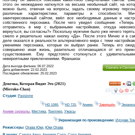
этого он неожиданно наткнулся на весьма необычный сайт, на кот
можно было, отвечая на вопросы, задать своему игровому персон
различные характеристики, параметры и способности. Мич
заинтересованный сайтом, ввёл все необходимые данные и настр
собственного персонажа. После чего увидел сообщение: «Теперь
отправитесь в мир с выбранными настройками, откуда невозмо
вернуться, вы согласны?» Поскольку мужчине было уже нечего терять
смело и решительно нажал кнопку «Да». После этого Мичио и в са
деле оказался в реальности альтернативного мира с теми настройка
умениями персонажа, которые он выбрал ранее. Теперь его ожид
совершенно иная жизнь, разительно отличающаяся от его прежн
существования. Ему предстояло столкнуться с удивительным
невероятными приключениями. Франшиза:
Дата выхода фильма: 06.07.2022
Скачать и Смотре
Дата добавления: 22.02.2023
Последнее обновление: 25.02.2023
Девочка, Которая Видит Это
(2021)
HD
(
Mieruko-Chan
)
смот
Студия
:
Passione
HD 1080
,
HD 720
,
Аниме
,
Завершён
,
Экраниз
Аниме сериалы
,
Мистика
,
Триллер
,
Ужасы
Экранизация по произведению
:
Идзуми То
Режиссеры
:
Огава Юки
,
Юки Огава
В ролях
:
Сакура Аянэ
,
Амамия Сора
,
Сора Амамия