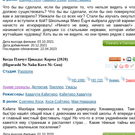
Что бы вы сделали, если бы увидели то, что нельзя видеть и что
должно существовать? Что бы вы сделали, если бы оно повернулос
вам и заговорило? Убежали бы со всех ног? Стали бы изучать оккуль
науки и вступили в бой? Школьница Мико Ёцуя выбрала другой вариа
начисто их игнорировать! «Ничего не вижу, ничего не замечаю!» 
начинается история девушки со стальными нервами, которая избег
жутчайших чудовищ! Хоть вы их не видите, но они прямо рядом с вам
Дата выхода фильма: 03.10.2021
Скачать и Смотре
Дата добавления: 20.12.2021
Последнее обновление: 22.04.2023
Когда Плачут Цикады: Карма
(2020)
HD
(
Higurashi No Naku Koro Ni: Gou
)
смот
Студия
:
Passione
HD 1080
,
HD 720
,
Аниме
,
Заве
Аниме сериалы
,
Детектив
,
Триллер
,
Ужасы
Режиссеры
:
Кавагути Кэйитиро
,
Кэйитиро Кавагути
В ролях
:
Соитиро Хоси
,
Хоси Сойтиро
,
Маи Накахара
Кэйити Маэбара переехал в тихую деревушку Хинамидзава. Там
быстро нашёл общий язык с девочками из местной школы. А впереди
и главный местный фестиваль года! Но что-то в этом уединённом оа
кажется ему странным и распаляет страх… Какие тёмные тайны мо
хранить маленькое поселение?
Дата выхода фильма: 01.10.2020