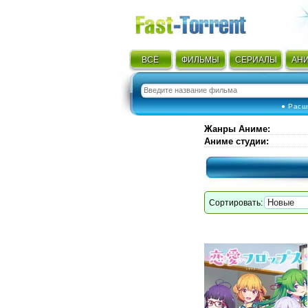
ВСЁ
ФИЛЬМЫ
СЕРИАЛЫ
АН
● Расш
Жанры Аниме
:
Аниме студии
:
Сортировать: