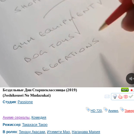
Бездельные Дни Старшеклассницы
(2019)
(
Joshikousei No Mudazukai
)
смот
Студия
:
Passione
HD 720
,
Аниме
,
Заве
Аниме сериалы
,
Комедия
Режиссер
:
Такахаси Такэо
В ролях
:
Тинацу Акасаки
,
Итимити Мао
,
Наганава Мария