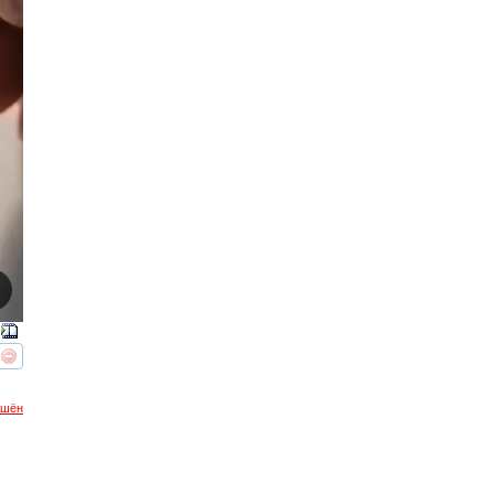
реть
интересует
ршён