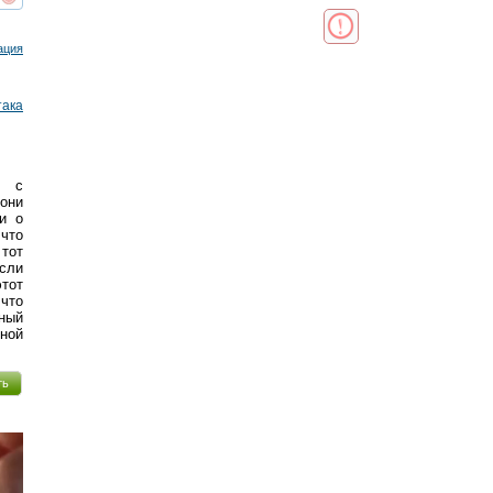
реть
интересует
ация
така
е с
они
и о
 что
 тот
если
этот
что
ный
ной
ть