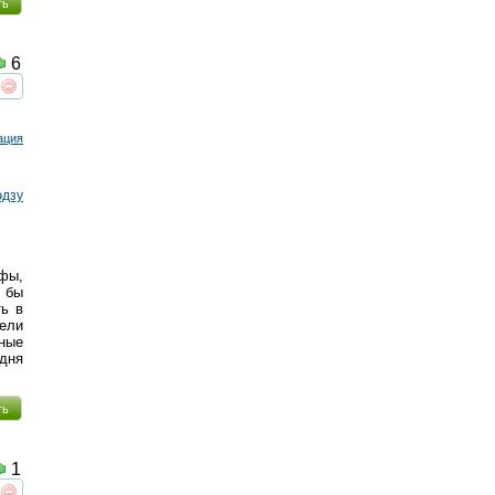
ть
6
реть
интересует
ация
эдзу
ьфы,
 бы
ть в
ели
бные
дня
ть
1