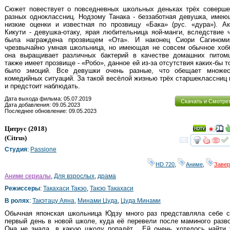
Сюжет повествует о повседневных школьных деньках трёх соверше
разных одноклассниц. Нодзому Танака - беззаботная девушка, име
низкие оценки и известная по прозвищу «Бака» (рус. «дура»). Ак
Кикути - девушка-отаку, ярая любительница яой-манги, вследствие 
была награждена прозвищем «Ота». И наконец Сиори Сагиноми
чрезвычайно умная школьница, но имеющая не совсем обычное хобб
она выращивает различных бактерий в качестве домашних питомц
также имеет прозвище - «Робо», данное ей из-за отсутствия каких-бы т
было эмоций. Все девушки очень разные, что обещает множес
комедийных ситуаций. За такой весёлой жизнью трёх старшеклассниц
и предстоит наблюдать.
Дата выхода фильма: 05.07.2019
Скачать и Смотре
Дата добавления: 09.05.2023
Последнее обновление: 09.05.2023
Цитрус
(2018)
(
Citrus
)
смот
Студия
:
Passione
HD 720
,
Аниме
,
Заве
Аниме сериалы
,
Для взрослых
,
драма
Режиссеры
:
Такахаси Такэо
,
Такэо Такахаси
В ролях
:
Такэтацу Аяна
,
Минами Цуда
,
Цуда Минами
Обычная японская школьница Юдзу много раз представляла себе с
первый день в новой школе, куда её перевели после маминого разв
Она не знала, в какую школу попадёт... Ей очень хотелось найти