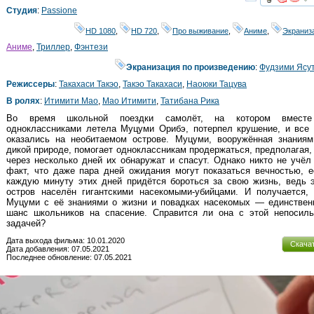
смот
Студия
:
Passione
HD 1080
,
HD 720
,
Про выживание
,
Аниме
,
Экраниз
Аниме
,
Триллер
,
Фэнтези
Экранизация по произведению
:
Фудзими Ясу
Режиссеры
:
Такахаси Такэо
,
Такэо Такахаси
,
Наоюки Тацува
В ролях
:
Итимити Мао
,
Мао Итимити
,
Татибана Рика
Во время школьной поездки самолёт, на котором вмест
одноклассниками летела Муцуми Орибэ, потерпел крушение, и все 
оказались на необитаемом острове. Муцуми, вооружённая знаниям
дикой природе, помогает одноклассникам продержаться, предполагая,
через несколько дней их обнаружат и спасут. Однако никто не учёл
факт, что даже пара дней ожидания могут показаться вечностью, 
каждую минуту этих дней придётся бороться за свою жизнь, ведь 
остров населён гигантскими насекомыми-убийцами. И получается, 
Муцуми с её знаниями о жизни и повадках насекомых — единствен
шанс школьников на спасение. Справится ли она с этой непосиль
задачей?
Дата выхода фильма: 10.01.2020
Скача
Дата добавления: 07.05.2021
Последнее обновление: 07.05.2021