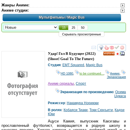
Жанры Аниме
:
Аниме студии
:
Мультфильмы
/ Magic Bus
15
25
50
Скрывать просмотренные
смотреть
инте
Удар! Гол В Будущее
(2022)
HD
(
Shoot! Goal To The Future
)
Студия
:
EMT Squared
,
Magic Bus
HD 1080
,
to be continued...
,
Аниме
,
Экранизация
Аниме сериалы
,
Спорт
Экранизация по произведению
:
Осима
Цукаса
Режиссер
:
Накамура Нориюки
В ролях
:
Кобаяси Тиаки
,
Токи Сюнъити
,
Кадзи
Юки
Ацуси Камия, выпускник Какэгавы и
прославленный футболист, возвращается в родную школу в
качестве тренера. Хидэто завязал с некогда любимой игрой и с