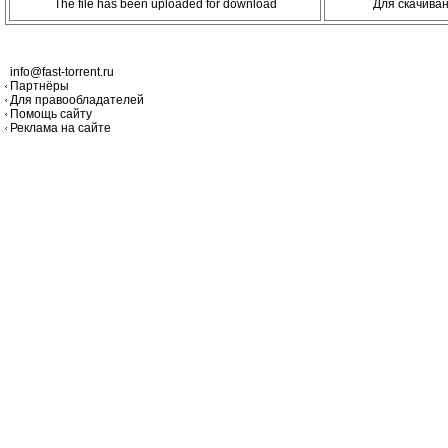
The file has been uploaded for download
Для скачива
info@fast-torrent.ru
Партнёры
Для правообладателей
Помощь сайту
Реклама на сайте