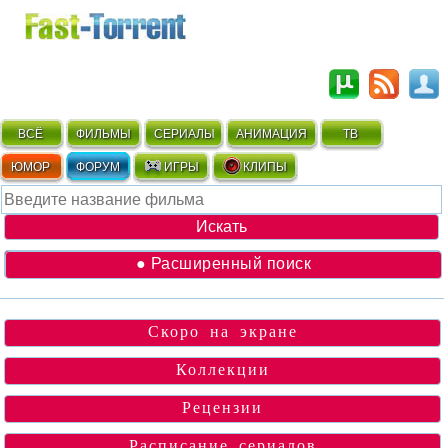
ВСЁ
ФИЛЬМЫ
СЕРИАЛЫ
АНИМАЦИЯ
ТВ
ЮМОР
ФОРУМ
ИГРЫ
КЛИПЫ
● Расширенный поиск
Скоро на экране
Коллекции
Рецензии
Расписание сериалов