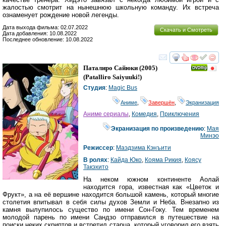
жалостью смотрит на нынешнюю школьную команду. Их встреча
ознаменует рождение новой легенды.
Дата выхода фильма: 02.07.2022
Скачать и Смотреть
Дата добавления: 10.08.2022
Последнее обновление: 10.08.2022
смотреть
инте
Паталиро Сайюки
(2005)
(
Patalliro Saiyuuki!
)
Студия
:
Magic Bus
Аниме
,
Завершён
,
Экранизация
Аниме сериалы
,
Комедия
,
Приключения
Экранизация по произведению
:
Мая
Минэо
Режиссер
:
Маэдзима Кэнъити
В ролях
:
Кайда Юко
,
Кояма Рикия
,
Коясу
Такэхито
На неком южном континенте Аолай
находится гора, известная как «Цветок и
Фрукт», а на её вершине находится большой камень, который многие
столетия впитывал в себя силы духов Земли и Неба. Внезапно из
камня вылупилось существо по имени Сон-Гоку. Тем временем
молодой парень по имени Сандзо отправился в путешествие на
поиски неких скриптов и встретил старца, который уговорил его взять