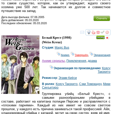
то самое существо, которое, как он утверждает, ждало своего
хозяина уже 500 лет. Так начинается их долгое и совместное
путешествие на запад.
Дата выхода фильма: 07.06.2005
Скачать
Дата добавления: 05.03.2020
Последнее обновление: 05.03.2020
смотреть
инте
Белый Крест
(1998)
(
Weiss Kreuz
)
Студия
:
Magic Bus
Аниме
,
Завершён
,
Экранизация
Аниме сериалы
,
Приключения
,
драма
Экранизация по произведению
:
Коясу
Такэхито
Режиссер
:
Эгами Киёси
В ролях
:
Коясу Такэхито
,
Сэки Томокадзу
,
Мики
Синъитиро
Группировка убийц «Белый Крест», с
самыми разнообразными убийцами в
составе, работают на капитана полиции Персию и расправляются с
«плохими парнями». Каждый из них имеет не совсем светлое
прошлое, у каждого есть причина заниматься такой профессией. Айя,
хладнокровный убийца с катаной, мстит за свою сестру, взяв её имя.