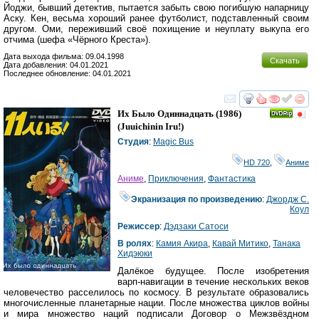
Йоджи, бывший детектив, пытается забыть свою погибшую напарницу
Аску. Кен, весьма хороший ранее футболист, подставленный своим
другом. Оми, переживший своё похищение и неуплату выкупа его
отчима (шефа «Чёрного Креста»).
Дата выхода фильма: 09.04.1998
Скачать
Дата добавления: 04.01.2021
Последнее обновление: 04.01.2021
смотреть
инте
Их Было Одиннадцать
(1986)
(
Juuichinin Iru!
)
Студия
:
Magic Bus
HD 720
,
Аниме
Аниме
,
Приключения
,
Фантастика
Экранизация по произведению
:
Джордж С.
Коул
Режиссер
:
Дэдзаки Сатоси
В ролях
:
Камия Акира
,
Кавай Митико
,
Танака
Хидэюки
Далёкое будущее. После изобретения
варп-навигации в течение нескольких веков
человечество расселилось по космосу. В результате образовались
многочисленные планетарные нации. После множества циклов войны
и мира множество наций подписали Договор о Межзвёздном