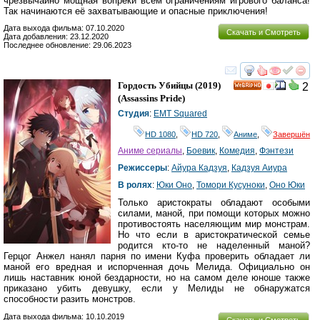
чрезвычайно мощная вопреки всем ограничениям игрового баланса!
Так начинаются её захватывающие и опасные приключения!
Дата выхода фильма: 07.10.2020
Скачать и Смотреть
Дата добавления: 23.12.2020
Последнее обновление: 29.06.2023
смотреть
инте
Гордость Убийцы
(2019)
2
HD
(
Assassins Pride
)
Студия
:
EMT Squared
HD 1080
,
HD 720
,
Аниме
,
Завершён
Аниме сериалы
,
Боевик
,
Комедия
,
Фэнтези
Режиссеры
:
Айура Кадзуя
,
Кадзуя Аиура
В ролях
:
Юки Оно
,
Томори Кусуноки
,
Оно Юки
Только аристократы обладают особыми
силами, маной, при помощи которых можно
противостоять населяющим мир монстрам.
Но что если в аристократической семье
родится кто-то не наделенный маной?
Герцог Анжел нанял парня по имени Куфа проверить обладает ли
маной его вредная и испорченная дочь Мелида. Официально он
лишь наставник юной бездарности, но на самом деле юноше также
приказано убить девушку, если у Мелиды не обнаружатся
способности разить монстров.
Дата выхода фильма: 10.10.2019