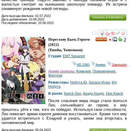
жалостью смотрит на нынешнюю школьную команду. Их встреча
ознаменует рождение новой легенды.
Дата выхода фильма: 02.07.2022
Скачать и Смотреть
Дата добавления: 10.08.2022
Последнее обновление: 10.08.2022
смотреть
инте
Перестану Быть Героем
2
HD
(2022)
(
Yuusha, Yamemasu
)
Студия
:
EMT Squared
HD 1080
,
Аниме
,
Завершён
Аниме сериалы
,
Комедия
,
Приключения
,
Фэнтези
Режиссеры
:
Нобута Ю
,
Хисаси Исии
,
Юу
Нобута
В ролях
:
Кэнсё Оно
,
Каэдэ Хондо
,
Оно Кэнсё
После спасения мира люди стали бояться
Лео, сильнейшего из героев, и ему
пришлось уйти к тем, кого он победил. Используя свои способности,
Лео помогает армии короля демонов восстановиться. Кроме того ему
удается встретиться с Ехидной и узнать, зачем она вторглась в
человеческий мир.
Дата выхода фильма: 05.04.2022