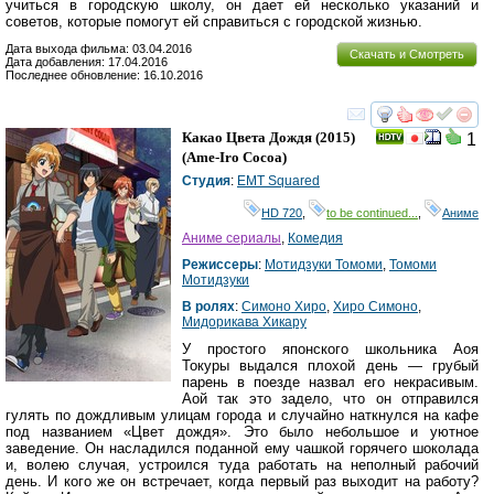
учиться в городскую школу, он дает ей несколько указаний и
советов, которые помогут ей справиться с городской жизнью.
Дата выхода фильма: 03.04.2016
Скачать и Смотреть
Дата добавления: 17.04.2016
Последнее обновление: 16.10.2016
смотреть
инте
Какао Цвета Дождя
(2015)
1
(
Ame-Iro Cocoa
)
Студия
:
EMT Squared
HD 720
,
to be continued...
,
Аниме
Аниме сериалы
,
Комедия
Режиссеры
:
Мотидзуки Томоми
,
Томоми
Мотидзуки
В ролях
:
Симоно Хиро
,
Хиро Симоно
,
Мидорикава Хикару
У простого японского школьника Аоя
Токуры выдался плохой день — грубый
парень в поезде назвал его некрасивым.
Аой так это задело, что он отправился
гулять по дождливым улицам города и случайно наткнулся на кафе
под названием «Цвет дождя». Это было небольшое и уютное
заведение. Он насладился поданной ему чашкой горячего шоколада
и, волею случая, устроился туда работать на неполный рабочий
день. И кого же он встречает, когда первый раз выходит на работу?