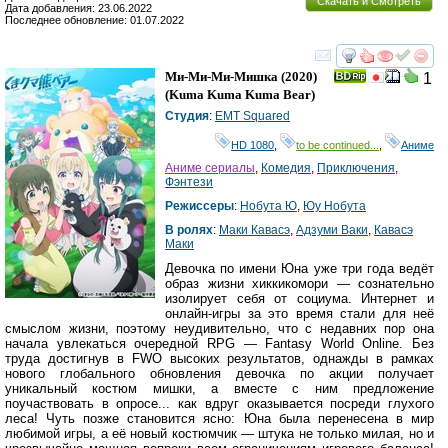
Скачать и Смотреть
Дата добавления: 23.06.2022
Последнее обновление: 01.07.2022
смотреть
инте
Ми-Ми-Ми-Мишка
(2020)
1
(
Kuma Kuma Kuma Bear
)
Студия
:
EMT Squared
HD 1080
,
to be continued...
,
Аниме
Аниме сериалы
,
Комедия
,
Приключения
,
Фэнтези
Режиссеры
:
Нобута Ю
,
Юу Нобута
В ролях
:
Маки Кавасэ
,
Адзуми Ваки
,
Кавасэ
Маки
Девочка по имени Юна уже три года ведёт
образ жизни хиккикомори — сознательно
изолирует себя от социума. Интернет и
онлайн-игры за это время стали для неё
смыслом жизни, поэтому неудивительно, что с недавних пор она
начала увлекаться очередной RPG — Fantasy World Online. Без
труда достигнув в FWO высоких результатов, однажды в рамках
нового глобального обновления девочка по акции получает
уникальный костюм мишки, а вместе с ним предложение
поучаствовать в опросе... как вдруг оказывается посреди глухого
леса! Чуть позже становится ясно: Юна была перенесена в мир
любимой игры, а её новый костюмчик — штука не только милая, но и