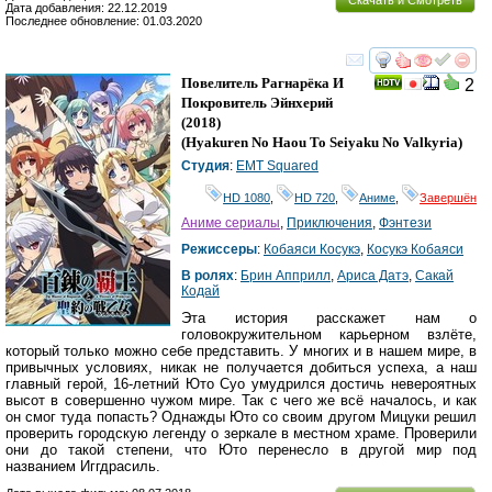
Скачать и Смотреть
Дата добавления: 22.12.2019
Последнее обновление: 01.03.2020
смотреть
инте
Повелитель Рагнарёка И
2
Покровитель Эйнхерий
(2018)
(
Hyakuren No Haou To Seiyaku No Valkyria
)
Студия
:
EMT Squared
HD 1080
,
HD 720
,
Аниме
,
Завершён
Аниме сериалы
,
Приключения
,
Фэнтези
Режиссеры
:
Кобаяси Косукэ
,
Косукэ Кобаяси
В ролях
:
Брин Апприлл
,
Ариса Датэ
,
Сакай
Кодай
Эта история расскажет нам о
головокружительном карьерном взлёте,
который только можно себе представить. У многих и в нашем мире, в
привычных условиях, никак не получается добиться успеха, а наш
главный герой, 16-летний Юто Суо умудрился достичь невероятных
высот в совершенно чужом мире. Так с чего же всё началось, и как
он смог туда попасть? Однажды Юто со своим другом Мицуки решил
проверить городскую легенду о зеркале в местном храме. Проверили
они до такой степени, что Юто перенесло в другой мир под
названием Иггдрасиль.