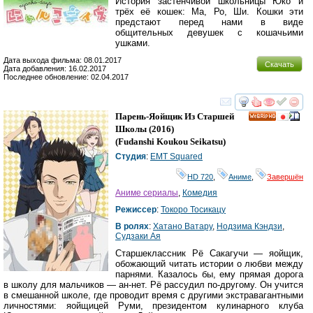
История застенчивой школьницы Юко и
трёх её кошек: Ма, Ро, Ши. Кошки эти
предстают перед нами в виде
общительных девушек с кошачьими
ушками.
Дата выхода фильма: 08.01.2017
Скачать
Дата добавления: 16.02.2017
Последнее обновление: 02.04.2017
смотреть
инте
Парень-Яойщик Из Старшей
HD
Школы
(2016)
(
Fudanshi Koukou Seikatsu
)
Студия
:
EMT Squared
HD 720
,
Аниме
,
Завершён
Аниме сериалы
,
Комедия
Режиссер
:
Токоро Тосикацу
В ролях
:
Хатано Ватару
,
Нодзима Кэндзи
,
Судзаки Ая
Старшеклассник Рё Сакагучи — яойщик,
обожающий читать истории о любви между
парнями. Казалось бы, ему прямая дорога
в школу для мальчиков — ан-нет. Рё рассудил по-другому. Он учится
в смешанной школе, где проводит время с другими экстравагантными
личностями: яойщицей Руми, президентом кулинарного клуба