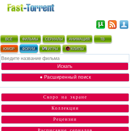
ВСЁ
ФИЛЬМЫ
СЕРИАЛЫ
АНИМАЦИЯ
ТВ
ЮМОР
ФОРУМ
ИГРЫ
КЛИПЫ
● Расширенный поиск
Скоро на экране
Коллекции
Рецензии
Расписание сериалов