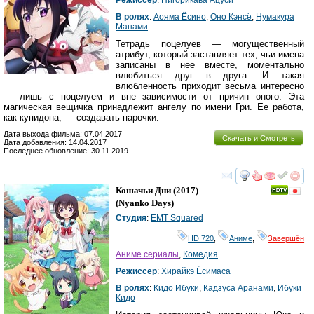
В ролях
:
Аояма Ёсино
,
Оно Кэнсё
,
Нумакура
Манами
Тетрадь поцелуев — могущественный
атрибут, который заставляет тех, чьи имена
записаны в нее вместе, моментально
влюбиться друг в друга. И такая
влюбленность приходит весьма интересно
— лишь с поцелуем и вне зависимости от причин оного. Эта
магическая вещичка принадлежит ангелу по имени Гри. Ее работа,
как купидона, — создавать парочки.
Дата выхода фильма: 07.04.2017
Скачать и Смотреть
Дата добавления: 14.04.2017
Последнее обновление: 30.11.2019
смотреть
инте
Кошачьи Дни
(2017)
(
Nyanko Days
)
Студия
:
EMT Squared
HD 720
,
Аниме
,
Завершён
Аниме сериалы
,
Комедия
Режиссер
:
Хирайкэ Ёсимаса
В ролях
:
Кидо Ибуки
,
Кадзуса Аранами
,
Ибуки
Кидо