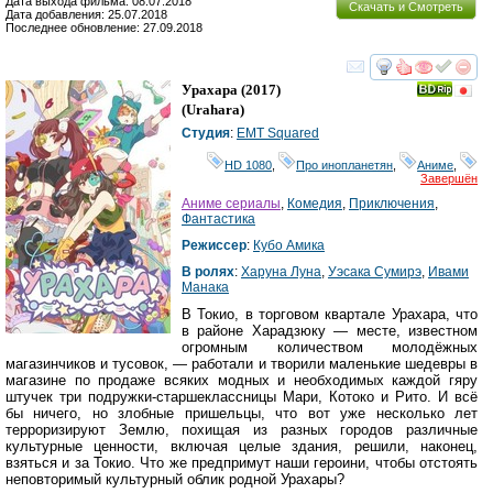
Дата выхода фильма: 08.07.2018
Скачать и Смотреть
Дата добавления: 25.07.2018
Последнее обновление: 27.09.2018
смотреть
инте
Урахара
(2017)
(
Urahara
)
Студия
:
EMT Squared
HD 1080
,
Про инопланетян
,
Аниме
,
Завершён
Аниме сериалы
,
Комедия
,
Приключения
,
Фантастика
Режиссер
:
Кубо Амика
В ролях
:
Харуна Луна
,
Уэсака Сумирэ
,
Ивами
Манака
В Токио, в торговом квартале Урахара, что
в районе Харадзюку — месте, известном
огромным количеством молодёжных
магазинчиков и тусовок, — работали и творили маленькие шедевры в
магазине по продаже всяких модных и необходимых каждой гяру
штучек три подружки-старшеклассницы Мари, Котоко и Рито. И всё
бы ничего, но злобные пришельцы, что вот уже несколько лет
терроризируют Землю, похищая из разных городов различные
культурные ценности, включая целые здания, решили, наконец,
взяться и за Токио. Что же предпримут наши героини, чтобы отстоять
неповторимый культурный облик родной Урахары?