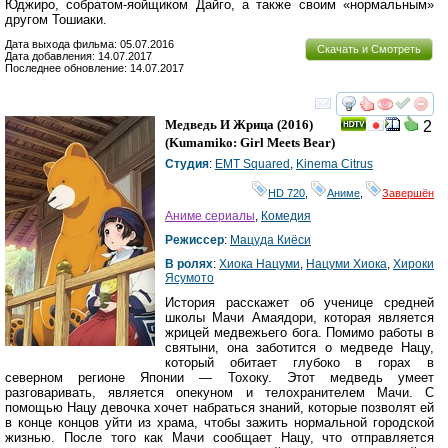
Юджиро, собратом-яойщиком Дайго, а также своим «нормальным»
другом Тошиаки.
Дата выхода фильма: 05.07.2016
Скачать и Смотреть
Дата добавления: 14.07.2017
Последнее обновление: 14.07.2017
смотреть
инте
Медведь И Жрица
(2016)
2
(
Kumamiko: Girl Meets Bear
)
Студия
:
EMT Squared
,
Kinema Citrus
HD 720
,
Аниме
,
Завершён
Аниме сериалы
,
Комедия
Режиссер
:
Мацуда Киёси
В ролях
:
Хиока Нацуми
,
Нацуми Хиока
,
Хироки
Ясумото
История расскажет об ученице средней
школы Мачи Амаядори, которая является
жрицей медвежьего бога. Помимо работы в
святыни, она заботится о медведе Нацу,
который обитает глубоко в горах в
северном регионе Японии — Тохоку. Этот медведь умеет
разговаривать, является опекуном и телохранителем Мачи. С
помощью Нацу девочка хочет набраться знаний, которые позволят ей
в конце концов уйти из храма, чтобы зажить нормальной городской
жизнью. После того как Мачи сообщает Нацу, что отправляется