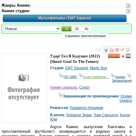
Жанры Аниме
:
Аниме студии
:
Мультфильмы
/ EMT Squared
15
25
50
Скрывать просмотренные
смотреть
инте
Удар! Гол В Будущее
(2022)
HD
(
Shoot! Goal To The Future
)
Студия
:
EMT Squared
,
Magic Bus
HD 1080
,
to be continued...
,
Аниме
,
Экранизация
Аниме сериалы
,
Спорт
Экранизация по произведению
:
Осима
Цукаса
Режиссер
:
Накамура Нориюки
В ролях
:
Кобаяси Тиаки
,
Токи Сюнъити
,
Кадзи
Юки
Ацуси Камия, выпускник Какэгавы и
прославленный футболист, возвращается в родную школу в
качестве тренера. Хидэто завязал с некогда любимой игрой и с