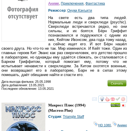
Аниме
,
Приключения
,
Фантастика
Режиссер
:
Онуки Кэнъити
На свете есть два типа людей.
Нормальные люди и сверхлюди (psychic).
Сверхлюди встречаются редко, но они
сильны, и их боятся. Бёрн Гриффит
познакомился и подружился с одним из
них, Кейтом Ивэнсом, два года тому назад,
а сейчас ищет его. И вот Бёрн нашёл
своего друга. Но что-то не так. Мир изменился. И Кейт тоже. Один из
главных героев Кит Эванс как раз сверхчеловек, его детство прошло
в лаборатории, но однажды ему удаётся сбежать, он сталкивается с
Барном Гриффитом, который помогает ему, потому что не
испытывает ненависти к сверхлюдям. За Китом охотятся военные,
они возвращают его в лабораторию, Барн не в силах этому
помешать, даёт обещание найти и спасти его.
Дата выхода фильма: 25.05.1998
Скачать
Дата добавления: 13.05.2021
Последнее обновление: 13.05.2021
смотреть
инте
Макросс Плюс
(1994)
(
Macross Plus
)
Студия
:
Triangle Staff
HD 1080
,
Аниме