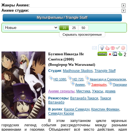
Жанры Аниме
:
Аниме студии
:
Мультфильмы
/ Triangle Staff
15
25
50
Скрывать просмотренные
смотреть
инте
Бугипоп Никогда Не
2
Смеётся
(2000)
(
Boogiepop Wa Warawanai
)
Студия
:
Madhouse Studios
,
Triangle Staff
HD 1080
,
HD 720
,
Авангард и Сюрреализм
,
Аниме
,
Завершён
,
Призраки
Аниме сериалы
,
Мистика
,
Ужасы
,
драма
Режиссеры
:
Ватанабэ Такаси
,
Такаси
Ватанабэ
В ролях
:
Каори Симидзу
,
Криспин Фриман
,
Симидзу Каори
В этом запутанном цикле мрачных
городских легенд события рассредоточены между разными
временами и героями. Объединяет всё место действия, идея